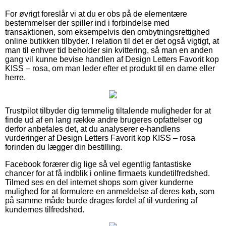
For øvrigt foreslår vi at du er obs på de elementære
bestemmelser der spiller ind i forbindelse med
transaktionen, som eksempelvis den ombytningsrettighed
online butikken tilbyder. I relation til det er det også vigtigt, at
man til enhver tid beholder sin kvittering, så man en anden
gang vil kunne bevise handlen af Design Letters Favorit kop
KISS – rosa, om man leder efter et produkt til en dame eller
herre.
Trustpilot tilbyder dig temmelig tiltalende muligheder for at
finde ud af en lang række andre brugeres opfattelser og
derfor anbefales det, at du analyserer e-handlens
vurderinger af Design Letters Favorit kop KISS – rosa
forinden du lægger din bestilling.
Facebook forærer dig lige så vel egentlig fantastiske
chancer for at få indblik i online firmaets kundetilfredshed.
Tilmed ses en del internet shops som giver kunderne
mulighed for at formulere en anmeldelse af deres køb, som
på samme måde burde drages fordel af til vurdering af
kundernes tilfredshed.