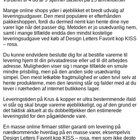
Mange online shops yder i øjeblikket et bredt udvalg af
leveringsudgaver. Den mest populære er efterhånden
pakkeshoppen, fordi du dermed nemt kan hente dine nye
varer lige når det passer dig. Metoden er jo usædvanlig nem,
samt i mange tilfælde endda den mindst kostelige
leveringsudgave ved køb af Design Letters Favorit kop KISS
– rosa.
Du kunne endvidere beslutte dig for at bestille varerne til
levering hjem til din privatadresse eller ud til dit arbejdes
adresse. Muligheden viser sig i mange tilfælde en smule
mindre prisbillig, men på den anden side usædvanlig
simpel. Den mest letkøbte fragtmulighed er uden tvivl selv at
hente produkterne, men den løsning står og falder med at du
lever i nærheden af internet butikkens lager.
Leveringstiden på Krus & kopper er ultra bestemmende ifald
vi står og skal bruge varerne øjeblikkeligt, og af den grund er
det faktisk aktuelt at du dobbelttjekker den estimerede
leveringstid for den pågældende vare.
En masse online firmaer stiller garanti om levering på
næstkommende hverdag på en masse varer, eksempelvis
Design Letters Favorit kop KISS – rosa, men som ikke desto