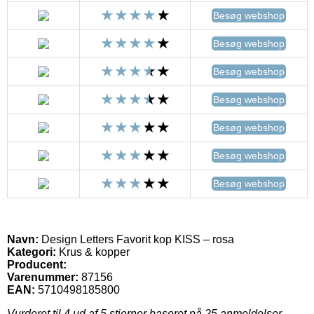
Besøg webshop
Besøg webshop
Besøg webshop
Besøg webshop
Besøg webshop
Besøg webshop
Besøg webshop
Navn:
Design Letters Favorit kop KISS – rosa
Kategori:
Krus & kopper
Producent:
Varenummer:
87156
EAN:
5710498185800
Vurderet til
4
ud af 5 stjerner baseret på
25
anmeldelser