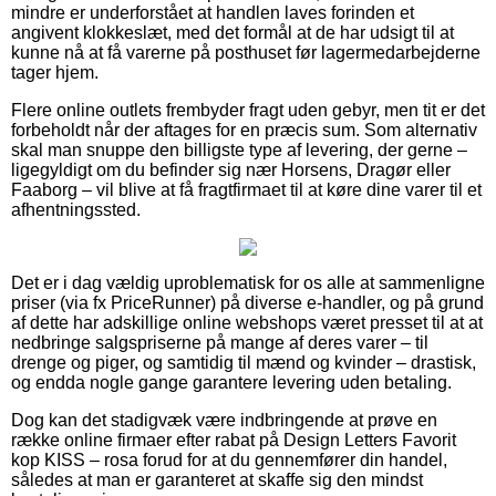
mindre er underforstået at handlen laves forinden et
angivent klokkeslæt, med det formål at de har udsigt til at
kunne nå at få varerne på posthuset før lagermedarbejderne
tager hjem.
Flere online outlets frembyder fragt uden gebyr, men tit er det
forbeholdt når der aftages for en præcis sum. Som alternativ
skal man snuppe den billigste type af levering, der gerne –
ligegyldigt om du befinder sig nær Horsens, Dragør eller
Faaborg – vil blive at få fragtfirmaet til at køre dine varer til et
afhentningssted.
Det er i dag vældig uproblematisk for os alle at sammenligne
priser (via fx PriceRunner) på diverse e-handler, og på grund
af dette har adskillige online webshops været presset til at at
nedbringe salgspriserne på mange af deres varer – til
drenge og piger, og samtidig til mænd og kvinder – drastisk,
og endda nogle gange garantere levering uden betaling.
Dog kan det stadigvæk være indbringende at prøve en
række online firmaer efter rabat på Design Letters Favorit
kop KISS – rosa forud for at du gennemfører din handel,
således at man er garanteret at skaffe sig den mindst