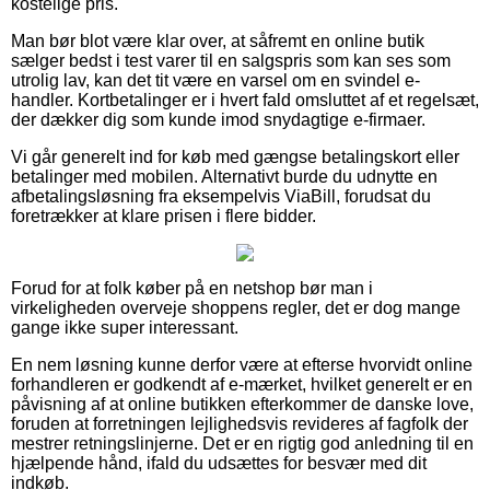
kostelige pris.
Man bør blot være klar over, at såfremt en online butik
sælger bedst i test varer til en salgspris som kan ses som
utrolig lav, kan det tit være en varsel om en svindel e-
handler. Kortbetalinger er i hvert fald omsluttet af et regelsæt,
der dækker dig som kunde imod snydagtige e-firmaer.
Vi går generelt ind for køb med gængse betalingskort eller
betalinger med mobilen. Alternativt burde du udnytte en
afbetalingsløsning fra eksempelvis ViaBill, forudsat du
foretrækker at klare prisen i flere bidder.
Forud for at folk køber på en netshop bør man i
virkeligheden overveje shoppens regler, det er dog mange
gange ikke super interessant.
En nem løsning kunne derfor være at efterse hvorvidt online
forhandleren er godkendt af e-mærket, hvilket generelt er en
påvisning af at online butikken efterkommer de danske love,
foruden at forretningen lejlighedsvis revideres af fagfolk der
mestrer retningslinjerne. Det er en rigtig god anledning til en
hjælpende hånd, ifald du udsættes for besvær med dit
indkøb.