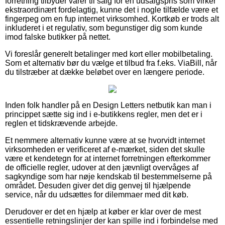
forretning tilbyder varer til salg for en udsalgspris som virker
ekstraordinært fordelagtig, kunne det i nogle tilfælde være et
fingerpeg om en fup internet virksomhed. Kortkøb er trods alt
inkluderet i et regulativ, som begunstiger dig som kunde
imod falske butikker på nettet.
Vi foreslår generelt betalinger med kort eller mobilbetaling.
Som et alternativ bør du vælge et tilbud fra f.eks. ViaBill, når
du tilstræber at dække beløbet over en længere periode.
Inden folk handler på en Design Letters netbutik kan man i
princippet sætte sig ind i e-butikkens regler, men det er i
reglen et tidskrævende arbejde.
Et nemmere alternativ kunne være at se hvorvidt internet
virksomheden er verificeret af e-mærket, siden det skulle
være et kendetegn for at internet forretningen efterkommer
de officielle regler, udover at den jævnligt overvåges af
sagkyndige som har nøje kendskab til bestemmelserne på
området. Desuden giver det dig genvej til hjælpende
service, når du udsættes for dilemmaer med dit køb.
Derudover er det en hjælp at køber er klar over de mest
essentielle retningslinjer der kan spille ind i forbindelse med