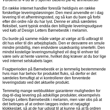
En række internet handler foreslår heldigvis en række
forskellige leveringsløsninger. Den mest anvendte er i dag
levering til et afhentningssted, og så kan du bare gå forbi
efter din ordre når du har lyst. Denne er altså særdeles
fleksibel, samt typisk endda den billigste leveringsudgave
ved køb af Design Letters Børnebestik i melamin.
Du burde på samme måde vælge at vælge at få udbragt til
dit hus eller til din arbejdsplads. Den er desværre en smule
mindre prisbillig, men endvidere usædvanlig smertefri. Den
mindst kostelige leveringsmulighed vil dog til enhver tid
være selv at hente varerne, hvilket dog kræver at du bor lige
ved internet selskabets lager.
Fragtperioden på Børnebestik er jo temmelig bestemmende
hvis man har behov for produktet fluks, så derfor er det
særdeles fornuftigt at vi kontrollerer den forventede
leveringsdato ved det aktuelle produkt.
Temmelig mange webbutikker garanterer muligheden for
dag-til-dag levering på adskillige produkter, eksempelvis
Design Letters Børnebestik i melamin, men vær obs på at
det betinges af at ordren lægges inden et nøjagtigt
klokkeslæt, så at de har udsigt til at kunne nå at få ordren