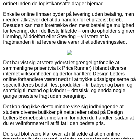
ordnet inden de logistikansatte drager hjemad.
Enkelte online firmaer byder på levering uden betaling, men
i reglen afkræver det at du handler for et præcist beløb.
Desuden kan man foretrække den mest betalelige mulighed
for levering, der i de fleste tilfælde – om du opholder sig nær
Herning, Middelfart eller Støvring – vil være at få
fragtmanden til at levere dine varer til et udleveringssted.
Det har vist sig at være yderst let gængeligt for alle at
sammenligne priser (via fx PriceRunner) i blandt diverse
internet virksomheder, og derfor har flere Design Letters
online forhandlere været nødt til at trykke udsalgspriserne på
specielt deres bedst i test produkter – til babyer og børn, og
samtidig til mænd og kvinder – drastisk, og endda nogle
gange præstere fragt uden beregning.
Det kan dog ikke desto mindre vise sig indbringende at
studere diverse butikker på nettet efter rabat på Design
Letters Børnebestik i melamin forinden du handler, sådan at
du er velinformeret til at få fat i den bedste pris.
Du skal blot være klar over, at i tilfælde af at en online