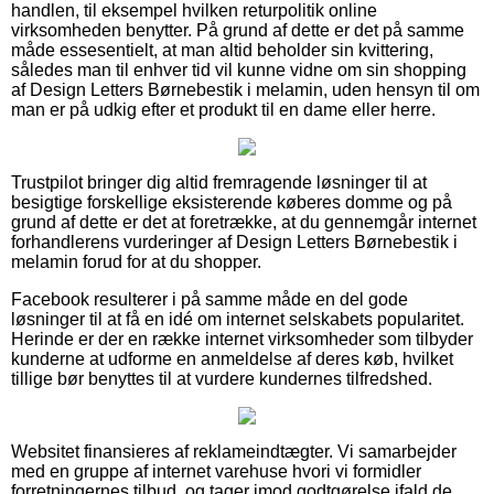
handlen, til eksempel hvilken returpolitik online
virksomheden benytter. På grund af dette er det på samme
måde essesentielt, at man altid beholder sin kvittering,
således man til enhver tid vil kunne vidne om sin shopping
af Design Letters Børnebestik i melamin, uden hensyn til om
man er på udkig efter et produkt til en dame eller herre.
Trustpilot bringer dig altid fremragende løsninger til at
besigtige forskellige eksisterende køberes domme og på
grund af dette er det at foretrække, at du gennemgår internet
forhandlerens vurderinger af Design Letters Børnebestik i
melamin forud for at du shopper.
Facebook resulterer i på samme måde en del gode
løsninger til at få en idé om internet selskabets popularitet.
Herinde er der en række internet virksomheder som tilbyder
kunderne at udforme en anmeldelse af deres køb, hvilket
tillige bør benyttes til at vurdere kundernes tilfredshed.
Websitet finansieres af reklameindtægter. Vi samarbejder
med en gruppe af internet varehuse hvori vi formidler
forretningernes tilbud, og tager imod godtgørelse ifald de