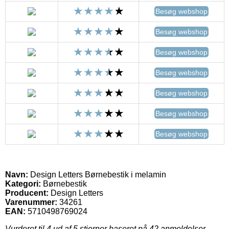
Besøg webshop
Besøg webshop
Besøg webshop
Besøg webshop
Besøg webshop
Besøg webshop
Besøg webshop
Navn:
Design Letters Børnebestik i melamin
Kategori:
Børnebestik
Producent:
Design Letters
Varenummer:
34261
EAN:
5710498769024
Vurderet til
4
ud af 5 stjerner baseret på
42
anmeldelser