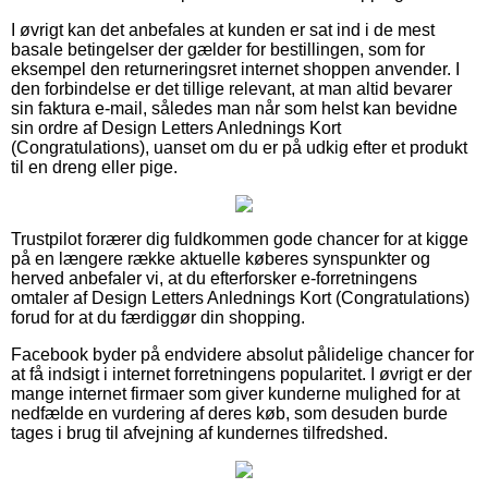
I øvrigt kan det anbefales at kunden er sat ind i de mest
basale betingelser der gælder for bestillingen, som for
eksempel den returneringsret internet shoppen anvender. I
den forbindelse er det tillige relevant, at man altid bevarer
sin faktura e-mail, således man når som helst kan bevidne
sin ordre af Design Letters Anlednings Kort
(Congratulations), uanset om du er på udkig efter et produkt
til en dreng eller pige.
Trustpilot forærer dig fuldkommen gode chancer for at kigge
på en længere række aktuelle køberes synspunkter og
herved anbefaler vi, at du efterforsker e-forretningens
omtaler af Design Letters Anlednings Kort (Congratulations)
forud for at du færdiggør din shopping.
Facebook byder på endvidere absolut pålidelige chancer for
at få indsigt i internet forretningens popularitet. I øvrigt er der
mange internet firmaer som giver kunderne mulighed for at
nedfælde en vurdering af deres køb, som desuden burde
tages i brug til afvejning af kundernes tilfredshed.