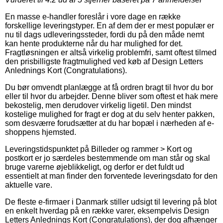
En masse e-handler foreslår i vore dage en række
forskellige leveringstyper. En af dem der er mest populær er
nu til dags udleveringssteder, fordi du på den måde nemt
kan hente produkterne når du har mulighed for det.
Fragtløsningen er altså virkelig problemfri, samt oftest tilmed
den prisbilligste fragtmulighed ved køb af Design Letters
Anlednings Kort (Congratulations).
Du bør omvendt planlægge at få ordren bragt til hvor du bor
eller til hvor du arbejder. Denne bliver som oftest et hak mere
bekostelig, men derudover virkelig ligetil. Den mindst
kostelige mulighed for fragt er dog at du selv henter pakken,
som desværre forudsætter at du har bopæl i nærheden af e-
shoppens hjemsted.
Leveringstidspunktet på Billeder og rammer > Kort og
postkort er jo særdeles bestemmende om man står og skal
bruge varerne øjeblikkeligt, og derfor er det fuldt ud
essentielt at man finder den forventede leveringsdato for den
aktuelle vare.
De fleste e-firmaer i Danmark stiller udsigt til levering på blot
en enkelt hverdag på en række varer, eksempelvis Design
Letters Anlednings Kort (Congratulations), der dog afhænger