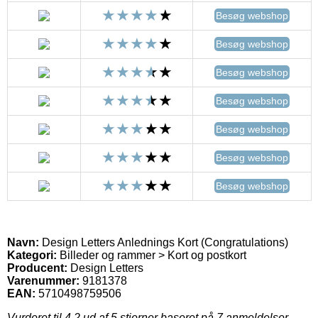
Besøg webshop
Besøg webshop
Besøg webshop
Besøg webshop
Besøg webshop
Besøg webshop
Besøg webshop
Navn:
Design Letters Anlednings Kort (Congratulations)
Kategori:
Billeder og rammer > Kort og postkort
Producent:
Design Letters
Varenummer:
9181378
EAN:
5710498759506
Vurderet til
4.2
ud af 5 stjerner baseret på
7
anmeldelser