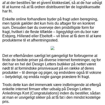
af at der bestilles før et givent klokkeslæt, så at de har udsigt
til at kunne nå at få ordren distribueret før de logistikansatte
har fri.
Enkelte online forhandlere byder på fragt uden beregning,
men typisk gælder det kun hvis du aftager for en konkret
sum. Desuden bør du overveje den prisbilligste form for
fragt, hvilket i de fleste tilfælde – ligegyldigt om du bor nær
Esbjerg, Hillerød eller Ebeltoft – vil blive at få dem til at køre
produkterne til et afhentningssted.
Det er efterhånden særligt let gængeligt for forbrugerne at
finde de bedste priser på diverse internet forretninger, og for
det har en hel del Design Letters butikker på nettet været
nødt til at formindske prisniveauet på en række af deres
produkter – til drenge og piger, og endvidere også til voksne
– betydeligt, og endda nogle gange præstere fri fragt.
Trods dette kan det immervæk være indbringende at eftergå
enkelte internet firmaer efter udsalg på Design Letters
Anlednings Kort (Congratulations) inden du bestiller, sådan
at man er usvigeligt sikker på at få fat i den mindst kostelige
pris.