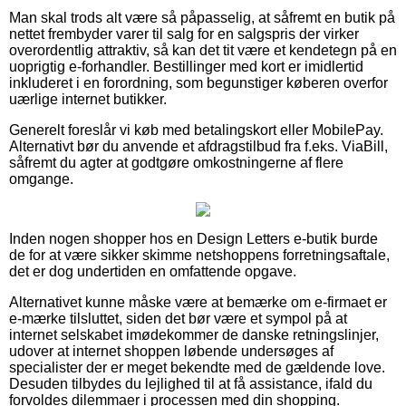
Man skal trods alt være så påpasselig, at såfremt en butik på
nettet frembyder varer til salg for en salgspris der virker
overordentlig attraktiv, så kan det tit være et kendetegn på en
uoprigtig e-forhandler. Bestillinger med kort er imidlertid
inkluderet i en forordning, som begunstiger køberen overfor
uærlige internet butikker.
Generelt foreslår vi køb med betalingskort eller MobilePay.
Alternativt bør du anvende et afdragstilbud fra f.eks. ViaBill,
såfremt du agter at godtgøre omkostningerne af flere
omgange.
Inden nogen shopper hos en Design Letters e-butik burde
de for at være sikker skimme netshoppens forretningsaftale,
det er dog undertiden en omfattende opgave.
Alternativet kunne måske være at bemærke om e-firmaet er
e-mærke tilsluttet, siden det bør være et sympol på at
internet selskabet imødekommer de danske retningslinjer,
udover at internet shoppen løbende undersøges af
specialister der er meget bekendte med de gældende love.
Desuden tilbydes du lejlighed til at få assistance, ifald du
forvoldes dilemmaer i processen med din shopping.