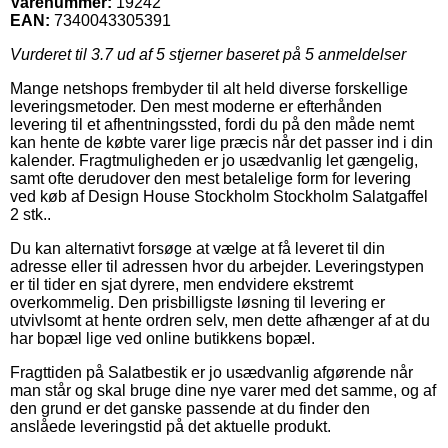
Varenummer:
19242
EAN:
7340043305391
Vurderet til
3.7
ud af 5 stjerner baseret på
5
anmeldelser
Mange netshops frembyder til alt held diverse forskellige
leveringsmetoder. Den mest moderne er efterhånden
levering til et afhentningssted, fordi du på den måde nemt
kan hente de købte varer lige præcis når det passer ind i din
kalender. Fragtmuligheden er jo usædvanlig let gængelig,
samt ofte derudover den mest betalelige form for levering
ved køb af Design House Stockholm Stockholm Salatgaffel
2 stk..
Du kan alternativt forsøge at vælge at få leveret til din
adresse eller til adressen hvor du arbejder. Leveringstypen
er til tider en sjat dyrere, men endvidere ekstremt
overkommelig. Den prisbilligste løsning til levering er
utvivlsomt at hente ordren selv, men dette afhænger af at du
har bopæl lige ved online butikkens bopæl.
Fragttiden på Salatbestik er jo usædvanlig afgørende når
man står og skal bruge dine nye varer med det samme, og af
den grund er det ganske passende at du finder den
anslåede leveringstid på det aktuelle produkt.