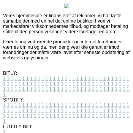
Vores hjemmeside er finansieret af reklamer. Vi har tætte
samarbejder med en hel del online butikker hvori vi
markedsfører virksomhedernes tilbud, og modtager betaling
såfremt den person vi sender videre foretager en ordre.
Orientering vedrørende produkter og internet forretninger
værnes om nu og da, men der gives ikke garantier imod
forandringer der måtte være lavet efter seneste opdatering af
websitets oplysninger.
BITLY:
1
1
1
1
1
1
1
1
1
1
1
1
1
1
1
1
1
1
1
1
1
1
1
1
1
1
1
1
1
1
1
1
1
1
1
1
1
1
1
1
1
1
1
1
1
1
1
1
1
1
1
1
1
1
1
1
1
1
1
1
1
1
1
1
1
1
1
1
1
1
1
1
1
1
1
1
1
1
1
1
1
1
1
1
1
1
1
1
1
1
1
1
1
1
1
1
1
1
1
1
SPOTIFY:
1
1
1
1
1
1
1
1
1
1
1
1
1
1
1
1
1
1
1
1
1
1
1
1
1
1
1
1
1
1
1
1
1
1
1
1
1
1
1
1
1
1
1
1
1
1
1
1
1
1
1
1
1
1
1
1
1
1
1
1
1
1
1
1
1
1
1
1
1
1
1
1
1
1
1
1
1
1
1
1
1
1
1
1
1
1
1
1
1
1
1
1
1
1
1
1
1
1
1
1
CUTTLY BIO:
1