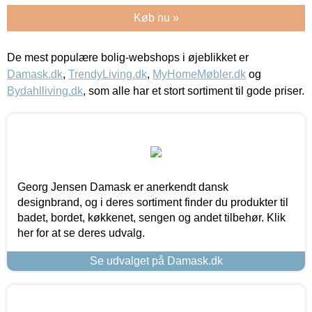
Køb nu »
De mest populære bolig-webshops i øjeblikket er
Damask.dk
,
TrendyLiving.dk
,
MyHomeMøbler.dk
og
Bydahlliving.dk
, som alle har et stort sortiment til gode priser.
Georg Jensen Damask er anerkendt dansk
designbrand, og i deres sortiment finder du produkter til
badet, bordet, køkkenet, sengen og andet tilbehør. Klik
her for at se deres udvalg.
Se udvalget på Damask.dk