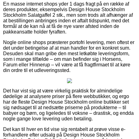
En masse internet shops yder 1 dags fragt på en række af
deres produkter, eksempelvis Design House Stockholm
Stockholm Salatgaffel 2 stk., men som trods alt afhænger af
at bestillingen anbringes inden et aftalt tidspunkt, med det
formål at de kan nå at få de nye varer afsted inden de
pakkeansatte holder fyraften.
Nogle online shops præsterer portofri levering, men oftest er
det under betingelse af at man handler for en konkret sum.
Desuden skal man gribe den mest letkøbte leveringsform,
som i mange tilfælde – om man befinder sig i Horsens,
Farum eller Hinnerup – vil være at få fragtfirmaet til at køre
din ordre til et udleveringssted.
Det har vist sig at være virkelig praktisk for almindelige
dødelige at analysere priser på flere webbutikker, og ergo
har de fleste Design House Stockholm online butikker set
sig nødsaget til at nedsætte priserne på produkterne – til
babyer og børn, og ligeledes til voksne – drastisk, og endda
nogle gange love levering uden betaling.
Det kan til hver en tid vise sig rentabelt at prøve visse e-
forhandlere efter udsalg på Design House Stockholm