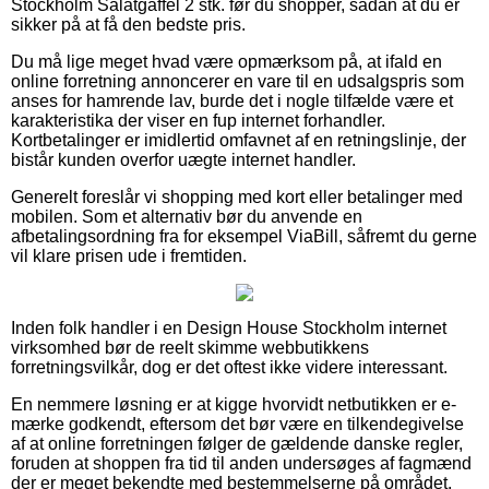
Stockholm Salatgaffel 2 stk. før du shopper, sådan at du er
sikker på at få den bedste pris.
Du må lige meget hvad være opmærksom på, at ifald en
online forretning annoncerer en vare til en udsalgspris som
anses for hamrende lav, burde det i nogle tilfælde være et
karakteristika der viser en fup internet forhandler.
Kortbetalinger er imidlertid omfavnet af en retningslinje, der
bistår kunden overfor uægte internet handler.
Generelt foreslår vi shopping med kort eller betalinger med
mobilen. Som et alternativ bør du anvende en
afbetalingsordning fra for eksempel ViaBill, såfremt du gerne
vil klare prisen ude i fremtiden.
Inden folk handler i en Design House Stockholm internet
virksomhed bør de reelt skimme webbutikkens
forretningsvilkår, dog er det oftest ikke videre interessant.
En nemmere løsning er at kigge hvorvidt netbutikken er e-
mærke godkendt, eftersom det bør være en tilkendegivelse
af at online forretningen følger de gældende danske regler,
foruden at shoppen fra tid til anden undersøges af fagmænd
der er meget bekendte med bestemmelserne på området.