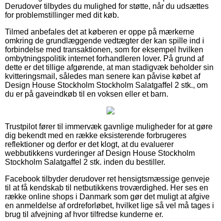
Derudover tilbydes du mulighed for støtte, når du udsættes
for problemstillinger med dit køb.
Tilmed anbefales det at køberen er oppe på mærkerne
omkring de grundlæggende vedtægter der kan spille ind i
forbindelse med transaktionen, som for eksempel hvilken
ombytningspolitik internet forhandleren lover. På grund af
dette er det tillige afgørende, at man stadigvæk beholder sin
kvitteringsmail, således man senere kan påvise købet af
Design House Stockholm Stockholm Salatgaffel 2 stk., om
du er på gaveindkøb til en voksen eller et barn.
Trustpilot fører til immervæk gavnlige muligheder for at gøre
dig bekendt med en række eksisterende forbrugeres
reflektioner og derfor er det klogt, at du evaluerer
webbutikkens vurderinger af Design House Stockholm
Stockholm Salatgaffel 2 stk. inden du bestiller.
Facebook tilbyder derudover ret hensigtsmæssige genveje
til at få kendskab til netbutikkens troværdighed. Her ses en
række online shops i Danmark som gør det muligt at afgive
en anmeldelse af ordreforløbet, hvilket lige så vel må tages i
brug til afvejning af hvor tilfredse kunderne er.