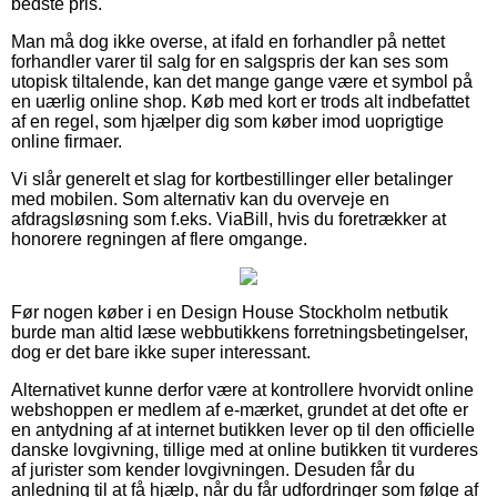
bedste pris.
Man må dog ikke overse, at ifald en forhandler på nettet
forhandler varer til salg for en salgspris der kan ses som
utopisk tiltalende, kan det mange gange være et symbol på
en uærlig online shop. Køb med kort er trods alt indbefattet
af en regel, som hjælper dig som køber imod uoprigtige
online firmaer.
Vi slår generelt et slag for kortbestillinger eller betalinger
med mobilen. Som alternativ kan du overveje en
afdragsløsning som f.eks. ViaBill, hvis du foretrækker at
honorere regningen af flere omgange.
Før nogen køber i en Design House Stockholm netbutik
burde man altid læse webbutikkens forretningsbetingelser,
dog er det bare ikke super interessant.
Alternativet kunne derfor være at kontrollere hvorvidt online
webshoppen er medlem af e-mærket, grundet at det ofte er
en antydning af at internet butikken lever op til den officielle
danske lovgivning, tillige med at online butikken tit vurderes
af jurister som kender lovgivningen. Desuden får du
anledning til at få hjælp, når du får udfordringer som følge af