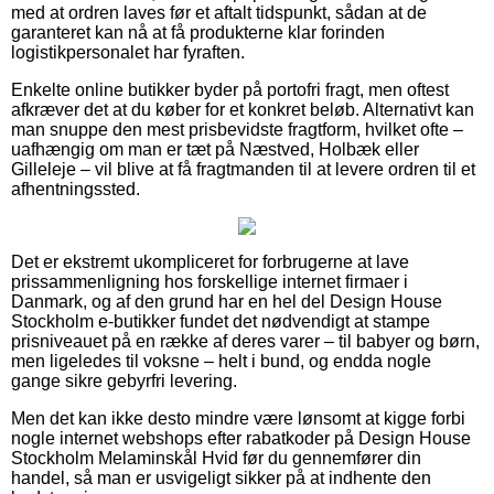
med at ordren laves før et aftalt tidspunkt, sådan at de
garanteret kan nå at få produkterne klar forinden
logistikpersonalet har fyraften.
Enkelte online butikker byder på portofri fragt, men oftest
afkræver det at du køber for et konkret beløb. Alternativt kan
man snuppe den mest prisbevidste fragtform, hvilket ofte –
uafhængig om man er tæt på Næstved, Holbæk eller
Gilleleje – vil blive at få fragtmanden til at levere ordren til et
afhentningssted.
Det er ekstremt ukompliceret for forbrugerne at lave
prissammenligning hos forskellige internet firmaer i
Danmark, og af den grund har en hel del Design House
Stockholm e-butikker fundet det nødvendigt at stampe
prisniveauet på en række af deres varer – til babyer og børn,
men ligeledes til voksne – helt i bund, og endda nogle
gange sikre gebyrfri levering.
Men det kan ikke desto mindre være lønsomt at kigge forbi
nogle internet webshops efter rabatkoder på Design House
Stockholm Melaminskål Hvid før du gennemfører din
handel, så man er usvigeligt sikker på at indhente den