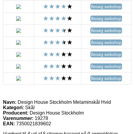
Besøg webshop
Besøg webshop
Besøg webshop
Besøg webshop
Besøg webshop
Besøg webshop
Besøg webshop
Navn:
Design House Stockholm Melaminskål Hvid
Kategori:
Skål
Producent:
Design House Stockholm
Varenummer:
19278
EAN:
7350021839602
Vurderet til
4
ud af 5 stjerner baseret på
9
anmeldelser