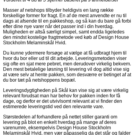
Masser af netshops tilbyder heldigvis en lang række
forskellige former for fragt. En af de mest anvendte er nu til
dags at afsende til en pakkeshop, og så kan du bare gå forbi
efter dine nye varer når det passer ind i din hverdag.
Muligheden er altså særligt simpel, samt endda ligeledes
den mindst kostelige fragtmetode ved køb af Design House
Stockholm Melaminskål Hvid.
Du kunne ydermere forsøge at vælge at få udbragt hjem til
hvor du bor eller ud til dit arbejde. Leveringsmetoden viser
sig ofte en sjat mere pebret, men derudover virkelig bekvem.
Den mest betalelige løsning til levering vil dog altid vise sig
at være selv at hente pakken, som desværre er betinget af at
du bor tæt på netshoppens bopæl.
Leveringsdygtigheden på Skål kan vise sig at være virkelig
relevant forudsat man har behov for pakken inden for få
dage, og derfor er det utvivlsomt relevant at vi finder den
estimerede leveringstid ved den relevante vare.
Størstedelen af forhandlere på nettet stiller garanti om
levering på blot en enkelt hverdag på mange af deres
varenumre, eksempelvis Design House Stockholm
Melaminskål Hvid, men vær påpasselig da det står og falder