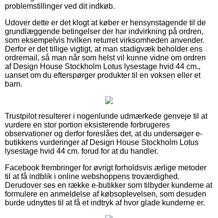
problemstillinger ved dit indkøb.
Udover dette er det klogt at køber er hensynstagende til de
grundlæggende betingelser der har indvirkning på ordren,
som eksempelvis hvilken returret virksomheden anvender.
Derfor er det tillige vigtigt, at man stadigvæk beholder ens
ordremail, så man når som helst vil kunne vidne om ordren
af Design House Stockholm Lotus lysestage hvid 44 cm.,
uanset om du efterspørger produkter til en voksen eller et
barn.
Trustpilot resulterer i nogenlunde udmærkede genveje til at
vurdere en stor portion eksisterende forbrugeres
observationer og derfor foreslåes det, at du undersøger e-
butikkens vurderinger af Design House Stockholm Lotus
lysestage hvid 44 cm. forud for at du handler.
Facebook frembringer for øvrigt forholdsvis ærlige metoder
til at få indblik i online webshoppens troværdighed.
Derudover ses en række e-butikker som tilbyder kunderne at
formulere en anmeldelse af købsoplevelsen, som desuden
burde udnyttes til at få et indtryk af hvor glade kunderne er.