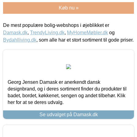
Køb nu »
De mest populære bolig-webshops i øjeblikket er
Damask.dk
,
TrendyLiving.dk
,
MyHomeMøbler.dk
og
Bydahlliving.dk
, som alle har et stort sortiment til gode priser.
Georg Jensen Damask er anerkendt dansk
designbrand, og i deres sortiment finder du produkter til
badet, bordet, køkkenet, sengen og andet tilbehør. Klik
her for at se deres udvalg.
Se udvalget på Damask.dk