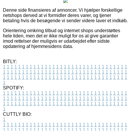
Denne side finansieres af annoncer. Vi hjælper forskellige
netshops derved at vi formidler deres varer, og tjener
betaling hvis de besøgende vi sender videre laver et indkøb.
Orientering omkring tilbud og internet shops understøttes
hele tiden, men det er ikke muligt for os at give garantier
imod rettelser der muligvis er udarbejdet efter sidste
opdatering af hjemmesidens data.
BITLY:
1
1
1
1
1
1
1
1
1
1
1
1
1
1
1
1
1
1
1
1
1
1
1
1
1
1
1
1
1
1
1
1
1
1
1
1
1
1
1
1
1
1
1
1
1
1
1
1
1
1
1
1
1
1
1
1
1
1
1
1
1
1
1
1
1
1
1
1
1
1
1
1
1
1
1
1
1
1
1
1
1
1
1
1
1
1
1
1
1
1
1
1
1
1
1
1
1
1
1
1
SPOTIFY:
1
1
1
1
1
1
1
1
1
1
1
1
1
1
1
1
1
1
1
1
1
1
1
1
1
1
1
1
1
1
1
1
1
1
1
1
1
1
1
1
1
1
1
1
1
1
1
1
1
1
1
1
1
1
1
1
1
1
1
1
1
1
1
1
1
1
1
1
1
1
1
1
1
1
1
1
1
1
1
1
1
1
1
1
1
1
1
1
1
1
1
1
1
1
1
1
1
1
1
1
CUTTLY BIO:
1
1
1
1
1
1
1
1
1
1
1
1
1
1
1
1
1
1
1
1
1
1
1
1
1
1
1
1
1
1
1
1
1
1
1
1
1
1
1
1
1
1
1
1
1
1
1
1
1
1
1
1
1
1
1
1
1
1
1
1
1
1
1
1
1
1
1