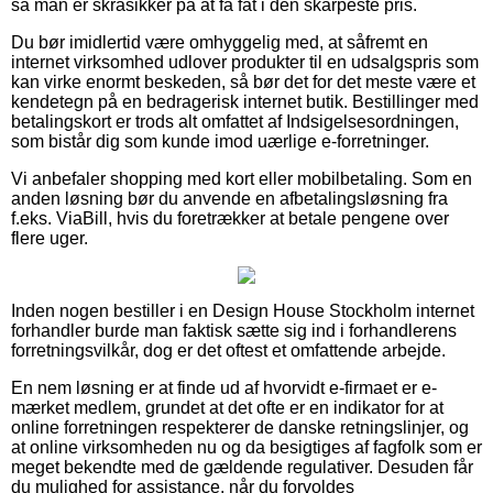
så man er skråsikker på at få fat i den skarpeste pris.
Du bør imidlertid være omhyggelig med, at såfremt en
internet virksomhed udlover produkter til en udsalgspris som
kan virke enormt beskeden, så bør det for det meste være et
kendetegn på en bedragerisk internet butik. Bestillinger med
betalingskort er trods alt omfattet af Indsigelsesordningen,
som bistår dig som kunde imod uærlige e-forretninger.
Vi anbefaler shopping med kort eller mobilbetaling. Som en
anden løsning bør du anvende en afbetalingsløsning fra
f.eks. ViaBill, hvis du foretrækker at betale pengene over
flere uger.
Inden nogen bestiller i en Design House Stockholm internet
forhandler burde man faktisk sætte sig ind i forhandlerens
forretningsvilkår, dog er det oftest et omfattende arbejde.
En nem løsning er at finde ud af hvorvidt e-firmaet er e-
mærket medlem, grundet at det ofte er en indikator for at
online forretningen respekterer de danske retningslinjer, og
at online virksomheden nu og da besigtiges af fagfolk som er
meget bekendte med de gældende regulativer. Desuden får
du mulighed for assistance, når du forvoldes