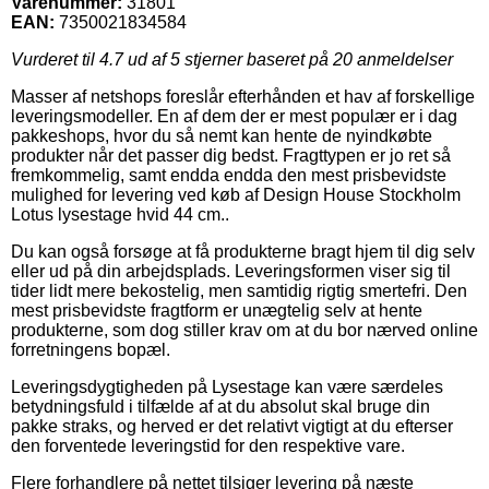
Varenummer:
31801
EAN:
7350021834584
Vurderet til
4.7
ud af 5 stjerner baseret på
20
anmeldelser
Masser af netshops foreslår efterhånden et hav af forskellige
leveringsmodeller. En af dem der er mest populær er i dag
pakkeshops, hvor du så nemt kan hente de nyindkøbte
produkter når det passer dig bedst. Fragttypen er jo ret så
fremkommelig, samt endda endda den mest prisbevidste
mulighed for levering ved køb af Design House Stockholm
Lotus lysestage hvid 44 cm..
Du kan også forsøge at få produkterne bragt hjem til dig selv
eller ud på din arbejdsplads. Leveringsformen viser sig til
tider lidt mere bekostelig, men samtidig rigtig smertefri. Den
mest prisbevidste fragtform er unægtelig selv at hente
produkterne, som dog stiller krav om at du bor nærved online
forretningens bopæl.
Leveringsdygtigheden på Lysestage kan være særdeles
betydningsfuld i tilfælde af at du absolut skal bruge din
pakke straks, og herved er det relativt vigtigt at du efterser
den forventede leveringstid for den respektive vare.
Flere forhandlere på nettet tilsiger levering på næste