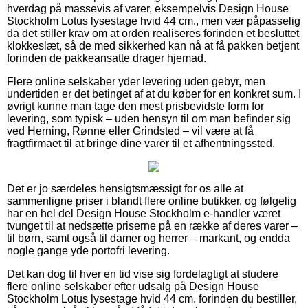
hverdag på massevis af varer, eksempelvis Design House
Stockholm Lotus lysestage hvid 44 cm., men vær påpasselig
da det stiller krav om at orden realiseres forinden et besluttet
klokkeslæt, så de med sikkerhed kan nå at få pakken betjent
forinden de pakkeansatte drager hjemad.
Flere online selskaber yder levering uden gebyr, men
undertiden er det betinget af at du køber for en konkret sum. I
øvrigt kunne man tage den mest prisbevidste form for
levering, som typisk – uden hensyn til om man befinder sig
ved Herning, Rønne eller Grindsted – vil være at få
fragtfirmaet til at bringe dine varer til et afhentningssted.
Det er jo særdeles hensigtsmæssigt for os alle at
sammenligne priser i blandt flere online butikker, og følgelig
har en hel del Design House Stockholm e-handler været
tvunget til at nedsætte priserne på en række af deres varer –
til børn, samt også til damer og herrer – markant, og endda
nogle gange yde portofri levering.
Det kan dog til hver en tid vise sig fordelagtigt at studere
flere online selskaber efter udsalg på Design House
Stockholm Lotus lysestage hvid 44 cm. forinden du bestiller,