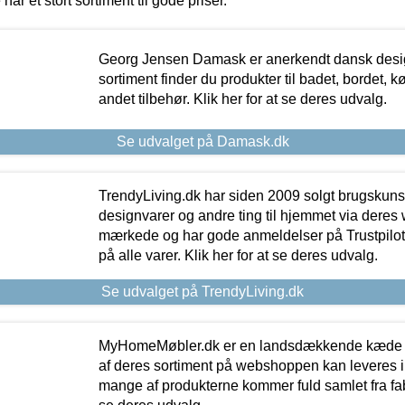
 har et stort sortiment til gode priser.
Georg Jensen Damask er anerkendt dansk desig
sortiment finder du produkter til badet, bordet, 
andet tilbehør. Klik her for at se deres udvalg.
Se udvalget på Damask.dk
TrendyLiving.dk har siden 2009 solgt brugskunst, 
designvarer og andre ting til hjemmet via deres
mærkede og har gode anmeldelser på Trustpilot,
på alle varer. Klik her for at se deres udvalg.
Se udvalget på TrendyLiving.dk
MyHomeMøbler.dk er en landsdækkende kæde m
af deres sortiment på webshoppen kan leveres i
mange af produkterne kommer fuld samlet fra fabr