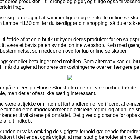
 deres produkter – til drenge og piger, og tillige også til voks
tofri fragt.
se sig fordelagtigt at sammenligne nogle enkelte online selskab
ampe H130 cm. før du færdiggør din shopping, så du er sikker 
 tilfælde af at en e-butik udbyder deres produkter for en salgspri
det tit være et bevis på en svindel online webshop. Køb med gæng
ovbestemmelse, som redder en overfor fup online selskaber.
lingskort eller betalinger med mobilen. Som alternativ kan du br
Bill, når du agter at honorere omkostningerne over en længere pe
ller på en Design House Stockholm internet virksomhed bør de i 
, men det er oftest ikke særlig interessant.
nne være at tjekke om internet forhandleren er verificeret af e-m
ne forhandleren imødekommer de officielle regler, og at online sh
er kender til vilkårene på området. Det giver dig chance for opb
 af dit indkøb.
unden er vaks omkring de vigtigste forhold gældende for ordren, 
lation til det er det også vigtigt, at man stadig beholder sin kvit