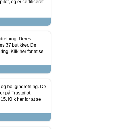
lot, og er certificeret
ndretning. Deres
s 37 butikker. De
ing. Klik her for at se
 og boligindretning. De
r på Trustpilot.
5. Klik her for at se