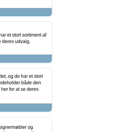
ar et stort sortiment af
e deres udvalg.
t, og de har et stort
 indeholder både den
 her for at se deres
esignermøbler og