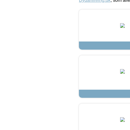
Bydahlliving.dk
, som alle