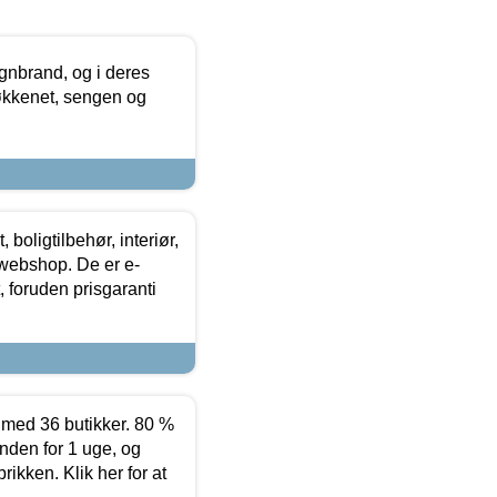
nbrand, og i deres
køkkenet, sengen og
boligtilbehør, interiør,
 webshop. De er e-
 foruden prisgaranti
ed 36 butikker. 80 %
nden for 1 uge, og
ikken. Klik her for at