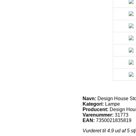
Navn:
Design House St
Kategori:
Lampe
Producent:
Design Hou
Varenummer:
31773
EAN:
7350021835819
Vurderet til
4.9
ud af 5 st