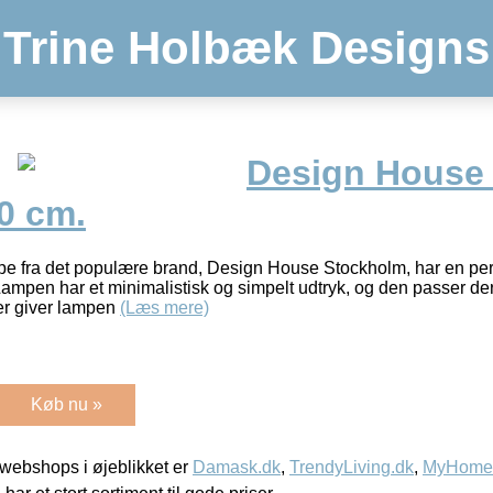
Trine Holbæk Designs
Design House
0 cm.
e fra det populære brand, Design House Stockholm, har en perfe
Lampen har et minimalistisk og simpelt udtryk, og den passer derf
r giver lampen
(Læs mere)
Køb nu »
webshops i øjeblikket er
Damask.dk
,
TrendyLiving.dk
,
MyHomeM