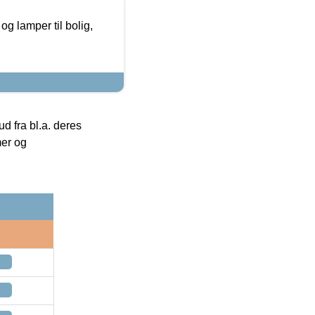
g lamper til bolig,
 fra bl.a. deres
mer og