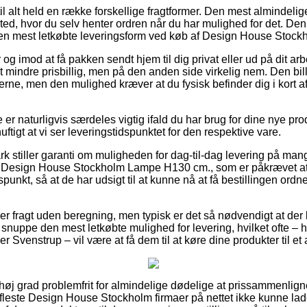
l alt held en række forskellige fragtformer. Den mest almindelige
sted, hvor du selv henter ordren når du har mulighed for det. Denn
en mest letkøbte leveringsform ved køb af Design House Stoc
r og imod at få pakken sendt hjem til dig privat eller ud på dit a
t mindre prisbillig, men på den anden side virkelig nem. Den bil
erne, men den mulighed kræver at du fysisk befinder dig i kort a
r naturligvis særdeles vigtig ifald du har brug for dine nye produ
uftigt at vi ser leveringstidspunktet for den respektive vare.
rk stiller garanti om muligheden for dag-til-dag levering på ma
 Design House Stockholm Lampe H130 cm., som er påkrævet at
idspunkt, så at de har udsigt til at kunne nå at få bestillingen or
er fragt uden beregning, men typisk er det så nødvendigt at der 
uppe den mest letkøbte mulighed for levering, hvilket ofte – 
r Svenstrup – vil være at få dem til at køre dine produkter til et
i høj grad problemfrit for almindelige dødelige at prissammenlign
de fleste Design House Stockholm firmaer på nettet ikke kunne l