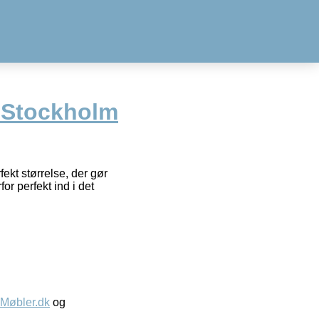
 Stockholm
kt størrelse, der gør
or perfekt ind i det
øbler.dk
og