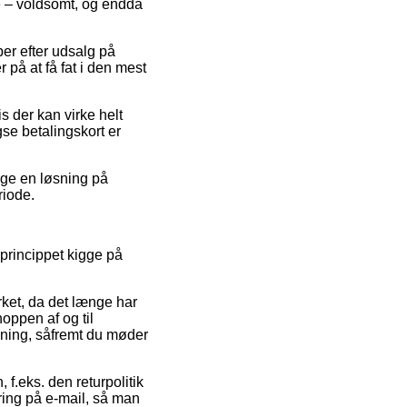
ne – voldsomt, og endda
er efter udsalg på
på at få fat i den mest
s der kan virke helt
se betalingskort er
uge en løsning på
riode.
princippet kigge på
ærket, da det længe har
oppen af og til
akning, såfremt du møder
f.eks. den returpolitik
tering på e-mail, så man