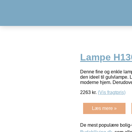
Lampe H13
Denne fine og enkle lamp
den ideel til gulvlampe. 
moderne hjem. Derudove
2263
kr.
(Vis fragtpris)
Læs mere »
De mest populære bolig-