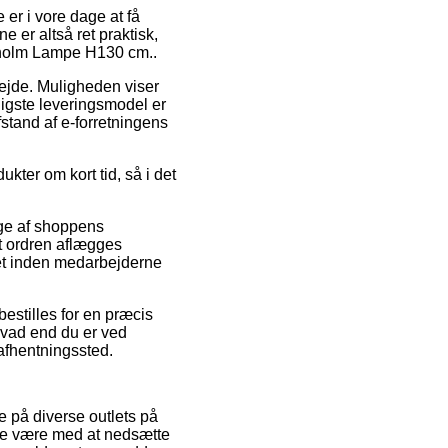
 er i vore dage at få
e er altså ret praktisk,
kholm Lampe H130 cm..
rbejde. Muligheden viser
ligste leveringsmodel er
fstand af e-forretningens
kter om kort tid, så i det
nge af shoppens
 ordren aflægges
dnet inden medarbejderne
bestilles for en præcis
hvad end du er ved
 afhentningssted.
e på diverse outlets på
ade være med at nedsætte