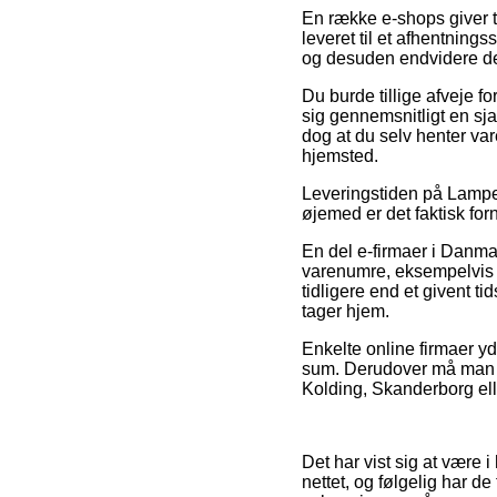
En række e-shops giver ti
leveret til et afhentnings
og desuden endvidere d
Du burde tillige afveje fo
sig gennemsnitligt en sja
dog at du selv henter var
hjemsted.
Leveringstiden på Lampe e
øjemed er det faktisk forn
En del e-firmaer i Danma
varenumre, eksempelvis
tidligere end et givent t
tager hjem.
Enkelte online firmaer yd
sum. Derudover må man sn
Kolding, Skanderborg elle
Det har vist sig at være 
nettet, og følgelig har 