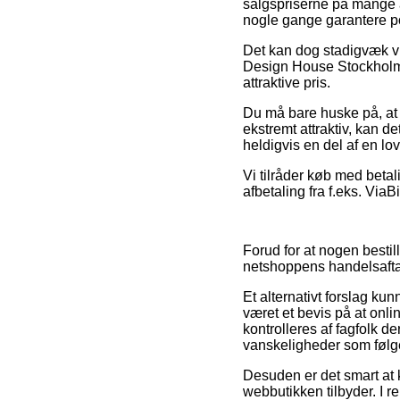
salgspriserne på mange af
nogle gange garantere por
Det kan dog stadigvæk vi
Design House Stockholm L
attraktive pris.
Du må bare huske på, at i
ekstremt attraktiv, kan 
heldigvis en del af en l
Vi tilråder køb med beta
afbetaling fra f.eks. Via
Forud for at nogen besti
netshoppens handelsaftale
Et alternativt forslag ku
været et bevis på at onli
kontrolleres af fagfolk d
vanskeligheder som følge
Desuden er det smart at k
webbutikken tilbyder. I re