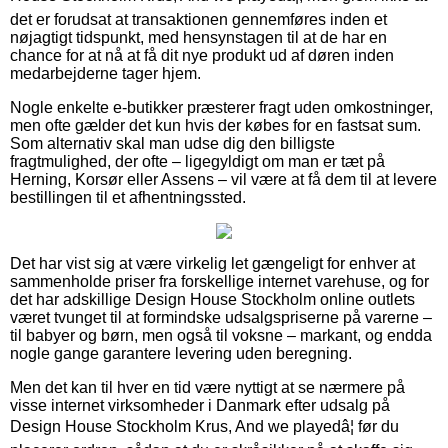
det er forudsat at transaktionen gennemføres inden et
nøjagtigt tidspunkt, med hensynstagen til at de har en
chance for at nå at få dit nye produkt ud af døren inden
medarbejderne tager hjem.
Nogle enkelte e-butikker præsterer fragt uden omkostninger,
men ofte gælder det kun hvis der købes for en fastsat sum.
Som alternativ skal man udse dig den billigste
fragtmulighed, der ofte – ligegyldigt om man er tæt på
Herning, Korsør eller Assens – vil være at få dem til at levere
bestillingen til et afhentningssted.
Det har vist sig at være virkelig let gængeligt for enhver at
sammenholde priser fra forskellige internet varehuse, og for
det har adskillige Design House Stockholm online outlets
været tvunget til at formindske udsalgspriserne på varerne –
til babyer og børn, men også til voksne – markant, og endda
nogle gange garantere levering uden beregning.
Men det kan til hver en tid være nyttigt at se nærmere på
visse internet virksomheder i Danmark efter udsalg på
Design House Stockholm Krus, And we playedâ¦ før du