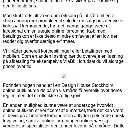
placerer ordren, sådan at du er skråsikker på at skaffe sig
den billigste pris.
Man skal trods alt være opmærksom på, at såfremt en e-
shop annoncerer produkter til salg for en salgspris der virker
kolossalt fremragende, bør det mange gange være et
faresignal om en uægte online forretning. Køb med
betalingskort er ikke desto mindre omfavnet af en lov, der
redder dig overfor uærlige e-firmaer.
Vi tilråder generelt kortbestillinger eller betalinger med
mobilen. Som en anden løsning bør du overveje en løsning
på afbetaling fra eksempelvis ViaBill, forudsat du vil afdrage
prisen over tid.
Forinden nogen handler i en Design House Stockholm
online butik burde de på en vis måde få overblik over deres
regler, men det er ofte ikke særlig sjovt.
En anden mulighed kunne være at undersøge hvorvidt
online butikken er verificeret af e-mærket, fordi det kan være
et bevis på at internet forhandleren adlyder gældende dansk
lovgivning, samt at online forretningen rutinemæssigt
vurderes af specialister der kender lovene på området. Dette