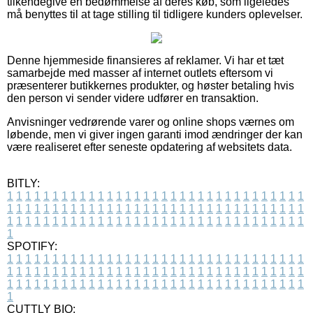
tilkendegive en bedømmelse af deres køb, som ligeledes
må benyttes til at tage stilling til tidligere kunders oplevelser.
Denne hjemmeside finansieres af reklamer. Vi har et tæt
samarbejde med masser af internet outlets eftersom vi
præsenterer butikkernes produkter, og høster betaling hvis
den person vi sender videre udfører en transaktion.
Anvisninger vedrørende varer og online shops værnes om
løbende, men vi giver ingen garanti imod ændringer der kan
være realiseret efter seneste opdatering af websitets data.
BITLY:
1
1
1
1
1
1
1
1
1
1
1
1
1
1
1
1
1
1
1
1
1
1
1
1
1
1
1
1
1
1
1
1
1
1
1
1
1
1
1
1
1
1
1
1
1
1
1
1
1
1
1
1
1
1
1
1
1
1
1
1
1
1
1
1
1
1
1
1
1
1
1
1
1
1
1
1
1
1
1
1
1
1
1
1
1
1
1
1
1
1
1
1
1
1
1
1
1
1
1
1
SPOTIFY:
1
1
1
1
1
1
1
1
1
1
1
1
1
1
1
1
1
1
1
1
1
1
1
1
1
1
1
1
1
1
1
1
1
1
1
1
1
1
1
1
1
1
1
1
1
1
1
1
1
1
1
1
1
1
1
1
1
1
1
1
1
1
1
1
1
1
1
1
1
1
1
1
1
1
1
1
1
1
1
1
1
1
1
1
1
1
1
1
1
1
1
1
1
1
1
1
1
1
1
1
CUTTLY BIO: