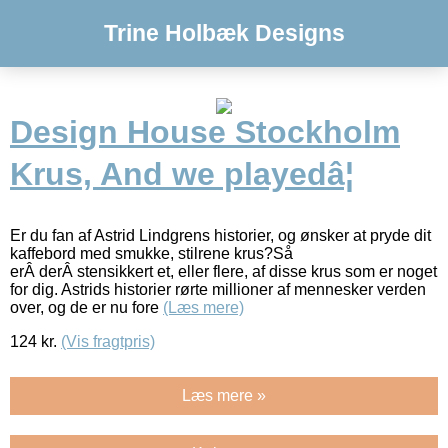
Trine Holbæk Designs
Design House Stockholm
Krus, And we playedâ¦
Er du fan af Astrid Lindgrens historier, og ønsker at pryde dit
kaffebord med smukke, stilrene krus?Så
erÂ derÂ stensikkert et, eller flere, af disse krus som er noget
for dig. Astrids historier rørte millioner af mennesker verden
over, og de er nu fore
(Læs mere)
124
kr.
(Vis fragtpris)
Læs mere »