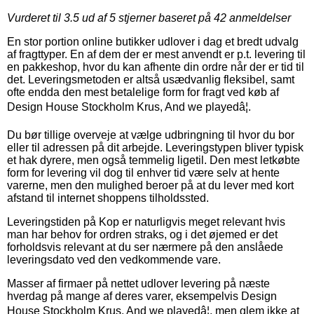
Vurderet til
3.5
ud af 5 stjerner baseret på
42
anmeldelser
En stor portion online butikker udlover i dag et bredt udvalg
af fragttyper. En af dem der er mest anvendt er p.t. levering til
en pakkeshop, hvor du kan afhente din ordre når der er tid til
det. Leveringsmetoden er altså usædvanlig fleksibel, samt
ofte endda den mest betalelige form for fragt ved køb af
Design House Stockholm Krus, And we playedâ¦.
Du bør tillige overveje at vælge udbringning til hvor du bor
eller til adressen på dit arbejde. Leveringstypen bliver typisk
et hak dyrere, men også temmelig ligetil. Den mest letkøbte
form for levering vil dog til enhver tid være selv at hente
varerne, men den mulighed beroer på at du lever med kort
afstand til internet shoppens tilholdssted.
Leveringstiden på Kop er naturligvis meget relevant hvis
man har behov for ordren straks, og i det øjemed er det
forholdsvis relevant at du ser nærmere på den anslåede
leveringsdato ved den vedkommende vare.
Masser af firmaer på nettet udlover levering på næste
hverdag på mange af deres varer, eksempelvis Design
House Stockholm Krus, And we playedâ¦, men glem ikke at