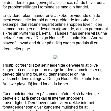
er desuden en god genvej til assistance, når du bliver udsat
for problemstillinger i forbindelse med din handel.
Endvidere rekommanderer vi at køber er vidende om de
mest essentielle forhold der er gældende for købet, for
eksempel den returneringsret online shoppen lover. I den
sammenhæng er det desuden afgørende, at man permanent
sikrer sin kvittering på e-mail, således man senere vil kunne
bekræfte ordren af Design House Stockholm Krus, And we
playedâ¦, hvad end du er på udkig efter et produkt til en
dreng eller pige.
Trustpilot fører til stort set hæderlige genveje til at blive
klogere på en stor portion øvrige kunders anmeldelser og
derved går vi ind for, at du gennemsøger online
virksomhedens ratings af Design House Stockholm Krus,
And we playedâ¦ forud for at du køber.
Facebook indebærer på samme måde ret så hæderlige
genveje til at få kendskab til internet shoppens
troværdighed. Derudover møder vi en række internet
foretagender som giver kunderne mulighed for at