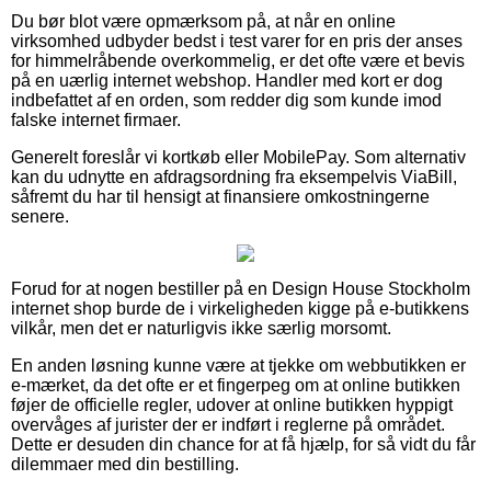
Du bør blot være opmærksom på, at når en online
virksomhed udbyder bedst i test varer for en pris der anses
for himmelråbende overkommelig, er det ofte være et bevis
på en uærlig internet webshop. Handler med kort er dog
indbefattet af en orden, som redder dig som kunde imod
falske internet firmaer.
Generelt foreslår vi kortkøb eller MobilePay. Som alternativ
kan du udnytte en afdragsordning fra eksempelvis ViaBill,
såfremt du har til hensigt at finansiere omkostningerne
senere.
Forud for at nogen bestiller på en Design House Stockholm
internet shop burde de i virkeligheden kigge på e-butikkens
vilkår, men det er naturligvis ikke særlig morsomt.
En anden løsning kunne være at tjekke om webbutikken er
e-mærket, da det ofte er et fingerpeg om at online butikken
føjer de officielle regler, udover at online butikken hyppigt
overvåges af jurister der er indført i reglerne på området.
Dette er desuden din chance for at få hjælp, for så vidt du får
dilemmaer med din bestilling.