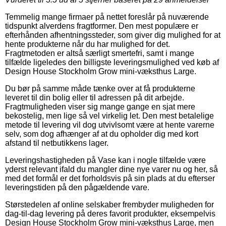
Temmelig mange firmaer på nettet foreslår på nuværende
tidspunkt alverdens fragtformer. Den mest populære er
efterhånden afhentningssteder, som giver dig mulighed for at
hente produkterne når du har mulighed for det.
Fragtmetoden er altså særligt smertefri, samt i mange
tilfælde ligeledes den billigste leveringsmulighed ved køb af
Design House Stockholm Grow mini-væksthus Large.
Du bør på samme måde tænke over at få produkterne
leveret til din bolig eller til adressen på dit arbejde.
Fragtmuligheden viser sig mange gange en sjat mere
bekostelig, men lige så vel virkelig let. Den mest betalelige
metode til levering vil dog utvivlsomt være at hente varerne
selv, som dog afhænger af at du opholder dig med kort
afstand til netbutikkens lager.
Leveringshastigheden på Vase kan i nogle tilfælde være
yderst relevant ifald du mangler dine nye varer nu og her, så
med det formål er det forholdsvis på sin plads at du efterser
leveringstiden på den pågældende vare.
Størstedelen af online selskaber frembyder muligheden for
dag-til-dag levering på deres favorit produkter, eksempelvis
Design House Stockholm Grow mini-væksthus Large, men