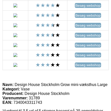
Besøg webshop
Besøg webshop
Besøg webshop
Besøg webshop
Besøg webshop
Besøg webshop
Besøg webshop
Navn:
Design House Stockholm Grow mini-væksthus Large
Kategori:
Vase
Producent:
Design House Stockholm
Varenummer:
31789
EAN:
7340043311743
Vurderet til
3.5
ud af 5 stjerner baseret på
29
anmeldelser