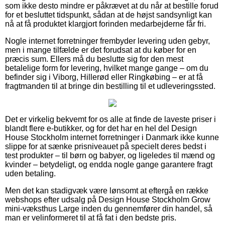
som ikke desto mindre er påkrævet at du når at bestille forud
for et besluttet tidspunkt, sådan at de højst sandsynligt kan
nå at få produktet klargjort forinden medarbejderne får fri.
Nogle internet forretninger frembyder levering uden gebyr,
men i mange tilfælde er det forudsat at du køber for en
præcis sum. Ellers må du beslutte sig for den mest
betalelige form for levering, hvilket mange gange – om du
befinder sig i Viborg, Hillerød eller Ringkøbing – er at få
fragtmanden til at bringe din bestilling til et udleveringssted.
Det er virkelig bekvemt for os alle at finde de laveste priser i
blandt flere e-butikker, og for det har en hel del Design
House Stockholm internet forretninger i Danmark ikke kunne
slippe for at sænke prisniveauet på specielt deres bedst i
test produkter – til børn og babyer, og ligeledes til mænd og
kvinder – betydeligt, og endda nogle gange garantere fragt
uden betaling.
Men det kan stadigvæk være lønsomt at eftergå en række
webshops efter udsalg på Design House Stockholm Grow
mini-væksthus Large inden du gennemfører din handel, så
man er velinformeret til at få fat i den bedste pris.