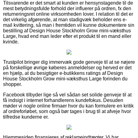
Tilsvarende er det smart at kunden er hensynstagende til de
mest betydningsfulde forhold der influerer på ordren, fx den
returneringsret online virksomheden lover. I relation til det er
det virkelig afgørende, at man stadigvæk beholder ens e-
mail kvittering, så man i fremtiden vil kunne dokumentere sin
bestilling af Design House Stockholm Grow mini-væksthus
Large, hvad end man leder efter et produkt til en mand eller
kvinde.
Trustpilot bringer dig immervæk gode genveje til at se nøjere
på forskellige øvrige køberes anmeldelser og herved er det
en hjælp, at du besigtiger e-butikkens ratings af Design
House Stockholm Grow mini-væksthus Large forinden du
shopper.
Facebook tilbyder lige så vel sådan set solide genveje til at
få indsigt i internet forhandlerens kundefokus. Desuden
møder vi nogle online firmaer hvor du kan formulere en kritik
af ordreforløbet, som også bør tages i brug til at afveje hvor
tilfredse kunderne er.
Hjemmesiden finansieres af reklameindtægter. Vi har