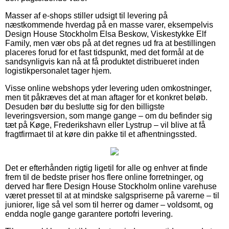
Masser af e-shops stiller udsigt til levering på
næstkommende hverdag på en masse varer, eksempelvis
Design House Stockholm Elsa Beskow, Viskestykke Elf
Family, men vær obs på at det regnes ud fra at bestillingen
placeres forud for et fast tidspunkt, med det formål at de
sandsynligvis kan nå at få produktet distribueret inden
logistikpersonalet tager hjem.
Visse online webshops yder levering uden omkostninger,
men tit påkræves det at man aftager for et konkret beløb.
Desuden bør du beslutte sig for den billigste
leveringsversion, som mange gange – om du befinder sig
tæt på Køge, Frederikshavn eller Lystrup – vil blive at få
fragtfirmaet til at køre din pakke til et afhentningssted.
Det er efterhånden rigtig ligetil for alle og enhver at finde
frem til de bedste priser hos flere online forretninger, og
derved har flere Design House Stockholm online varehuse
været presset til at at mindske salgspriserne på varerne – til
juniorer, lige så vel som til herrer og damer – voldsomt, og
endda nogle gange garantere portofri levering.