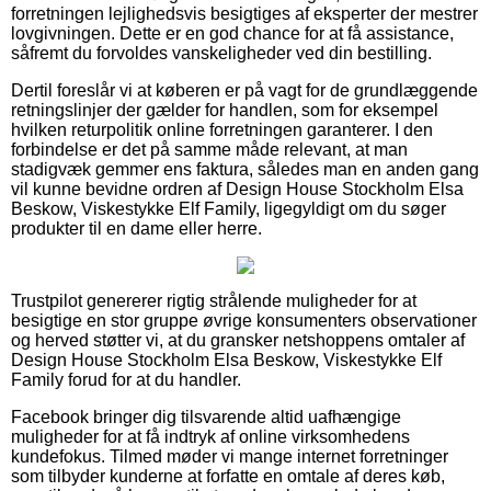
forretningen lejlighedsvis besigtiges af eksperter der mestrer
lovgivningen. Dette er en god chance for at få assistance,
såfremt du forvoldes vanskeligheder ved din bestilling.
Dertil foreslår vi at køberen er på vagt for de grundlæggende
retningslinjer der gælder for handlen, som for eksempel
hvilken returpolitik online forretningen garanterer. I den
forbindelse er det på samme måde relevant, at man
stadigvæk gemmer ens faktura, således man en anden gang
vil kunne bevidne ordren af Design House Stockholm Elsa
Beskow, Viskestykke Elf Family, ligegyldigt om du søger
produkter til en dame eller herre.
Trustpilot genererer rigtig strålende muligheder for at
besigtige en stor gruppe øvrige konsumenters observationer
og herved støtter vi, at du gransker netshoppens omtaler af
Design House Stockholm Elsa Beskow, Viskestykke Elf
Family forud for at du handler.
Facebook bringer dig tilsvarende altid uafhængige
muligheder for at få indtryk af online virksomhedens
kundefokus. Tilmed møder vi mange internet forretninger
som tilbyder kunderne at forfatte en omtale af deres køb,