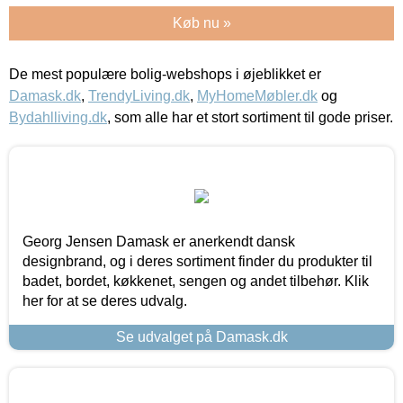
Køb nu »
De mest populære bolig-webshops i øjeblikket er
Damask.dk
,
TrendyLiving.dk
,
MyHomeMøbler.dk
og
Bydahlliving.dk
, som alle har et stort sortiment til gode priser.
Georg Jensen Damask er anerkendt dansk
designbrand, og i deres sortiment finder du produkter til
badet, bordet, køkkenet, sengen og andet tilbehør. Klik
her for at se deres udvalg.
Se udvalget på Damask.dk