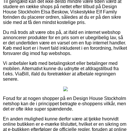
Til gengæld kan det ikke desto mindre være tiden værd at
studere en række shops på nettet efter tilbud på Design
House Stockholm Elsa Beskow, Viskestykke Elf Family
forinden du placerer ordren, således at du er på den sikre
side med at få den mindst kostelige pris.
Du må trods alt være obs på, at ifald en internet webshop
annoncerer produkter for en pris som er ubegribelig lav, så
er det undertiden være en varsel om en fup internet handler.
Køb med kort er i hvert fald inkluderet i en forordning, hvilket
forsvarer dig imod fup webshops.
Vi anbefaler køb med betalingskort eller betalinger med
mobilen. Alternativt kunne du udnytte et afdragstilbud fra
f.eks. ViaBill, ifald du foretrækker at afbetale regningen
senere.
Forud for at nogen shopper på en Design House Stockholm
netshop kan de i princippet betragte e-shoppens vilkår, men
det er ofte ikke super spændende.
En anden mulighed kunne derfor være at tjekke hvorvidt
online butikken er e-mærke tilsluttet, hvilket er en sikring om
at e-butikken efterfølger de officielle regler, foruden at online