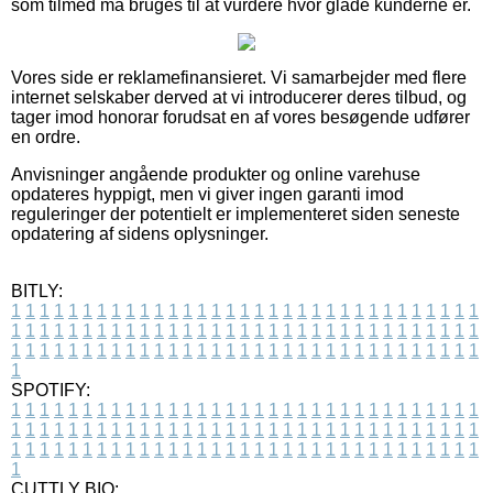
som tilmed må bruges til at vurdere hvor glade kunderne er.
Vores side er reklamefinansieret. Vi samarbejder med flere
internet selskaber derved at vi introducerer deres tilbud, og
tager imod honorar forudsat en af vores besøgende udfører
en ordre.
Anvisninger angående produkter og online varehuse
opdateres hyppigt, men vi giver ingen garanti imod
reguleringer der potentielt er implementeret siden seneste
opdatering af sidens oplysninger.
BITLY:
1
1
1
1
1
1
1
1
1
1
1
1
1
1
1
1
1
1
1
1
1
1
1
1
1
1
1
1
1
1
1
1
1
1
1
1
1
1
1
1
1
1
1
1
1
1
1
1
1
1
1
1
1
1
1
1
1
1
1
1
1
1
1
1
1
1
1
1
1
1
1
1
1
1
1
1
1
1
1
1
1
1
1
1
1
1
1
1
1
1
1
1
1
1
1
1
1
1
1
1
SPOTIFY:
1
1
1
1
1
1
1
1
1
1
1
1
1
1
1
1
1
1
1
1
1
1
1
1
1
1
1
1
1
1
1
1
1
1
1
1
1
1
1
1
1
1
1
1
1
1
1
1
1
1
1
1
1
1
1
1
1
1
1
1
1
1
1
1
1
1
1
1
1
1
1
1
1
1
1
1
1
1
1
1
1
1
1
1
1
1
1
1
1
1
1
1
1
1
1
1
1
1
1
1
CUTTLY BIO: