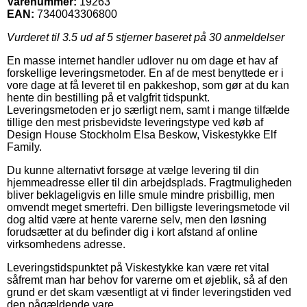
Varenummer:
19263
EAN:
7340043306800
Vurderet til
3.5
ud af 5 stjerner baseret på
30
anmeldelser
En masse internet handler udlover nu om dage et hav af
forskellige leveringsmetoder. En af de mest benyttede er i
vore dage at få leveret til en pakkeshop, som gør at du kan
hente din bestilling på et valgfrit tidspunkt.
Leveringsmetoden er jo særligt nem, samt i mange tilfælde
tillige den mest prisbevidste leveringstype ved køb af
Design House Stockholm Elsa Beskow, Viskestykke Elf
Family.
Du kunne alternativt forsøge at vælge levering til din
hjemmeadresse eller til din arbejdsplads. Fragtmuligheden
bliver beklageligvis en lille smule mindre prisbillig, men
omvendt meget smertefri. Den billigste leveringsmetode vil
dog altid være at hente varerne selv, men den løsning
forudsætter at du befinder dig i kort afstand af online
virksomhedens adresse.
Leveringstidspunktet på Viskestykke kan være ret vital
såfremt man har behov for varerne om et øjeblik, så af den
grund er det skam væsentligt at vi finder leveringstiden ved
den pågældende vare.