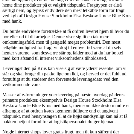
hente dine produkter på et valgfrit tidspunkt. Fragttypen er altså
særligt nem, og typisk endvidere den mest letkøbte form for fragt
ved køb af Design House Stockholm Elsa Beskow Uncle Blue Krus
med hank.
Du burde endvidere foretrække at få ordren leveret hjem til hvor du
bor eller ud til dit arbejde. Denne viser sig tit en tak mere
omkostningsfuld, men til gengæld meget problemfri. Den mest
letkøbte mulighed for fragt vil dog til enhver tid være at du selv
henter varerne, som desværre står og falder med at du har bopæl
med kort afstand til internet virksomhedens tilholdssted.
Leveringstiden på Krus kan vise sig at være yderst essentiel om vi
står og skal bruge din pakke lige om lidt, og herved er det fuldt ud
fornuftigt at du studerer den forventede leveringsdato ved den
vedkommende vare.
Masser af e-forretninger yder levering på næste hverdag på deres
primære produkter, eksempelvis Design House Stockholm Elsa
Beskow Uncle Blue Krus med hank, men som ikke desto mindre er
afhængig af at ordren køres igennem tidligere end et angivent
tidspunkt, med hensynstagen til at de højst sandsynligt kan nå at få
pakken betjent forud for at logistikpersonalet drager hjemad.
Nogle internet shops lover gratis fragt, men tit kun såfremt der