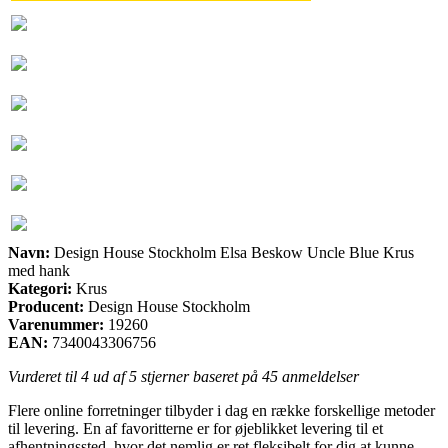
Navn:
Design House Stockholm Elsa Beskow Uncle Blue Krus
med hank
Kategori:
Krus
Producent:
Design House Stockholm
Varenummer:
19260
EAN:
7340043306756
Vurderet til
4
ud af 5 stjerner baseret på
45
anmeldelser
Flere online forretninger tilbyder i dag en række forskellige metoder
til levering. En af favoritterne er for øjeblikket levering til et
afhentningssted, hvor det nemlig er ret fleksibelt for dig at kunne