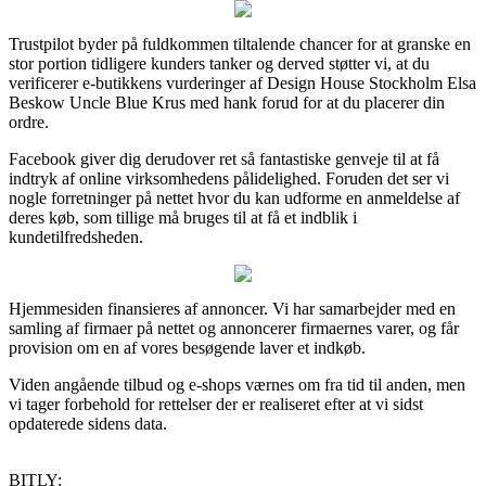
Trustpilot byder på fuldkommen tiltalende chancer for at granske en
stor portion tidligere kunders tanker og derved støtter vi, at du
verificerer e-butikkens vurderinger af Design House Stockholm Elsa
Beskow Uncle Blue Krus med hank forud for at du placerer din
ordre.
Facebook giver dig derudover ret så fantastiske genveje til at få
indtryk af online virksomhedens pålidelighed. Foruden det ser vi
nogle forretninger på nettet hvor du kan udforme en anmeldelse af
deres køb, som tillige må bruges til at få et indblik i
kundetilfredsheden.
Hjemmesiden finansieres af annoncer. Vi har samarbejder med en
samling af firmaer på nettet og annoncerer firmaernes varer, og får
provision om en af vores besøgende laver et indkøb.
Viden angående tilbud og e-shops værnes om fra tid til anden, men
vi tager forbehold for rettelser der er realiseret efter at vi sidst
opdaterede sidens data.
BITLY: