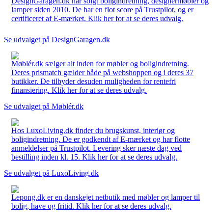
DesignGaragen.dk har solgt boligindretning, designermøbler og
lamper siden 2010. De har en flot score på Trustpilot, og er
certificeret af E-mærket. Klik her for at se deres udvalg.
Se udvalget på DesignGaragen.dk
Møblér.dk sælger alt inden for møbler og boligindretning.
Deres prismatch gælder både på webshoppen og i deres 37
butikker. De tilbyder desuden muligheden for rentefri
finansiering. Klik her for at se deres udvalg.
Se udvalget på Møblér.dk
Hos LuxoLiving.dk finder du brugskunst, interiør og
boligindretning. De er godkendt af E-mærket og har flotte
anmeldelser på Trustpilot. Levering sker næste dag ved
bestilling inden kl. 15. Klik her for at se deres udvalg.
Se udvalget på LuxoLiving.dk
Lepong.dk er en danskejet netbutik med møbler og lamper til
bolig, have og fritid. Klik her for at se deres udvalg.