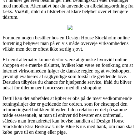
Vi tilråder generelt bestillinger med betalingskort eller betalinger
med mobilen. Alternativt bør du anvende en afbetalingsordning fra
f.eks. ViaBill, ifald du tilstræber at klare beløbet over et længere
tidsrum.
Forinden nogen bestiller hos en Design House Stockholm online
forretning behøver man på en vis måde overveje virksomhedens
vilkår, men det er oftest ikke særlig sjovt.
Et nemt alternativ kunne derfor være at granske hvorvidt online
shoppen er e-mærke tilsluttet, hvilket kan være en forsikring om at
internet virksomheden følger de danske regler, og at webshoppen
jævnligt evalueres af sagkyndige som forstår de gældende love.
Desuden tilbydes du chance for hjælpende service, ifald du bliver
udsat for dilemmaer i processen med din shopping.
Dertil kan det anbefales at køber er obs på de mest vedkommende
retningslinjer der er gældende for ordren, som for eksempel den
returneringsret butikken tilbyder. I den relation er det på samme
måde essesentielt, at man til enhver tid bevarer ens ordremail,
således man fremadrettet kan bevise handlen af Design House
Stockholm Elsa Beskow Uncle Blue Krus med hank, om man skal
købe gave til en dreng eller pige.