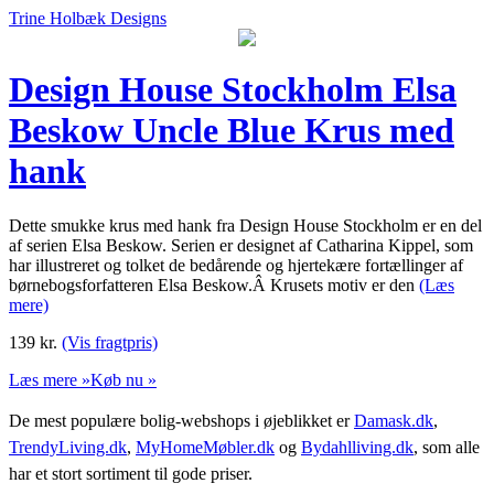
Trine Holbæk Designs
Design House Stockholm Elsa
Beskow Uncle Blue Krus med
hank
Dette smukke krus med hank fra Design House Stockholm er en del
af serien Elsa Beskow. Serien er designet af Catharina Kippel, som
har illustreret og tolket de bedårende og hjertekære fortællinger af
børnebogsforfatteren Elsa Beskow.Â Krusets motiv er den
(Læs
mere)
139
kr.
(Vis fragtpris)
Læs mere »
Køb nu »
De mest populære bolig-webshops i øjeblikket er
Damask.dk
,
TrendyLiving.dk
,
MyHomeMøbler.dk
og
Bydahlliving.dk
, som alle
har et stort sortiment til gode priser.