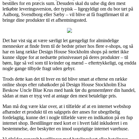
bestilles for en præcis sum. Desuden skal du udse dig den mest
letkøbte leveringsversion, der typisk – ligegyldigt om du bor tæt på
Aalborg, Svendborg eller Sæby – vil blive at få fragtfirmaet til at
bringe dine produkter til et afhentningssted.
Det har vist sig at være særligt let gængeligt for almindelige
mennesker at finde frem til de bedste priser hos flere e-shops, og så
har en lang række Design House Stockholm shops på nettet ikke
kunne slippe for at nedsætte prisniveauet på deres produkter – til
børn, lige så vel som til kvinder og mænd – eftertrykkeligt, og endda
nogle gange tilbyde fragt uden gebyr.
Trods dette kan det til hver en tid blive smart at efterse en række
online shops efter rabatkoder på Design House Stockholm Elsa
Beskow Uncle Blue Krus med hank før du gennemfører din handel,
sådan at man er tryg ved at antage den mest betalelige pris.
Man må dog være klar over, at i tilfælde af at en internet webshop
afhænder et produkt til en salgspris der anses for ubegribelig
fordelagtig, kunne det i nogle tilfælde være en indikation på en fup
internet shop. Bestillinger med kort er i hvert fald inkluderet i en
bestemmelse, der beskytter en imod uoprigtige internet varehuse.