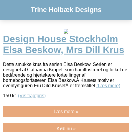
Trine Holbæk Designs
Design House Stockholm
Elsa Beskow, Mrs Dill Krus
Dette smukke krus fra serien Elsa Beskow. Serien er
designet af Catharina Kippel, som har illustreret og tolket de
bedårende og hjertekære fortællinger af
børnebogsforfatteren Elsa Beskow.Â Krusets motiv er
eventyrfiguren Fru Dild.KrusetÂ er fremstillet
(Læs mere)
150
kr.
(Vis fragtpris)
Læs mere »
Køb nu »