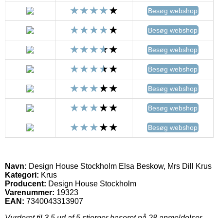
Besøg webshop
Besøg webshop
Besøg webshop
Besøg webshop
Besøg webshop
Besøg webshop
Besøg webshop
Navn:
Design House Stockholm Elsa Beskow, Mrs Dill Krus
Kategori:
Krus
Producent:
Design House Stockholm
Varenummer:
19323
EAN:
7340043313907
Vurderet til
3.5
ud af 5 stjerner baseret på
28
anmeldelser