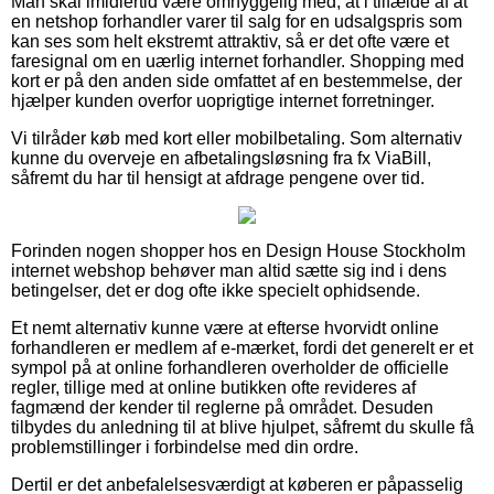
Man skal imidlertid være omhyggelig med, at i tilfælde af at
en netshop forhandler varer til salg for en udsalgspris som
kan ses som helt ekstremt attraktiv, så er det ofte være et
faresignal om en uærlig internet forhandler. Shopping med
kort er på den anden side omfattet af en bestemmelse, der
hjælper kunden overfor uoprigtige internet forretninger.
Vi tilråder køb med kort eller mobilbetaling. Som alternativ
kunne du overveje en afbetalingsløsning fra fx ViaBill,
såfremt du har til hensigt at afdrage pengene over tid.
Forinden nogen shopper hos en Design House Stockholm
internet webshop behøver man altid sætte sig ind i dens
betingelser, det er dog ofte ikke specielt ophidsende.
Et nemt alternativ kunne være at efterse hvorvidt online
forhandleren er medlem af e-mærket, fordi det generelt er et
sympol på at online forhandleren overholder de officielle
regler, tillige med at online butikken ofte revideres af
fagmænd der kender til reglerne på området. Desuden
tilbydes du anledning til at blive hjulpet, såfremt du skulle få
problemstillinger i forbindelse med din ordre.
Dertil er det anbefalelsesværdigt at køberen er påpasselig