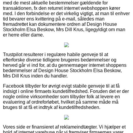
med de mest aktuelle bestemmelser gældende for
transaktionen, fx den returret internet webshoppen kører
med. I den forbindelse er det virkelig vigtigt, at man til enhver
tid bevarer ens kvittering på e-mail, således man
fremadrettet kan dokumentere ordren af Design House
Stockholm Elsa Beskow, Mrs Dill Krus, ligegyldigt om man
er herre eller dame.
Trustpilot resulterer i regulære habile genveje til at
efterforske diverse tidligere brugeres bedømmelser og
herved går vi ind for, at du gennemsøger internet shoppens
bedømmelser af Design House Stockholm Elsa Beskow,
Mrs Dill Krus inden du handler.
Facebook tilbyder for øvrigt evigt stabile genveje til at få
indsigt i online firmaets kundetilfredshed. Foruden det er der
nogle online virksomheder som tilbyder folk at levere en
evaluering af ordreforløbet, hvilket på samme måde må
bruges til at få et indtryk af kundetilfredsheden.
Vores side er finansieret af reklameindtægter. Vi hjælper et
hold af internet varehuse når vi fremviser firmaernes varer,