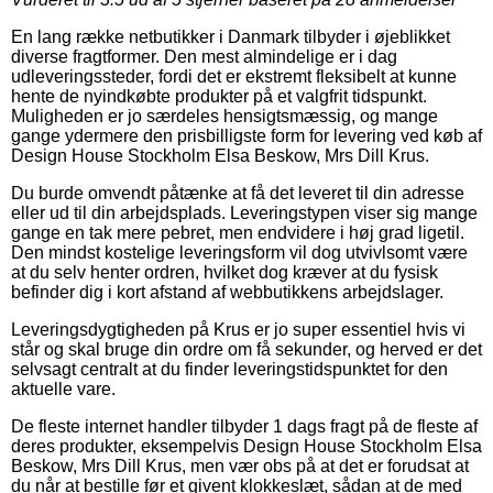
En lang række netbutikker i Danmark tilbyder i øjeblikket
diverse fragtformer. Den mest almindelige er i dag
udleveringssteder, fordi det er ekstremt fleksibelt at kunne
hente de nyindkøbte produkter på et valgfrit tidspunkt.
Muligheden er jo særdeles hensigtsmæssig, og mange
gange ydermere den prisbilligste form for levering ved køb af
Design House Stockholm Elsa Beskow, Mrs Dill Krus.
Du burde omvendt påtænke at få det leveret til din adresse
eller ud til din arbejdsplads. Leveringstypen viser sig mange
gange en tak mere pebret, men endvidere i høj grad ligetil.
Den mindst kostelige leveringsform vil dog utvivlsomt være
at du selv henter ordren, hvilket dog kræver at du fysisk
befinder dig i kort afstand af webbutikkens arbejdslager.
Leveringsdygtigheden på Krus er jo super essentiel hvis vi
står og skal bruge din ordre om få sekunder, og herved er det
selvsagt centralt at du finder leveringstidspunktet for den
aktuelle vare.
De fleste internet handler tilbyder 1 dags fragt på de fleste af
deres produkter, eksempelvis Design House Stockholm Elsa
Beskow, Mrs Dill Krus, men vær obs på at det er forudsat at
du når at bestille før et givent klokkeslæt, sådan at de med