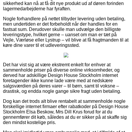
sikkerhed kan nå at få dit nye produkt ud af døren forinden
lagermedarbejderne har fyraften.
Nogle forhandlere på nettet tilbyder levering uden betaling,
men undertiden er det forbeholdt når der handles for en
fastsat sum. Derudover skulle man udvælge den billigste
leveringstype, hvilket gerne – uanset om man er tæt på
Vejle, Værløse eller Lystrup – vil blive at få fragtmanden til at
køre dine varer til et udleveringssted.
Det har vist sig at være ekstremt enkelt for enhver at
sammenholde priser på diverse online virksomheder, og
derved har adskillige Design House Stockholm internet
foretagender ikke kunne lade være med at nedskære
salgsværdien på deres varer – til børn, samt til voksne –
drastisk, og endda nogle gange sikre fragt uden betaling.
Dog kan det trods alt blive rentabelt at sammenholde nogle
forskellige internet firmaer efter rabatkoder på Design House
Stockholm Elsa Beskow, Mrs Dill Krus forud for at du
gennemfører dit køb, således at du er sikker på at skaffe sig
den mindst kostelige pris.