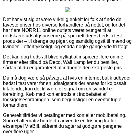
Det har vist sig at være virkelig enkelt for folk at finde de
laveste priser hos diverse forhandlere på nettet, og for det
har flere NORR11 online outlets været tvunget til at
nedskære udsalgspriserne på specielt deres bedst i test
produkter – til drenge og piger, og samtidig også til mænd og
kvinder – eftertrykkeligt, og endda nogle gange yde fri fragt.
Det kan dog trods alt blive nyttigt at inspicere flere online
firmaer efter tilbud på Deco, Wall Lamp før du bestiller,
sådan at du er garanteret at indhente den skarpeste pris.
Du må dog være så påvagt, at hvis en internet butik udbyder
bedst i test varer for en udsalgspris der anses for kolossalt
tiltalende, kan det tit være et signal om en svindel e-
forretning. Køb med kort er trods alt indbefattet af
Indsigelsesordningen, som begunstiger en overfor fup e-
forhandlere.
Generelt tilråder vi betalinger med kort eller mobilbetaling.
Som et alternativ burde du anvende en løsning fra for
eksempel ViaBill, såfremt du agter at godtgøre pengene
over flere uger.