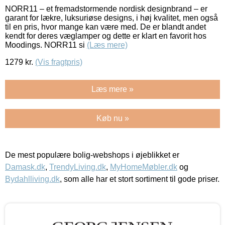
NORR11 – et fremadstormende nordisk designbrand – er
garant for lækre, luksuriøse designs, i høj kvalitet, men også
til en pris, hvor mange kan være med. De er blandt andet
kendt for deres væglamper og dette er klart en favorit hos
Moodings. NORR11 si
(Læs mere)
1279
kr.
(Vis fragtpris)
Læs mere »
Køb nu »
De mest populære bolig-webshops i øjeblikket er
Damask.dk
,
TrendyLiving.dk
,
MyHomeMøbler.dk
og
Bydahlliving.dk
, som alle har et stort sortiment til gode priser.