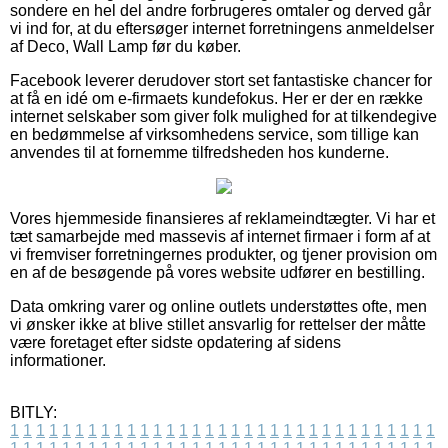
sondere en hel del andre forbrugeres omtaler og derved går
vi ind for, at du eftersøger internet forretningens anmeldelser
af Deco, Wall Lamp før du køber.
Facebook leverer derudover stort set fantastiske chancer for
at få en idé om e-firmaets kundefokus. Her er der en række
internet selskaber som giver folk mulighed for at tilkendegive
en bedømmelse af virksomhedens service, som tillige kan
anvendes til at fornemme tilfredsheden hos kunderne.
Vores hjemmeside finansieres af reklameindtægter. Vi har et
tæt samarbejde med massevis af internet firmaer i form af at
vi fremviser forretningernes produkter, og tjener provision om
en af de besøgende på vores website udfører en bestilling.
Data omkring varer og online outlets understøttes ofte, men
vi ønsker ikke at blive stillet ansvarlig for rettelser der måtte
være foretaget efter sidste opdatering af sidens
informationer.
BITLY:
1
1
1
1
1
1
1
1
1
1
1
1
1
1
1
1
1
1
1
1
1
1
1
1
1
1
1
1
1
1
1
1
1