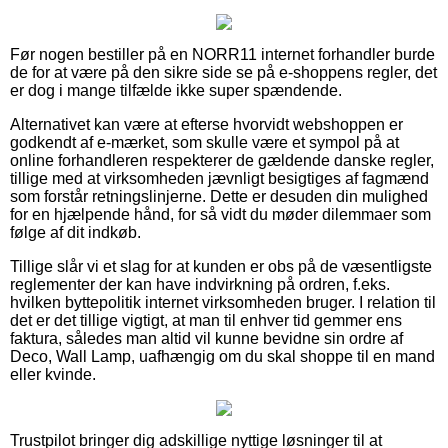
Før nogen bestiller på en NORR11 internet forhandler burde
de for at være på den sikre side se på e-shoppens regler, det
er dog i mange tilfælde ikke super spændende.
Alternativet kan være at efterse hvorvidt webshoppen er
godkendt af e-mærket, som skulle være et sympol på at
online forhandleren respekterer de gældende danske regler,
tillige med at virksomheden jævnligt besigtiges af fagmænd
som forstår retningslinjerne. Dette er desuden din mulighed
for en hjælpende hånd, for så vidt du møder dilemmaer som
følge af dit indkøb.
Tillige slår vi et slag for at kunden er obs på de væsentligste
reglementer der kan have indvirkning på ordren, f.eks.
hvilken byttepolitik internet virksomheden bruger. I relation til
det er det tillige vigtigt, at man til enhver tid gemmer ens
faktura, således man altid vil kunne bevidne sin ordre af
Deco, Wall Lamp, uafhængig om du skal shoppe til en mand
eller kvinde.
Trustpilot bringer dig adskillige nyttige løsninger til at