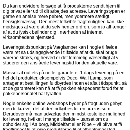
Du kan endvidere forsøge at få produkterne sendt hjem til
dig privat eller ud til dit arbejdes adresse. Leveringstypen er
gerne en anelse mere pebret, men ydermere særligt
hensigtsmæssig. Den mest letkøbte fragtmulighed kan ikke
modsiges at være at du selv henter ordren, som jo afhænger
af at du fysisk befinder dig i nærheden af internet
virksomhedens hjemsted.
Leveringstidspunktet på Væglamper kan i nogle tilfælde
være ret så udslagsgivende i tilfælde af at du skal bruge
varerne straks, og herved er det temmelig væsentligt at vi
studerer den anslåede leveringstid for den aktuelle vare.
Masser af outlets på nettet garanterer 1 dags levering på en
hel del produkter, eksempelvis Deco, Wall Lamp, som
antager at bestillingen fuldbyrdes inden et aftalt tidspunkt, så
at de garanteret kan nå at få pakken ekspederet forud for at
pakkepersonalet har fyraften.
Nogle enkelte online webshops byder på fragt uden gebyr,
men tit kræver det at der indkøbes for en præcis sum.
Derudover må man udvælge den mindst kostelige mulighed
for levering, hvilket i mange tilfælde – uanset om du
opholder sig i Aalborg, Middelfart eller Ribe – vil blive at få
fragtfirmaet til at køre produkterne til et afhentningssted.