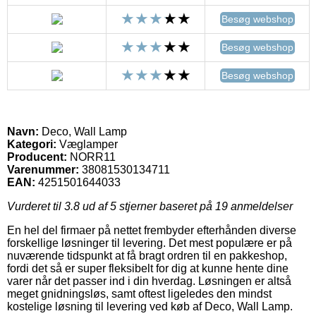
Besøg webshop
Besøg webshop
Besøg webshop
Navn:
Deco, Wall Lamp
Kategori:
Væglamper
Producent:
NORR11
Varenummer:
38081530134711
EAN:
4251501644033
Vurderet til
3.8
ud af 5 stjerner baseret på
19
anmeldelser
En hel del firmaer på nettet frembyder efterhånden diverse
forskellige løsninger til levering. Det mest populære er på
nuværende tidspunkt at få bragt ordren til en pakkeshop,
fordi det så er super fleksibelt for dig at kunne hente dine
varer når det passer ind i din hverdag. Løsningen er altså
meget gnidningsløs, samt oftest ligeledes den mindst
kostelige løsning til levering ved køb af Deco, Wall Lamp.