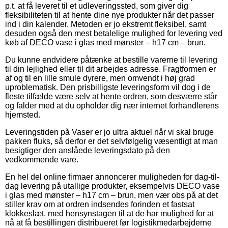
p.t. at få leveret til et udleveringssted, som giver dig
fleksibiliteten til at hente dine nye produkter når det passer
ind i din kalender. Metoden er jo ekstremt fleksibel, samt
desuden også den mest betalelige mulighed for levering ved
køb af DECO vase i glas med mønster – h17 cm – brun.
Du kunne endvidere påtænke at bestille varerne til levering
til din lejlighed eller til dit arbejdes adresse. Fragtformen er
af og til en lille smule dyrere, men omvendt i høj grad
uproblematisk. Den prisbilligste leveringsform vil dog i de
fleste tilfælde være selv at hente ordren, som desværre står
og falder med at du opholder dig nær internet forhandlerens
hjemsted.
Leveringstiden på Vaser er jo ultra aktuel når vi skal bruge
pakken fluks, så derfor er det selvfølgelig væsentligt at man
besigtiger den anslåede leveringsdato på den
vedkommende vare.
En hel del online firmaer annoncerer muligheden for dag-til-
dag levering på utallige produkter, eksempelvis DECO vase
i glas med mønster – h17 cm – brun, men vær obs på at det
stiller krav om at ordren indsendes forinden et fastsat
klokkeslæt, med hensynstagen til at de har mulighed for at
nå at få bestillingen distribueret før logistikmedarbejderne