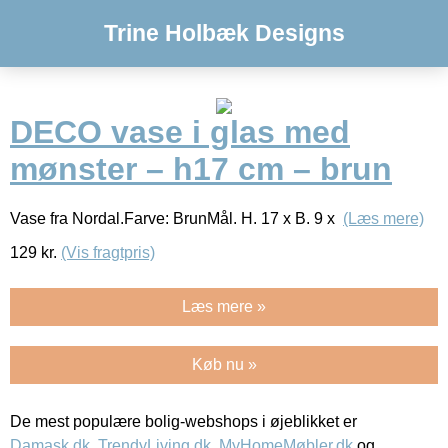
Trine Holbæk Designs
DECO vase i glas med
mønster – h17 cm – brun
Vase fra Nordal.Farve: BrunMål. H. 17 x B. 9 x
(Læs mere)
129
kr.
(Vis fragtpris)
Læs mere »
Køb nu »
De mest populære bolig-webshops i øjeblikket er
Damask.dk
,
TrendyLiving.dk
,
MyHomeMøbler.dk
og