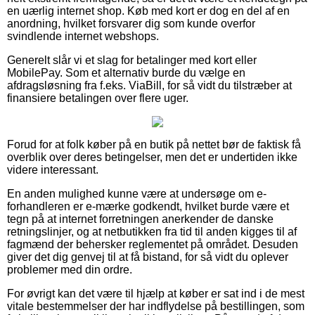
en uærlig internet shop. Køb med kort er dog en del af en
anordning, hvilket forsvarer dig som kunde overfor
svindlende internet webshops.
Generelt slår vi et slag for betalinger med kort eller
MobilePay. Som et alternativ burde du vælge en
afdragsløsning fra f.eks. ViaBill, for så vidt du tilstræber at
finansiere betalingen over flere uger.
Forud for at folk køber på en butik på nettet bør de faktisk få
overblik over deres betingelser, men det er undertiden ikke
videre interessant.
En anden mulighed kunne være at undersøge om e-
forhandleren er e-mærke godkendt, hvilket burde være et
tegn på at internet forretningen anerkender de danske
retningslinjer, og at netbutikken fra tid til anden kigges til af
fagmænd der behersker reglementet på området. Desuden
giver det dig genvej til at få bistand, for så vidt du oplever
problemer med din ordre.
For øvrigt kan det være til hjælp at køber er sat ind i de mest
vitale bestemmelser der har indflydelse på bestillingen, som