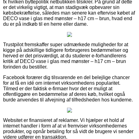
fx hvilken byttepolitik netbutikken tilsikrer. På grund af dette
er det virkelig vigtigt, at man stadigvæk opbevarer sin
købsbekræftelse, således man senere kan eftervise købet af
DECO vase i glas med mønster – h17 cm – brun, hvad end
du er på indkøb til en herre eller dame.
Trustpilot fremskaffer super udmærkede muligheder for at
kigge på adskillige tidligere forbrugeres bedømmelser og
herved er det prisværdigt, at du studerer e-forhandlerens
kritik af DECO vase i glas med mønster – h17 cm – brun
forinden du bestiller.
Facebook forærer dig tilsvarende en del belejlige chancer
for at få en idé om internet virksomhedens popularitet.
Tilmed er der faktisk e-firmaer hvor det er muligt at
offentliggøre en bedømmelse af deres køb, hvilket også
burde anvendes til afvejning af tilfredsheden hos kunderne.
Websitet er finansieret af reklamer. Vi hjælper et hold af
internet handler i form af at vi fremviser virksomhedernes
produkter, og opnår betaling for så vidt de brugere vi sender
videre udfører en transaktion.