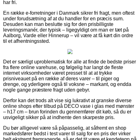
har fri.
En række e-forretninger i Danmark sikrer fri fragt, men oftest
under forudsætning af at du handler for en præcis sum.
Desuden kan man beslutte sig for den prisbilligste
leveringsmanér, der typisk – ligegyldigt om man er tæt på
Aalborg, Varde eller Hinnerup – vil være at få kørt din ordre
til et afhentningssted.
Det er særligt uproblematisk for alle at finde de bedste priser
fra flere online varehuse, og følgelig har langt de fleste
internet virksomheder været presset til at at trykke
prisniveauet på en række af deres varer – til piger og
drenge, og yderligere også til voksne – markant, og endda
nogle gange præstere fragt uden gebyr.
Derfor kan det trods alt vise sig lukrativt at granske diverse
online shops efter tilbud på DECO vase i glas med mønster
– h17 cm – brun forinden du gennemfører dit køb, så du er
usvigeligt sikker på at indhente den skarpeste pris.
Du bør alligevel være så påpasselig, at såfremt en shop
markedsfører bedst i test varer til salg for en pris der virker
helt ekstremt fremragende, så er det tit være et kendetegn på