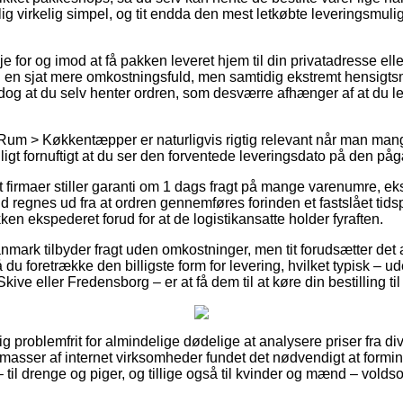
g virkelig simpel, og tit endda den mest letkøbte leveringsmul
 for og imod at få pakken leveret hjem til din privatadresse eller
en en sjat mere omkostningsfuld, men samtidig ekstremt hensig
r dog at du selv henter ordren, som desværre afhænger af at du l
Rum > Køkkentæpper er naturligvis rigtig relevant når man mangl
ligt fornuftigt at du ser den forventede leveringsdato på den p
firmaer stiller garanti om 1 dags fragt på mange varenumre, ek
d regnes ud fra at ordren gennemføres forinden et fastslået tids
ken ekspederet forud for at de logistikansatte holder fyraften.
nmark tilbyder fragt uden omkostninger, men tit forudsætter det 
u foretrække den billigste form for levering, hvilket typisk – u
kive eller Fredensborg – er at få dem til at køre din bestilling ti
ig problemfrit for almindelige dødelige at analysere priser fra div
masser af internet virksomheder fundet det nødvendigt at form
 til drenge og piger, og tillige også til kvinder og mænd – vold