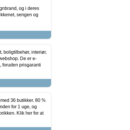
nbrand, og i deres
køkkenet, sengen og
boligtilbehør, interiør,
 webshop. De er e-
 foruden prisgaranti
ed 36 butikker. 80 %
nden for 1 uge, og
ikken. Klik her for at