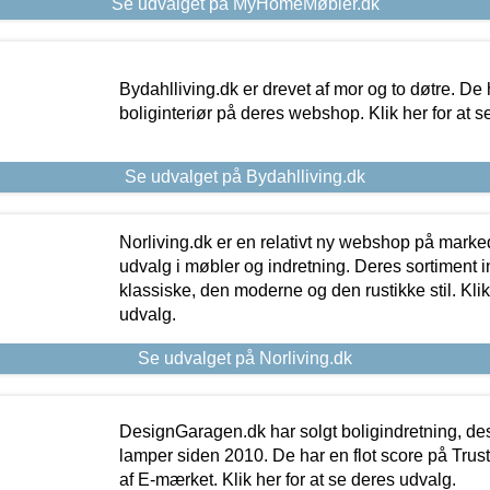
Se udvalget på MyHomeMøbler.dk
Bydahlliving.dk er drevet af mor og to døtre. De h
boliginteriør på deres webshop. Klik her for at s
Se udvalget på Bydahlliving.dk
Norliving.dk er en relativt ny webshop på markede
udvalg i møbler og indretning. Deres sortiment
klassiske, den moderne og den rustikke stil. Klik
udvalg.
Se udvalget på Norliving.dk
DesignGaragen.dk har solgt boligindretning, d
lamper siden 2010. De har en flot score på Trustpi
af E-mærket. Klik her for at se deres udvalg.