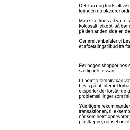
Det kan dog trods alt vis
forinden du placerer ordr
Man skal trods alt være så
kolossalt letkøbt, så bø
på den anden side en del
Generelt anbefaler vi bes
et afbetalingstilbud fra 
Før nogen shopper hos en
særlig interessant.
Et nemt alternativ kan v
bevis på at internet for
eksperter der forstår de 
problemstillinger som føl
Yderligere rekommanderer
transaktionen, til eksem
når som helst opbevarer e
plasttæppe, uanset om du 