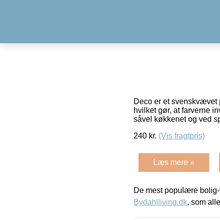
Deco er et svenskvævet 
hvilket gør, at farverne
såvel køkkenet og ved s
240
kr.
(Vis fragtpris)
Læs mere »
De mest populære bolig-
Bydahlliving.dk
, som alle