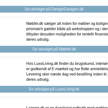
Se udvalget på DesignGaragen.dk
Møblér.dk sælger alt inden for møbler og boligi
prismatch gælder både på webshoppen og i dere
tilbyder desuden muligheden for rentefri finansier
deres udvalg.
Se udvalget på Møblér.dk
Hos LuxoLiving.dk finder du brugskunst, interiør
er godkendt af E-mærket og har flotte anmeldelse
Levering sker næste dag ved bestilling inden kl. 1
deres udvalg.
Se udvalget på LuxoLiving.dk
Lepong.dk er en danskejet netbutik med møbler o