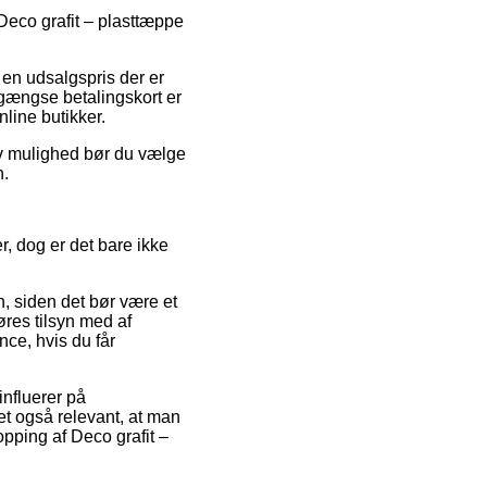
 Deco grafit – plasttæppe
r en udsalgspris der er
 gængse betalingskort er
line butikker.
tiv mulighed bør du vælge
n.
, dog er det bare ikke
, siden det bør være et
øres tilsyn med af
nce, hvis du får
influerer på
et også relevant, at man
opping af Deco grafit –