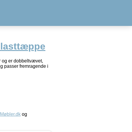
plasttæppe
 og er dobbeltvævet,
og passer fremragende i
øbler.dk
og