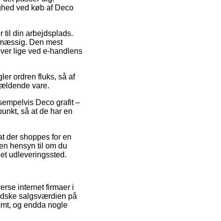
ighed ved køb af Deco
 til din arbejdsplads.
tsmæssig. Den mest
ever lige ved e-handlens
er ordren fluks, så af
ågældende vare.
sempelvis Deco grafit –
punkt, så at de har en
at der shoppes for en
den hensyn til om du
l et udleveringssted.
erse internet firmaer i
indske salgsværdien på
somt, og endda nogle