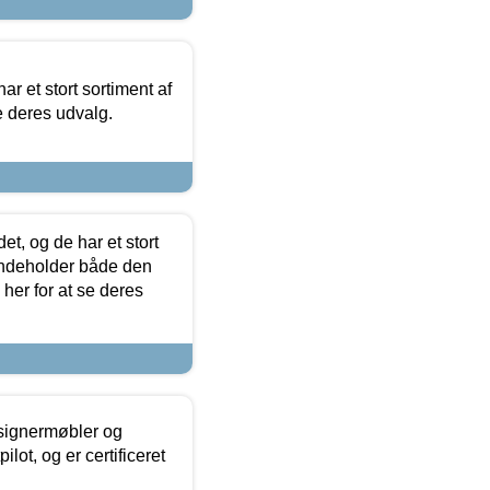
ar et stort sortiment af
e deres udvalg.
t, og de har et stort
 indeholder både den
 her for at se deres
esignermøbler og
lot, og er certificeret