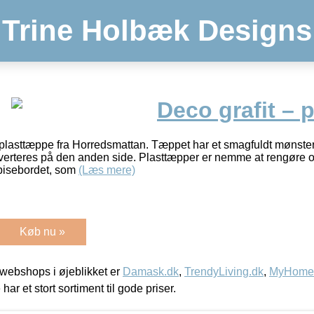
Trine Holbæk Designs
Deco grafit – 
plasttæppe fra Horredsmattan. Tæppet har et smagfuldt mønster
 inverteres på den anden side. Plasttæpper er nemme at rengøre 
pisebordet, som
(Læs mere)
Køb nu »
webshops i øjeblikket er
Damask.dk
,
TrendyLiving.dk
,
MyHomeM
 har et stort sortiment til gode priser.