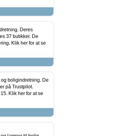
ndretning. Deres
s 37 butikker. De
ing. Klik her for at se
 og boligindretning. De
r på Trustpilot.
5. Klik her for at se
g lamper til bolig,