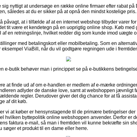
e sig nyttigt at undersøge en række online firmaer efter rabat på
en, således at du er sikker på at opnå den mindst kostelige pris.
 påvagt, at i tilfælde af at en internet webshop tilbyder varer fo
r det tit være et kendetegn på en uoprigtig online shop. Køb med
 af en retningslinje, hvilket redder dig som kunde imod uægte on
tillinger med betalingskort eller mobilbetaling. Som en alterna
for eksempel ViaBill, når du vil godtgøre regningen ude i fremtide
 e-butik behøver man i princippet se på e-butikkens betingelser
ære at finde ud af om e-handlen er medlem af e-mærke ordningen
handleren adlyder de danske love, samt at webshoppen jævnligt f
gældende regler. Derudover giver det dig chance for at få assista
ge af dit køb.
 vi at køber er hensynstagende til de primære betingelser der 
pel hvilken byttepolitik online webshoppen anvender. Derfor er d
ns faktura e-mail, så man i fremtiden vil kunne bekræfte sin sh
søger et produkt til en dame eller herre.