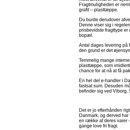
Fragtmuligheden er nemli
grafit – plasttæppe.
Du burde derudover afveje
Denne viser sig i regel
prisbevidste fragttype e
bopæl.
Antal dages levering på 
den grund er det øjensyn
Temmelig mange internet 
plasttæppe, som imidlerti
chance for at nå at få pak
En hel del e-handler i Da
fastsat sum. Desuden må d
befinder sig ved Viborg, S
Det er jo efterhånden rigt
Danmark, og derved har 
en række af deres varer –
gange love fri fragt.