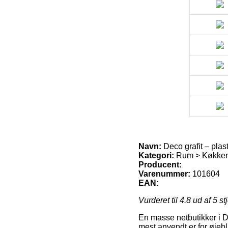
Navn:
Deco grafit – pla
Kategori:
Rum > Køkke
Producent:
Varenummer:
101604
EAN:
Vurderet til
4.8
ud af 5 st
En masse netbutikker i D
mest anvendt er for øjebl