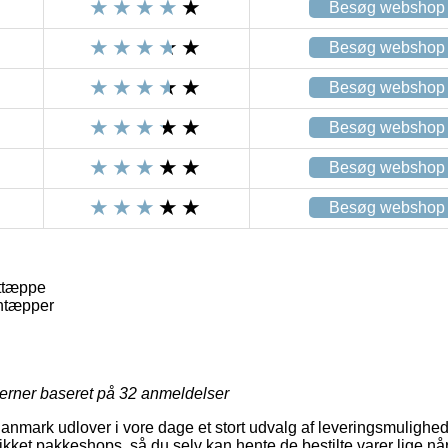
Besøg webshop
Besøg webshop
Besøg webshop
Besøg webshop
Besøg webshop
Besøg webshop
sttæppe
ntæpper
jerner baseret på
32
anmeldelser
anmark udlover i vore dage et stort udvalg af leveringsmulighed
ikket pakkeshops, så du selv kan hente de bestilte varer lige når