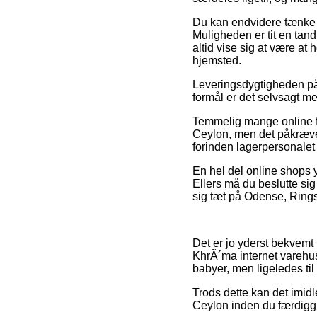
Du kan endvidere tænke ove
Muligheden er tit en tand
altid vise sig at være at 
hjemsted.
Leveringsdygtigheden på 
formål er det selvsagt m
Temmelig mange online fo
Ceylon, men det påkræver 
forinden lagerpersonalet
En hel del online shops y
Ellers må du beslutte sig 
sig tæt på Odense, Ringste
Det er jo yderst bekvemt f
KhrÃ´ma internet varehus
babyer, men ligeledes ti
Trods dette kan det imidle
Ceylon inden du færdiggør