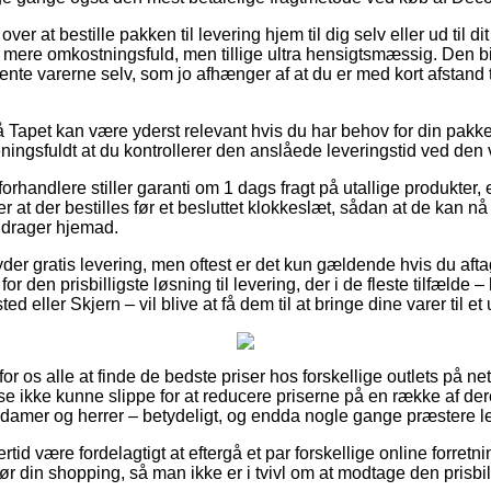
r at bestille pakken til levering hjem til dig selv eller ud til d
 mere omkostningsfuld, men tillige ultra hensigtsmæssig. Den bil
hente varerne selv, som jo afhænger af at du er med kort afstand t
Tapet kan være yderst relevant hvis du har behov for din pakke
eningsfuldt at du kontrollerer den anslåede leveringstid ved d
rhandlere stiller garanti om 1 dags fragt på utallige produkter
at der bestilles før et besluttet klokkeslæt, sådan at de kan nå a
 drager hjemad.
der gratis levering, men oftest er det kun gældende hvis du aftag
for den prisbilligste løsning til levering, der i de fleste tilfæld
d eller Skjern – vil blive at få dem til at bringe dine varer til e
or os alle at finde de bedste priser hos forskellige outlets på ne
e ikke kunne slippe for at reducere priserne på en række af dere
l damer og herrer – betydeligt, og endda nogle gange præstere 
rtid være fordelagtigt at eftergå et par forskellige online forretn
 din shopping, så man ikke er i tvivl om at modtage den prisbill