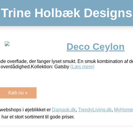
Trine Holbæk Designs
Deco Ceylon
nde overflade, der fanger lyset smukt. En smuk kombination af de
e overdådighed.Kollektion: Gatsby
(Læs mere)
Køb nu »
webshops i øjeblikket er
Damask.dk
,
TrendyLiving.dk
,
MyHomeM
 har et stort sortiment til gode priser.