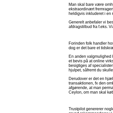
Man skal bare være omhygge
ekstraordinært fremragen
heldigvis inkluderet i en
Generelt anbefaler vi bes
afdragstilbud fra f.eks. V
Forinden folk handler ho
dog er det bare et tidskr
En anden valgmulighed k
et bevis på at online vir
besigtiges af specialiste
hjulpet, såfremt du skul
Derudover er det en hjæl
transaktionen, fx den om
afgørende, at man perman
Ceylon, om man skal købe
Trustpilot genererer nog