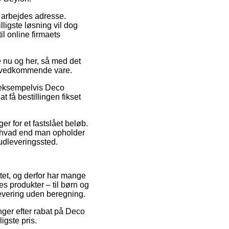
it arbejdes adresse.
ligste løsning vil dog
il online firmaets
 nu og her, så med det
en vedkommende vare.
, eksempelvis Deco
t få bestillingen fikset
er for et fastslået beløb.
e – hvad end man opholder
t udleveringssted.
ttet, og derfor har mange
s produkter – til børn og
levering uden beregning.
inger efter rabat på Deco
igste pris.