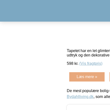
Tapetet har en let glimte
udtryk og den dekorativ
598
kr.
(Vis fragtpris)
Læs mere »
De mest populære bolig-
Bydahlliving.dk
, som alle