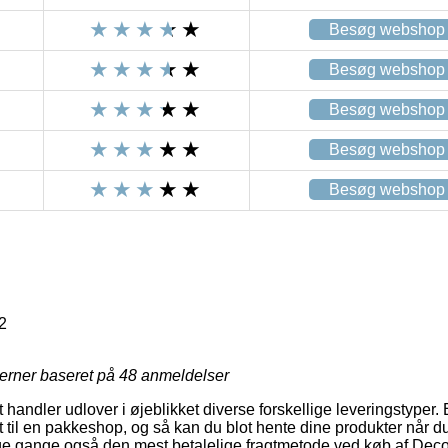
Besøg webshop
Besøg webshop
Besøg webshop
Besøg webshop
Besøg webshop
2
jerner baseret på
48
anmeldelser
handler udlover i øjeblikket diverse forskellige leveringstyper.
 til en pakkeshop, og så kan du blot hente dine produkter når du
nge gange også den mest betalelige fragtmetode ved køb af Dec