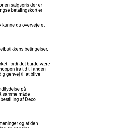
or en salgspris der er
ngse betalingskort er
iv kunne du overveje et
etbutikkens betingelser,
t, fordi det burde være
hoppen fra tid til anden
g genvej til at blive
ndflydelse på
t på samme måde
bestilling af Deco
 meninger og af den