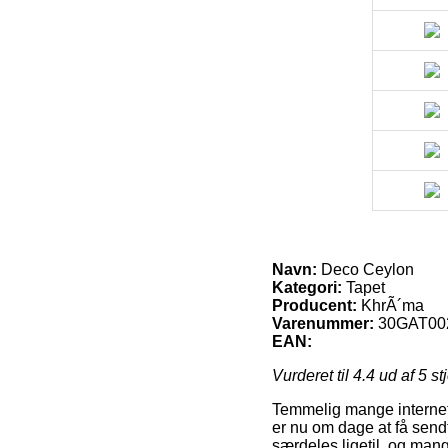
Navn:
Deco Ceylon
Kategori:
Tapet
Producent:
KhrÃ´ma
Varenummer:
30GAT00
EAN:
Vurderet til
4.4
ud af 5 st
Temmelig mange internet 
er nu om dage at få sendt
særdeles ligetil, og ma