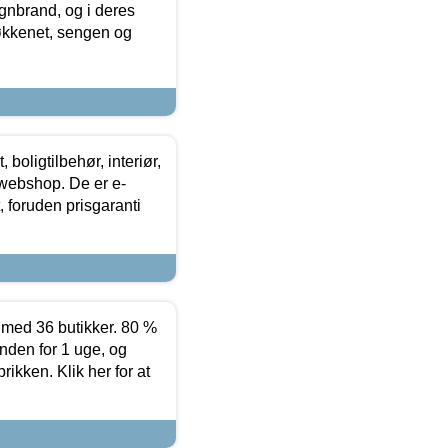
nbrand, og i deres
køkkenet, sengen og
boligtilbehør, interiør,
 webshop. De er e-
 foruden prisgaranti
ed 36 butikker. 80 %
nden for 1 uge, og
ikken. Klik her for at