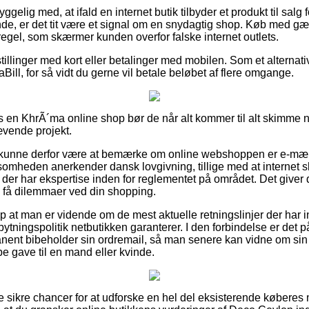
lig med, at ifald en internet butik tilbyder et produkt til salg f
de, er det tit være et signal om en snydagtig shop. Køb med gæ
 regel, som skærmer kunden overfor falske internet outlets.
tillinger med kort eller betalinger med mobilen. Som et alternat
iaBill, for så vidt du gerne vil betale beløbet af flere omgange.
s en KhrÃ´ma online shop bør de når alt kommer til alt skimme n
ævende projekt.
unne derfor være at bemærke om online webshoppen er e-mærke
ksomheden anerkender dansk lovgivning, tillige med at internet s
r der har ekspertise inden for reglementet på området. Det giver di
le få dilemmaer ved din shopping.
p at man er vidende om de mest aktuelle retningslinjer der har i
bytningspolitik netbutikken garanterer. I den forbindelse er de
ent bibeholder sin ordremail, så man senere kan vidne om sin 
 gave til en mand eller kvinde.
le sikre chancer for at udforske en hel del eksisterende køberes