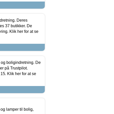
ndretning. Deres
s 37 butikker. De
ing. Klik her for at se
 og boligindretning. De
r på Trustpilot.
5. Klik her for at se
g lamper til bolig,