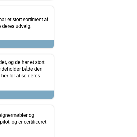
ar et stort sortiment af
e deres udvalg.
t, og de har et stort
 indeholder både den
 her for at se deres
esignermøbler og
lot, og er certificeret