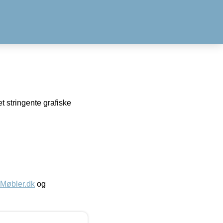
t stringente grafiske
øbler.dk
og