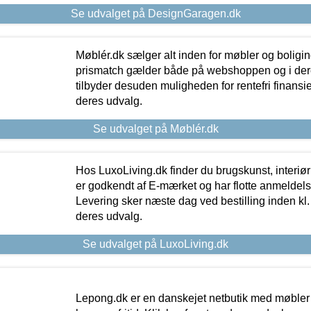
Se udvalget på DesignGaragen.dk
Møblér.dk sælger alt inden for møbler og boligi
prismatch gælder både på webshoppen og i dere
tilbyder desuden muligheden for rentefri finansier
deres udvalg.
Se udvalget på Møblér.dk
Hos LuxoLiving.dk finder du brugskunst, interiør
er godkendt af E-mærket og har flotte anmeldelse
Levering sker næste dag ved bestilling inden kl. 1
deres udvalg.
Se udvalget på LuxoLiving.dk
Lepong.dk er en danskejet netbutik med møbler o