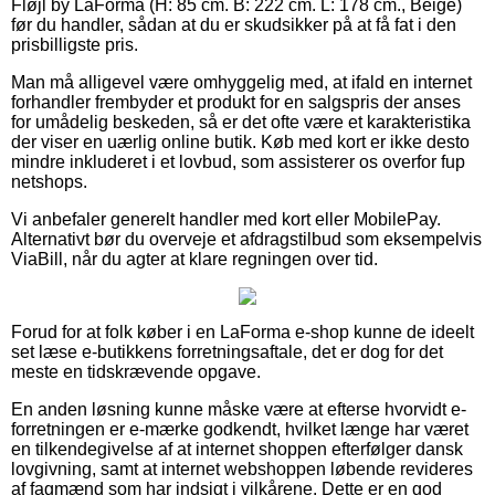
Fløjl by LaForma (H: 85 cm. B: 222 cm. L: 178 cm., Beige)
før du handler, sådan at du er skudsikker på at få fat i den
prisbilligste pris.
Man må alligevel være omhyggelig med, at ifald en internet
forhandler frembyder et produkt for en salgspris der anses
for umådelig beskeden, så er det ofte være et karakteristika
der viser en uærlig online butik. Køb med kort er ikke desto
mindre inkluderet i et lovbud, som assisterer os overfor fup
netshops.
Vi anbefaler generelt handler med kort eller MobilePay.
Alternativt bør du overveje et afdragstilbud som eksempelvis
ViaBill, når du agter at klare regningen over tid.
Forud for at folk køber i en LaForma e-shop kunne de ideelt
set læse e-butikkens forretningsaftale, det er dog for det
meste en tidskrævende opgave.
En anden løsning kunne måske være at efterse hvorvidt e-
forretningen er e-mærke godkendt, hvilket længe har været
en tilkendegivelse af at internet shoppen efterfølger dansk
lovgivning, samt at internet webshoppen løbende revideres
af fagmænd som har indsigt i vilkårene. Dette er en god