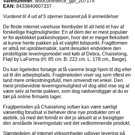
Varenummer:
woocommerce_gpf_207174
EAN:
8433840607337
Vurderet til
4
ud af 5 stjerner baseret på
9
anmeldelser
De fleste internet varehuse frembyder til alt held et hav af
forskellige fragtmuligheder. En af dem der er mest populær
er for øjeblikket pakkeshoppen, hvor det er meget fleksibelt
at kunne hente pakken på et valgfrit tidspunkt. Fragtformen
er altså ret uproblematisk, samt desuden endvidere den
prisbilligste leveringsmodel ved køb af Debra, Chaiselong,
Fløjl by LaForma (H: 85 cm. B: 222 cm. L: 178 cm., Beige).
Du kan ligeledes forsøge at få varerne bragt hjem til dig eller
ud til din arbejdsplads. Fragtmetoden viser sig som oftest en
tand mere omkostningsfuld, men omvendt ret enkel. Den
mest prisbevidste leveringsmulighed vil dog altid vise sig at
være selv at hente pakken, som dog nødvendiggør at du er
tæt på online firmaets lager.
Fragtperioden på Chaiselong sofaer kan være særligt
væsentlig forudsat vi behøver dine nye produkter om et
øjeblik, så med det formål er det jo aktuelt at vi besigtiger
den anslåede leveringsdato ved det vedkommende produkt.
Størstedelen af internet virksomheder udlover levering på