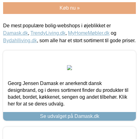
Køb nu »
De mest populære bolig-webshops i øjeblikket er
Damask.dk
,
TrendyLiving.dk
,
MyHomeMøbler.dk
og
Bydahlliving.dk
, som alle har et stort sortiment til gode priser.
Georg Jensen Damask er anerkendt dansk
designbrand, og i deres sortiment finder du produkter til
badet, bordet, køkkenet, sengen og andet tilbehør. Klik
her for at se deres udvalg.
Se udvalget på Damask.dk