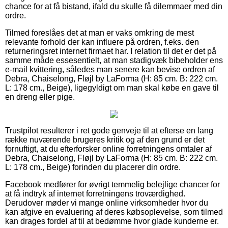
chance for at få bistand, ifald du skulle få dilemmaer med din
ordre.
Tilmed foreslåes det at man er vaks omkring de mest
relevante forhold der kan influere på ordren, f.eks. den
returneringsret internet firmaet har. I relation til det er det på
samme måde essesentielt, at man stadigvæk bibeholder ens
e-mail kvittering, således man senere kan bevise ordren af
Debra, Chaiselong, Fløjl by LaForma (H: 85 cm. B: 222 cm.
L: 178 cm., Beige), ligegyldigt om man skal købe en gave til
en dreng eller pige.
Trustpilot resulterer i ret gode genveje til at efterse en lang
række nuværende brugeres kritik og af den grund er det
fornuftigt, at du efterforsker online forretningens omtaler af
Debra, Chaiselong, Fløjl by LaForma (H: 85 cm. B: 222 cm.
L: 178 cm., Beige) forinden du placerer din ordre.
Facebook medfører for øvrigt temmelig belejlige chancer for
at få indtryk af internet forretningens troværdighed.
Derudover møder vi mange online virksomheder hvor du
kan afgive en evaluering af deres købsoplevelse, som tilmed
kan drages fordel af til at bedømme hvor glade kunderne er.