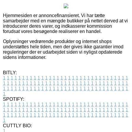
Hjemmesiden er annoncefinansieret. Vi har tætte
samarbejder med en mængde butikker på nettet derved at vi
introducerer deres varer, og indkasserer kommission
forudsat vores besøgende realiserer en handel.
Oplysninger vedrørende produkter og internet shops
understøttes hele tiden, men der gives ikke garantier imod
reguleringer der er udarbejdet siden vi nyligst opdaterede
sidens informationer.
BITLY:
1
1
1
1
1
1
1
1
1
1
1
1
1
1
1
1
1
1
1
1
1
1
1
1
1
1
1
1
1
1
1
1
1
1
1
1
1
1
1
1
1
1
1
1
1
1
1
1
1
1
1
1
1
1
1
1
1
1
1
1
1
1
1
1
1
1
1
1
1
1
1
1
1
1
1
1
1
1
1
1
1
1
1
1
1
1
1
1
1
1
1
1
1
1
1
1
1
1
1
1
SPOTIFY:
1
1
1
1
1
1
1
1
1
1
1
1
1
1
1
1
1
1
1
1
1
1
1
1
1
1
1
1
1
1
1
1
1
1
1
1
1
1
1
1
1
1
1
1
1
1
1
1
1
1
1
1
1
1
1
1
1
1
1
1
1
1
1
1
1
1
1
1
1
1
1
1
1
1
1
1
1
1
1
1
1
1
1
1
1
1
1
1
1
1
1
1
1
1
1
1
1
1
1
1
CUTTLY BIO:
1