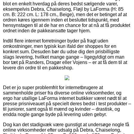
blot en enkelt hverdag på deres bedst sælgende varer,
eksempelvis Debra, Chaiselong, Fløjl by LaForma (H: 85
cm. B: 222 cm. L: 178 cm., Beige), men det er betinget af at
ordren køres igennem inden et besluttet tidspunkt, med
hensynstagen til at de har en chance for at nå at få produktet
ordnet inden de pakkeansatte tager hjem.
Indtil flere internet forretninger byder på fragt uden
omkostninger, men typisk kun ifald der shoppes for en
konkret sum. Desuden bør du udse dig den prisbilligste
slags levering, hvilket mange gange – ligegyldigt om man
bor tæt på Randers, Dragør eller Vojens – er at få dem til at
levere din ordre til en pakkeshop.
Det er jo super problemfrit for internetbrugere at
sammenholde priser fra diverse online virksomheder, og
ergo har utallige LaForma internet butikker været nødt til at
presse prisniveauet på specielt deres bedst i test produkter –
til juniorer, samt også til mænd og kvinder – drastisk, og
endda nogle gange byde på levering uden gebyr.
Dog kan det stadigvæk være gunstigt at undersøge nogle få
online virksomheder efter udsalg på Debra, Chaiselong,