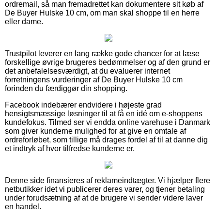
ordremail, så man fremadrettet kan dokumentere sit køb af
De Buyer Hulske 10 cm, om man skal shoppe til en herre
eller dame.
Trustpilot leverer en lang række gode chancer for at læse
forskellige øvrige brugeres bedømmelser og af den grund er
det anbefalelsesværdigt, at du evaluerer internet
forretningens vurderinger af De Buyer Hulske 10 cm
forinden du færdiggør din shopping.
Facebook indebærer endvidere i højeste grad
hensigtsmæssige løsninger til at få en idé om e-shoppens
kundefokus. Tilmed ser vi endda online varehuse i Danmark
som giver kunderne mulighed for at give en omtale af
ordreforløbet, som tillige må drages fordel af til at danne dig
et indtryk af hvor tilfredse kunderne er.
Denne side finansieres af reklameindtægter. Vi hjælper flere
netbutikker idet vi publicerer deres varer, og tjener betaling
under forudsætning af at de brugere vi sender videre laver
en handel.