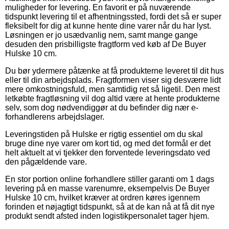
muligheder for levering. En favorit er på nuværende
tidspunkt levering til et afhentningssted, fordi det så er super
fleksibelt for dig at kunne hente dine varer når du har lyst.
Løsningen er jo usædvanlig nem, samt mange gange
desuden den prisbilligste fragtform ved køb af De Buyer
Hulske 10 cm.
Du bør ydermere påtænke at få produkterne leveret til dit hus
eller til din arbejdsplads. Fragtformen viser sig desværre lidt
mere omkostningsfuld, men samtidig ret så ligetil. Den mest
letkøbte fragtløsning vil dog altid være at hente produkterne
selv, som dog nødvendiggør at du befinder dig nær e-
forhandlerens arbejdslager.
Leveringstiden på Hulske er rigtig essentiel om du skal
bruge dine nye varer om kort tid, og med det formål er det
helt aktuelt at vi tjekker den forventede leveringsdato ved
den pågældende vare.
En stor portion online forhandlere stiller garanti om 1 dags
levering på en masse varenumre, eksempelvis De Buyer
Hulske 10 cm, hvilket kræver at ordren køres igennem
forinden et nøjagtigt tidspunkt, så at de kan nå at få dit nye
produkt sendt afsted inden logistikpersonalet tager hjem.