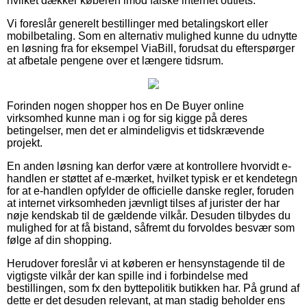
hvilket dækker køberen imod falske internet outlets.
Vi foreslår generelt bestillinger med betalingskort eller
mobilbetaling. Som en alternativ mulighed kunne du udnytte
en løsning fra for eksempel ViaBill, forudsat du efterspørger
at afbetale pengene over et længere tidsrum.
Forinden nogen shopper hos en De Buyer online
virksomhed kunne man i og for sig kigge på deres
betingelser, men det er almindeligvis et tidskrævende
projekt.
En anden løsning kan derfor være at kontrollere hvorvidt e-
handlen er støttet af e-mærket, hvilket typisk er et kendetegn
for at e-handlen opfylder de officielle danske regler, foruden
at internet virksomheden jævnligt tilses af jurister der har
nøje kendskab til de gældende vilkår. Desuden tilbydes du
mulighed for at få bistand, såfremt du forvoldes besvær som
følge af din shopping.
Herudover foreslår vi at køberen er hensynstagende til de
vigtigste vilkår der kan spille ind i forbindelse med
bestillingen, som fx den byttepolitik butikken har. På grund af
dette er det desuden relevant, at man stadig beholder ens