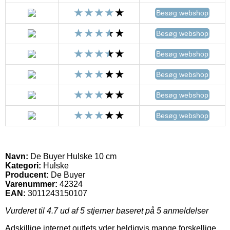
Besøg webshop
Besøg webshop
Besøg webshop
Besøg webshop
Besøg webshop
Besøg webshop
Navn:
De Buyer Hulske 10 cm
Kategori:
Hulske
Producent:
De Buyer
Varenummer:
42324
EAN:
3011243150107
Vurderet til
4.7
ud af 5 stjerner baseret på
5
anmeldelser
Adskillige internet outlets yder heldigvis mange forskellige