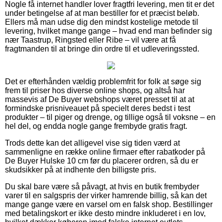
Nogle få internet handler lover fragtfri levering, men tit er det
under betingelse af at man bestiller for et præcist beløb.
Ellers må man udse dig den mindst kostelige metode til
levering, hvilket mange gange – hvad end man befinder sig
nær Taastrup, Ringsted eller Ribe – vil være at få
fragtmanden til at bringe din ordre til et udleveringssted.
Det er efterhånden vældig problemfrit for folk at søge sig
frem til priser hos diverse online shops, og altså har
massevis af De Buyer webshops været presset til at at
formindske prisniveauet på specielt deres bedst i test
produkter – til piger og drenge, og tillige også til voksne – en
hel del, og endda nogle gange frembyde gratis fragt.
Trods dette kan det alligevel vise sig tiden værd at
sammenligne en række online firmaer efter rabatkoder på
De Buyer Hulske 10 cm før du placerer ordren, så du er
skudsikker på at indhente den billigste pris.
Du skal bare være så påvagt, at hvis en butik frembyder
varer til en salgspris der virker hamrende billig, så kan det
mange gange være en varsel om en falsk shop. Bestillinger
med betalingskort er ikke desto mindre inkluderet i en lov,