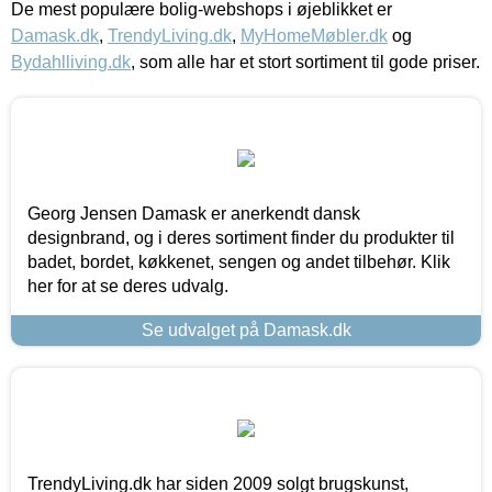
De mest populære bolig-webshops i øjeblikket er
Damask.dk
,
TrendyLiving.dk
,
MyHomeMøbler.dk
og
Bydahlliving.dk
, som alle har et stort sortiment til gode priser.
Georg Jensen Damask er anerkendt dansk
designbrand, og i deres sortiment finder du produkter til
badet, bordet, køkkenet, sengen og andet tilbehør. Klik
her for at se deres udvalg.
Se udvalget på Damask.dk
TrendyLiving.dk har siden 2009 solgt brugskunst,