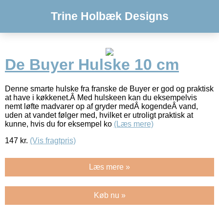
Trine Holbæk Designs
De Buyer Hulske 10 cm
Denne smarte hulske fra franske de Buyer er god og praktisk
at have i køkkenet.Â Med hulskeen kan du eksempelvis
nemt løfte madvarer op af gryder medÂ kogendeÂ vand,
uden at vandet følger med, hvilket er utroligt praktisk at
kunne, hvis du for eksempel ko
(Læs mere)
147
kr.
(Vis fragtpris)
Læs mere »
Køb nu »