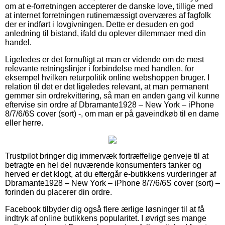
om at e-forretningen accepterer de danske love, tillige med
at internet forretningen rutinemæssigt overværes af fagfolk
der er indført i lovgivningen. Dette er desuden en god
anledning til bistand, ifald du oplever dilemmaer med din
handel.
Ligeledes er det fornuftigt at man er vidende om de mest
relevante retningslinjer i forbindelse med handlen, for
eksempel hvilken returpolitik online webshoppen bruger. I
relation til det er det ligeledes relevant, at man permanent
gemmer sin ordrekvittering, så man en anden gang vil kunne
eftervise sin ordre af Dbramante1928 – New York – iPhone
8/7/6/6S cover (sort) -, om man er på gaveindkøb til en dame
eller herre.
Trustpilot bringer dig immervæk fortræffelige genveje til at
betragte en hel del nuværende konsumenters tanker og
herved er det klogt, at du eftergår e-butikkens vurderinger af
Dbramante1928 – New York – iPhone 8/7/6/6S cover (sort) –
forinden du placerer din ordre.
Facebook tilbyder dig også flere ærlige løsninger til at få
indtryk af online butikkens popularitet. I øvrigt ses mange