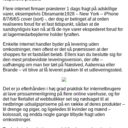
Flere internet firmaer præsterer 1 dags fragt på adskillige
varer, eksempelvis Dbramante1928 – New York – iPhone
8/7/6/6S cover (sort) -, der dog er betinget af at orden
realiseres forud for et fast tidspunkt, sådan at de
sandsynligvis kan nå at få de nye varer ekspederet forud for
at lagermedarbejderne holder fyraften.
Enkelte internet handler byder på levering uden
omkostninger, men oftest er det så præmissen at der
shoppes for et fastslået beløb. Ellers kan du beslutte sig for
den mest prisbevidste leveringsversion, der ofte –
uafhængig om man bor tæt på Næstved, Aabenraa eller
Brande – vil blive at få leveret pakken til et udleveringssted.
Det er jo efterhånden i høj grad praktisk for internetbrugere
at lave prissammenligning på flere online varehuse, og for
det har flertallet af webbutikker set sig nødsaget til at
nedbringe udsalgspriserne på en række af deres produkter –
til drenge og piger, og ligeledes til kvinder og mænd –
kolossalt, og endda nogle gange tilbyde fragt uden
omkostninger.