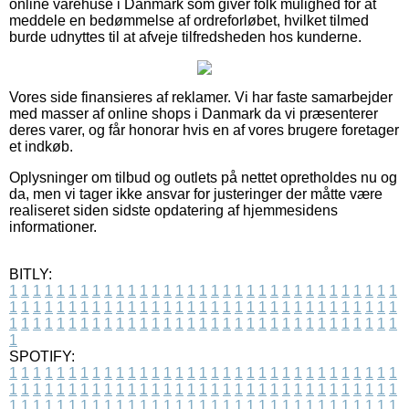
online varehuse i Danmark som giver folk mulighed for at
meddele en bedømmelse af ordreforløbet, hvilket tilmed
burde udnyttes til at afveje tilfredsheden hos kunderne.
Vores side finansieres af reklamer. Vi har faste samarbejder
med masser af online shops i Danmark da vi præsenterer
deres varer, og får honorar hvis en af vores brugere foretager
et indkøb.
Oplysninger om tilbud og outlets på nettet opretholdes nu og
da, men vi tager ikke ansvar for justeringer der måtte være
realiseret siden sidste opdatering af hjemmesidens
informationer.
BITLY:
1
1
1
1
1
1
1
1
1
1
1
1
1
1
1
1
1
1
1
1
1
1
1
1
1
1
1
1
1
1
1
1
1
1
1
1
1
1
1
1
1
1
1
1
1
1
1
1
1
1
1
1
1
1
1
1
1
1
1
1
1
1
1
1
1
1
1
1
1
1
1
1
1
1
1
1
1
1
1
1
1
1
1
1
1
1
1
1
1
1
1
1
1
1
1
1
1
1
1
1
SPOTIFY:
1
1
1
1
1
1
1
1
1
1
1
1
1
1
1
1
1
1
1
1
1
1
1
1
1
1
1
1
1
1
1
1
1
1
1
1
1
1
1
1
1
1
1
1
1
1
1
1
1
1
1
1
1
1
1
1
1
1
1
1
1
1
1
1
1
1
1
1
1
1
1
1
1
1
1
1
1
1
1
1
1
1
1
1
1
1
1
1
1
1
1
1
1
1
1
1
1
1
1