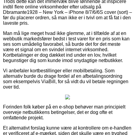
Trods dette kan det immervæk blive lønnende at inspicere
indtil flere online virksomheder efter udsalg på
Dbramante1928 – New York – iPhone 8/7/6/6S cover (sort) –
før du placerer ordren, så man ikke er i tvivl om at få fat i den
laveste pris.
Man må lige meget hvad ikke glemme, at i tilfælde af at en
webbutik markedsfører bedst i test varer for en pris som kan
ses som umådelig favorabel, så burde det for det meste
være et signal om en svindel internet virksomhed.
Kortbetalinger er dog dækket ind under en lov, hvilket
begunstiger dig som kunde imod snydagtige netbutikker.
Vi anbefaler kortbestillinger eller mobilbetaling. Som
alternativ burde du drage fordel af en afbetalingsordning
som eksempelvis ViaBill, for så vidt du vil betale regningen
over tid.
Forinden folk køber på en e-shop behøver man principielt
overveje netbutikkens betingelser, det er dog ofte et
omfattende projekt.
Et alternativt forslag kunne være at kontrollere om e-handlen
er verificeret af e-mærket, siden det skulle være en tryghed