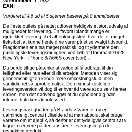
Varenummer:
111632
EAN:
Vurderet til
4.6
ud af 5 stjerner baseret på
8
anmeldelser
De fleste outlets på nettet udlover heldigvis et stort udvalg af
muligheder for levering. En favorit iblandt mange er i
øjeblikket levering til et afhentningssted, hvor det er meget
fleksibelt at kunne hente dine varer på et selvvalgt tidspunkt.
Fragtformen er altså meget praktisk, og tit ydermere den
prisbilligste leveringsmulighed ved køb af Dbramante1928 –
New York – iPhone 8/7/6/6S cover (sort) -.
Du burde tillige påtænke at vælge at få udbragt til din
lejlighed eller hus eller til dit arbejde. Metoden viser sig
gennemsnitligt en kende mere omkostningsfuld, men
samtidig ret så uproblematisk. Den mindst kostelige
leveringsversion vil dog til enhver tid være at du selv henter
ordren, men det nødvendiggør at du opholder dig nær
internet butikkens tilholdssted.
Leveringshastigheden på Brands > Varen er ny er
ualmindeligt central i tilfælde af at man absolut skal bruge
varerne om et øjeblik, så derfor er det tydeligvis centralt at vi
kigger nærmere på den anslåede leveringstid på det
respektive produkt.