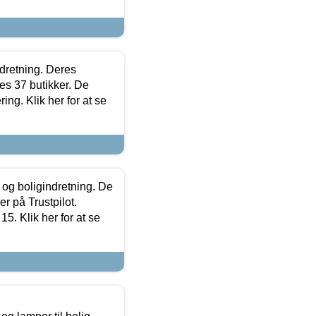
ndretning. Deres
s 37 butikker. De
ing. Klik her for at se
 og boligindretning. De
r på Trustpilot.
5. Klik her for at se