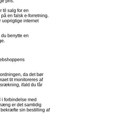
ge pris.
 til salg for en
 på en falsk e-forretning.
 uoprigtige internet
e du benytte en
ge.
 webshoppens
rdningen, da det bør
maet tit monitoreres af
rækning, ifald du får
d i forbindelse med
nhæng er det samtidig
bekræfte sin bestilling af