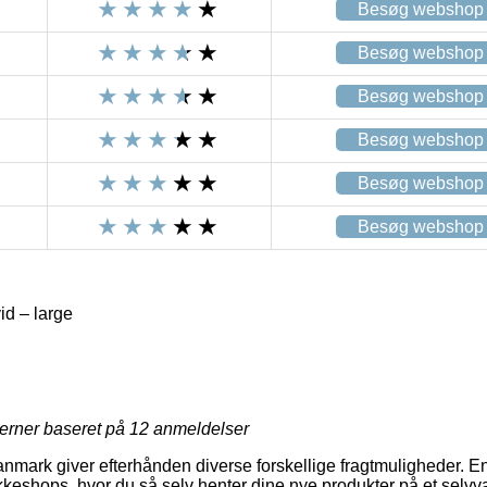
Besøg webshop
Besøg webshop
Besøg webshop
Besøg webshop
Besøg webshop
Besøg webshop
id – large
jerner baseret på
12
anmeldelser
nmark giver efterhånden diverse forskellige fragtmuligheder. En
eshops, hvor du så selv henter dine nye produkter på et selvva