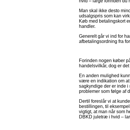
hvid – large forinden du h
Man skal ikke desto mindre
udsalgspris som kan virke
Køb med betalingskort er 
handler.
Generelt går vi ind for 
afbetalingsordning fra fo
Forinden nogen køber på
handelsvilkår, dog er det
En anden mulighed kunn
være en indikation om at 
sagkyndige der er inde i
problemer som følge af d
Dertil foreslår vi at kun
bestillingen, til eksemp
vigtigt, at man når som he
DBKD juletræ i hvid – lar