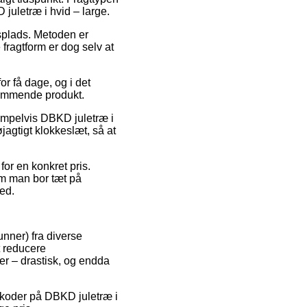
juletræ i hvid – large.
jdsplads. Metoden er
 fragtform er dog selv at
or få dage, og i det
kommende produkt.
ksempelvis DBKD juletræ i
jagtigt klokkeslæt, så at
or en konkret pris.
om man bor tæt på
ted.
unner) fra diverse
t reducere
er – drastisk, og endda
atkoder på DBKD juletræ i