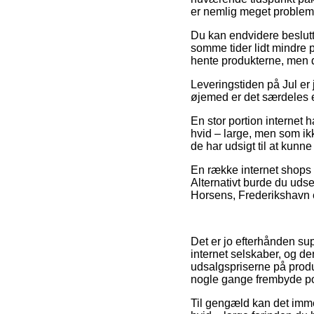
er nemlig meget problemfr
Du kan endvidere beslutte 
somme tider lidt mindre p
hente produkterne, men d
Leveringstiden på Jul er 
øjemed er det særdeles e
En stor portion internet 
hvid – large, men som ikk
de har udsigt til at kunne
En række internet shops 
Alternativt burde du uds
Horsens, Frederikshavn el
Det er jo efterhånden sup
internet selskaber, og de
udsalgspriserne på produk
nogle gange frembyde port
Til gengæld kan det imme