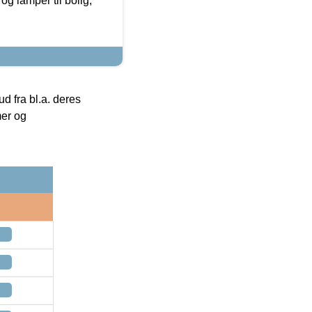
g lamper til bolig,
 fra bl.a. deres
mer og