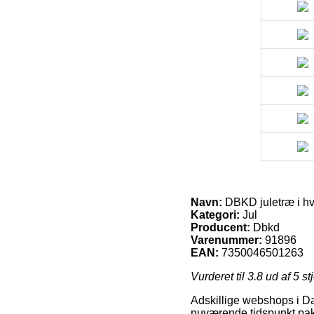
Navn:
DBKD juletræ i hv
Kategori:
Jul
Producent:
Dbkd
Varenummer:
91896
EAN:
7350046501263
Vurderet til
3.8
ud af 5 st
Adskillige webshops i Da
nuværende tidspunkt pakk