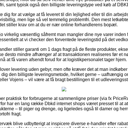
i, samt typisk også den billigste leveringstype ved køb af DBKD 
dig for at vælge at få leveret til din lejlighed eller til din arbe
risbillig, men lige så vel temmelig problemfri. Den mest letkøbte
et stiller krav om at du er nær online forhandlerens bopæl.
jo virkelig væsentlig såfremt man mangler dine nye varer inden f
ssentielt at vi checker den forventede leveringstid på det ved
handler stiller garanti om 1 dags fragt på de fleste produkter, e
e desto mindre afhænger af at transaktionen realiseres før et nø
 nå at få varen afsendt forud for at logistikpersonalet tager hjem.
lover levering uden gebyr, men ofte kræver det at man indkøber f
e dig den billigste leveringsmetode, hvilket gerne – uafhængig 
ler Vojens – vil være at få bragt bestillingen til et udleveringss
er praktisk for forbrugerne at sammenligne priser (via fx PriceR
rfor har en lang række Dbkd internet shops været presset til at a
terne – til piger og drenge, og ligeledes også til damer og herr
ofri fragt.
rvæk blive udbytterigt at inspicere diverse e-handler efter rab