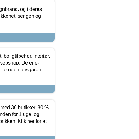
nbrand, og i deres
køkkenet, sengen og
boligtilbehør, interiør,
 webshop. De er e-
 foruden prisgaranti
ed 36 butikker. 80 %
nden for 1 uge, og
ikken. Klik her for at