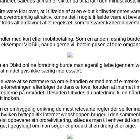
andler, således at man er sikker på at få fat i den mindst kosteli
 være klar over, at i tilfælde af at en e-butik tilbyder deres varer
 overordentlig attraktiv, kunne det i nogle tilfælde være et bevis
trods alt omfavnet af et regelsæt, som forsvarer køberen overfor
handler med kort eller mobilbetaling. Som en anden løsning burd
r eksempel ViaBill, når du gerne vil betale prisen af flere omgan
 en Dbkd online forretning burde man egentlig løbe igennem
 almindeligvis ikke særlig interessant.
e være at se nærmere på om e-handlen er medlem af e-mærke o
e-forretningen efterfølger de danske love, foruden at internet fir
 reglerne på området. Desuden tilbydes du anledning til en hånds
it indkøb.
den er omhyggelig omkring de mest relevante regler der spiller in
el hvilken byttepolitik internet webshoppen bruger. I den samme
lst opbevarer sin ordrekvittering, således man til enhver tid kan 
ge, ligegyldigt om man søger et produkt til en dreng eller pige.