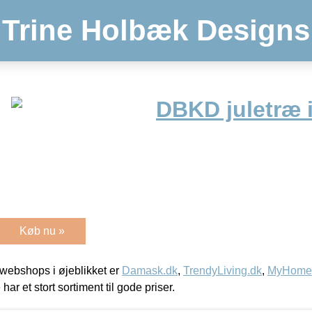
Trine Holbæk Designs
DBKD juletræ i
Køb nu »
webshops i øjeblikket er
Damask.dk
,
TrendyLiving.dk
,
MyHomeM
 har et stort sortiment til gode priser.