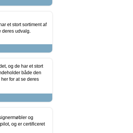
ar et stort sortiment af
e deres udvalg.
t, og de har et stort
 indeholder både den
 her for at se deres
esignermøbler og
lot, og er certificeret