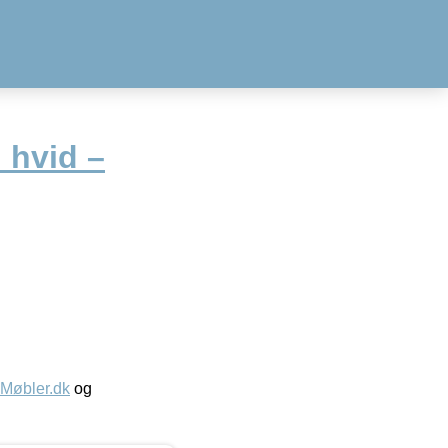
 hvid –
øbler.dk
og