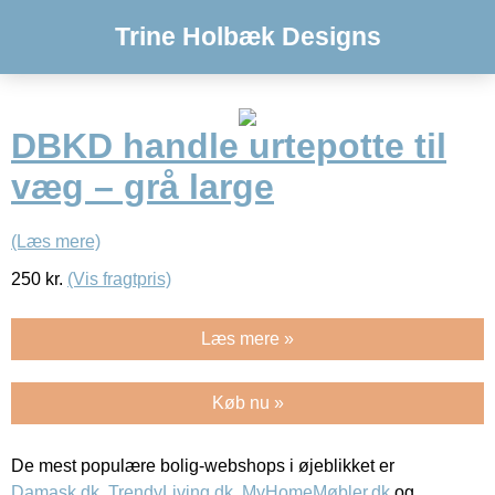
Trine Holbæk Designs
DBKD handle urtepotte til
væg – grå large
(Læs mere)
250
kr.
(Vis fragtpris)
Læs mere »
Køb nu »
De mest populære bolig-webshops i øjeblikket er
Damask.dk
,
TrendyLiving.dk
,
MyHomeMøbler.dk
og