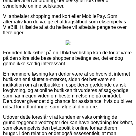
omfattet af en anordning, der beskytter folk overfor
svindlende online selskaber.
Vi anbefaler shopping med kort eller MobilePay. Som
alternativ kan du vælge et afdragstilbud som eksempelvis
ViaBill, i tilfælde af at du hellere vil afbetale pengene over
flere uger.
Forinden folk køber på en Dbkd webshop kan de for at være
på den sikre side bese shoppens betingelser, det er dog
gerne ikke særlig interessant.
En nemmere løsning kan derfor være at se hvorvidt internet
butikken er tilsluttet e-mærket, siden det bør være en
indikation om at netbutikken respekterer gældende dansk
lovgivning, og at online butikken tit vurderes af sagkyndige
som har megen viden om bestemmelserne på området.
Derudover giver det dig chance for assistance, hvis du bliver
udsat for udfordringer som følge af din ordre.
Udover dette foreslår vi at kunden er vaks omkring de
grundlæggende vedtægter der kan have betydning for købet,
som eksempelvis den byttepolitik online forhandleren
bruger. I den relation er det også essesentielt, at man