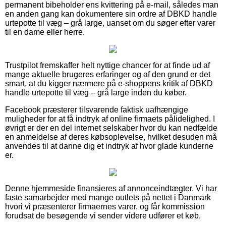
permanent bibeholder ens kvittering på e-mail, således man
en anden gang kan dokumentere sin ordre af DBKD handle
urtepotte til væg – grå large, uanset om du søger efter varer
til en dame eller herre.
Trustpilot fremskaffer helt nyttige chancer for at finde ud af
mange aktuelle brugeres erfaringer og af den grund er det
smart, at du kigger nærmere på e-shoppens kritik af DBKD
handle urtepotte til væg – grå large inden du køber.
Facebook præsterer tilsvarende faktisk uafhængige
muligheder for at få indtryk af online firmaets pålidelighed. I
øvrigt er der en del internet selskaber hvor du kan nedfælde
en anmeldelse af deres købsoplevelse, hvilket desuden må
anvendes til at danne dig et indtryk af hvor glade kunderne
er.
Denne hjemmeside finansieres af annonceindtægter. Vi har
faste samarbejder med mange outlets på nettet i Danmark
hvori vi præsenterer firmaernes varer, og får kommission
forudsat de besøgende vi sender videre udfører et køb.