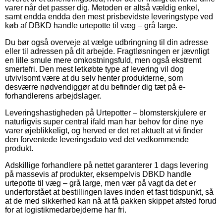
varer når det passer dig. Metoden er altså vældig enkel,
samt endda endda den mest prisbevidste leveringstype ved
køb af DBKD handle urtepotte til væg – grå large.
Du bør også overveje at vælge udbringning til din adresse
eller til adressen på dit arbejde. Fragtløsningen er jævnligt
en lille smule mere omkostningsfuld, men også ekstremt
smertefri. Den mest letkøbte type af levering vil dog
utvivlsomt være at du selv henter produkterne, som
desværre nødvendiggør at du befinder dig tæt på e-
forhandlerens arbejdslager.
Leveringshastigheden på Urtepotter – blomsterskjulere er
naturligvis super central ifald man har behov for dine nye
varer øjeblikkeligt, og herved er det ret aktuelt at vi finder
den forventede leveringsdato ved det vedkommende
produkt.
Adskillige forhandlere på nettet garanterer 1 dags levering
på massevis af produkter, eksempelvis DBKD handle
urtepotte til væg – grå large, men vær på vagt da det er
underforstået at bestillingen laves inden et fast tidspunkt, så
at de med sikkerhed kan nå at få pakken skippet afsted forud
for at logistikmedarbejderne har fri.