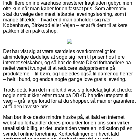
Indtil flere online varehuse præsterer fragt uden gebyr, men
ofte kun når man køber for en fastsat pris. Som alternativ
skal du vælge den mest letkøbte leveringsløsning, som i
mange tilfælde – hvad end man opholder sig nær
København, Birkerød eller Vejen – er at få dem til at køre
pakken til en pakkeshop.
Det har vist sig at være særdeles overkommeligt for
almindelige dødelige at søge sig frem til priser hos flere
internet selskaber, og så har de fleste Dbkd forhandlere på
nettet været tvunget til at reducere salgspriserne på
produkterne – til børn, og ligeledes også til damer og herrer
– helt i bund, og endda nogle gange love gratis levering.
Trods dette kan det imidlertid vise sig fordelagtigt at checke
nogle netbutikker efter rabat på DBKD handle urtepotte til
væg – grå large forud for at du shopper, så man er garanteret
at få den laveste pris.
Man bør ikke desto mindre huske på, at ifald en internet
webshop forhandler deres produkter for en pris som virker
urealistisk billig, er det undertiden være en indikation på en
svindel online forretning. Kortbetalinger er i hvert fald