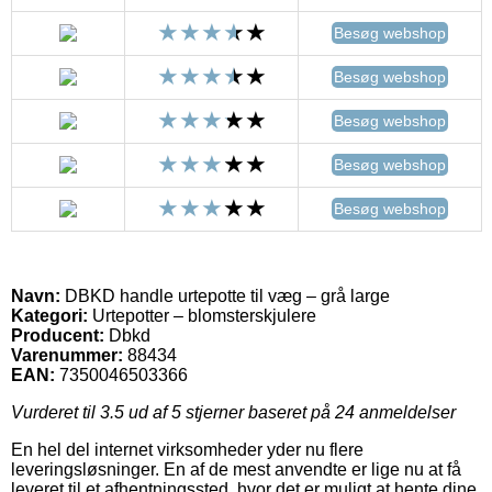
Besøg webshop
Besøg webshop
Besøg webshop
Besøg webshop
Besøg webshop
Navn:
DBKD handle urtepotte til væg – grå large
Kategori:
Urtepotter – blomsterskjulere
Producent:
Dbkd
Varenummer:
88434
EAN:
7350046503366
Vurderet til
3.5
ud af 5 stjerner baseret på
24
anmeldelser
En hel del internet virksomheder yder nu flere
leveringsløsninger. En af de mest anvendte er lige nu at få
leveret til et afhentningssted, hvor det er muligt at hente dine