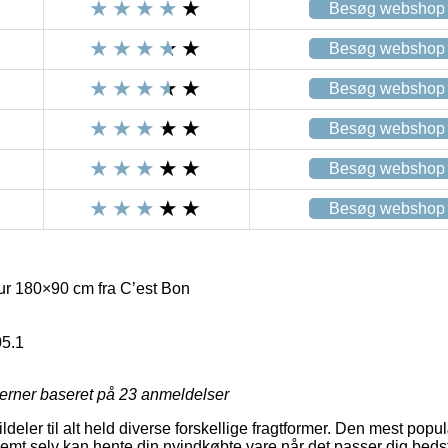
Besøg webshop
Besøg webshop
Besøg webshop
Besøg webshop
Besøg webshop
Besøg webshop
tur 180×90 cm fra C’est Bon
5.1
jerner baseret på
23
anmeldelser
ildeler til alt held diverse forskellige fragtformer. Den mest popu
nemt selv kan hente din nyindkøbte vare når det passer dig beds