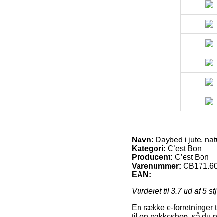
Navn:
Daybed i jute, na
Kategori:
C’est Bon
Producent:
C’est Bon
Varenummer:
CB171.60
EAN:
Vurderet til
3.7
ud af 5 st
En række e-forretninger t
til en pakkeshop, så du 