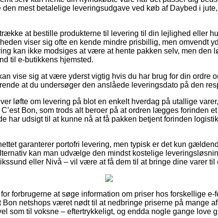
e den mest betalelige leveringsudgave ved køb af Daybed i jute
kke at bestille produkterne til levering til din lejlighed eller hu
heden viser sig ofte en kende mindre prisbillig, men omvendt yd
vering kan ikke modsiges at være at hente pakken selv, men den l
nd til e-butikkens hjemsted.
an vise sig at være yderst vigtig hvis du har brug for din ordre 
fgørende at du undersøger den anslåede leveringsdato på den res
ver løfte om levering på blot en enkelt hverdag på utallige var
 C’est Bon, som trods alt beroer på at ordren lægges forinden et
e har udsigt til at kunne nå at få pakken betjent forinden logis
nettet garanterer portofri levering, men typisk er det kun gældend
alternativ kan man udvælge den mindst kostelige leveringsløsnin
kssund eller Nivå – vil være at få dem til at bringe dine varer ti
lt for forbrugerne at søge information om priser hos forskellige e
t Bon netshops været nødt til at nedbringe priserne på mange af 
vel som til voksne – eftertrykkeligt, og endda nogle gange love gr