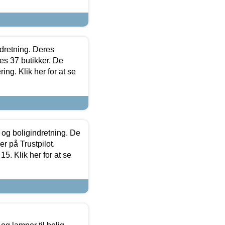
ndretning. Deres
s 37 butikker. De
ing. Klik her for at se
 og boligindretning. De
r på Trustpilot.
5. Klik her for at se