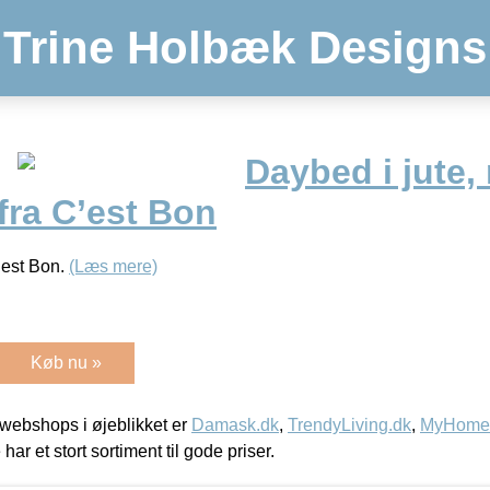
Trine Holbæk Designs
Daybed i jute,
fra C’est Bon
’est Bon.
(Læs mere)
Køb nu »
webshops i øjeblikket er
Damask.dk
,
TrendyLiving.dk
,
MyHomeM
 har et stort sortiment til gode priser.