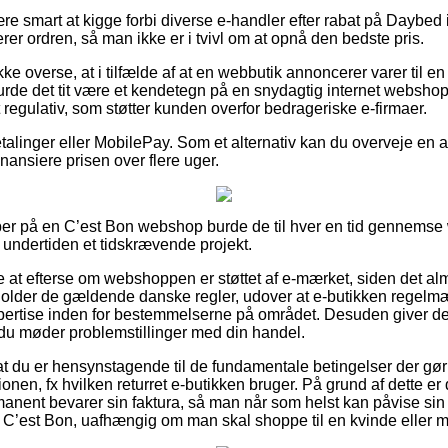
re smart at kigge forbi diverse e-handler efter rabat på Daybed 
erer ordren, så man ikke er i tvivl om at opnå den bedste pris.
e overse, at i tilfælde af at en webbutik annoncerer varer til e
 burde det tit være et kendetegn på en snydagtig internet websho
et regulativ, som støtter kunden overfor bedrageriske e-firmaer.
betalinger eller MobilePay. Som et alternativ kan du overveje en 
finansiere prisen over flere uger.
per på en C’est Bon webshop burde de til hver en tid gennem
 undertiden et tidskrævende projekt.
 at efterse om webshoppen er støttet af e-mærket, siden det almi
older de gældende danske regler, udover at e-butikken regelm
ertise inden for bestemmelserne på området. Desuden giver det
 du møder problemstillinger med din handel.
r at du er hensynstagende til de fundamentale betingelser der gø
onen, fx hvilken returret e-butikken bruger. På grund af dette er 
manent bevarer sin faktura, så man når som helst kan påvise si
a C’est Bon, uafhængig om man skal shoppe til en kvinde eller 