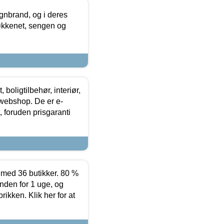
nbrand, og i deres
køkkenet, sengen og
boligtilbehør, interiør,
 webshop. De er e-
 foruden prisgaranti
ed 36 butikker. 80 %
nden for 1 uge, og
ikken. Klik her for at