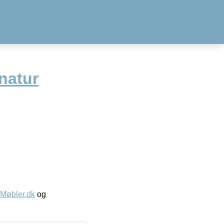
 natur
øbler.dk
og