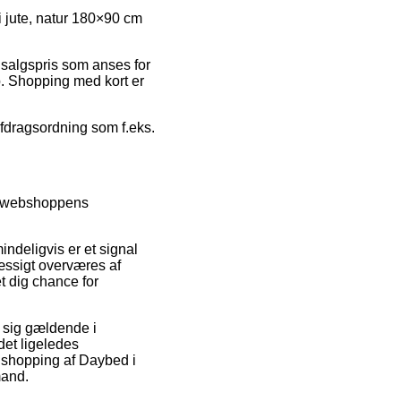
i jute, natur 180×90 cm
n salgspris som anses for
p. Shopping med kort er
afdragsordning som f.eks.
se webshoppens
ndeligvis er et signal
æssigt overværes af
 dig chance for
r sig gældende i
det ligeledes
n shopping af Daybed i
mand.