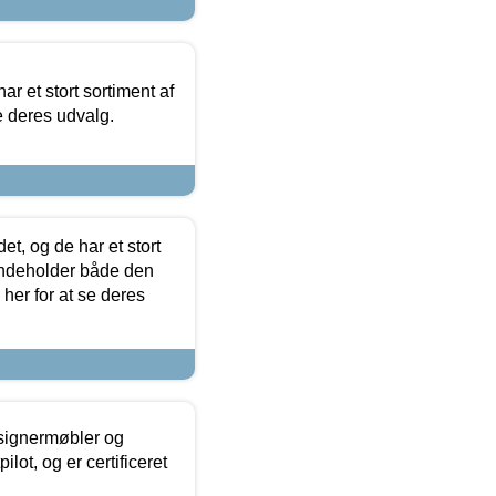
ar et stort sortiment af
e deres udvalg.
t, og de har et stort
 indeholder både den
 her for at se deres
esignermøbler og
lot, og er certificeret