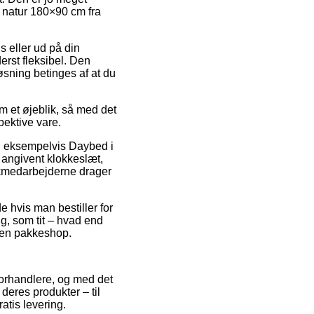
, natur 180×90 cm fra
s eller ud på din
erst fleksibel. Den
øsning betinges af at du
om et øjeblik, så med det
pektive vare.
er, eksempelvis Daybed i
 angivent klokkeslæt,
tikmedarbejderne drager
e hvis man bestiller for
g, som tit – hvad end
l en pakkeshop.
-forhandlere, og med det
deres produkter – til
atis levering.