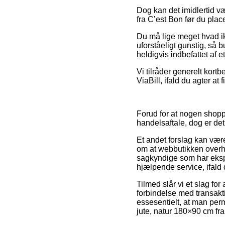
Dog kan det imidlertid væ
fra C’est Bon før du plac
Du må lige meget hvad ikk
uforståeligt gunstig, så
heldigvis indbefattet af 
Vi tilråder generelt kort
ViaBill, ifald du agter at 
Forud for at nogen shop
handelsaftale, dog er det
Et andet forslag kan være
om at webbutikken overh
sagkyndige som har eksp
hjælpende service, ifald
Tilmed slår vi et slag fo
forbindelse med transakti
essesentielt, at man per
jute, natur 180×90 cm fr