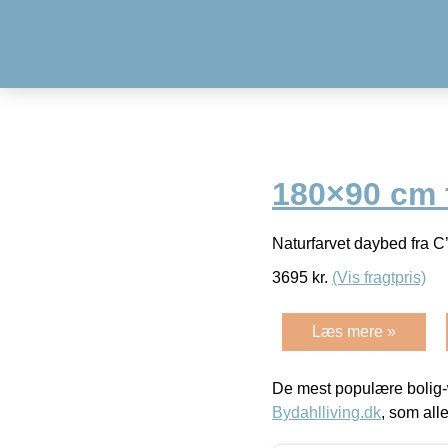
180×90 cm 
Naturfarvet daybed fra C
3695
kr.
(Vis fragtpris)
Læs mere »
De mest populære bolig-
Bydahlliving.dk
, som alle