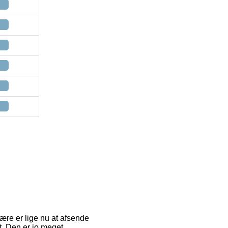
lære er lige nu at afsende
t. Den er jo meget