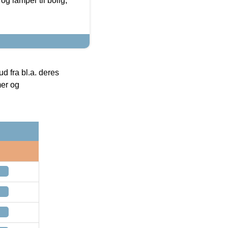
g lamper til bolig,
 fra bl.a. deres
mer og