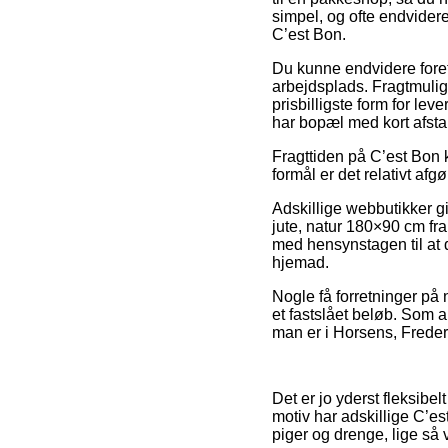
simpel, og ofte endvider
C’est Bon.
Du kunne endvidere foretræ
arbejdsplads. Fragtmulig
prisbilligste form for le
har bopæl med kort afsta
Fragttiden på C’est Bon k
formål er det relativt a
Adskillige webbutikker gi
jute, natur 180×90 cm fra
med hensynstagen til at d
hjemad.
Nogle få forretninger på 
et fastslået beløb. Som 
man er i Horsens, Frederi
Det er jo yderst fleksibe
motiv har adskillige C’es
piger og drenge, lige så 