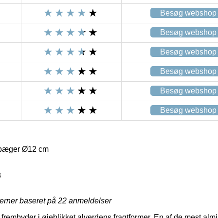
Besøg webshop
Besøg webshop
Besøg webshop
Besøg webshop
Besøg webshop
Besøg webshop
bæger Ø12 cm
8
jerner baseret på
22
anmeldelser
rembyder i øjeblikket alverdens fragtformer. En af de mest almin