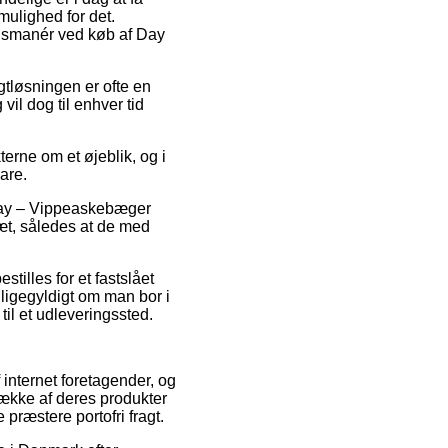
ulighed for det.
ngsmanér ved køb af Day
agtløsningen er ofte en
vil dog til enhver tid
erne om et øjeblik, og i
are.
 Day – Vippeaskebæger
læt, således at de med
stilles for et fastslået
ligegyldigt om man bor i
til et udleveringssted.
 internet foretagender, og
 række af deres produkter
præstere portofri fragt.