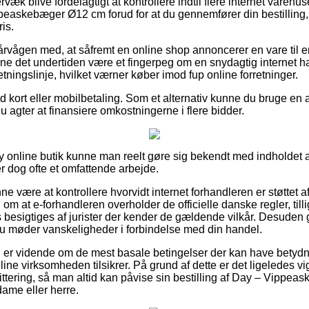
væk blive fordelagtigt at kontrollere indtil flere internet varehu
easkebæger Ø12 cm forud for at du gennemfører din bestilling,
is.
årvågen med, at såfremt en online shop annoncerer en vare til en
e det undertiden være et fingerpeg om en snydagtig internet ha
etningslinje, hvilket værner køber imod fup online forretninger.
med kort eller mobilbetaling. Som et alternativ kunne du bruge en 
t du agter at finansiere omkostningerne i flere bidder.
y online butik kunne man reelt gøre sig bekendt med indholdet
r dog ofte et omfattende arbejde.
 være at kontrollere hvorvidt internet forhandleren er støttet a
 om at e-forhandleren overholder de officielle danske regler, till
s besigtiges af jurister der kender de gældende vilkår. Desuden 
u møder vanskeligheder i forbindelse med din handel.
an er vidende om de mest basale betingelser der kan have betydni
ine virksomheden tilsikrer. På grund af dette er det ligeledes vi
kvittering, så man altid kan påvise sin bestilling af Day – Vipp
 dame eller herre.