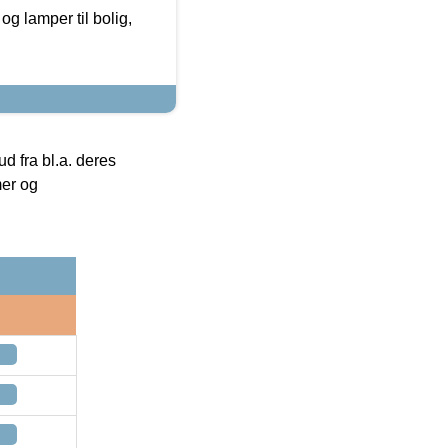
g lamper til bolig,
 fra bl.a. deres
mer og