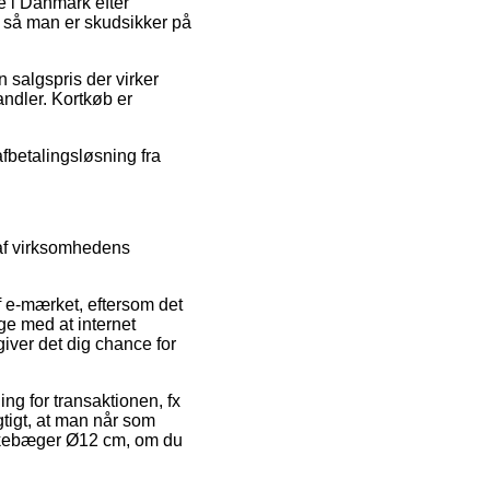
se i Danmark efter
 så man er skudsikker på
 salgspris der virker
ndler. Kortkøb er
afbetalingsløsning fra
 af virksomhedens
f e-mærket, eftersom det
ige med at internet
giver det dig chance for
ng for transaktionen, fx
gtigt, at man når som
easkebæger Ø12 cm, om du