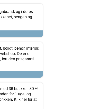
nbrand, og i deres
køkkenet, sengen og
boligtilbehør, interiør,
 webshop. De er e-
 foruden prisgaranti
ed 36 butikker. 80 %
nden for 1 uge, og
ikken. Klik her for at