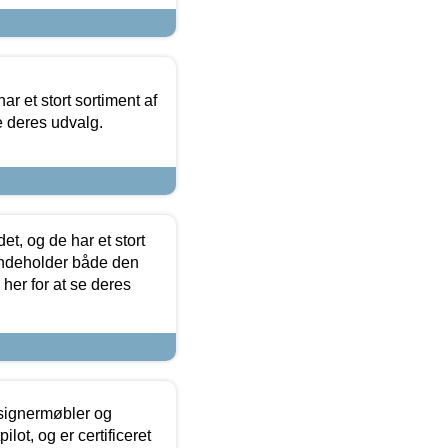
ar et stort sortiment af
e deres udvalg.
t, og de har et stort
 indeholder både den
 her for at se deres
esignermøbler og
lot, og er certificeret