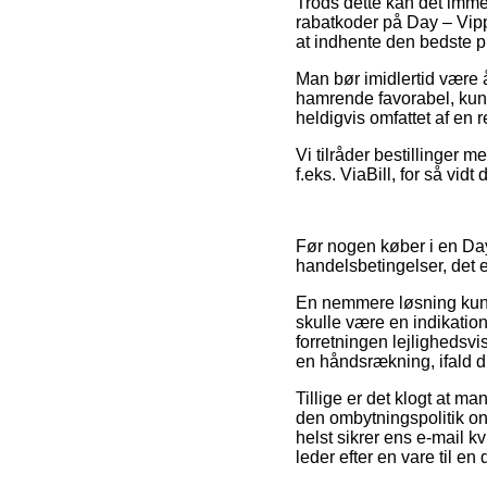
Trods dette kan det immer
rabatkoder på Day – Vipp
at indhente den bedste pr
Man bør imidlertid være 
hamrende favorabel, kunn
heldigvis omfattet af en r
Vi tilråder bestillinger 
f.eks. ViaBill, for så vid
Før nogen køber i en Da
handelsbetingelser, det e
En nemmere løsning kunne
skulle være en indikation
forretningen lejlighedsvi
en håndsrækning, ifald d
Tillige er det klogt at m
den ombytningspolitik onl
helst sikrer ens e-mail 
leder efter en vare til en