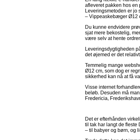
afleveret pakken hos en 
Leveringsmetoden er jo s
– Vippeaskebæger Ø12 
Du kunne endvidere prøve a
sjat mere bekostelig, men 
være selv at hente ordre
Leveringsdygtigheden på T
det øjemed er det relativ
Temmelig mange webshops
Ø12 cm, som dog er regnet
sikkerhed kan nå at få 
Visse internet forhandlere
beløb. Desuden må man ud
Fredericia, Frederikshavn 
Det er efterhånden virkel
til tak har langt de fles
– til babyer og børn, og 