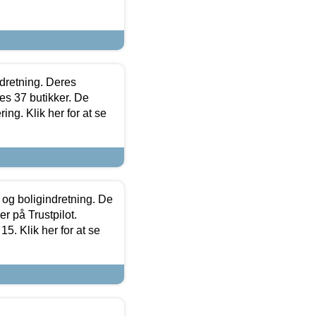
ndretning. Deres
s 37 butikker. De
ing. Klik her for at se
 og boligindretning. De
r på Trustpilot.
5. Klik her for at se