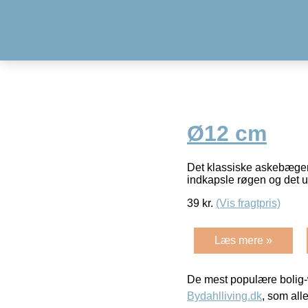
Ø12 cm
Det klassiske askebæger
indkapsle røgen og det 
39
kr.
(Vis fragtpris)
Læs mere »
De mest populære bolig-
Bydahlliving.dk
, som alle