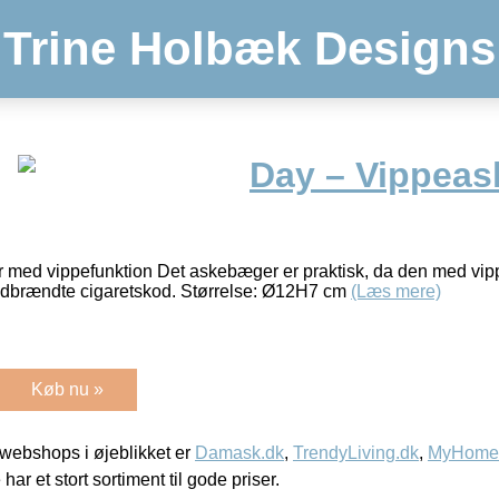
Trine Holbæk Designs
Day – Vippea
 med vippefunktion Det askebæger er praktisk, da den med vip
udbrændte cigaretskod. Størrelse: Ø12H7 cm
(Læs mere)
Køb nu »
webshops i øjeblikket er
Damask.dk
,
TrendyLiving.dk
,
MyHomeM
 har et stort sortiment til gode priser.