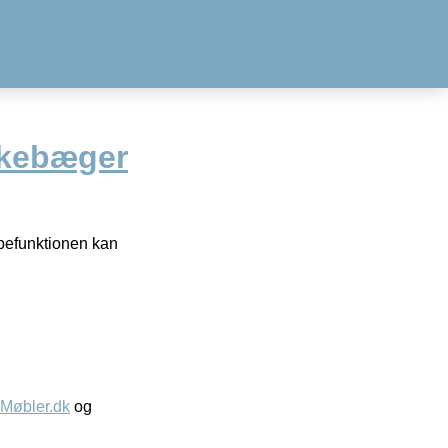
skebæger
pefunktionen kan
øbler.dk
og