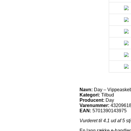
Navn:
Day – Vippeaske
Kategori:
Tilbud
Producent:
Day
Varenummer:
4320961
EAN:
5701390143975
Vurderet til
4.1
ud af 5 st
En lang række e-handler f