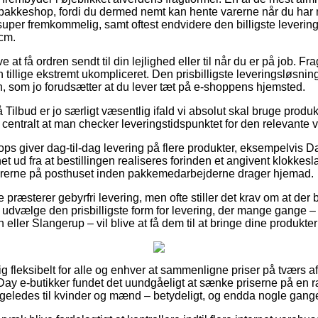
pakkeshop, fordi du dermed nemt kan hente varerne når du har m
uper fremkommelig, samt oftest endvidere den billigste leveri
cm.
t få ordren sendt til din lejlighed eller til når du er på job. Fr
tillige ekstremt ukompliceret. Den prisbilligste leveringsløsning 
n, som jo forudsætter at du lever tæt på e-shoppens hjemsted.
ilbud er jo særligt væsentlig ifald vi absolut skal bruge produkt
t centralt at man checker leveringstidspunktet for den relevante v
 giver dag-til-dag levering på flere produkter, eksempelvis
 ud fra at bestillingen realiseres forinden et angivent klokkes
varerne på posthuset inden pakkemedarbejderne drager hjemad.
 præsterer gebyrfri levering, men ofte stiller det krav om at der be
vælge den prisbilligste form for levering, der mange gange – 
eller Slangerup – vil blive at få dem til at bringe dine produkter 
ig fleksibelt for alle og enhver at sammenligne priser på tværs af
te Day e-butikker fundet det uundgåeligt at sænke priserne på en
ligeledes til kvinder og mænd – betydeligt, og endda nogle gange 