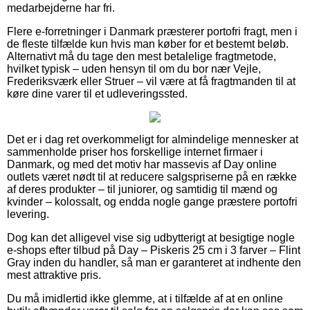
medarbejderne har fri.
Flere e-forretninger i Danmark præsterer portofri fragt, men i
de fleste tilfælde kun hvis man køber for et bestemt beløb.
Alternativt må du tage den mest betalelige fragtmetode,
hvilket typisk – uden hensyn til om du bor nær Vejle,
Frederiksværk eller Struer – vil være at få fragtmanden til at
køre dine varer til et udleveringssted.
Det er i dag ret overkommeligt for almindelige mennesker at
sammenholde priser hos forskellige internet firmaer i
Danmark, og med det motiv har massevis af Day online
outlets været nødt til at reducere salgspriserne på en række
af deres produkter – til juniorer, og samtidig til mænd og
kvinder – kolossalt, og endda nogle gange præstere portofri
levering.
Dog kan det alligevel vise sig udbytterigt at besigtige nogle
e-shops efter tilbud på Day – Piskeris 25 cm i 3 farver – Flint
Gray inden du handler, så man er garanteret at indhente den
mest attraktive pris.
Du må imidlertid ikke glemme, at i tilfælde af at en online