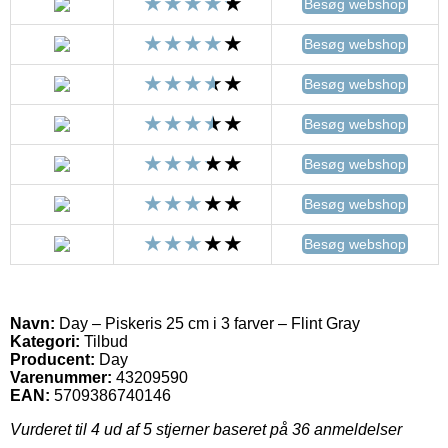
Besøg webshop
Besøg webshop
Besøg webshop
Besøg webshop
Besøg webshop
Besøg webshop
Besøg webshop
Navn:
Day – Piskeris 25 cm i 3 farver – Flint Gray
Kategori:
Tilbud
Producent:
Day
Varenummer:
43209590
EAN:
5709386740146
Vurderet til
4
ud af 5 stjerner baseret på
36
anmeldelser