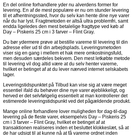
En del online forhandlere yder nu alverdens former for
levering. En af de mest populære er nu om stunder levering
til et afhentningssted, hvor du selv kan hente dine nye varer
når du har lyst. Fragtmetoden er altså ultra problemfri, samt
endda ligeledes den mest betalelige fragttype ved køb af
Day – Piskeris 25 cm i 3 farver – Flint Gray.
Du bør ydermere prøve at bestille varerne til levering til din
adresse eller ud til din arbejdsplads. Leveringsmetoden
viser sig en gang i mellem et hak mere omkostningsfuld,
men desuden særdeles bekvem. Den mest letkøbte metode
til levering vil dog altid være at du selv henter varerne,
hvilket er betinget af at du lever nærved internet selskabets
lager.
Leveringstidspunktet på Tilbud kan vise sig at være meget
essentiel ifald du behøver dine nye varer øjeblikkeligt, og
herved er det selvfølgelig essentielt at man kontrollerer det
estimerede leveringstidspunkt ved det pågældende produkt.
Mange online forhandlere lover muligheden for dag-til-dag
levering på de fleste varer, eksempelvis Day – Piskeris 25
cm i 3 farver – Flint Gray, hvilket er betinget af at
transaktionen realiseres inden et besluttet klokkeslæt, så at
de har udsigt til at kunne nå at få varerne ordnet inden