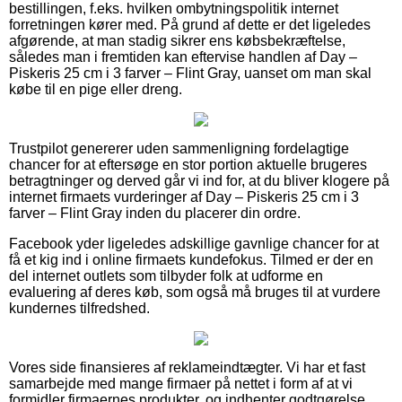
bestillingen, f.eks. hvilken ombytningspolitik internet
forretningen kører med. På grund af dette er det ligeledes
afgørende, at man stadig sikrer ens købsbekræftelse,
således man i fremtiden kan eftervise handlen af Day –
Piskeris 25 cm i 3 farver – Flint Gray, uanset om man skal
købe til en pige eller dreng.
Trustpilot genererer uden sammenligning fordelagtige
chancer for at eftersøge en stor portion aktuelle brugeres
betragtninger og derved går vi ind for, at du bliver klogere på
internet firmaets vurderinger af Day – Piskeris 25 cm i 3
farver – Flint Gray inden du placerer din ordre.
Facebook yder ligeledes adskillige gavnlige chancer for at
få et kig ind i online firmaets kundefokus. Tilmed er der en
del internet outlets som tilbyder folk at udforme en
evaluering af deres køb, som også må bruges til at vurdere
kundernes tilfredshed.
Vores side finansieres af reklameindtægter. Vi har et fast
samarbejde med mange firmaer på nettet i form af at vi
formidler firmaernes produkter, og indhenter godtgørelse