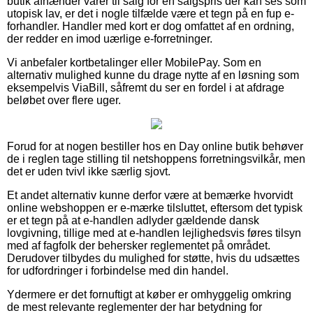
butik afhænder varer til salg for en salgspris der kan ses som
utopisk lav, er det i nogle tilfælde være et tegn på en fup e-
forhandler. Handler med kort er dog omfattet af en ordning,
der redder en imod uærlige e-forretninger.
Vi anbefaler kortbetalinger eller MobilePay. Som en
alternativ mulighed kunne du drage nytte af en løsning som
eksempelvis ViaBill, såfremt du ser en fordel i at afdrage
beløbet over flere uger.
Forud for at nogen bestiller hos en Day online butik behøver
de i reglen tage stilling til netshoppens forretningsvilkår, men
det er uden tvivl ikke særlig sjovt.
Et andet alternativ kunne derfor være at bemærke hvorvidt
online webshoppen er e-mærke tilsluttet, eftersom det typisk
er et tegn på at e-handlen adlyder gældende dansk
lovgivning, tillige med at e-handlen lejlighedsvis føres tilsyn
med af fagfolk der behersker reglementet på området.
Derudover tilbydes du mulighed for støtte, hvis du udsættes
for udfordringer i forbindelse med din handel.
Ydermere er det fornuftigt at køber er omhyggelig omkring
de mest relevante reglementer der har betydning for