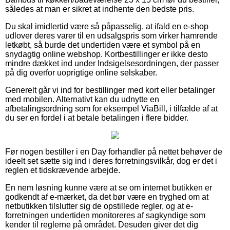
således at man er sikret at indhente den bedste pris.
Du skal imidlertid være så påpasselig, at ifald en e-shop
udlover deres varer til en udsalgspris som virker hamrende
letkøbt, så burde det undertiden være et symbol på en
snydagtig online webshop. Kortbestillinger er ikke desto
mindre dækket ind under Indsigelsesordningen, der passer
på dig overfor uoprigtige online selskaber.
Generelt går vi ind for bestillinger med kort eller betalinger
med mobilen. Alternativt kan du udnytte en
afbetalingsordning som for eksempel ViaBill, i tilfælde af at
du ser en fordel i at betale betalingen i flere bidder.
Før nogen bestiller i en Day forhandler på nettet behøver de
ideelt set sætte sig ind i deres forretningsvilkår, dog er det i
reglen et tidskrævende arbejde.
En nem løsning kunne være at se om internet butikken er
godkendt af e-mærket, da det bør være en tryghed om at
netbutikken tilslutter sig de opstillede regler, og at e-
forretningen undertiden monitoreres af sagkyndige som
kender til reglerne på området. Desuden giver det dig