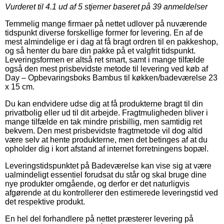
Vurderet til
4.1
ud af 5 stjerner baseret på
39
anmeldelser
Temmelig mange firmaer på nettet udlover på nuværende
tidspunkt diverse forskellige former for levering. En af de
mest almindelige er i dag at få bragt ordren til en pakkeshop,
og så henter du bare din pakke på et valgfrit tidspunkt.
Leveringsformen er altså ret smart, samt i mange tilfælde
også den mest prisbevidste metode til levering ved køb af
Day – Opbevaringsboks Bambus til køkken/badeværelse 23
x 15 cm.
Du kan endvidere udse dig at få produkterne bragt til din
privatbolig eller ud til dit arbejde. Fragtmuligheden bliver i
mange tilfælde en tak mindre prisbillig, men samtidig ret
bekvem. Den mest prisbevidste fragtmetode vil dog altid
være selv at hente produkterne, men det betinges af at du
opholder dig i kort afstand af internet forretningens bopæl.
Leveringstidspunktet på Badeværelse kan vise sig at være
ualmindeligt essentiel forudsat du står og skal bruge dine
nye produkter omgående, og derfor er det naturligvis
afgørende at du kontrollerer den estimerede leveringstid ved
det respektive produkt.
En hel del forhandlere på nettet præsterer levering på