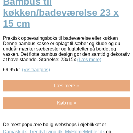
Bambus til
køkken/badeværelse 23 x
15 cm
Praktisk opbevaringsboks til badeværelse eller køkken
Denne bambus kasse er oplagt til sæber og klude og du
undgår mærker sæberester og fugtpletter på bordet og
vasken. Det flotte bambus design gør den samtidig dekorativ
at have stående. Størrelse: 23x15x
(Læs mere)
69.95
kr.
(Vis fragtpris)
Læs mere »
Køb nu »
De mest populære bolig-webshops i øjeblikket er
Damask.dk
,
TrendyLiving.dk
,
MyHomeMøbler.dk
og