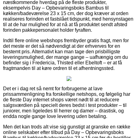
næstkommende hverdag på de fleste produkter,
eksempelvis Day – Opbevaringsboks Bambus til
køkken/badeværelse 23 x 15 cm, der dog kræver at orden
realiseres forinden et fastslået tidspunkt, med hensynstagen
til at de har mulighed for at nå at få produktet sendt afsted
forinden pakkepersonalet holder fyraften.
Indtil flere online webshops frembyder gratis fragt, men for
det meste er det så nødvendigt at der erhverves for en
bestemt pris. Alternativt kan man tage den prisbilligste
leveringsmulighed, der mange gange – uafhængig om du
befinder sig i Fredericia, Thisted eller Ebeltoft – er at få
fragtmanden til at køre ordren til et afhentningssted.
Det er i dag ret så nemt for forbrugerne at lave
prissammenligning fra forskellige netshops, og følgelig har
de fleste Day internet shops været nødt til at reducere
salgsværdien på specielt deres bedst i test produkter – til
juniorer, men ligeledes til herrer og damer – drastisk, og
endda nogle gange love levering uden betaling.
Men det kan trods alt vise sig gunstigt at granske en række
online selskaber efter tilbud på Day – Opbevaringsboks
Bambus til køkken/badeværelse 23 x 15 cm før du bestiller,