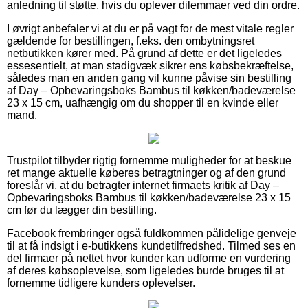
anledning til støtte, hvis du oplever dilemmaer ved din ordre.
I øvrigt anbefaler vi at du er på vagt for de mest vitale regler
gældende for bestillingen, f.eks. den ombytningsret
netbutikken kører med. På grund af dette er det ligeledes
essesentielt, at man stadigvæk sikrer ens købsbekræftelse,
således man en anden gang vil kunne påvise sin bestilling
af Day – Opbevaringsboks Bambus til køkken/badeværelse
23 x 15 cm, uafhængig om du shopper til en kvinde eller
mand.
Trustpilot tilbyder rigtig fornemme muligheder for at beskue
ret mange aktuelle køberes betragtninger og af den grund
foreslår vi, at du betragter internet firmaets kritik af Day –
Opbevaringsboks Bambus til køkken/badeværelse 23 x 15
cm før du lægger din bestilling.
Facebook frembringer også fuldkommen pålidelige genveje
til at få indsigt i e-butikkens kundetilfredshed. Tilmed ses en
del firmaer på nettet hvor kunder kan udforme en vurdering
af deres købsoplevelse, som ligeledes burde bruges til at
fornemme tidligere kunders oplevelser.