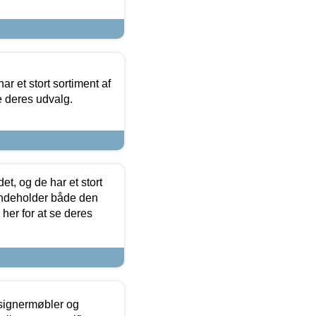
ar et stort sortiment af
e deres udvalg.
t, og de har et stort
 indeholder både den
 her for at se deres
esignermøbler og