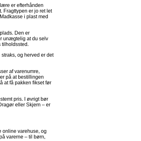
lære er efterhånden
. Fragttypen er jo ret let
 Madkasse i plast med
splads. Den er
er unægtelig at du selv
 tilholdssted.
straks, og herved er det
sser af varenumre,
r på at bestillingen
 at få pakken fikset før
temt pris. I øvrigt bør
agør eller Skjern – er
se online varehuse, og
på varerne – til børn,