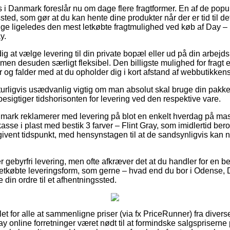
 Danmark foreslår nu om dage flere fragtformer. En af de popu
ssted, som gør at du kan hente dine produkter når der er tid til det
e ligeledes den mest letkøbte fragtmulighed ved køb af Day –
y.
ig at vælge levering til din private bopæl eller ud på din arbejd
, men desuden særligt fleksibel. Den billigste mulighed for fragt 
r og falder med at du opholder dig i kort afstand af webbutikkens
turligvis usædvanlig vigtig om man absolut skal bruge din pakke 
esigtiger tidshorisonten for levering ved den respektive vare.
nmark reklamerer med levering på blot en enkelt hverdag på ma
e i plast med bestik 3 farver – Flint Gray, som imidlertid beroe
ngivent tidspunkt, med hensynstagen til at de sandsynligvis kan nå
 gebyrfri levering, men ofte afkræver det at du handler for en bes
købte leveringsform, som gerne – hvad end du bor i Odense, Dr
øre din ordre til et afhentningssted.
 let for alle at sammenligne priser (via fx PriceRunner) fra diver
 Day online forretninger været nødt til at formindske salgspriserne 