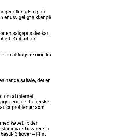
inger efter udsalg på
 er usvigeligt sikker på
for en salgspris der kan
omhed. Kortkøb er
te en afdragsløsning fra
s handelsaftale, det er
d om at internet
f fagmænd der behersker
at for problemer som
e med købet, fx den
n stadigvæk bevarer sin
estik 3 farver – Flint