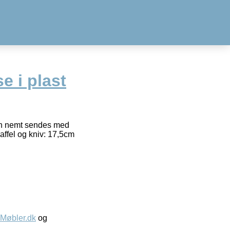
e i plast
an nemt sendes med
affel og kniv: 17,5cm
øbler.dk
og