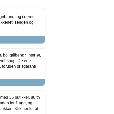
nbrand, og i deres
køkkenet, sengen og
boligtilbehør, interiør,
 webshop. De er e-
 foruden prisgaranti
ed 36 butikker. 80 %
nden for 1 uge, og
ikken. Klik her for at