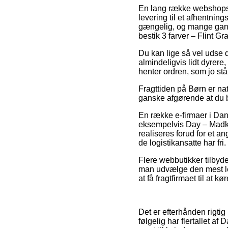
En lang række webshops i
levering til et afhentning
gængelig, og mange gang
bestik 3 farver – Flint Gra
Du kan lige så vel udse d
almindeligvis lidt dyrere
henter ordren, som jo stå
Fragttiden på Børn er na
ganske afgørende at du b
En række e-firmaer i Da
eksempelvis Day – Madkass
realiseres forud for et a
de logistikansatte har fri.
Flere webbutikker tilbyder
man udvælge den mest let
at få fragtfirmaet til at k
Det er efterhånden rigtig
følgelig har flertallet af