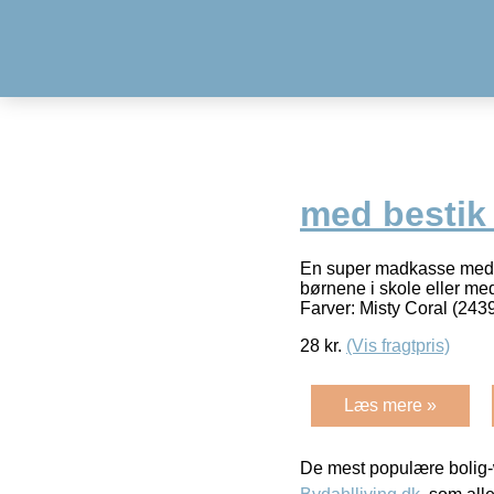
med bestik 
En super madkasse med 
børnene i skole eller me
Farver: Misty Coral (24
28
kr.
(Vis fragtpris)
Læs mere »
De mest populære bolig-