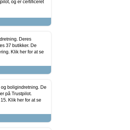
lot, og er certificeret
ndretning. Deres
s 37 butikker. De
ing. Klik her for at se
 og boligindretning. De
r på Trustpilot.
5. Klik her for at se