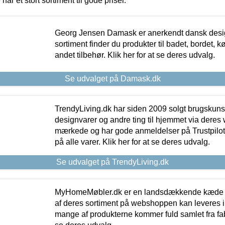
 har et stort sortiment til gode priser.
Georg Jensen Damask er anerkendt dansk desig
sortiment finder du produkter til badet, bordet, 
andet tilbehør. Klik her for at se deres udvalg.
Se udvalget på Damask.dk
TrendyLiving.dk har siden 2009 solgt brugskunst, 
designvarer og andre ting til hjemmet via deres
mærkede og har gode anmeldelser på Trustpilot,
på alle varer. Klik her for at se deres udvalg.
Se udvalget på TrendyLiving.dk
MyHomeMøbler.dk er en landsdækkende kæde m
af deres sortiment på webshoppen kan leveres i
mange af produkterne kommer fuld samlet fra fabr