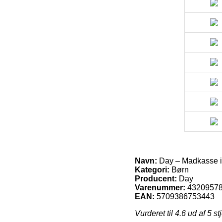
Navn:
Day – Madkasse i p
Kategori:
Børn
Producent:
Day
Varenummer:
4320957
EAN:
5709386753443
Vurderet til
4.6
ud af 5 st