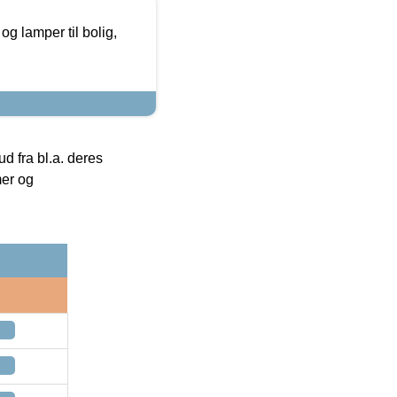
g lamper til bolig,
 fra bl.a. deres
mer og