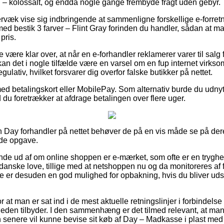
 – kolossalt, og endda nogle gange frembyde fragt uden gebyr.
rvæk vise sig indbringende at sammenligne forskellige e-forretn
d bestik 3 farver – Flint Gray forinden du handler, sådan at man
 pris.
 være klar over, at når en e-forhandler reklamerer varer til salg 
 kan det i nogle tilfælde være en varsel om en fup internet virks
egulativ, hvilket forsvarer dig overfor falske butikker på nettet.
med betalingskort eller MobilePay. Som alternativ burde du udnyt
d du foretrækker at afdrage betalingen over flere uger.
Day forhandler på nettet behøver de på en vis måde se på dere
nde opgave.
inde ud af om online shoppen er e-mærket, som ofte er en tryghe
danske love, tillige med at netshoppen nu og da monitoreres a
e er desuden en god mulighed for opbakning, hvis du bliver uds
r at man er sat ind i de mest aktuelle retningslinjer i forbindels
mheden tilbyder. I den sammenhæng er det tilmed relevant, at ma
senere vil kunne bevise sit køb af Day – Madkasse i plast med b