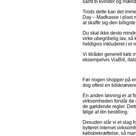
samt til kvinder og mænd
Trods dette kan det imme
Day – Madkasse i plast me
at skaffe sig den billigste
Du skal ikke desto mindre
virke ubegribelig lav, så
heldigvis inkluderet i et r
Vi tilråder generelt køb 
eksempelvis ViaBill, ifal
Før nogen shopper på en 
dog oftest en tidskræve
En anden løsning er at f
virksomheden forstår de 
de gældende regler. Dett
følge af din bestilling.
Desuden slår vi et slag fo
bytteret internet virkso
købsbekræftelse, så man 