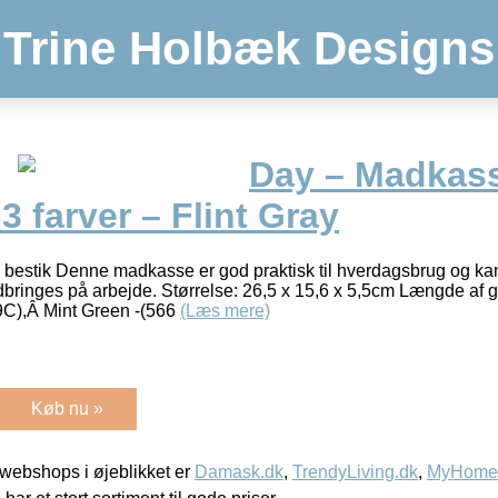
Trine Holbæk Designs
Day – Madkass
3 farver – Flint Gray
bestik Denne madkasse er god praktisk til hverdagsbrug og k
dbringes på arbejde. Størrelse: 26,5 x 15,6 x 5,5cm Længde af g
39C),Â Mint Green -(566
(Læs mere)
Køb nu »
webshops i øjeblikket er
Damask.dk
,
TrendyLiving.dk
,
MyHomeM