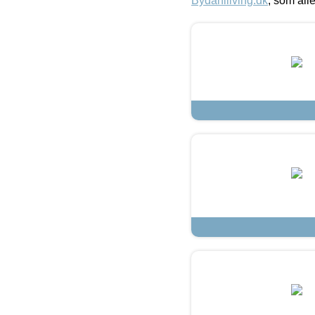
Bydahlliving.dk
, som alle