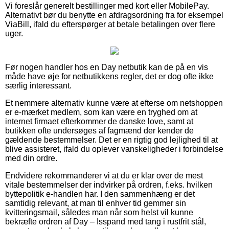
Vi foreslår generelt bestillinger med kort eller MobilePay.
Alternativt bør du benytte en afdragsordning fra for eksempel
ViaBill, ifald du efterspørger at betale betalingen over flere
uger.
Før nogen handler hos en Day netbutik kan de på en vis
måde have øje for netbutikkens regler, det er dog ofte ikke
særlig interessant.
Et nemmere alternativ kunne være at efterse om netshoppen
er e-mærket medlem, som kan være en tryghed om at
internet firmaet efterkommer de danske love, samt at
butikken ofte undersøges af fagmænd der kender de
gældende bestemmelser. Det er en rigtig god lejlighed til at
blive assisteret, ifald du oplever vanskeligheder i forbindelse
med din ordre.
Endvidere rekommanderer vi at du er klar over de mest
vitale bestemmelser der indvirker på ordren, f.eks. hvilken
byttepolitik e-handlen har. I den sammenhæng er det
samtidig relevant, at man til enhver tid gemmer sin
kvitteringsmail, således man når som helst vil kunne
bekræfte ordren af Day – Isspand med tang i rustfrit stål,