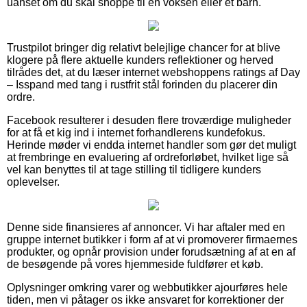
uanset om du skal shoppe til en voksen eller et barn.
Trustpilot bringer dig relativt belejlige chancer for at blive
klogere på flere aktuelle kunders reflektioner og herved
tilrådes det, at du læser internet webshoppens ratings af Day
– Isspand med tang i rustfrit stål forinden du placerer din
ordre.
Facebook resulterer i desuden flere troværdige muligheder
for at få et kig ind i internet forhandlerens kundefokus.
Herinde møder vi endda internet handler som gør det muligt
at frembringe en evaluering af ordreforløbet, hvilket lige så
vel kan benyttes til at tage stilling til tidligere kunders
oplevelser.
Denne side finansieres af annoncer. Vi har aftaler med en
gruppe internet butikker i form af at vi promoverer firmaernes
produkter, og opnår provision under forudsætning af at en af
de besøgende på vores hjemmeside fuldfører et køb.
Oplysninger omkring varer og webbutikker ajourføres hele
tiden, men vi påtager os ikke ansvaret for korrektioner der