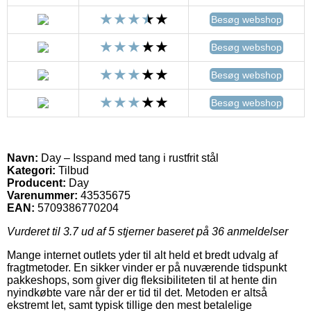
Besøg webshop
Besøg webshop
Besøg webshop
Besøg webshop
Navn:
Day – Isspand med tang i rustfrit stål
Kategori:
Tilbud
Producent:
Day
Varenummer:
43535675
EAN:
5709386770204
Vurderet til
3.7
ud af 5 stjerner baseret på
36
anmeldelser
Mange internet outlets yder til alt held et bredt udvalg af
fragtmetoder. En sikker vinder er på nuværende tidspunkt
pakkeshops, som giver dig fleksibiliteten til at hente din
nyindkøbte vare når der er tid til det. Metoden er altså
ekstremt let, samt typisk tillige den mest betalelige