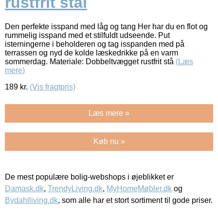
rustfrit stål
Den perfekte isspand med låg og tang Her har du en flot og
rummelig isspand med et stilfuldt udseende. Put
isterningerne i beholderen og tag isspanden med på
terrassen og nyd de kolde læskedrikke på en varm
sommerdag. Materiale: Dobbeltvægget rustfrit stå
(Læs
mere)
189
kr.
(Vis fragtpris)
Læs mere »
Køb nu »
De mest populære bolig-webshops i øjeblikket er
Damask.dk
,
TrendyLiving.dk
,
MyHomeMøbler.dk
og
Bydahlliving.dk
, som alle har et stort sortiment til gode priser.