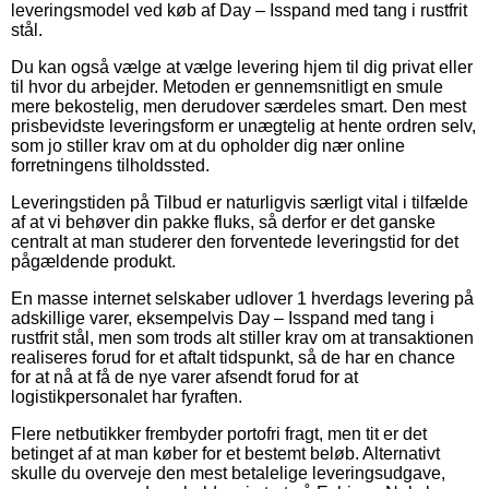
leveringsmodel ved køb af Day – Isspand med tang i rustfrit
stål.
Du kan også vælge at vælge levering hjem til dig privat eller
til hvor du arbejder. Metoden er gennemsnitligt en smule
mere bekostelig, men derudover særdeles smart. Den mest
prisbevidste leveringsform er unægtelig at hente ordren selv,
som jo stiller krav om at du opholder dig nær online
forretningens tilholdssted.
Leveringstiden på Tilbud er naturligvis særligt vital i tilfælde
af at vi behøver din pakke fluks, så derfor er det ganske
centralt at man studerer den forventede leveringstid for det
pågældende produkt.
En masse internet selskaber udlover 1 hverdags levering på
adskillige varer, eksempelvis Day – Isspand med tang i
rustfrit stål, men som trods alt stiller krav om at transaktionen
realiseres forud for et aftalt tidspunkt, så de har en chance
for at nå at få de nye varer afsendt forud for at
logistikpersonalet har fyraften.
Flere netbutikker frembyder portofri fragt, men tit er det
betinget af at man køber for et bestemt beløb. Alternativt
skulle du overveje den mest betalelige leveringsudgave,