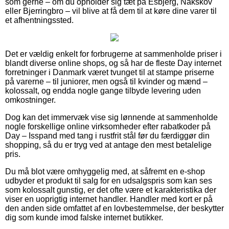
som gerne – om du opholder sig tæt på Esbjerg, Nakskov
eller Bjerringbro – vil blive at få dem til at køre dine varer til
et afhentningssted.
Det er vældig enkelt for forbrugerne at sammenholde priser i
blandt diverse online shops, og så har de fleste Day internet
forretninger i Danmark været tvunget til at stampe priserne
på varerne – til juniorer, men også til kvinder og mænd –
kolossalt, og endda nogle gange tilbyde levering uden
omkostninger.
Dog kan det immervæk vise sig lønnende at sammenholde
nogle forskellige online virksomheder efter rabatkoder på
Day – Isspand med tang i rustfrit stål før du færdiggør din
shopping, så du er tryg ved at antage den mest betalelige
pris.
Du må blot være omhyggelig med, at såfremt en e-shop
udbyder et produkt til salg for en udsalgspris som kan ses
som kolossalt gunstig, er det ofte være et karakteristika der
viser en uoprigtig internet handler. Handler med kort er på
den anden side omfattet af en lovbestemmelse, der beskytter
dig som kunde imod falske internet butikker.