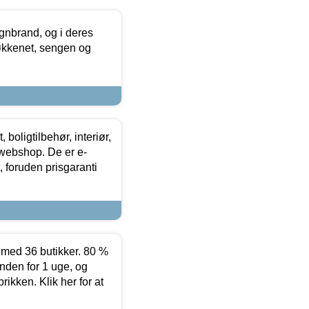
nbrand, og i deres
køkkenet, sengen og
boligtilbehør, interiør,
 webshop. De er e-
 foruden prisgaranti
ed 36 butikker. 80 %
nden for 1 uge, og
ikken. Klik her for at