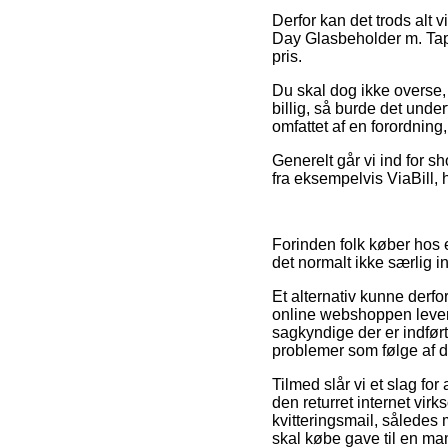
Derfor kan det trods alt 
Day Glasbeholder m. Taph
pris.
Du skal dog ikke overse, 
billig, så burde det unde
omfattet af en forordnin
Generelt går vi ind for s
fra eksempelvis ViaBill, 
Forinden folk køber hos 
det normalt ikke særlig i
Et alternativ kunne derfo
online webshoppen lever o
sagkyndige der er indført
problemer som følge af d
Tilmed slår vi et slag fo
den returret internet vir
kvitteringsmail, således
skal købe gave til en man