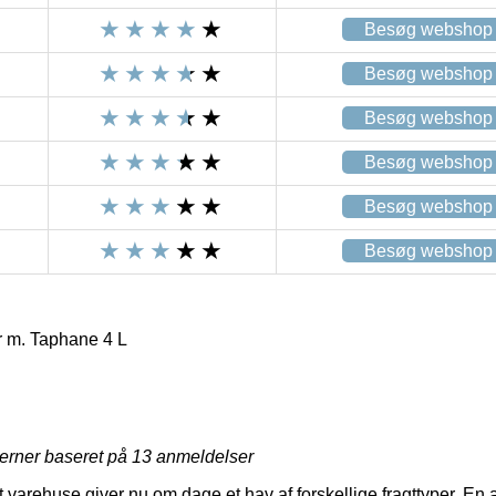
Besøg webshop
Besøg webshop
Besøg webshop
Besøg webshop
Besøg webshop
Besøg webshop
 m. Taphane 4 L
jerner baseret på
13
anmeldelser
varehuse giver nu om dage et hav af forskellige fragttyper. En 