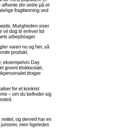
ne afhente din ordre på et
alelige fragtløsning ved
rbejde. Muligheden viser
vil dog til enhver tid
ets arbejdslager.
gler varen nu og her, så
dende produkt.
r, eksempelvis Day
et givent klokkeslæt,
tikpersonalet drager
køber for et konkret
rne – om du befinder sig
gssted.
å nettet, og derved har en
 juniorer, men ligeledes