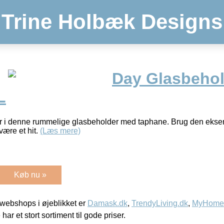
Trine Holbæk Designs
Day Glasbehol
L
r i denne rummelige glasbeholder med taphane. Brug den eksem
være et hit.
(Læs mere)
Køb nu »
webshops i øjeblikket er
Damask.dk
,
TrendyLiving.dk
,
MyHomeM
 har et stort sortiment til gode priser.