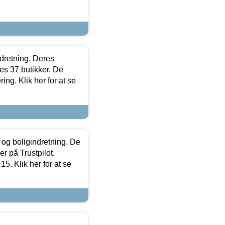
ndretning. Deres
s 37 butikker. De
ing. Klik her for at se
 og boligindretning. De
r på Trustpilot.
5. Klik her for at se