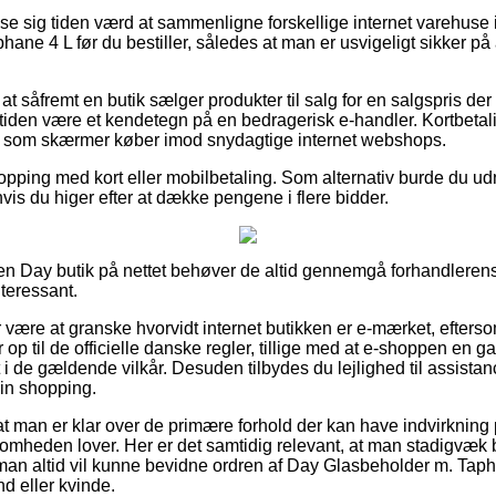
vise sig tiden værd at sammenligne forskellige internet varehuse
ane 4 L før du bestiller, således at man er usvigeligt sikker p
at såfremt en butik sælger produkter til salg for en salgspris de
rtiden være et kendetegn på en bedragerisk e-handler. Kortbetali
g, som skærmer køber imod snydagtige internet webshops.
hopping med kort eller mobilbetaling. Som alternativ burde du u
hvis du higer efter at dække pengene i flere bidder.
en Day butik på nettet behøver de altid gennemgå forhandlerens 
nteressant.
r være at granske hvorvidt internet butikken er e-mærket, efterso
p til de officielle danske regler, tillige med at e-shoppen en g
 i de gældende vilkår. Desuden tilbydes du lejlighed til assistanc
in shopping.
r at man er klar over de primære forhold der kan have indvirkning 
ksomheden lover. Her er det samtidig relevant, at man stadigvæk 
 man altid vil kunne bevidne ordren af Day Glasbeholder m. Tap
d eller kvinde.