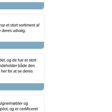
ar et stort sortiment af
e deres udvalg.
t, og de har et stort
 indeholder både den
 her for at se deres
esignermøbler og
lot, og er certificeret