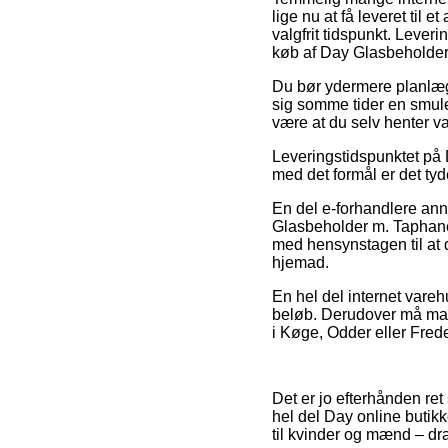
lige nu at få leveret til e
valgfrit tidspunkt. Lever
køb af Day Glasbeholder
Du bør ydermere planlægge
sig somme tider en smule 
være at du selv henter v
Leveringstidspunktet på 
med det formål er det tyd
En del e-forhandlere an
Glasbeholder m. Taphane 4
med hensynstagen til at d
hjemad.
En hel del internet vareh
beløb. Derudover må man 
i Køge, Odder eller Freden
Det er jo efterhånden ret
hel del Day online butikk
til kvinder og mænd – dr