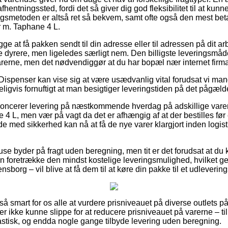
t afhentningssted, fordi det så giver dig god fleksibilitet til at kun
ingsmetoden er altså ret så bekvem, samt ofte også den mest bet
 m. Taphane 4 L.
 at få pakken sendt til din adresse eller til adressen på dit a
dyrere, men ligeledes særligt nem. Den billigste leveringsmåde 
arerne, men det nødvendiggør at du har bopæl nær internet firma
Dispenser kan vise sig at være usædvanlig vital forudsat vi man
eligvis fornuftigt at man besigtiger leveringstiden på det pågæl
noncerer levering på næstkommende hverdag på adskillige vare
 L, men vær på vagt da det er afhængig af at der bestilles før 
e med sikkerhed kan nå at få de nye varer klargjort inden logis
use byder på fragt uden beregning, men tit er det forudsat at du 
foretrække den mindst kostelige leveringsmulighed, hvilket ge
sborg – vil blive at få dem til at køre din pakke til et udleverin
 så smart for os alle at vurdere prisniveauet på diverse outlets p
er ikke kunne slippe for at reducere prisniveauet på varerne – til
astisk, og endda nogle gange tilbyde levering uden beregning.