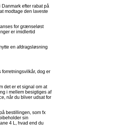
 i Danmark efter rabat på
å at modtage den laveste
r anses for grænseløst
nger er imidlertid
dnytte en afdragsløsning
forretningsvilkår, dog er
m det er et signal om at
ang i mellem besigtiges af
e, når du bliver udsat for
på bestillingen, som fx
bibeholder sin
hane 4 L, hvad end du