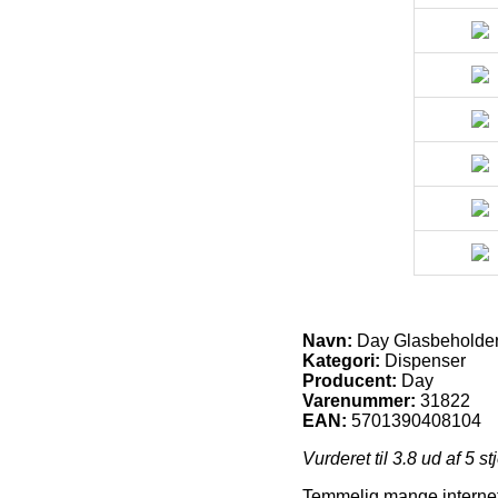
Navn:
Day Glasbeholder
Kategori:
Dispenser
Producent:
Day
Varenummer:
31822
EAN:
5701390408104
Vurderet til
3.8
ud af 5 st
Temmelig mange internet 