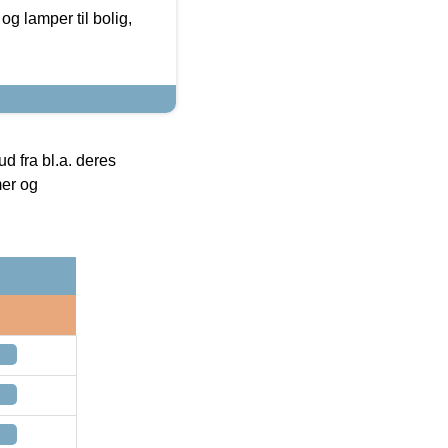
g lamper til bolig,
 fra bl.a. deres
mer og