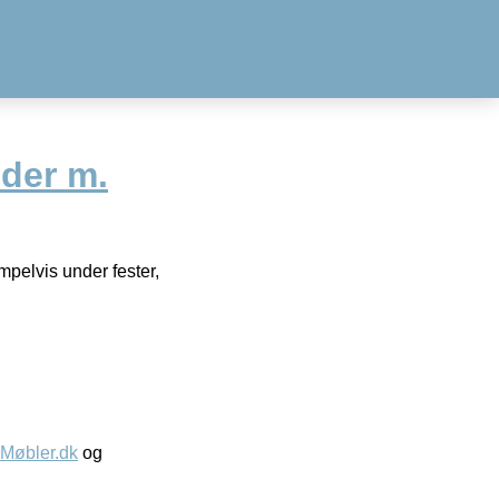
der m.
pelvis under fester,
øbler.dk
og