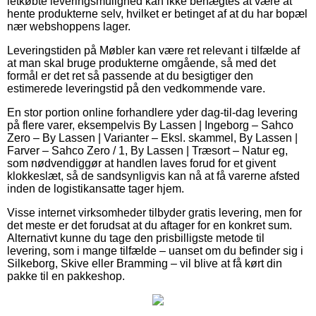
letkøbte leveringsmulighed kan ikke benægtes at være at
hente produkterne selv, hvilket er betinget af at du har bopæl
nær webshoppens lager.
Leveringstiden på Møbler kan være ret relevant i tilfælde af
at man skal bruge produkterne omgående, så med det
formål er det ret så passende at du besigtiger den
estimerede leveringstid på den vedkommende vare.
En stor portion online forhandlere yder dag-til-dag levering
på flere varer, eksempelvis By Lassen | Ingeborg – Sahco
Zero – By Lassen | Varianter – Eksl. skammel, By Lassen |
Farver – Sahco Zero / 1, By Lassen | Træsort – Natur eg,
som nødvendiggør at handlen laves forud for et givent
klokkeslæt, så de sandsynligvis kan nå at få varerne afsted
inden de logistikansatte tager hjem.
Visse internet virksomheder tilbyder gratis levering, men for
det meste er det forudsat at du aftager for en konkret sum.
Alternativt kunne du tage den prisbilligste metode til
levering, som i mange tilfælde – uanset om du befinder sig i
Silkeborg, Skive eller Bramming – vil blive at få kørt din
pakke til en pakkeshop.