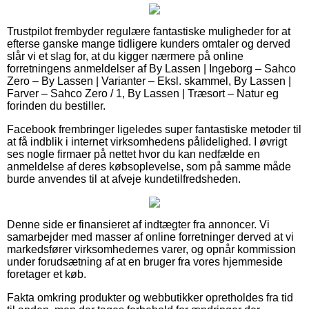
Trustpilot frembyder regulære fantastiske muligheder for at
efterse ganske mange tidligere kunders omtaler og derved
slår vi et slag for, at du kigger nærmere på online
forretningens anmeldelser af By Lassen | Ingeborg – Sahco
Zero – By Lassen | Varianter – Eksl. skammel, By Lassen |
Farver – Sahco Zero / 1, By Lassen | Træsort – Natur eg
forinden du bestiller.
Facebook frembringer ligeledes super fantastiske metoder til
at få indblik i internet virksomhedens pålidelighed. I øvrigt
ses nogle firmaer på nettet hvor du kan nedfælde en
anmeldelse af deres købsoplevelse, som på samme måde
burde anvendes til at afveje kundetilfredsheden.
Denne side er finansieret af indtægter fra annoncer. Vi
samarbejder med masser af online forretninger derved at vi
markedsfører virksomhedernes varer, og opnår kommission
under forudsætning af at en bruger fra vores hjemmeside
foretager et køb.
Fakta omkring produkter og webbutikker opretholdes fra tid