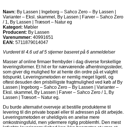
Navn:
By Lassen | Ingeborg – Sahco Zero – By Lassen |
Varianter – Eksl. skammel, By Lassen | Farver – Sahco Zero
/ 1, By Lassen | Træsort – Natur eg
Kategori:
Møbler
Producent:
By Lassen
Varenummer:
40991651
EAN:
5711879014047
Vurderet til
4.6
ud af 5 stjerner baseret på
6
anmeldelser
Masser af online firmaer frembyder i dag diverse forskellige
leveringsformer. Et hit er for nærværende afhentningssteder,
som giver dig mulighed for at hente din ordre på et valgfrit
tidspunkt. Leveringsmetoden er nemlig meget ligetil, og
oftest desuden den prisbilligste fragtmulighed ved køb af By
Lassen | Ingeborg – Sahco Zero – By Lassen | Varianter –
Eksl. skammel, By Lassen | Farver – Sahco Zero / 1, By
Lassen | Træsort – Natur eg.
Du burde alternativt overveje at bestille produkterne til
levering til din private bopæl eller til adressen på dit arbejde.
Leveringsmetoden er uheldigvis en anelse mere
omkostningsfuld, men ydermere rigtig problemfri. Den mest