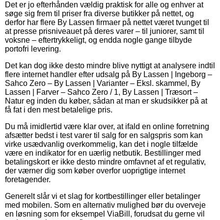
Det er jo efterhånden vældig praktisk for alle og enhver at
søge sig frem til priser fra diverse butikker på nettet, og
derfor har flere By Lassen firmaer på nettet været tvunget til
at presse prisniveauet på deres varer – til juniorer, samt til
voksne – eftertrykkeligt, og endda nogle gange tilbyde
portofri levering.
Det kan dog ikke desto mindre blive nyttigt at analysere indtil
flere internet handler efter udsalg på By Lassen | Ingeborg –
Sahco Zero – By Lassen | Varianter – Eksl. skammel, By
Lassen | Farver – Sahco Zero / 1, By Lassen | Træsort –
Natur eg inden du køber, sådan at man er skudsikker på at
få fat i den mest betalelige pris.
Du må imidlertid være klar over, at ifald en online forretning
afsætter bedst i test varer til salg for en salgspris som kan
virke usædvanlig overkommelig, kan det i nogle tilfælde
være en indikator for en uærlig netbutik. Bestillinger med
betalingskort er ikke desto mindre omfavnet af et regulativ,
der værner dig som køber overfor uoprigtige internet
foretagender.
Generelt slår vi et slag for kortbestillinger eller betalinger
med mobilen. Som en alternativ mulighed bør du overveje
en løsning som for eksempel ViaBill, forudsat du gerne vil