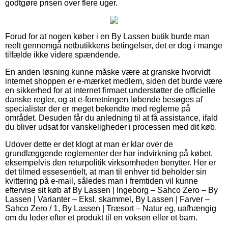
godtgøre prisen over flere uger.
Forud for at nogen køber i en By Lassen butik burde man
reelt gennemgå netbutikkens betingelser, det er dog i mange
tilfælde ikke videre spændende.
En anden løsning kunne måske være at granske hvorvidt
internet shoppen er e-mærket medlem, siden det burde være
en sikkerhed for at internet firmaet understøtter de officielle
danske regler, og at e-forretningen løbende besøges af
specialister der er meget bekendte med reglerne på
området. Desuden får du anledning til at få assistance, ifald
du bliver udsat for vanskeligheder i processen med dit køb.
Udover dette er det klogt at man er klar over de
grundlæggende reglementer der har indvirkning på købet,
eksempelvis den returpolitik virksomheden benytter. Her er
det tilmed essesentielt, at man til enhver tid beholder sin
kvittering på e-mail, således man i fremtiden vil kunne
eftervise sit køb af By Lassen | Ingeborg – Sahco Zero – By
Lassen | Varianter – Eksl. skammel, By Lassen | Farver –
Sahco Zero / 1, By Lassen | Træsort – Natur eg, uafhængig
om du leder efter et produkt til en voksen eller et barn.