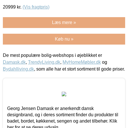
20999
kr.
(Vis fragtpris)
Læs mere »
Køb nu »
De mest populære bolig-webshops i øjeblikket er
Damask.dk
,
TrendyLiving.dk
,
MyHomeMøbler.dk
og
Bydahlliving.dk
, som alle har et stort sortiment til gode priser.
Georg Jensen Damask er anerkendt dansk
designbrand, og i deres sortiment finder du produkter til
badet, bordet, køkkenet, sengen og andet tilbehør. Klik
her for at se deres udvalg.