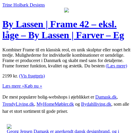
Trine Holbæk Designs
By Lassen | Frame 42 – eksl.
låge – By Lassen | Farver – Eg
Kombiner Frame til en klassisk reol, en unik skulptur eller noget helt
tredje. Mulighederne for individuelle kombinationer er uendelige.
Frame er produceret i Danmark og skabt med sans for detaljerne.
Frame forener funktion, kvalitet og æstetik. Du bestem
(Læs mere)
2199
kr.
(Vis fragtpris)
Læs mere »
Køb nu »
De mest populære bolig-webshops i øjeblikket er
Damask.dk
,
TrendyLiving.dk
,
MyHomeMøbler.dk
og
Bydahlliving.dk
, som alle
har et stort sortiment til gode priser.
Georg Jensen Damask er anerkendt dansk designbrand, og i