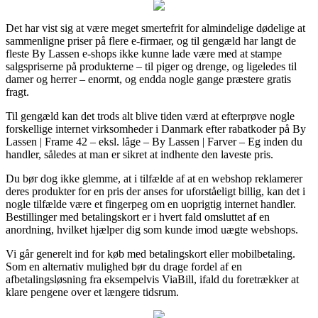
Det har vist sig at være meget smertefrit for almindelige dødelige at
sammenligne priser på flere e-firmaer, og til gengæld har langt de
fleste By Lassen e-shops ikke kunne lade være med at stampe
salgspriserne på produkterne – til piger og drenge, og ligeledes til
damer og herrer – enormt, og endda nogle gange præstere gratis
fragt.
Til gengæld kan det trods alt blive tiden værd at efterprøve nogle
forskellige internet virksomheder i Danmark efter rabatkoder på By
Lassen | Frame 42 – eksl. låge – By Lassen | Farver – Eg inden du
handler, således at man er sikret at indhente den laveste pris.
Du bør dog ikke glemme, at i tilfælde af at en webshop reklamerer
deres produkter for en pris der anses for uforståeligt billig, kan det i
nogle tilfælde være et fingerpeg om en uoprigtig internet handler.
Bestillinger med betalingskort er i hvert fald omsluttet af en
anordning, hvilket hjælper dig som kunde imod uægte webshops.
Vi går generelt ind for køb med betalingskort eller mobilbetaling.
Som en alternativ mulighed bør du drage fordel af en
afbetalingsløsning fra eksempelvis ViaBill, ifald du foretrækker at
klare pengene over et længere tidsrum.