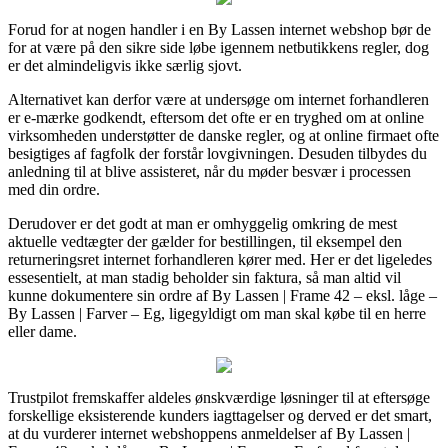
Forud for at nogen handler i en By Lassen internet webshop bør de
for at være på den sikre side løbe igennem netbutikkens regler, dog
er det almindeligvis ikke særlig sjovt.
Alternativet kan derfor være at undersøge om internet forhandleren
er e-mærke godkendt, eftersom det ofte er en tryghed om at online
virksomheden understøtter de danske regler, og at online firmaet ofte
besigtiges af fagfolk der forstår lovgivningen. Desuden tilbydes du
anledning til at blive assisteret, når du møder besvær i processen
med din ordre.
Derudover er det godt at man er omhyggelig omkring de mest
aktuelle vedtægter der gælder for bestillingen, til eksempel den
returneringsret internet forhandleren kører med. Her er det ligeledes
essesentielt, at man stadig beholder sin faktura, så man altid vil
kunne dokumentere sin ordre af By Lassen | Frame 42 – eksl. låge –
By Lassen | Farver – Eg, ligegyldigt om man skal købe til en herre
eller dame.
Trustpilot fremskaffer aldeles ønskværdige løsninger til at eftersøge
forskellige eksisterende kunders iagttagelser og derved er det smart,
at du vurderer internet webshoppens anmeldelser af By Lassen |