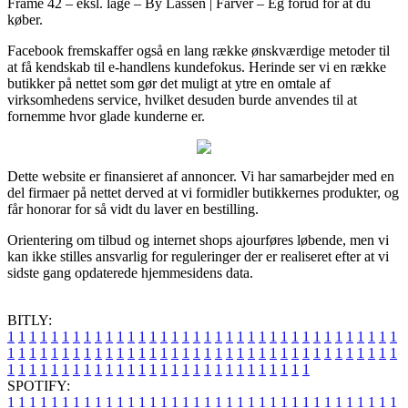
Frame 42 – eksl. låge – By Lassen | Farver – Eg forud for at du
køber.
Facebook fremskaffer også en lang række ønskværdige metoder til
at få kendskab til e-handlens kundefokus. Herinde ser vi en række
butikker på nettet som gør det muligt at ytre en omtale af
virksomhedens service, hvilket desuden burde anvendes til at
fornemme hvor glade kunderne er.
Dette website er finansieret af annoncer. Vi har samarbejder med en
del firmaer på nettet derved at vi formidler butikkernes produkter, og
får honorar for så vidt du laver en bestilling.
Orientering om tilbud og internet shops ajourføres løbende, men vi
kan ikke stilles ansvarlig for reguleringer der er realiseret efter at vi
sidste gang opdaterede hjemmesidens data.
BITLY:
1
1
1
1
1
1
1
1
1
1
1
1
1
1
1
1
1
1
1
1
1
1
1
1
1
1
1
1
1
1
1
1
1
1
1
1
1
1
1
1
1
1
1
1
1
1
1
1
1
1
1
1
1
1
1
1
1
1
1
1
1
1
1
1
1
1
1
1
1
1
1
1
1
1
1
1
1
1
1
1
1
1
1
1
1
1
1
1
1
1
1
1
1
1
1
1
1
1
1
1
SPOTIFY:
1
1
1
1
1
1
1
1
1
1
1
1
1
1
1
1
1
1
1
1
1
1
1
1
1
1
1
1
1
1
1
1
1
1
1
1