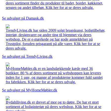
deres sortiment finder du produkter til badet, bordet, køkkenet,
sengen og andet tilbehør. Klik her for at se deres udvalg.
Se udvalget på Damask.dk
TrendyLiving.dk har siden 2009 solgt brugskunst, boligtilbehør,
interiør, designvarer og andre ting til hjemmet via deres
webshop. De er e-mærkede og har gode anmeldelser på
Trustpilot, foruden prisgaranti på alle varer. Klik her for at se
deres udvalg.
Se udvalget på TrendyLiving.dk
MyHomeMøbler.dk er en landsdækkende kæde med 36
butikker. 80 % af deres sortiment på webshoppen kan leveres
inden for 1 uge, og mange af produkterne kommer fuld samlet
fra fabrikken. Klik her for at se deres udvalg.
Se udvalget på MyHomeMøbler.dk
Bydahlliving.dk er drevet af mor og to døtre. De har et stort
sortiment af boliginteriør på deres webshop. Klik her for at se