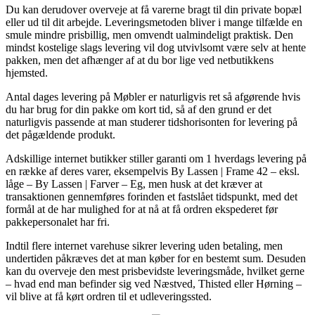
Du kan derudover overveje at få varerne bragt til din private bopæl
eller ud til dit arbejde. Leveringsmetoden bliver i mange tilfælde en
smule mindre prisbillig, men omvendt ualmindeligt praktisk. Den
mindst kostelige slags levering vil dog utvivlsomt være selv at hente
pakken, men det afhænger af at du bor lige ved netbutikkens
hjemsted.
Antal dages levering på Møbler er naturligvis ret så afgørende hvis
du har brug for din pakke om kort tid, så af den grund er det
naturligvis passende at man studerer tidshorisonten for levering på
det pågældende produkt.
Adskillige internet butikker stiller garanti om 1 hverdags levering på
en række af deres varer, eksempelvis By Lassen | Frame 42 – eksl.
låge – By Lassen | Farver – Eg, men husk at det kræver at
transaktionen gennemføres forinden et fastslået tidspunkt, med det
formål at de har mulighed for at nå at få ordren ekspederet før
pakkepersonalet har fri.
Indtil flere internet varehuse sikrer levering uden betaling, men
undertiden påkræves det at man køber for en bestemt sum. Desuden
kan du overveje den mest prisbevidste leveringsmåde, hvilket gerne
– hvad end man befinder sig ved Næstved, Thisted eller Hørning –
vil blive at få kørt ordren til et udleveringssted.