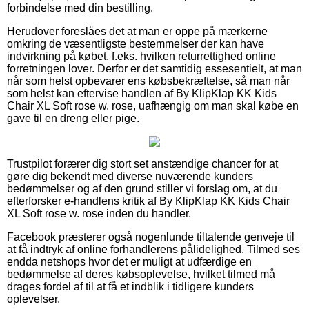
forbindelse med din bestilling.
Herudover foreslåes det at man er oppe på mærkerne
omkring de væsentligste bestemmelser der kan have
indvirkning på købet, f.eks. hvilken returrettighed online
forretningen lover. Derfor er det samtidig essesentielt, at man
når som helst opbevarer ens købsbekræftelse, så man når
som helst kan eftervise handlen af By KlipKlap KK Kids
Chair XL Soft rose w. rose, uafhængig om man skal købe en
gave til en dreng eller pige.
Trustpilot forærer dig stort set anstændige chancer for at
gøre dig bekendt med diverse nuværende kunders
bedømmelser og af den grund stiller vi forslag om, at du
efterforsker e-handlens kritik af By KlipKlap KK Kids Chair
XL Soft rose w. rose inden du handler.
Facebook præsterer også nogenlunde tiltalende genveje til
at få indtryk af online forhandlerens pålidelighed. Tilmed ses
endda netshops hvor det er muligt at udfærdige en
bedømmelse af deres købsoplevelse, hvilket tilmed må
drages fordel af til at få et indblik i tidligere kunders
oplevelser.