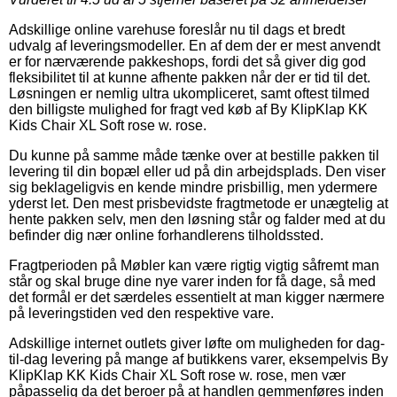
Adskillige online varehuse foreslår nu til dags et bredt
udvalg af leveringsmodeller. En af dem der er mest anvendt
er for nærværende pakkeshops, fordi det så giver dig god
fleksibilitet til at kunne afhente pakken når der er tid til det.
Løsningen er nemlig ultra ukompliceret, samt oftest tilmed
den billigste mulighed for fragt ved køb af By KlipKlap KK
Kids Chair XL Soft rose w. rose.
Du kunne på samme måde tænke over at bestille pakken til
levering til din bopæl eller ud på din arbejdsplads. Den viser
sig beklageligvis en kende mindre prisbillig, men ydermere
yderst let. Den mest prisbevidste fragtmetode er unægtelig at
hente pakken selv, men den løsning står og falder med at du
befinder dig nær online forhandlerens tilholdssted.
Fragtperioden på Møbler kan være rigtig vigtig såfremt man
står og skal bruge dine nye varer inden for få dage, så med
det formål er det særdeles essentielt at man kigger nærmere
på leveringstiden ved den respektive vare.
Adskillige internet outlets giver løfte om muligheden for dag-
til-dag levering på mange af butikkens varer, eksempelvis By
KlipKlap KK Kids Chair XL Soft rose w. rose, men vær
påpasselig da det beroer på at handlen gemmenføres inden