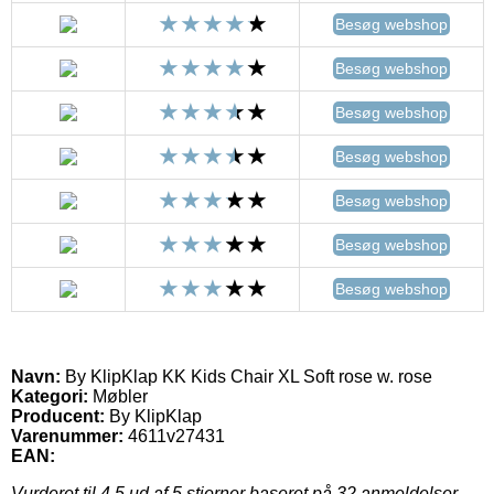
Besøg webshop
Besøg webshop
Besøg webshop
Besøg webshop
Besøg webshop
Besøg webshop
Besøg webshop
Navn:
By KlipKlap KK Kids Chair XL Soft rose w. rose
Kategori:
Møbler
Producent:
By KlipKlap
Varenummer:
4611v27431
EAN:
Vurderet til
4.5
ud af 5 stjerner baseret på
32
anmeldelser