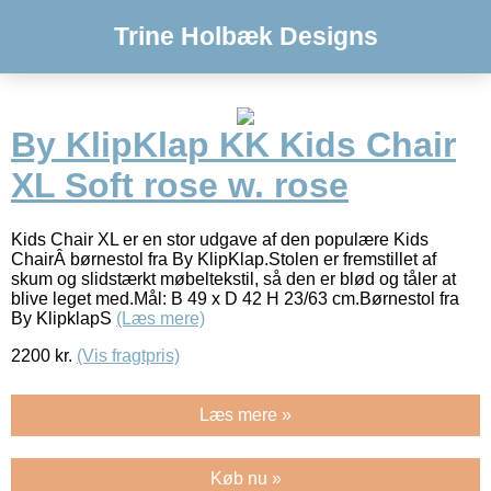
Trine Holbæk Designs
By KlipKlap KK Kids Chair
XL Soft rose w. rose
Kids Chair XL er en stor udgave af den populære Kids
ChairÂ børnestol fra By KlipKlap.Stolen er fremstillet af
skum og slidstærkt møbeltekstil, så den er blød og tåler at
blive leget med.Mål: B 49 x D 42 H 23/63 cm.Børnestol fra
By KlipklapS
(Læs mere)
2200
kr.
(Vis fragtpris)
Læs mere »
Køb nu »