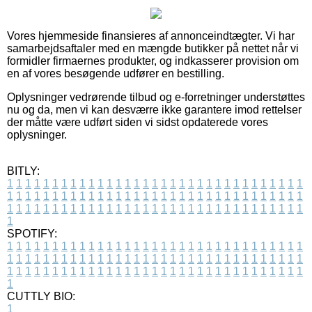
Vores hjemmeside finansieres af annonceindtægter. Vi har
samarbejdsaftaler med en mængde butikker på nettet når vi
formidler firmaernes produkter, og indkasserer provision om
en af vores besøgende udfører en bestilling.
Oplysninger vedrørende tilbud og e-forretninger understøttes
nu og da, men vi kan desværre ikke garantere imod rettelser
der måtte være udført siden vi sidst opdaterede vores
oplysninger.
BITLY:
1
1
1
1
1
1
1
1
1
1
1
1
1
1
1
1
1
1
1
1
1
1
1
1
1
1
1
1
1
1
1
1
1
1
1
1
1
1
1
1
1
1
1
1
1
1
1
1
1
1
1
1
1
1
1
1
1
1
1
1
1
1
1
1
1
1
1
1
1
1
1
1
1
1
1
1
1
1
1
1
1
1
1
1
1
1
1
1
1
1
1
1
1
1
1
1
1
1
1
1
SPOTIFY:
1
1
1
1
1
1
1
1
1
1
1
1
1
1
1
1
1
1
1
1
1
1
1
1
1
1
1
1
1
1
1
1
1
1
1
1
1
1
1
1
1
1
1
1
1
1
1
1
1
1
1
1
1
1
1
1
1
1
1
1
1
1
1
1
1
1
1
1
1
1
1
1
1
1
1
1
1
1
1
1
1
1
1
1
1
1
1
1
1
1
1
1
1
1
1
1
1
1
1
1
CUTTLY BIO:
1