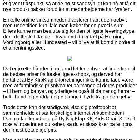
et givent tidspunkt, så at de højst sandsynligt kan nå at få dit
nye produkt pakket forud for at medarbejderne har fyraften.
Enkelte online virksomheder præsterer fragt uden gebyr,
men undertiden kun ifald man køber for en præcis sum.
Ellers kunne man beslutte sig for den billigste leveringstype,
der i de fleste tilfælde – hvad end du er tæt på Herning,
Vordingborg eller Hundested – vil blive at få kørt din ordre til
et afhentningssted.
Det er jo efterhånden i høj grad let for enhver at finde frem til
de bedste priser fra forskellige e-shops, og derved har
flertallet af By KlipKlap e-forretninger ikke kunne lade være
med at formindske prisniveauet på mange af deres produkter
– til børn og babyer, og yderligere også til damer og herrer –
helt i bund, og endda nogle gange tilbyde fragt uden gebyr.
Trods dette kan det stadigvæk vise sig profitabelt at
sammenholde et par forskellige internet virksomheder i
Danmark efter udsalg på By KlipKlap KK Kids Chair XL Soft
rose w. rose inden du køber, så du er skråsikker på at opnå
den mest betalelige pris.