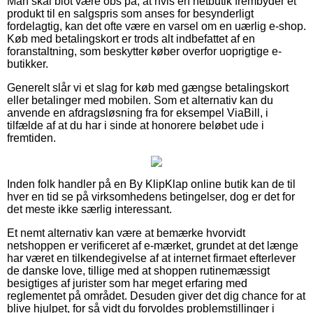
Man skal blot være obs på, at hvis en netbutik frembyder et
produkt til en salgspris som anses for besynderligt
fordelagtig, kan det ofte være en varsel om en uærlig e-shop.
Køb med betalingskort er trods alt indbefattet af en
foranstaltning, som beskytter køber overfor uoprigtige e-
butikker.
Generelt slår vi et slag for køb med gængse betalingskort
eller betalinger med mobilen. Som et alternativ kan du
anvende en afdragsløsning fra for eksempel ViaBill, i
tilfælde af at du har i sinde at honorere beløbet ude i
fremtiden.
Inden folk handler på en By KlipKlap online butik kan de til
hver en tid se på virksomhedens betingelser, dog er det for
det meste ikke særlig interessant.
Et nemt alternativ kan være at bemærke hvorvidt
netshoppen er verificeret af e-mærket, grundet at det længe
har været en tilkendegivelse af at internet firmaet efterlever
de danske love, tillige med at shoppen rutinemæssigt
besigtiges af jurister som har meget erfaring med
reglementet på området. Desuden giver det dig chance for at
blive hjulpet, for så vidt du forvoldes problemstillinger i