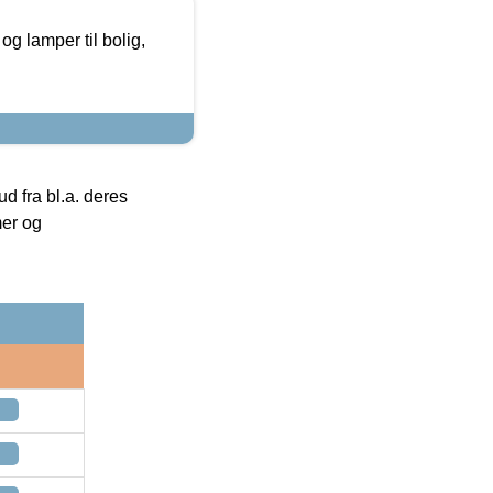
g lamper til bolig,
 fra bl.a. deres
mer og