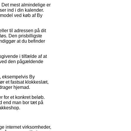
g. Det mest almindelige er
er ind i din kalender.
smodel ved køb af By
ler til adressen på dit
løs. Den prisbilligste
ndiggør at du befinder
ivende i tilfælde af at
en ved den pågældende
, eksempelvis By
r et fastsat klokkeslæt,
 drager hjemad.
r for et konkret beløb.
ad end man bor tæt på
 pakkeshop.
ige internet virksomheder,