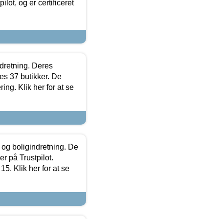
lot, og er certificeret
ndretning. Deres
s 37 butikker. De
ing. Klik her for at se
 og boligindretning. De
r på Trustpilot.
5. Klik her for at se