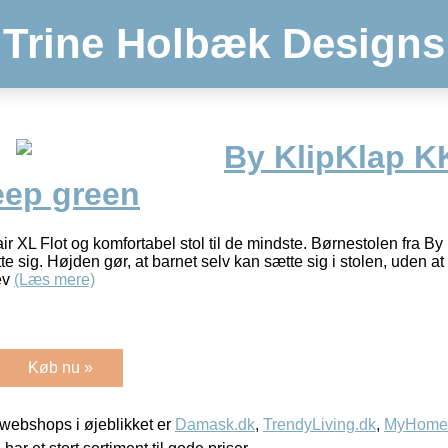
Trine Holbæk Designs
By KlipKlap K
eep green
r XL Flot og komfortabel stol til de mindste. Børnestolen fra By
e sig. Højden gør, at barnet selv kan sætte sig i stolen, uden at b
ev
(Læs mere)
Køb nu »
webshops i øjeblikket er
Damask.dk
,
TrendyLiving.dk
,
MyHomeM