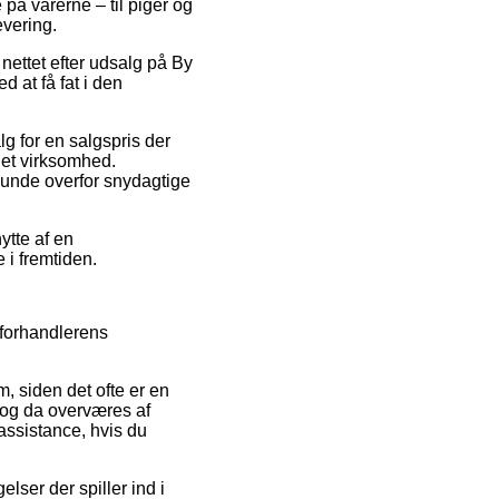
e på varerne – til piger og
evering.
å nettet efter udsalg på By
 at få fat i den
alg for en salgspris der
net virksomhed.
kunde overfor snydagtige
ytte af en
 i fremtiden.
 forhandlerens
 siden det ofte er en
 og da overværes af
assistance, hvis du
lser der spiller ind i