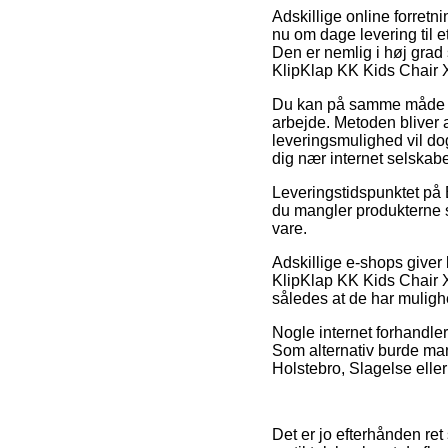
Adskillige online forretn
nu om dage levering til e
Den er nemlig i høj gra
KlipKlap KK Kids Chair 
Du kan på samme måde afve
arbejde. Metoden bliver a
leveringsmulighed vil do
dig nær internet selskabe
Leveringstidspunktet på 
du mangler produkterne s
vare.
Adskillige e-shops give
KlipKlap KK Kids Chair XL
således at de har muligh
Nogle internet forhandler
Som alternativ burde man
Holstebro, Slagelse eller 
Det er jo efterhånden ret