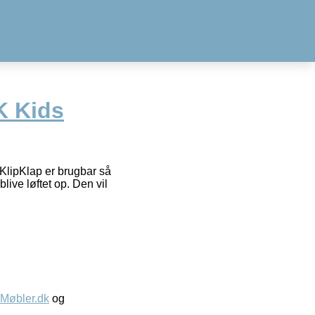
K Kids
 KlipKlap er brugbar så
live løftet op. Den vil
øbler.dk
og