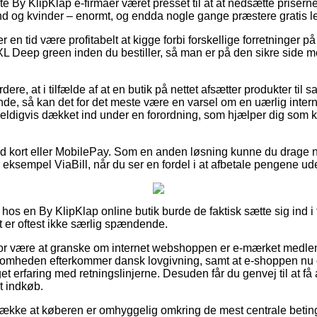
este By KlipKlap e-firmaer været presset til at at nedsætte prisern
nd og kvinder – enormt, og endda nogle gange præstere gratis l
er en tid være profitabelt at kigge forbi forskellige forretninger p
L Deep green inden du bestiller, så man er på den sikre side med
re, at i tilfælde af at en butik på nettet afsætter produkter til s
nde, så kan det for det meste være en varsel om en uærlig inter
 heldigvis dækket ind under en forordning, som hjælper dig som 
 med kort eller MobilePay. Som en anden løsning kunne du drage n
r eksempel ViaBill, når du ser en fordel i at afbetale pengene ude
os en By KlipKlap online butik burde de faktisk sætte sig ind i
t er oftest ikke særlig spændende.
for være at granske om internet webshoppen er e-mærket medlem,
rksomheden efterkommer dansk lovgivning, samt at e-shoppen nu
 erfaring med retningslinjerne. Desuden får du genvej til at få 
t indkøb.
trække at køberen er omhyggelig omkring de mest centrale betinge