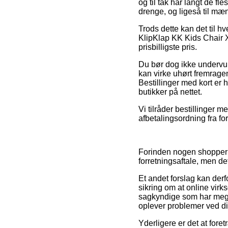
og til tak har langt de fl
drenge, og ligeså til mæ
Trods dette kan det til hv
KlipKlap KK Kids Chair X
prisbilligste pris.
Du bør dog ikke undervurde
kan virke uhørt fremrage
Bestillinger med kort er
butikker på nettet.
Vi tilråder bestillinger
afbetalingsordning fra fo
Forinden nogen shopper h
forretningsaftale, men de
Et andet forslag kan der
sikring om at online vi
sagkyndige som har meget
oplever problemer ved di
Yderligere er det at fore