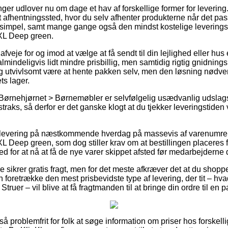
inger udlover nu om dage et hav af forskellige former for leverin
t afhentningssted, hvor du selv afhenter produkterne når det pass
d simpel, samt mange gange også den mindst kostelige levering
XL Deep green.
je for og imod at vælge at få sendt til din lejlighed eller hus el
lmindeligvis lidt mindre prisbillig, men samtidig rigtig gnidnings
g utvivlsomt være at hente pakken selv, men den løsning nødve
ts lager.
Børnehjørnet > Børnemøbler er selvfølgelig usædvanlig udslagsg
traks, så derfor er det ganske klogt at du tjekker leveringstid
r levering på næstkommende hverdag på massevis af varenumre
 Deep green, som dog stiller krav om at bestillingen placeres fø
ed for at nå at få de nye varer skippet afsted før medarbejderne
e sikrer gratis fragt, men for det meste afkræver det at du shoppe
 foretrække den mest prisbevidste type af levering, der tit – hv
Struer – vil blive at få fragtmanden til at bringe din ordre til en
 så problemfrit for folk at søge information om priser hos forskell