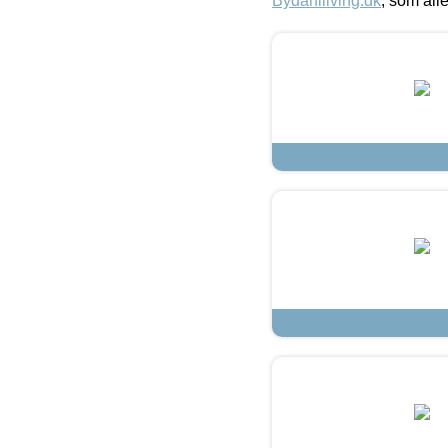
Bydahlliving.dk
, som alle