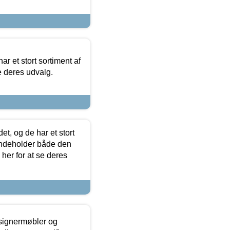
ar et stort sortiment af
e deres udvalg.
t, og de har et stort
 indeholder både den
 her for at se deres
esignermøbler og