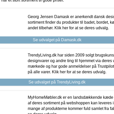
 har et stort sortiment til gode priser.
Georg Jensen Damask er anerkendt dansk desig
sortiment finder du produkter til badet, bordet, 
andet tilbehør. Klik her for at se deres udvalg.
Se udvalget på Damask.dk
TrendyLiving.dk har siden 2009 solgt brugskunst, 
designvarer og andre ting til hjemmet via deres
mærkede og har gode anmeldelser på Trustpilot,
på alle varer. Klik her for at se deres udvalg.
Se udvalget på TrendyLiving.dk
MyHomeMøbler.dk er en landsdækkende kæde m
af deres sortiment på webshoppen kan leveres i
mange af produkterne kommer fuld samlet fra fabr