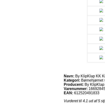
Navn:
By KlipKlap KK K
Kategori:
Børnehjørnet 
Producent:
By KlipKlap
Varenummer:
1669284
EAN:
612520491833
Vurderet til
4.1
ud af 5 st