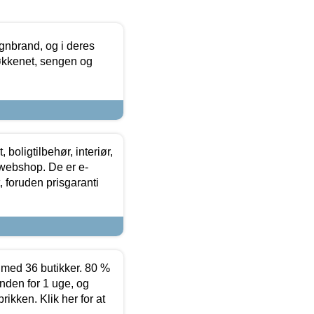
nbrand, og i deres
køkkenet, sengen og
boligtilbehør, interiør,
 webshop. De er e-
 foruden prisgaranti
ed 36 butikker. 80 %
nden for 1 uge, og
ikken. Klik her for at