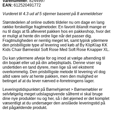
Varenummer:
8244997
EAN:
612520491772
Vurderet til
4.3
ud af 5 stjerner baseret på
8
anmeldelser
Størstedelen af online outlets tildeler nu om dage en lang
række forskellige fragtmetoder. En favorit iblandt mange er
nu til dags at få afleveret pakken hos en pakkeshop, hvor det
er muligt at hente din ordre lige når det passer dig.
Fragtmuligheden er nemlig meget let, samt typisk ydermere
den prisbilligste type af levering ved køb af By KlipKlap KK
Kids Chair Børnestol Soft Rose Med Soft Rose Knapper XL.
Du kan ydermere afveje for og imod at vælge afsending til
din bopæl eller ud på din arbejdsplads. Denne viser sig
undertiden en tand dyrere, men lige så vel ekstremt
overkommelig. Den prisbilligste metode til levering vil dog
altid være selv at hente pakken, men den mulighed er
betinget af at du lever nærved e-forretningens lager.
Leveringstidspunktet på Børnehjørnet > Børnemøbler er
selvfølgelig meget udslagsgivende såfremt vi skal bruge
dine nye produkter nu og her, så i det øjemed er det komplet
væsentligt at du undersøger den anslåede leveringstid på
det pågældende produkt.