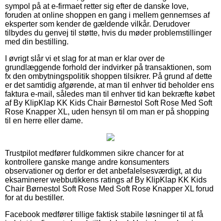
sympol på at e-firmaet retter sig efter de danske love,
foruden at online shoppen en gang i mellem gennemses af
eksperter som kender de gældende vilkår. Derudover
tilbydes du genvej til støtte, hvis du møder problemstillinger
med din bestilling.
I øvrigt slår vi et slag for at man er klar over de
grundlæggende forhold der indvirker på transaktionen, som
fx den ombytningspolitik shoppen tilsikrer. På grund af dette
er det samtidig afgørende, at man til enhver tid beholder ens
faktura e-mail, således man til enhver tid kan bekræfte købet
af By KlipKlap KK Kids Chair Børnestol Soft Rose Med Soft
Rose Knapper XL, uden hensyn til om man er på shopping
til en herre eller dame.
Trustpilot medfører fuldkommen sikre chancer for at
kontrollere ganske mange andre konsumenters
observationer og derfor er det anbefalelsesværdigt, at du
eksaminerer webbutikkens ratings af By KlipKlap KK Kids
Chair Børnestol Soft Rose Med Soft Rose Knapper XL forud
for at du bestiller.
Facebook medfører tillige faktisk stabile løsninger til at få