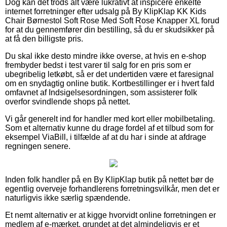
Dog kan det trods alt være lukrativt at inspicere enkelte
internet forretninger efter udsalg på By KlipKlap KK Kids
Chair Børnestol Soft Rose Med Soft Rose Knapper XL forud
for at du gennemfører din bestilling, så du er skudsikker på
at få den billigste pris.
Du skal ikke desto mindre ikke overse, at hvis en e-shop
frembyder bedst i test varer til salg for en pris som er
ubegribelig letkøbt, så er det undertiden være et faresignal
om en snydagtig online butik. Kortbestillinger er i hvert fald
omfavnet af Indsigelsesordningen, som assisterer folk
overfor svindlende shops på nettet.
Vi går generelt ind for handler med kort eller mobilbetaling.
Som et alternativ kunne du drage fordel af et tilbud som for
eksempel ViaBill, i tilfælde af at du har i sinde at afdrage
regningen senere.
Inden folk handler på en By KlipKlap butik på nettet bør de
egentlig overveje forhandlerens forretningsvilkår, men det er
naturligvis ikke særlig spændende.
Et nemt alternativ er at kigge hvorvidt online forretningen er
medlem af e-mærket, grundet at det almindeligvis er et