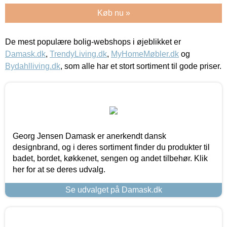
Køb nu »
De mest populære bolig-webshops i øjeblikket er
Damask.dk
,
TrendyLiving.dk
,
MyHomeMøbler.dk
og
Bydahlliving.dk
, som alle har et stort sortiment til gode priser.
Georg Jensen Damask er anerkendt dansk
designbrand, og i deres sortiment finder du produkter til
badet, bordet, køkkenet, sengen og andet tilbehør. Klik
her for at se deres udvalg.
Se udvalget på Damask.dk