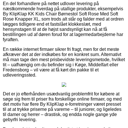
En del forhandlere på nettet udlover levering på
næstkommende hverdag på utallige produkter, eksempelvis
By KlipKlap KK Kids Chair Børnestol Soft Rose Med Soft
Rose Knapper XL, som trods alt står og falder med at ordren
lægges tidligere end et fastslået klokkeslæt, med
hensynstagen til at de højst sandsynligt kan nå at få
bestillingen ud af døren forud for at lagermedarbejderne har
fyraften.
En række internet firmaer sikrer fri fragt, men for det meste
afkræver det at der indkøbes for en konkret sum. Alternativt
må man tage den mest prisbevidste leveringsmetode, hvilket
tit – uafhængig om du befinder sig i Køge, Middelfart eller
Fredensborg – vil være at få kørt din pakke til et
udleveringssted.
Det er jo efterhånden usædvanlig problemfrit for købere at
søge sig frem til priser fra forskellige online firmaer, og med
det motiv har flere By KlipKlap e-forretninger været presset
til at at trykke priserne på varerne – til juniorer, og ligeledes
til damer og herrer – drastisk, og endda nogle gange yde
gebyrfri levering.