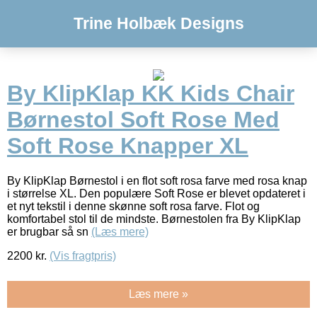
Trine Holbæk Designs
By KlipKlap KK Kids Chair
Børnestol Soft Rose Med
Soft Rose Knapper XL
By KlipKlap Børnestol i en flot soft rosa farve med rosa knap
i størrelse XL. Den populære Soft Rose er blevet opdateret i
et nyt tekstil i denne skønne soft rosa farve. Flot og
komfortabel stol til de mindste. Børnestolen fra By KlipKlap
er brugbar så sn
(Læs mere)
2200
kr.
(Vis fragtpris)
Læs mere »