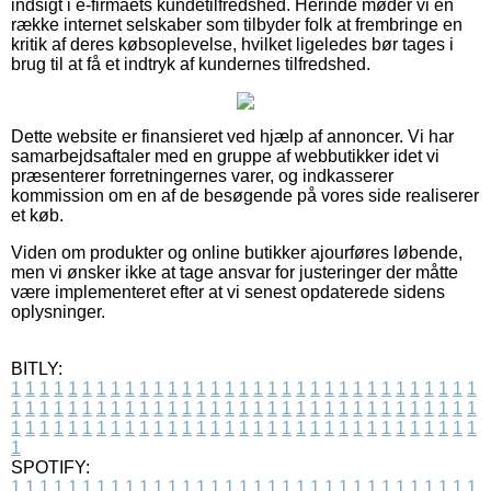
indsigt i e-firmaets kundetilfredshed. Herinde møder vi en
række internet selskaber som tilbyder folk at frembringe en
kritik af deres købsoplevelse, hvilket ligeledes bør tages i
brug til at få et indtryk af kundernes tilfredshed.
Dette website er finansieret ved hjælp af annoncer. Vi har
samarbejdsaftaler med en gruppe af webbutikker idet vi
præsenterer forretningernes varer, og indkasserer
kommission om en af de besøgende på vores side realiserer
et køb.
Viden om produkter og online butikker ajourføres løbende,
men vi ønsker ikke at tage ansvar for justeringer der måtte
være implementeret efter at vi senest opdaterede sidens
oplysninger.
BITLY:
1
1
1
1
1
1
1
1
1
1
1
1
1
1
1
1
1
1
1
1
1
1
1
1
1
1
1
1
1
1
1
1
1
1
1
1
1
1
1
1
1
1
1
1
1
1
1
1
1
1
1
1
1
1
1
1
1
1
1
1
1
1
1
1
1
1
1
1
1
1
1
1
1
1
1
1
1
1
1
1
1
1
1
1
1
1
1
1
1
1
1
1
1
1
1
1
1
1
1
1
SPOTIFY:
1
1
1
1
1
1
1
1
1
1
1
1
1
1
1
1
1
1
1
1
1
1
1
1
1
1
1
1
1
1
1
1
1