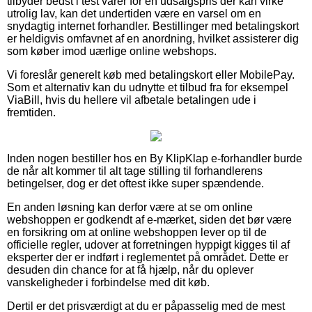
tilbyder bedst i test varer for en udsalgspris der kan virke
utrolig lav, kan det undertiden være en varsel om en
snydagtig internet forhandler. Bestillinger med betalingskort
er heldigvis omfavnet af en anordning, hvilket assisterer dig
som køber imod uærlige online webshops.
Vi foreslår generelt køb med betalingskort eller MobilePay.
Som et alternativ kan du udnytte et tilbud fra for eksempel
ViaBill, hvis du hellere vil afbetale betalingen ude i
fremtiden.
Inden nogen bestiller hos en By KlipKlap e-forhandler burde
de når alt kommer til alt tage stilling til forhandlerens
betingelser, dog er det oftest ikke super spændende.
En anden løsning kan derfor være at se om online
webshoppen er godkendt af e-mærket, siden det bør være
en forsikring om at online webshoppen lever op til de
officielle regler, udover at forretningen hyppigt kigges til af
eksperter der er indført i reglementet på området. Dette er
desuden din chance for at få hjælp, når du oplever
vanskeligheder i forbindelse med dit køb.
Dertil er det prisværdigt at du er påpasselig med de mest