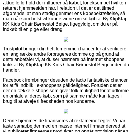
aktuelle forhold der influerer på købet, for eksempel hvilken
returret hjemmesiden har. I relation til det er det tilmed
afgørende, at man stadig gemmer ens købsbekræftelse, så
man når som helst vil kunne vidne om sit køb af By KlipKlap
KK Kids Chair Børnestol Beige, ligegyldigt om du er på
indkøb til en pige eller dreng.
Trustpilot bringer dig helt fornemme chancer for at verificere
en lang række andre forbrugeres domme og på grund af
dette anbefaler vi, at du ser nærmere på internet shoppens
kritik af By KlipKlap KK Kids Chair Børnestol Beige inden du
handler.
Facebook frembringer desuden de facto fantastiske chancer
for at få indblik i e-shoppens pålidelighed. Foruden det er
der en række e-shops som giver folk mulighed for at udforme
en omtale af deres køb, som på samme måde kan tages i
brug til at afveje tilfredsheden hos kunderne.
Denne hjemmeside finansieres af reklameindtægter. Vi har
faste samarbejder med en masse internet firmaer derved at
vi publicerer firmaernes produkter, og opnår provision når en