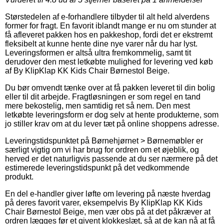
Størstedelen af e-forhandlere tilbyder til alt held alverdens
former for fragt. En favorit iblandt mange er nu om stunder at
få afleveret pakken hos en pakkeshop, fordi det er ekstremt
fleksibelt at kunne hente dine nye varer når du har lyst.
Leveringsformen er altså ultra fremkommelig, samt tit
derudover den mest letkøbte mulighed for levering ved køb
af By KlipKlap KK Kids Chair Børnestol Beige.
Du bør omvendt tænke over at få pakken leveret til din bolig
eller til dit arbejde. Fragtløsningen er som regel en tand
mere bekostelig, men samtidig ret så nem. Den mest
letkøbte leveringsform er dog selv at hente produkterne, som
jo stiller krav om at du lever tæt på online shoppens adresse.
Leveringstidspunktet på Børnehjørnet > Børnemøbler er
særligt vigtig om vi har brug for ordren om et øjeblik, og
herved er det naturligvis passende at du ser nærmere på det
estimerede leveringstidspunkt på det vedkommende
produkt.
En del e-handler giver løfte om levering på næste hverdag
på deres favorit varer, eksempelvis By KlipKlap KK Kids
Chair Børnestol Beige, men vær obs på at det påkræver at
ordren lægges før et givent klokkeslæt, så at de kan nå at få