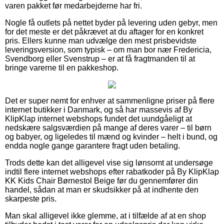
varen pakket før medarbejderne har fri.
Nogle få outlets på nettet byder på levering uden gebyr, men
for det meste er det påkrævet at du aftager for en konkret
pris. Ellers kunne man udvælge den mest prisbevidste
leveringsversion, som typisk – om man bor nær Fredericia,
Svendborg eller Svenstrup – er at få fragtmanden til at
bringe varerne til en pakkeshop.
Det er super nemt for enhver at sammenligne priser på flere
internet butikker i Danmark, og så har massevis af By
KlipKlap internet webshops fundet det uundgåeligt at
nedskære salgsværdien på mange af deres varer – til børn
og babyer, og ligeledes til mænd og kvinder – helt i bund, og
endda nogle gange garantere fragt uden betaling.
Trods dette kan det alligevel vise sig lønsomt at undersøge
indtil flere internet webshops efter rabatkoder på By KlipKlap
KK Kids Chair Børnestol Beige før du gennemfører din
handel, sådan at man er skudsikker på at indhente den
skarpeste pris.
Man skal alligevel ikke glemme, at i tilfælde af at en shop