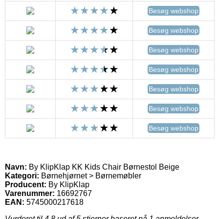
Besøg webshop
Besøg webshop
Besøg webshop
Besøg webshop
Besøg webshop
Besøg webshop
Besøg webshop
Navn:
By KlipKlap KK Kids Chair Børnestol Beige
Kategori:
Børnehjørnet > Børnemøbler
Producent:
By KlipKlap
Varenummer:
16692767
EAN:
5745000217618
Vurderet til
4.8
ud af 5 stjerner baseret på
1
anmeldelser