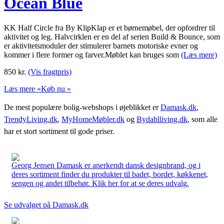
Ocean Blue
KK Half Circle fra By KlipKlap er et børnemøbel, der opfordrer til
aktivitet og leg. Halvcirklen er en del af serien Build & Bounce, som
er aktivitetsmoduler der stimulerer barnets motoriske evner og
kommer i flere former og farver.Møblet kan bruges som
(Læs mere)
850
kr.
(Vis fragtpris)
Læs mere »
Køb nu »
De mest populære bolig-webshops i øjeblikket er
Damask.dk
,
TrendyLiving.dk
,
MyHomeMøbler.dk
og
Bydahlliving.dk
, som alle
har et stort sortiment til gode priser.
Georg Jensen Damask er anerkendt dansk designbrand, og i
deres sortiment finder du produkter til badet, bordet, køkkenet,
sengen og andet tilbehør. Klik her for at se deres udvalg.
Se udvalget på Damask.dk