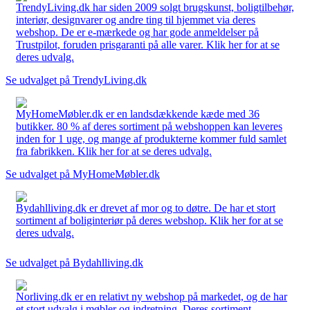
TrendyLiving.dk har siden 2009 solgt brugskunst, boligtilbehør,
interiør, designvarer og andre ting til hjemmet via deres
webshop. De er e-mærkede og har gode anmeldelser på
Trustpilot, foruden prisgaranti på alle varer. Klik her for at se
deres udvalg.
Se udvalget på TrendyLiving.dk
MyHomeMøbler.dk er en landsdækkende kæde med 36
butikker. 80 % af deres sortiment på webshoppen kan leveres
inden for 1 uge, og mange af produkterne kommer fuld samlet
fra fabrikken. Klik her for at se deres udvalg.
Se udvalget på MyHomeMøbler.dk
Bydahlliving.dk er drevet af mor og to døtre. De har et stort
sortiment af boliginteriør på deres webshop. Klik her for at se
deres udvalg.
Se udvalget på Bydahlliving.dk
Norliving.dk er en relativt ny webshop på markedet, og de har
et stort udvalg i møbler og indretning. Deres sortiment