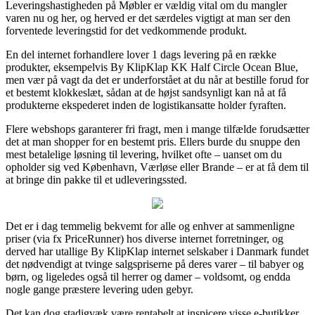
Leveringshastigheden på Møbler er vældig vital om du mangler
varen nu og her, og herved er det særdeles vigtigt at man ser den
forventede leveringstid for det vedkommende produkt.
En del internet forhandlere lover 1 dags levering på en række
produkter, eksempelvis By KlipKlap KK Half Circle Ocean Blue,
men vær på vagt da det er underforstået at du når at bestille forud for
et bestemt klokkeslæt, sådan at de højst sandsynligt kan nå at få
produkterne ekspederet inden de logistikansatte holder fyraften.
Flere webshops garanterer fri fragt, men i mange tilfælde forudsætter
det at man shopper for en bestemt pris. Ellers burde du snuppe den
mest betalelige løsning til levering, hvilket ofte – uanset om du
opholder sig ved København, Værløse eller Brande – er at få dem til
at bringe din pakke til et udleveringssted.
Det er i dag temmelig bekvemt for alle og enhver at sammenligne
priser (via fx PriceRunner) hos diverse internet forretninger, og
derved har utallige By KlipKlap internet selskaber i Danmark fundet
det nødvendigt at tvinge salgspriserne på deres varer – til babyer og
børn, og ligeledes også til herrer og damer – voldsomt, og endda
nogle gange præstere levering uden gebyr.
Det kan dog stadigvæk være rentabelt at inspicere visse e-butikker