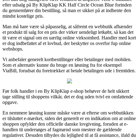
efter udsalg på By KlipKlap KK Half Circle Ocean Blue forinden
du gennemfører din bestilling, så man er sikker på at indhente den
mindst kostelige pris.
Man må bare være så påpasselig, at såfremt en webbutik afhænder
et produkt til salg for en pris der virker uendeligt letkøbt, så kan det
tit være et signal om en uærlig online virksomhed. Handler med kort
er dog indbefattet af et lovbud, der beskytter os overfor fup online
webshops.
Vi anbefaler generelt kortbestillinger eller betalinger med mobilen.
Som et alternativ kunne du bruge en løsning fra for eksempel
ViaBill, forudsat du foretrækker at betale betalingen ude i fremtiden.
Før folk handler i en By KlipKlap e-shop behøver de helt sikkert
tage stilling til shoppens vilkår, det er dog uden tvivl en omfattende
opgave.
En nemmere løsning kunne måske være at efterse om webbutikken
er tilsluttet e-mærket, siden det generelt er en indikation om at online
shoppen opfylder den officielle danske lovgivning, foruden at e-
handlen tit undersøges af fagmænd som mestrer de gældende
regulativer. Desuden tilbydes du lejlighed til at få assistance, ifald du