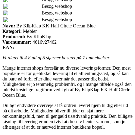
Besøg webshop
Besøg webshop
Besøg webshop
Navn:
By KlipKlap KK Half Circle Ocean Blue
Kategori:
Møbler
Producent:
By KlipKlap
Varenummer:
4616v27462
EAN:
Vurderet til
4.8
ud af 5 stjerner baseret på
7
anmeldelser
Mange internet shops foreslår nu diverse leveringsformer. Den mest
populære er for øjeblikket levering til et afhentningssted, og så kan
du bare gå forbi efter dine varer når det passer dig bedst.
Muligheden er jo temmelig problemfri, og i mange tilfælde også den
mindst kostelige fragtform ved køb af By KlipKlap KK Half Circle
Ocean Blue.
Du bør endvidere overveje at få ordren leveret hjem til dig eller ud
på dit arbejde. Muligheden bliver til tider en sjat mere
omkostningsfuld, men til gengæld usædvanlig praktisk. Den billigste
løsning til levering er uden tvivl at du selv henter varerne, som jo
afhænger af at du er nærved internet butikkens bopæl.