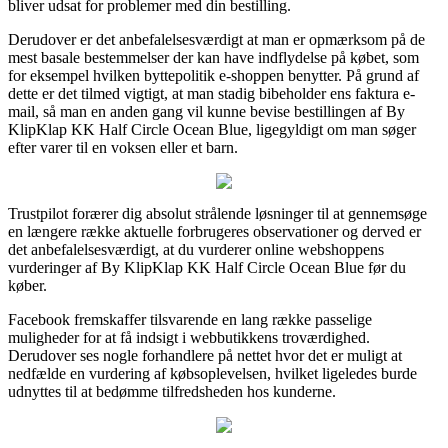
bliver udsat for problemer med din bestilling.
Derudover er det anbefalelsesværdigt at man er opmærksom på de
mest basale bestemmelser der kan have indflydelse på købet, som
for eksempel hvilken byttepolitik e-shoppen benytter. På grund af
dette er det tilmed vigtigt, at man stadig bibeholder ens faktura e-
mail, så man en anden gang vil kunne bevise bestillingen af By
KlipKlap KK Half Circle Ocean Blue, ligegyldigt om man søger
efter varer til en voksen eller et barn.
Trustpilot forærer dig absolut strålende løsninger til at gennemsøge
en længere række aktuelle forbrugeres observationer og derved er
det anbefalelsesværdigt, at du vurderer online webshoppens
vurderinger af By KlipKlap KK Half Circle Ocean Blue før du
køber.
Facebook fremskaffer tilsvarende en lang række passelige
muligheder for at få indsigt i webbutikkens troværdighed.
Derudover ses nogle forhandlere på nettet hvor det er muligt at
nedfælde en vurdering af købsoplevelsen, hvilket ligeledes burde
udnyttes til at bedømme tilfredsheden hos kunderne.