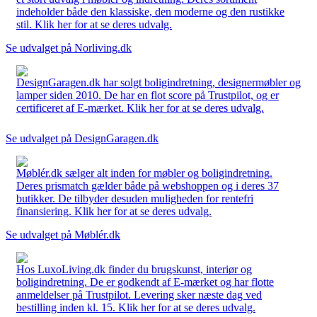
indeholder både den klassiske, den moderne og den rustikke
stil. Klik her for at se deres udvalg.
Se udvalget på Norliving.dk
DesignGaragen.dk har solgt boligindretning, designermøbler og
lamper siden 2010. De har en flot score på Trustpilot, og er
certificeret af E-mærket. Klik her for at se deres udvalg.
Se udvalget på DesignGaragen.dk
Møblér.dk sælger alt inden for møbler og boligindretning.
Deres prismatch gælder både på webshoppen og i deres 37
butikker. De tilbyder desuden muligheden for rentefri
finansiering. Klik her for at se deres udvalg.
Se udvalget på Møblér.dk
Hos LuxoLiving.dk finder du brugskunst, interiør og
boligindretning. De er godkendt af E-mærket og har flotte
anmeldelser på Trustpilot. Levering sker næste dag ved
bestilling inden kl. 15. Klik her for at se deres udvalg.