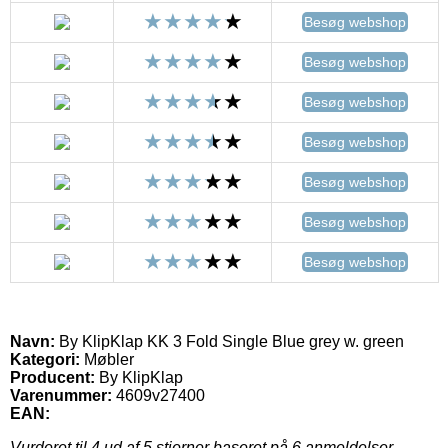
Besøg webshop
Besøg webshop
Besøg webshop
Besøg webshop
Besøg webshop
Besøg webshop
Besøg webshop
Navn:
By KlipKlap KK 3 Fold Single Blue grey w. green
Kategori:
Møbler
Producent:
By KlipKlap
Varenummer:
4609v27400
EAN:
Vurderet til
4
ud af 5 stjerner baseret på
6
anmeldelser