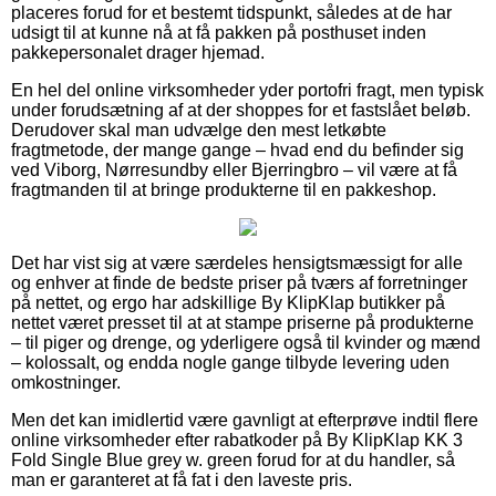
placeres forud for et bestemt tidspunkt, således at de har
udsigt til at kunne nå at få pakken på posthuset inden
pakkepersonalet drager hjemad.
En hel del online virksomheder yder portofri fragt, men typisk
under forudsætning af at der shoppes for et fastslået beløb.
Derudover skal man udvælge den mest letkøbte
fragtmetode, der mange gange – hvad end du befinder sig
ved Viborg, Nørresundby eller Bjerringbro – vil være at få
fragtmanden til at bringe produkterne til en pakkeshop.
Det har vist sig at være særdeles hensigtsmæssigt for alle
og enhver at finde de bedste priser på tværs af forretninger
på nettet, og ergo har adskillige By KlipKlap butikker på
nettet været presset til at at stampe priserne på produkterne
– til piger og drenge, og yderligere også til kvinder og mænd
– kolossalt, og endda nogle gange tilbyde levering uden
omkostninger.
Men det kan imidlertid være gavnligt at efterprøve indtil flere
online virksomheder efter rabatkoder på By KlipKlap KK 3
Fold Single Blue grey w. green forud for at du handler, så
man er garanteret at få fat i den laveste pris.