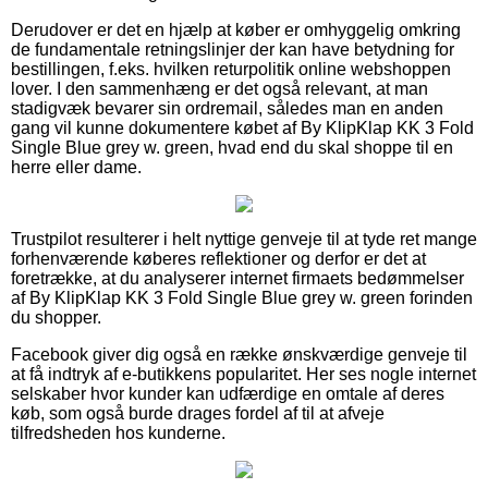
Derudover er det en hjælp at køber er omhyggelig omkring
de fundamentale retningslinjer der kan have betydning for
bestillingen, f.eks. hvilken returpolitik online webshoppen
lover. I den sammenhæng er det også relevant, at man
stadigvæk bevarer sin ordremail, således man en anden
gang vil kunne dokumentere købet af By KlipKlap KK 3 Fold
Single Blue grey w. green, hvad end du skal shoppe til en
herre eller dame.
Trustpilot resulterer i helt nyttige genveje til at tyde ret mange
forhenværende køberes reflektioner og derfor er det at
foretrække, at du analyserer internet firmaets bedømmelser
af By KlipKlap KK 3 Fold Single Blue grey w. green forinden
du shopper.
Facebook giver dig også en række ønskværdige genveje til
at få indtryk af e-butikkens popularitet. Her ses nogle internet
selskaber hvor kunder kan udfærdige en omtale af deres
køb, som også burde drages fordel af til at afveje
tilfredsheden hos kunderne.