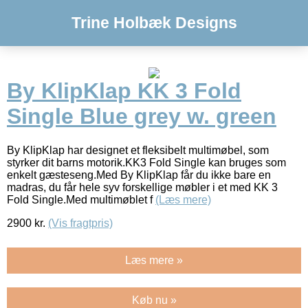
Trine Holbæk Designs
By KlipKlap KK 3 Fold
Single Blue grey w. green
By KlipKlap har designet et fleksibelt multimøbel, som
styrker dit barns motorik.KK3 Fold Single kan bruges som
enkelt gæsteseng.Med By KlipKlap får du ikke bare en
madras, du får hele syv forskellige møbler i et med KK 3
Fold Single.Med multimøblet f
(Læs mere)
2900
kr.
(Vis fragtpris)
Læs mere »
Køb nu »