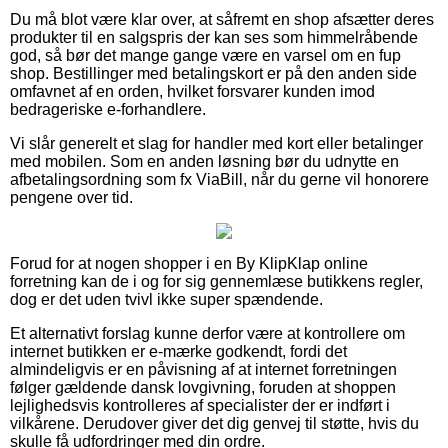
Du må blot være klar over, at såfremt en shop afsætter deres
produkter til en salgspris der kan ses som himmelråbende
god, så bør det mange gange være en varsel om en fup
shop. Bestillinger med betalingskort er på den anden side
omfavnet af en orden, hvilket forsvarer kunden imod
bedrageriske e-forhandlere.
Vi slår generelt et slag for handler med kort eller betalinger
med mobilen. Som en anden løsning bør du udnytte en
afbetalingsordning som fx ViaBill, når du gerne vil honorere
pengene over tid.
Forud for at nogen shopper i en By KlipKlap online
forretning kan de i og for sig gennemlæse butikkens regler,
dog er det uden tvivl ikke super spændende.
Et alternativt forslag kunne derfor være at kontrollere om
internet butikken er e-mærke godkendt, fordi det
almindeligvis er en påvisning af at internet forretningen
følger gældende dansk lovgivning, foruden at shoppen
lejlighedsvis kontrolleres af specialister der er indført i
vilkårene. Derudover giver det dig genvej til støtte, hvis du
skulle få udfordringer med din ordre.