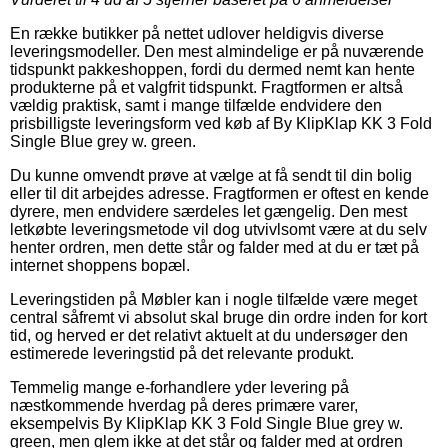
En række butikker på nettet udlover heldigvis diverse
leveringsmodeller. Den mest almindelige er på nuværende
tidspunkt pakkeshoppen, fordi du dermed nemt kan hente
produkterne på et valgfrit tidspunkt. Fragtformen er altså
vældig praktisk, samt i mange tilfælde endvidere den
prisbilligste leveringsform ved køb af By KlipKlap KK 3 Fold
Single Blue grey w. green.
Du kunne omvendt prøve at vælge at få sendt til din bolig
eller til dit arbejdes adresse. Fragtformen er oftest en kende
dyrere, men endvidere særdeles let gængelig. Den mest
letkøbte leveringsmetode vil dog utvivlsomt være at du selv
henter ordren, men dette står og falder med at du er tæt på
internet shoppens bopæl.
Leveringstiden på Møbler kan i nogle tilfælde være meget
central såfremt vi absolut skal bruge din ordre inden for kort
tid, og herved er det relativt aktuelt at du undersøger den
estimerede leveringstid på det relevante produkt.
Temmelig mange e-forhandlere yder levering på
næstkommende hverdag på deres primære varer,
eksempelvis By KlipKlap KK 3 Fold Single Blue grey w.
green, men glem ikke at det står og falder med at ordren