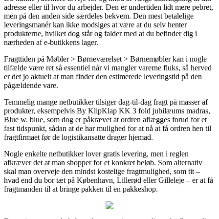
adresse eller til hvor du arbejder. Den er undertiden lidt mere pebret,
men på den anden side særdeles bekvem. Den mest betalelige
leveringsmanér kan ikke modsiges at være at du selv henter
produkterne, hvilket dog står og falder med at du befinder dig i
nærheden af e-butikkens lager.
Fragttiden på Møbler > Børneværelset > Børnemøbler kan i nogle
tilfælde være ret så essentiel når vi mangler varerne fluks, så herved
er det jo aktuelt at man finder den estimerede leveringstid på den
pågældende vare.
Temmelig mange netbutikker tilsiger dag-til-dag fragt på masser af
produkter, eksempelvis By KlipKlap KK 3 fold jubilæums madras,
Blue w. blue, som dog er påkrævet at ordren aflægges forud for et
fast tidspunkt, sådan at de har mulighed for at nå at få ordren hen til
fragtfirmaet før de logistikansatte drager hjemad.
Nogle enkelte netbutikker lover gratis levering, men i reglen
afkræver det at man shopper for et konkret beløb. Som alternativ
skal man overveje den mindst kostelige fragtmulighed, som tit –
hvad end du bor tæt på København, Lillerød eller Gilleleje – er at få
fragtmanden til at bringe pakken til en pakkeshop.