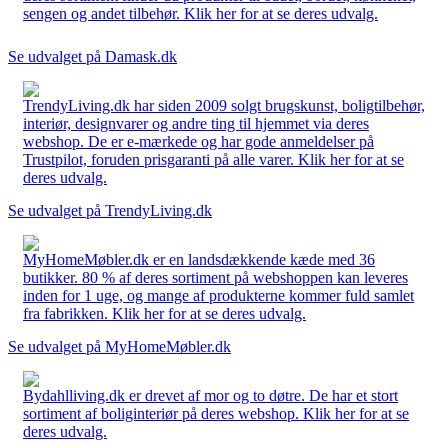
sengen og andet tilbehør. Klik her for at se deres udvalg.
Se udvalget på Damask.dk
TrendyLiving.dk har siden 2009 solgt brugskunst, boligtilbehør,
interiør, designvarer og andre ting til hjemmet via deres
webshop. De er e-mærkede og har gode anmeldelser på
Trustpilot, foruden prisgaranti på alle varer. Klik her for at se
deres udvalg.
Se udvalget på TrendyLiving.dk
MyHomeMøbler.dk er en landsdækkende kæde med 36
butikker. 80 % af deres sortiment på webshoppen kan leveres
inden for 1 uge, og mange af produkterne kommer fuld samlet
fra fabrikken. Klik her for at se deres udvalg.
Se udvalget på MyHomeMøbler.dk
Bydahlliving.dk er drevet af mor og to døtre. De har et stort
sortiment af boliginteriør på deres webshop. Klik her for at se
deres udvalg.