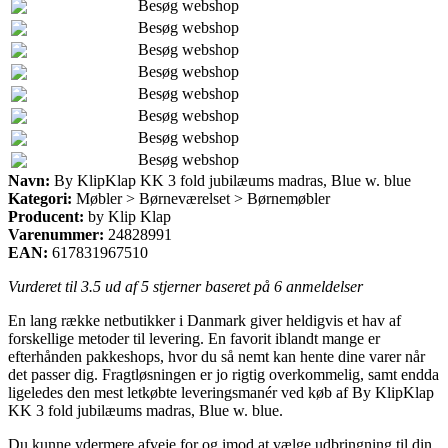
Besøg webshop
Besøg webshop
Besøg webshop
Besøg webshop
Besøg webshop
Besøg webshop
Besøg webshop
Besøg webshop
Navn:
By KlipKlap KK 3 fold jubilæums madras, Blue w. blue
Kategori:
Møbler > Børneværelset > Børnemøbler
Producent:
by Klip Klap
Varenummer:
24828991
EAN:
617831967510
Vurderet til
3.5
ud af 5 stjerner baseret på
6
anmeldelser
En lang række netbutikker i Danmark giver heldigvis et hav af
forskellige metoder til levering. En favorit iblandt mange er
efterhånden pakkeshops, hvor du så nemt kan hente dine varer når
det passer dig. Fragtløsningen er jo rigtig overkommelig, samt endda
ligeledes den mest letkøbte leveringsmanér ved køb af By KlipKlap
KK 3 fold jubilæums madras, Blue w. blue.
Du kunne ydermere afveje for og imod at vælge udbringning til din