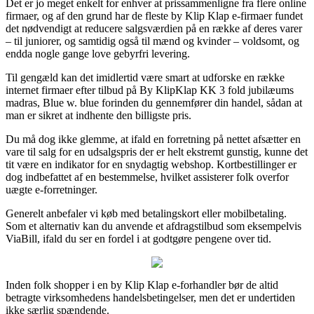
Det er jo meget enkelt for enhver at prissammenligne fra flere online
firmaer, og af den grund har de fleste by Klip Klap e-firmaer fundet
det nødvendigt at reducere salgsværdien på en række af deres varer
– til juniorer, og samtidig også til mænd og kvinder – voldsomt, og
endda nogle gange love gebyrfri levering.
Til gengæld kan det imidlertid være smart at udforske en række
internet firmaer efter tilbud på By KlipKlap KK 3 fold jubilæums
madras, Blue w. blue forinden du gennemfører din handel, sådan at
man er sikret at indhente den billigste pris.
Du må dog ikke glemme, at ifald en forretning på nettet afsætter en
vare til salg for en udsalgspris der er helt ekstremt gunstig, kunne det
tit være en indikator for en snydagtig webshop. Kortbestillinger er
dog indbefattet af en bestemmelse, hvilket assisterer folk overfor
uægte e-forretninger.
Generelt anbefaler vi køb med betalingskort eller mobilbetaling.
Som et alternativ kan du anvende et afdragstilbud som eksempelvis
ViaBill, ifald du ser en fordel i at godtgøre pengene over tid.
Inden folk shopper i en by Klip Klap e-forhandler bør de altid
betragte virksomhedens handelsbetingelser, men det er undertiden
ikke særlig spændende.