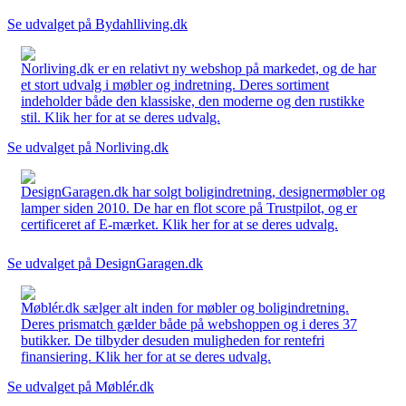
Se udvalget på Bydahlliving.dk
Norliving.dk er en relativt ny webshop på markedet, og de har
et stort udvalg i møbler og indretning. Deres sortiment
indeholder både den klassiske, den moderne og den rustikke
stil. Klik her for at se deres udvalg.
Se udvalget på Norliving.dk
DesignGaragen.dk har solgt boligindretning, designermøbler og
lamper siden 2010. De har en flot score på Trustpilot, og er
certificeret af E-mærket. Klik her for at se deres udvalg.
Se udvalget på DesignGaragen.dk
Møblér.dk sælger alt inden for møbler og boligindretning.
Deres prismatch gælder både på webshoppen og i deres 37
butikker. De tilbyder desuden muligheden for rentefri
finansiering. Klik her for at se deres udvalg.
Se udvalget på Møblér.dk