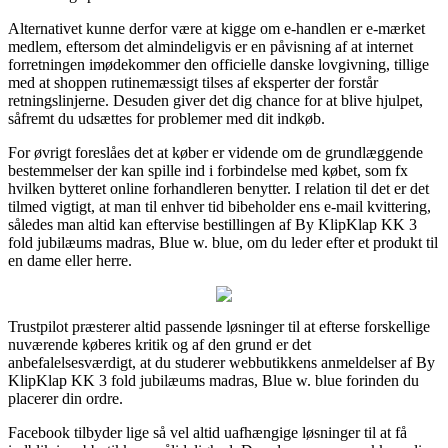
Alternativet kunne derfor være at kigge om e-handlen er e-mærket
medlem, eftersom det almindeligvis er en påvisning af at internet
forretningen imødekommer den officielle danske lovgivning, tillige
med at shoppen rutinemæssigt tilses af eksperter der forstår
retningslinjerne. Desuden giver det dig chance for at blive hjulpet,
såfremt du udsættes for problemer med dit indkøb.
For øvrigt foreslåes det at køber er vidende om de grundlæggende
bestemmelser der kan spille ind i forbindelse med købet, som fx
hvilken bytteret online forhandleren benytter. I relation til det er det
tilmed vigtigt, at man til enhver tid bibeholder ens e-mail kvittering,
således man altid kan eftervise bestillingen af By KlipKlap KK 3
fold jubilæums madras, Blue w. blue, om du leder efter et produkt til
en dame eller herre.
Trustpilot præsterer altid passende løsninger til at efterse forskellige
nuværende køberes kritik og af den grund er det
anbefalelsesværdigt, at du studerer webbutikkens anmeldelser af By
KlipKlap KK 3 fold jubilæums madras, Blue w. blue forinden du
placerer din ordre.
Facebook tilbyder lige så vel altid uafhængige løsninger til at få