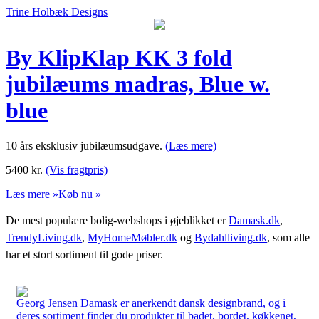
Trine Holbæk Designs
By KlipKlap KK 3 fold
jubilæums madras, Blue w.
blue
10 års eksklusiv jubilæumsudgave.
(Læs mere)
5400
kr.
(Vis fragtpris)
Læs mere »
Køb nu »
De mest populære bolig-webshops i øjeblikket er
Damask.dk
,
TrendyLiving.dk
,
MyHomeMøbler.dk
og
Bydahlliving.dk
, som alle
har et stort sortiment til gode priser.
Georg Jensen Damask er anerkendt dansk designbrand, og i
deres sortiment finder du produkter til badet, bordet, køkkenet,