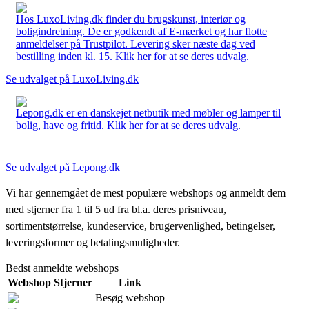
Hos LuxoLiving.dk finder du brugskunst, interiør og
boligindretning. De er godkendt af E-mærket og har flotte
anmeldelser på Trustpilot. Levering sker næste dag ved
bestilling inden kl. 15. Klik her for at se deres udvalg.
Se udvalget på LuxoLiving.dk
Lepong.dk er en danskejet netbutik med møbler og lamper til
bolig, have og fritid. Klik her for at se deres udvalg.
Se udvalget på Lepong.dk
Vi har gennemgået de mest populære webshops og anmeldt dem
med stjerner fra 1 til 5 ud fra bl.a. deres prisniveau,
sortimentstørrelse, kundeservice, brugervenlighed, betingelser,
leveringsformer og betalingsmuligheder.
Bedst anmeldte webshops
Webshop
Stjerner
Link
Besøg webshop