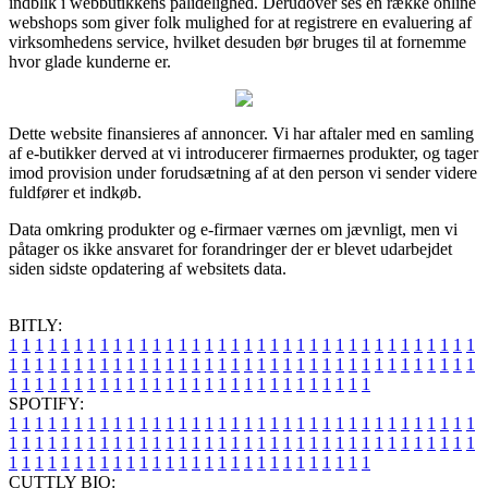
indblik i webbutikkens pålidelighed. Derudover ses en række online
webshops som giver folk mulighed for at registrere en evaluering af
virksomhedens service, hvilket desuden bør bruges til at fornemme
hvor glade kunderne er.
Dette website finansieres af annoncer. Vi har aftaler med en samling
af e-butikker derved at vi introducerer firmaernes produkter, og tager
imod provision under forudsætning af at den person vi sender videre
fuldfører et indkøb.
Data omkring produkter og e-firmaer værnes om jævnligt, men vi
påtager os ikke ansvaret for forandringer der er blevet udarbejdet
siden sidste opdatering af websitets data.
BITLY:
1
1
1
1
1
1
1
1
1
1
1
1
1
1
1
1
1
1
1
1
1
1
1
1
1
1
1
1
1
1
1
1
1
1
1
1
1
1
1
1
1
1
1
1
1
1
1
1
1
1
1
1
1
1
1
1
1
1
1
1
1
1
1
1
1
1
1
1
1
1
1
1
1
1
1
1
1
1
1
1
1
1
1
1
1
1
1
1
1
1
1
1
1
1
1
1
1
1
1
1
SPOTIFY:
1
1
1
1
1
1
1
1
1
1
1
1
1
1
1
1
1
1
1
1
1
1
1
1
1
1
1
1
1
1
1
1
1
1
1
1
1
1
1
1
1
1
1
1
1
1
1
1
1
1
1
1
1
1
1
1
1
1
1
1
1
1
1
1
1
1
1
1
1
1
1
1
1
1
1
1
1
1
1
1
1
1
1
1
1
1
1
1
1
1
1
1
1
1
1
1
1
1
1
1
CUTTLY BIO: