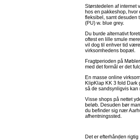
Størstedelen af internet 
hos en pakkeshop, hvor de
fleksibel, samt desuden 
(PU) w. blue grey.
Du burde alternativt foret
oftest en lille smule me
vil dog til enhver tid væ
virksomhedens bopæl.
Fragtperioden på Møbler 
med det formål er det fu
En masse online virksomh
KlipKlap KK 3 fold Dark g
så de sandsynligvis kan n
Visse shops på nettet yde
beløb. Desuden bør man v
du befinder sig nær Aarhu
afhentningssted.
Det er efterhånden rigtig 