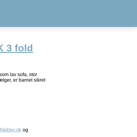
 3 fold
som lav sofa, stor
ger, er barnet sikret
øbler.dk
og