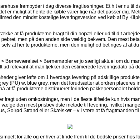
varehuse frembyder i dag diverse fragtløsninger. Et hit er nu til d
t er muligt at hente de købte varer lige når det passer dig. Met
tilmed den mindst kostelige leveringsversion ved køb af By Klip
række at få produkterne bragt til din bopæl eller ud til dit arbejd
re pebret, men på den anden side vældig bekvem. Den mest betal
re selv at hente produkterne, men den mulighed betinges af at du
> Børneværelset > Børnemøbler er jo særligt aktuel om du mang
ldt ud relevant at man tjekker den estimerede leveringsdato på 
eder giver løfte om 1 hverdags levering på adskillige produkte
rey (PU) w. blue grey, men det forudsætter at ordren placeres in
å at få produkterne distribueret forinden pakkepersonalet holder
r fragt uden omkostninger, men i de fleste tilfælde kun hvis man
ælge den mest prisbevidste metode til levering, hvilket mange
s, Solrød Strand eller Skælskør – vil være at få fragtmanden til a
simpelt for alle og enhver at finde frem til de bedste priser hos f