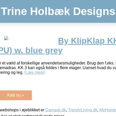
Trine Holbæk Designs
By KlipKlap KK
PU) w. blue grey
 et væld af forskellige anvendelsesmuligheder. Brug den f.eks. 
emadras. KK 3 kan også foldes i flere etager. Uanset hvad du væl
lering og leg.
(Læs mere)
Køb nu »
webshops i øjeblikket er
Damask.dk
,
TrendyLiving.dk
,
MyHomeM