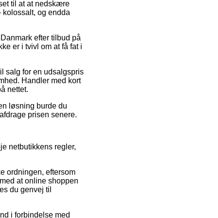
set til at at nedskære
– kolossalt, og endda
 Danmark efter tilbud på
er i tvivl om at få fat i
il salg for en udsalgspris
somhed. Handler med kort
å nettet.
den løsning burde du
t afdrage prisen senere.
je netbutikkens regler,
ke ordningen, eftersom
ge med at online shoppen
es du genvej til
 ind i forbindelse med