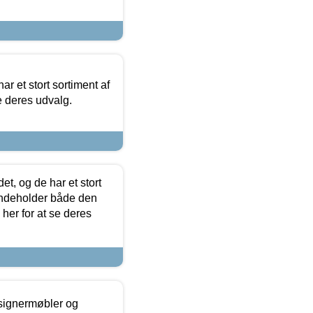
ar et stort sortiment af
e deres udvalg.
t, og de har et stort
 indeholder både den
 her for at se deres
esignermøbler og