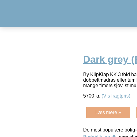
Dark grey (
By KlipKlap KK 3 fold har
dobbeltmadras eller tuml
mange timers sjov, stimu
5700
kr.
(Vis fragtpris)
Læs mere »
De mest populære bolig-