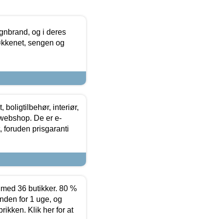
nbrand, og i deres
køkkenet, sengen og
boligtilbehør, interiør,
 webshop. De er e-
 foruden prisgaranti
ed 36 butikker. 80 %
nden for 1 uge, og
ikken. Klik her for at