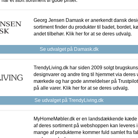
 har et stort sortiment til gode priser.
Georg Jensen Damask er anerkendt dansk desig
sortiment finder du produkter til badet, bordet, 
andet tilbehør. Klik her for at se deres udvalg.
Se udvalget på Damask.dk
TrendyLiving.dk har siden 2009 solgt brugskunst, 
designvarer og andre ting til hjemmet via deres
mærkede og har gode anmeldelser på Trustpilot,
på alle varer. Klik her for at se deres udvalg.
Se udvalget på TrendyLiving.dk
MyHomeMøbler.dk er en landsdækkende kæde m
af deres sortiment på webshoppen kan leveres i
mange af produkterne kommer fuld samlet fra fabr