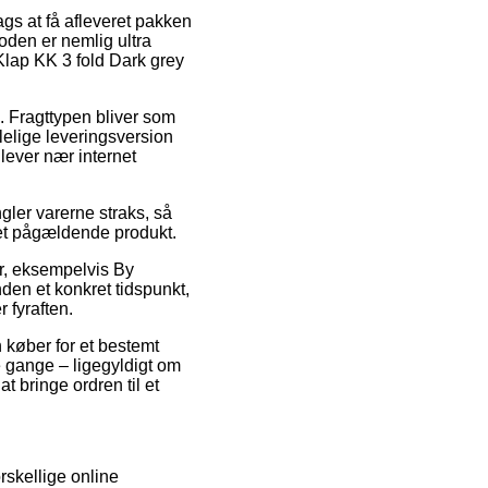
ags at få afleveret pakken
oden er nemlig ultra
Klap KK 3 fold Dark grey
e. Fragttypen bliver som
elige leveringsversion
 lever nær internet
ler varerne straks, så
det pågældende produkt.
r, eksempelvis By
den et konkret tidspunkt,
 fyraften.
 køber for et bestemt
 gange – ligegyldigt om
t bringe ordren til et
orskellige online