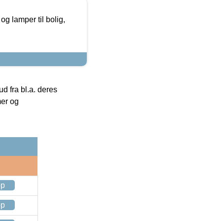
g lamper til bolig,
 fra bl.a. deres
mer og
op
op