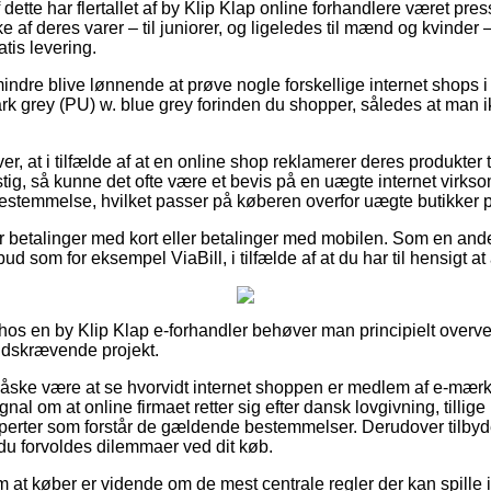
dette har flertallet af by Klip Klap online forhandlere været pres
 af deres varer – til juniorer, og ligeledes til mænd og kvinder 
tis levering.
indre blive lønnende at prøve nogle forskellige internet shops i
k grey (PU) w. blue grey forinden du shopper, således at man ikke 
r, at i tilfælde af at en online shop reklamerer deres produkter t
tig, så kunne det ofte være et bevis på en uægte internet virk
 bestemmelse, hvilket passer på køberen overfor uægte butikker p
 for betalinger med kort eller betalinger med mobilen. Som en an
bud som for eksempel ViaBill, i tilfælde af at du har til hensigt a
er hos en by Klip Klap e-forhandler behøver man principielt overve
 tidskrævende projekt.
måske være at se hvorvidt internet shoppen er medlem af e-mær
gnal om at online firmaet retter sig efter dansk lovgivning, tilli
ksperter som forstår de gældende bestemmelser. Derudover tilbyd
 du forvoldes dilemmaer ved dit køb.
g om at køber er vidende om de mest centrale regler der kan spille