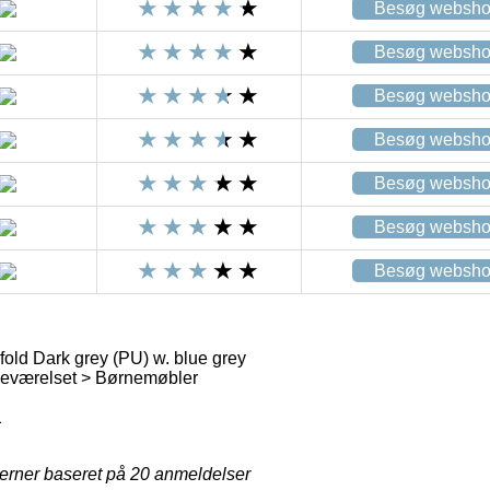
Besøg websh
Besøg websh
Besøg websh
Besøg websh
Besøg websh
Besøg websh
Besøg websh
old Dark grey (PU) w. blue grey
eværelset > Børnemøbler
1
jerner baseret på
20
anmeldelser