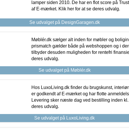
lamper siden 2010. De har en flot score på Trustpi
af E-mærket. Klik her for at se deres udvalg.
Se udvalget på DesignGaragen.dk
Møblér.dk sælger alt inden for møbler og boligi
prismatch gælder både på webshoppen og i dere
tilbyder desuden muligheden for rentefri finansier
deres udvalg.
Se udvalget på Møblér.dk
Hos LuxoLiving.dk finder du brugskunst, interiør
er godkendt af E-mærket og har flotte anmeldelse
Levering sker næste dag ved bestilling inden kl. 1
deres udvalg.
Se udvalget på LuxoLiving.dk