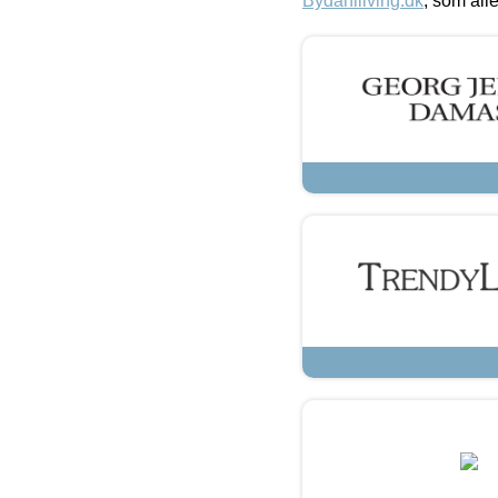
Bydahlliving.dk
, som alle