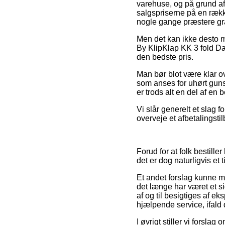
varehuse, og på grund af 
salgspriserne på en række
nogle gange præstere gra
Men det kan ikke desto m
By KlipKlap KK 3 fold Dar
den bedste pris.
Man bør blot være klar ove
som anses for uhørt guns
er trods alt en del af en
Vi slår generelt et slag
overveje et afbetalingstil
Forud for at folk bestill
det er dog naturligvis et
Et andet forslag kunne 
det længe har været et si
af og til besigtiges af e
hjælpende service, ifald
I øvrigt stiller vi forsla