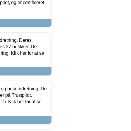
lot, og er certificeret
ndretning. Deres
s 37 butikker. De
ing. Klik her for at se
 og boligindretning. De
r på Trustpilot.
5. Klik her for at se