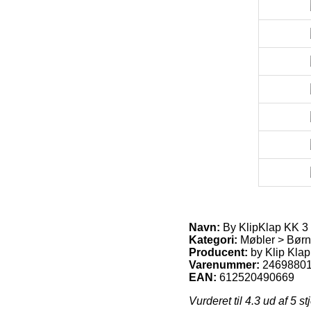
Navn:
By KlipKlap KK 3 f
Kategori:
Møbler > Børn
Producent:
by Klip Klap
Varenummer:
2469880
EAN:
612520490669
Vurderet til
4.3
ud af 5 st