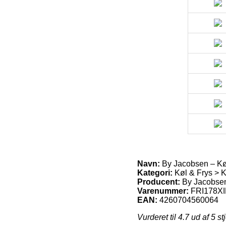
Navn:
By Jacobsen – Køl
Kategori:
Køl & Frys > K
Producent:
By Jacobse
Varenummer:
FRI178X
EAN:
4260704560064
Vurderet til
4.7
ud af 5 st