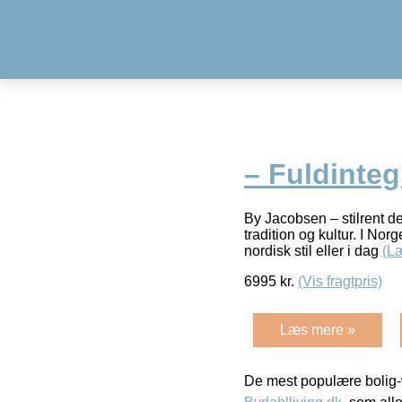
– Fuldinteg
By Jacobsen – stilrent de
tradition og kultur. I Nor
nordisk stil eller i dag
(L
6995
kr.
(Vis fragtpris)
Læs mere »
De mest populære bolig-