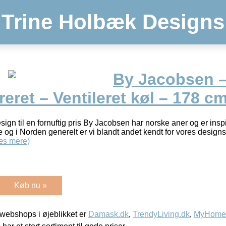
Trine Holbæk Designs
By Jacobsen 
reret – Ventileret køl – 178 c
sign til en fornuftig pris By Jacobsen har norske aner og er inspi
ge og i Norden generelt er vi blandt andet kendt for vores designs 
æs mere)
Køb nu »
webshops i øjeblikket er
Damask.dk
,
TrendyLiving.dk
,
MyHomeM