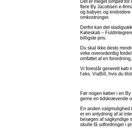
Det er meget simpelt for 
flere By Jacobsen e-firma
og babyer, og endvidere 
omkostninger.
Derfor kan det stadigvæk 
Køleskab – Fuldintegreret
billigste pris.
Du skal ikke desto mindr
virke overordentlig forde
omfattet af en forordning
Vi foreslår generelt køb 
f.eks. ViaBill, hvis du til
Før nogen køber i en By 
gerne en tidskrævende 
En anden valgmulighed k
er en antydning af at inte
besøges af sagkyndige so
skulle få udfordringer i 