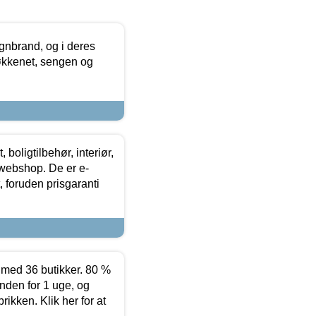
nbrand, og i deres
køkkenet, sengen og
boligtilbehør, interiør,
 webshop. De er e-
 foruden prisgaranti
ed 36 butikker. 80 %
nden for 1 uge, og
ikken. Klik her for at