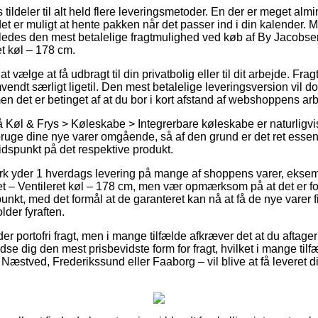
tildeler til alt held flere leveringsmetoder. En der er meget almi
et er muligt at hente pakken når det passer ind i din kalender. 
geledes den mest betalelige fragtmulighed ved køb af By Jacobs
et køl – 178 cm.
 vælge at få udbragt til din privatbolig eller til dit arbejde. Fragt
vendt særligt ligetil. Den mest betalelige leveringsversion vil dog
n det er betinget af at du bor i kort afstand af webshoppens arb
Køl & Frys > Køleskabe > Integrerbare køleskabe er naturligvi
 bruge dine nye varer omgående, så af den grund er det ret esse
idspunkt på det respektive produkt.
ark yder 1 hverdags levering på mange af shoppens varer, ekse
t – Ventileret køl – 178 cm, men vær opmærksom på at det er fo
punkt, med det formål at de garanteret kan nå at få de nye varer f
der fyraften.
yder portofri fragt, men i mange tilfælde afkræver det at du aftage
e dig den mest prisbevidste form for fragt, hvilket i mange tilf
æstved, Frederikssund eller Faaborg – vil blive at få leveret din