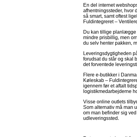
En del internet webshops 
afhentningssteder, hvor d
så smart, samt oftest li
Fuldintegreret – Ventiler
Du kan tillige planlægge at
mindre prisbillig, men om
du selv henter pakken, me
Leveringsdygtigheden på 
forudsat du står og skal
det forventede leveringst
Flere e-butikker i Danm
Køleskab – Fuldintegrere
igennem før et aftalt tids
logistikmedarbejderne hol
Visse online outlets tilb
Som alternativ må man uds
om man befinder sig ved N
udleveringssted.