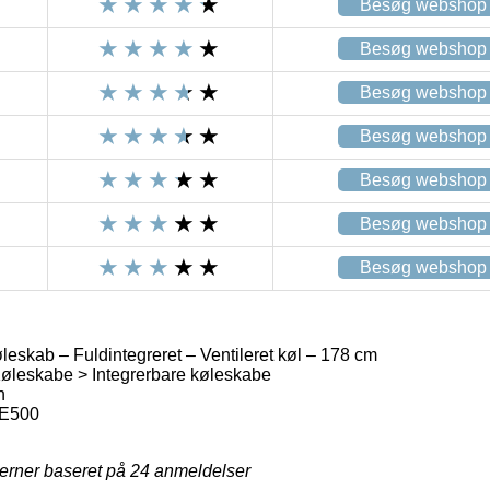
Besøg webshop
Besøg webshop
Besøg webshop
Besøg webshop
Besøg webshop
Besøg webshop
Besøg webshop
eskab – Fuldintegreret – Ventileret køl – 178 cm
øleskabe > Integrerbare køleskabe
n
IE500
jerner baseret på
24
anmeldelser