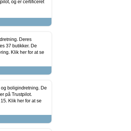
lot, og er certificeret
ndretning. Deres
s 37 butikker. De
ing. Klik her for at se
 og boligindretning. De
r på Trustpilot.
5. Klik her for at se