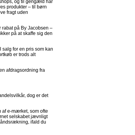
bshops, og til gengæld har
es produkter – til børn
ve fragt uden
ter rabat på By Jacobsen –
kker på at skaffe sig den
 salg for en pris som kan
rtkøb er trods alt
 en afdragsordning fra
ndelsvilkår, dog er det
 af e-mærket, som ofte
ernet selskabet jævnligt
håndsrækning, ifald du