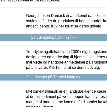
 har et stort sortiment til gode priser.
Georg Jensen Damask er anerkendt dansk desig
sortiment finder du produkter til badet, bordet, 
andet tilbehør. Klik her for at se deres udvalg.
Se udvalget på Damask.dk
TrendyLiving.dk har siden 2009 solgt brugskunst, 
designvarer og andre ting til hjemmet via deres
mærkede og har gode anmeldelser på Trustpilot,
på alle varer. Klik her for at se deres udvalg.
Se udvalget på TrendyLiving.dk
MyHomeMøbler.dk er en landsdækkende kæde m
af deres sortiment på webshoppen kan leveres i
mange af produkterne kommer fuld samlet fra fabr