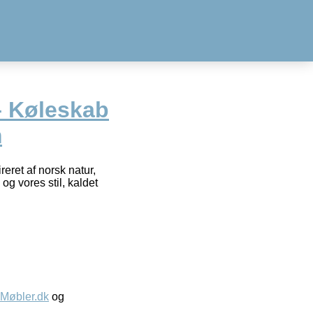
– Køleskab
m
reret af norsk natur,
og vores stil, kaldet
øbler.dk
og