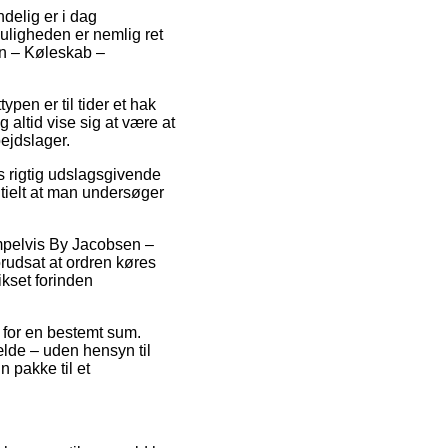
ndelig er i dag
Muligheden er nemlig ret
en – Køleskab –
typen er til tider et hak
 altid vise sig at være at
ejdslager.
s rigtig udslagsgivende
ntielt at man undersøger
mpelvis By Jacobsen –
rudsat at ordren køres
ikset forinden
r for en bestemt sum.
ælde – uden hensyn til
 pakke til et