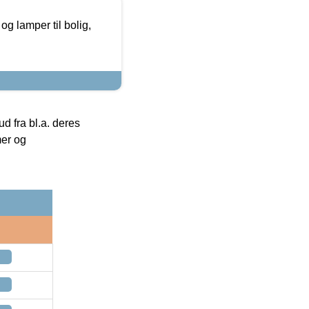
g lamper til bolig,
 fra bl.a. deres
mer og