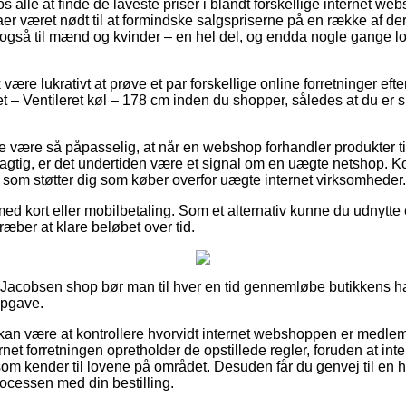
os alle at finde de laveste priser i blandt forskellige internet we
er været nødt til at formindske salgspriserne på en række af der
også til mænd og kvinder – en hel del, og endda nogle gange lo
være lukrativt at prøve et par forskellige online forretninger ef
 – Ventileret køl – 178 cm inden du shopper, således at du er si
e være så påpasselig, at når en webshop forhandler produkter til
lagtig, er det undertiden være et signal om en uægte netshop. Ko
, som støtter dig som køber overfor uægte internet virksomheder.
med kort eller mobilbetaling. Som et alternativ kunne du udnytte
stræber at klare beløbet over tid.
Jacobsen shop bør man til hver en tid gennemløbe butikkens ha
opgave.
an være at kontrollere hvorvidt internet webshoppen er medlem
rnet forretningen opretholder de opstillede regler, foruden at int
m kender til lovene på området. Desuden får du genvej til en 
processen med din bestilling.