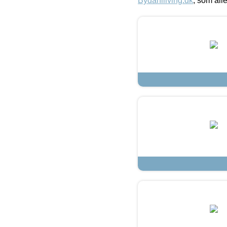
Bydahlliving.dk
, som alle