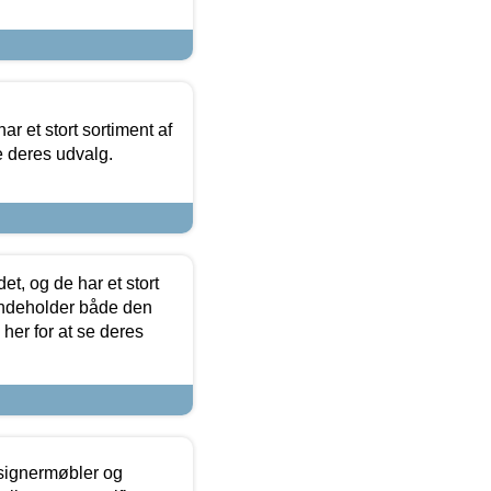
ar et stort sortiment af
e deres udvalg.
t, og de har et stort
 indeholder både den
 her for at se deres
esignermøbler og