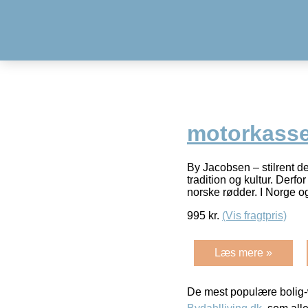
motorkasse
By Jacobsen – stilrent de
tradition og kultur. Derf
norske rødder. I Norge o
995
kr.
(Vis fragtpris)
Læs mere »
De mest populære bolig-