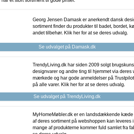
 har et stort sortiment til gode priser.
Georg Jensen Damask er anerkendt dansk desig
sortiment finder du produkter til badet, bordet, 
andet tilbehør. Klik her for at se deres udvalg.
Se udvalget på Damask.dk
TrendyLiving.dk har siden 2009 solgt brugskunst, 
designvarer og andre ting til hjemmet via deres
mærkede og har gode anmeldelser på Trustpilot,
på alle varer. Klik her for at se deres udvalg.
Se udvalget på TrendyLiving.dk
MyHomeMøbler.dk er en landsdækkende kæde m
af deres sortiment på webshoppen kan leveres i
mange af produkterne kommer fuld samlet fra fabr