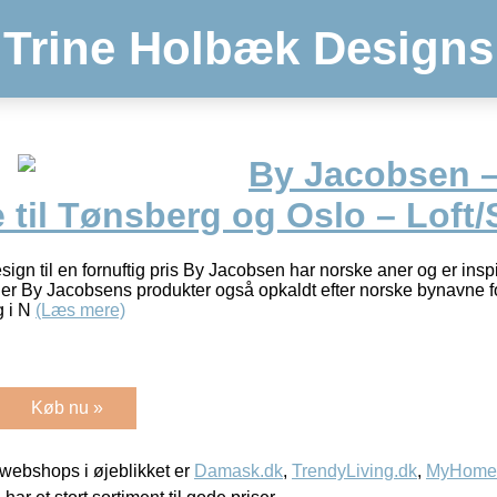
Trine Holbæk Designs
By Jacobsen –
 til Tønsberg og Oslo – Loft
sign til en fornuftig pris By Jacobsen har norske aner og er inspi
or er By Jacobsens produkter også opkaldt efter norske bynavne fo
g i N
(Læs mere)
Køb nu »
webshops i øjeblikket er
Damask.dk
,
TrendyLiving.dk
,
MyHomeM