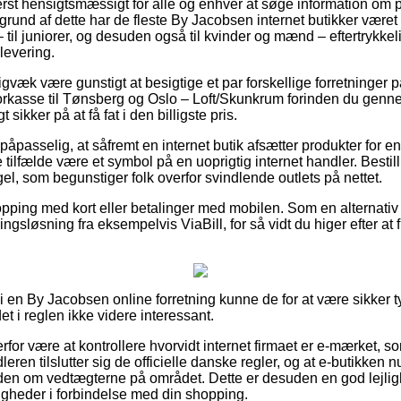
rst hensigtsmæssigt for alle og enhver at søge information om pr
grund af dette har de fleste By Jacobsen internet butikker været 
 til juniorer, og desuden også til kvinder og mænd – eftertrykke
levering.
gvæk være gunstigt at besigtige et par forskellige forretninger på
kasse til Tønsberg og Oslo – Loft/Skunkrum forinden du gennem
sikker på at få fat i den billigste pris.
åpasselig, at såfremt en internet butik afsætter produkter for en
le tilfælde være et symbol på en uoprigtig internet handler. Besti
el, som begunstiger folk overfor svindlende outlets på nettet.
opping med kort eller betalinger med mobilen. Som en alternati
ingsløsning fra eksempelvis ViaBill, for så vidt du higer efter at
r i en By Jacobsen online forretning kunne de for at være sikker
det i reglen ikke videre interessant.
erfor være at kontrollere hvorvidt internet firmaet er e-mærket, s
leren tilslutter sig de officielle danske regler, og at e-butikken 
iden om vedtægterne på området. Dette er desuden en god lejlighe
igheder i forbindelse med din shopping.