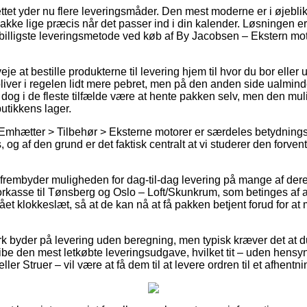
ttet yder nu flere leveringsmåder. Den mest moderne er i øjeb
akke lige præcis når det passer ind i din kalender. Løsningen e
billigste leveringsmetode ved køb af By Jacobsen – Ekstern mo
e at bestille produkterne til levering hjem til hvor du bor eller u
iver i regelen lidt mere pebret, men på den anden side ualminde
il dog i de fleste tilfælde være at hente pakken selv, men den mu
butikkens lager.
Emhætter > Tilbehør > Eksterne motorer er særdeles betydnings
, og af den grund er det faktisk centralt at vi studerer den forven
frembyder muligheden for dag-til-dag levering på mange af der
kasse til Tønsberg og Oslo – Loft/Skunkrum, som betinges af a
ået klokkeslæt, så at de kan nå at få pakken betjent forud for a
k byder på levering uden beregning, men typisk kræver det at du 
gribe den mest letkøbte leveringsudgave, hvilket tit – uden hensyn
er Struer – vil være at få dem til at levere ordren til et afhentn