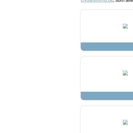
Bydahlliving.dk
, som alle