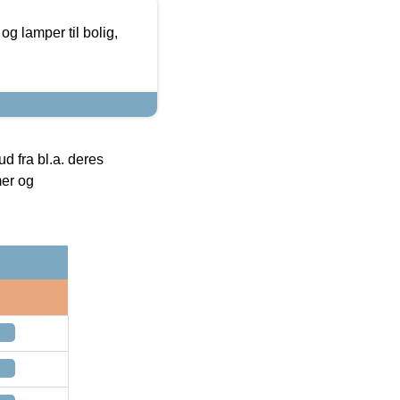
g lamper til bolig,
 fra bl.a. deres
mer og