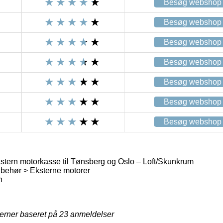
Besøg webshop
Besøg webshop
Besøg webshop
Besøg webshop
Besøg webshop
Besøg webshop
Besøg webshop
tern motorkasse til Tønsberg og Oslo – Loft/Skunkrum
behør > Eksterne motorer
n
jerner baseret på
23
anmeldelser