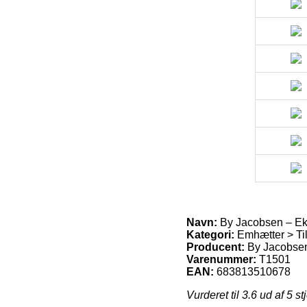
Navn:
By Jacobsen – Eks
Kategori:
Emhætter > Til
Producent:
By Jacobse
Varenummer:
T1501
EAN:
683813510678
Vurderet til
3.6
ud af 5 st