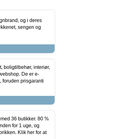
nbrand, og i deres
køkkenet, sengen og
boligtilbehør, interiør,
 webshop. De er e-
 foruden prisgaranti
ed 36 butikker. 80 %
nden for 1 uge, og
ikken. Klik her for at