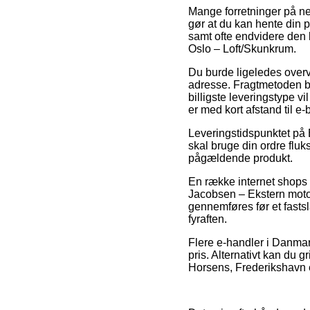
Mange forretninger på ne
gør at du kan hente din p
samt ofte endvidere den 
Oslo – Loft/Skunkrum.
Du burde ligeledes overvej
adresse. Fragtmetoden bl
billigste leveringstype v
er med kort afstand til e-
Leveringstidspunktet på 
skal bruge din ordre fluks
pågældende produkt.
En række internet shops 
Jacobsen – Ekstern motor
gennemføres før et fastsl
fyraften.
Flere e-handler i Danmar
pris. Alternativt kan du 
Horsens, Frederikshavn ell