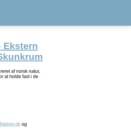
 Ekstern
/Skunkrum
reret af norsk natur,
r at holde fast i de
øbler.dk
og