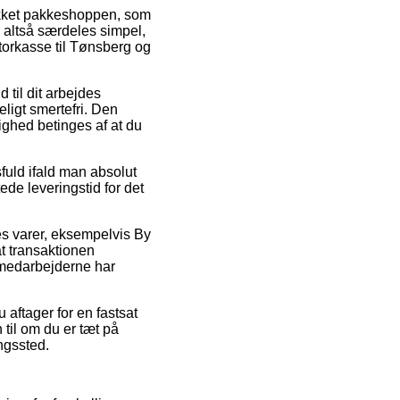
likket pakkeshoppen, som
r altså særdeles simpel,
torkasse til Tønsberg og
d til dit arbejdes
ligt smertefri. Den
lighed betinges af at du
fuld ifald man absolut
tede leveringstid for det
es varer, eksempelvis By
t transaktionen
t medarbejderne har
aftager for en fastsat
 til om du er tæt på
ingssted.