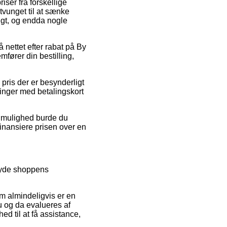
iser fra forskellige
tvunget til at sænke
ligt, og endda nogle
 nettet efter rabat på By
fører din bestilling,
 pris der er besynderligt
llinger med betalingskort
v mulighed burde du
 finansiere prisen over en
 tyde shoppens
om almindeligvis er en
nu og da evalueres af
d til at få assistance,