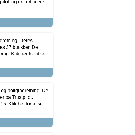
lot, og er certificeret
ndretning. Deres
s 37 butikker. De
ing. Klik her for at se
 og boligindretning. De
r på Trustpilot.
5. Klik her for at se