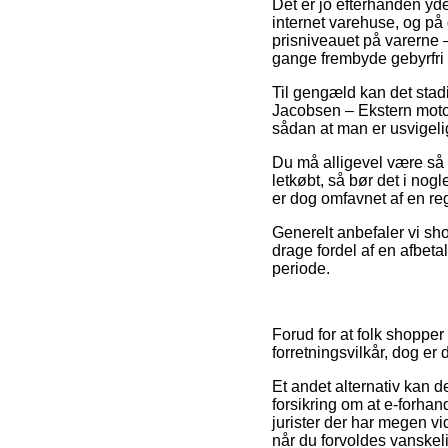
Det er jo efterhånden yde
internet varehuse, og på 
prisniveauet på varerne –
gange frembyde gebyrfri 
Til gengæld kan det stadi
Jacobsen – Ekstern motor
sådan at man er usvigeligt 
Du må alligevel være så p
letkøbt, så bør det i nog
er dog omfavnet af en reg
Generelt anbefaler vi sh
drage fordel af en afbetal
periode.
Forud for at folk shoppe
forretningsvilkår, dog er 
Et andet alternativ kan d
forsikring om at e-forhand
jurister der har megen v
når du forvoldes vanskel