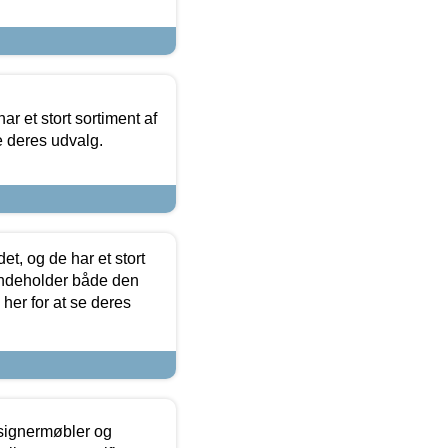
ar et stort sortiment af
e deres udvalg.
t, og de har et stort
 indeholder både den
 her for at se deres
esignermøbler og