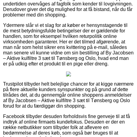
undertiden overvåges af fagfolk som kender til lovgivningen.
Derudover giver det dig mulighed for at få bistand, når du får
problemer med din shopping.
Ydermere slår vi et slag for at køber er hensynstagende til
de mest betydningsfulde betingelser der er gældende for
handlen, som for eksempel hvilken returpolitik online
virksomheden garanterer. Her er det tilmed afgørende, at
man når som helst sikrer ens kvittering på e-mail, således
man senere vil kunne vidne om sin bestilling af By Jacobsen
– Aktive kulfiltre 3 sæt til Tønsberg og Oslo, hvad end man
er på udkig efter et produkt til en pige eller dreng.
Trustpilot tilbyder helt belejlige chancer for at kigge nærmere
på flere aktuelle kunders synspunkter og på grund af dette
tilrådes det, at du gennemgår online shoppens anmeldelser
af By Jacobsen – Aktive kulfiltre 3 sæt til Tønsberg og Oslo
forud for at du færdiggør din shopping.
Facebook tilbyder desuden forholdsvis fine genveje til at få
indtryk af online firmaets kundefokus. Desuden er der en
række netbutikker som tilbyder folk at aflevere en
bedømmelse af deres køb, som også bør bruges til at