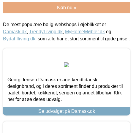
Køb nu »
De mest populære bolig-webshops i øjeblikket er
Damask.dk
,
TrendyLiving.dk
,
MyHomeMøbler.dk
og
Bydahlliving.dk
, som alle har et stort sortiment til gode priser.
Georg Jensen Damask er anerkendt dansk
designbrand, og i deres sortiment finder du produkter til
badet, bordet, køkkenet, sengen og andet tilbehør. Klik
her for at se deres udvalg.
Se udvalget på Damask.dk