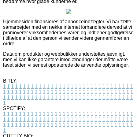
bedømme hvor glade kunderne er.
Hjemmesiden finansieres af annonceindtægter. Vi har tætte
samarbejder med en række internet forhandlere derved at vi
promoverer virksomhedernes varer, og indtjener godtgørelse
i tilfælde af at den person vi sender videre gennemfører en
ordre.
Data om produkter og webbutikker understøttes jævnligt,
men vi kan ikke garantere imod ændringer der måtte være
lavet siden vi senest opdaterede de anvendte oplysninger.
BITLY:
1
1
1
1
1
1
1
1
1
1
1
1
1
1
1
1
1
1
1
1
1
1
1
1
1
1
1
1
1
1
1
1
1
1
1
1
1
1
1
1
1
1
1
1
1
1
1
1
1
1
1
1
1
1
1
1
1
1
1
1
1
1
1
1
1
1
1
1
1
1
1
1
1
1
1
1
1
1
1
1
1
1
1
1
1
1
1
1
1
1
1
1
1
1
1
1
1
1
1
1
SPOTIFY:
1
1
1
1
1
1
1
1
1
1
1
1
1
1
1
1
1
1
1
1
1
1
1
1
1
1
1
1
1
1
1
1
1
1
1
1
1
1
1
1
1
1
1
1
1
1
1
1
1
1
1
1
1
1
1
1
1
1
1
1
1
1
1
1
1
1
1
1
1
1
1
1
1
1
1
1
1
1
1
1
1
1
1
1
1
1
1
1
1
1
1
1
1
1
1
1
1
1
1
1
CUTTLY BIO: