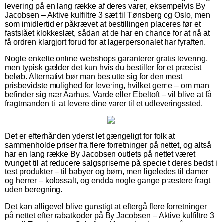
levering på en lang række af deres varer, eksempelvis By
Jacobsen – Aktive kulfiltre 3 sæt til Tønsberg og Oslo, men
som imidlertid er påkrævet at bestillingen placeres før et
fastslået klokkeslæt, sådan at de har en chance for at nå at
få ordren klargjort forud for at lagerpersonalet har fyraften.
Nogle enkelte online webshops garanterer gratis levering,
men typisk gælder det kun hvis du bestiller for et præcist
beløb. Alternativt bør man beslutte sig for den mest
prisbevidste mulighed for levering, hvilket gerne – om man
befinder sig nær Aarhus, Varde eller Ebeltoft – vil blive at få
fragtmanden til at levere dine varer til et udleveringssted.
Det er efterhånden yderst let gængeligt for folk at
sammenholde priser fra flere forretninger på nettet, og altså
har en lang række By Jacobsen outlets på nettet været
tvunget til at reducere salgspriserne på specielt deres bedst i
test produkter – til babyer og børn, men ligeledes til damer
og herrer – kolossalt, og endda nogle gange præstere fragt
uden beregning.
Det kan alligevel blive gunstigt at eftergå flere forretninger
på nettet efter rabatkoder på By Jacobsen – Aktive kulfiltre 3