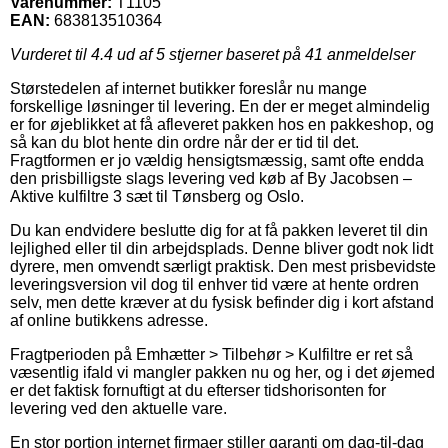
Varenummer:
T1105
EAN:
683813510364
Vurderet til
4.4
ud af 5 stjerner baseret på
41
anmeldelser
Størstedelen af internet butikker foreslår nu mange
forskellige løsninger til levering. En der er meget almindelig
er for øjeblikket at få afleveret pakken hos en pakkeshop, og
så kan du blot hente din ordre når der er tid til det.
Fragtformen er jo vældig hensigtsmæssig, samt ofte endda
den prisbilligste slags levering ved køb af By Jacobsen –
Aktive kulfiltre 3 sæt til Tønsberg og Oslo.
Du kan endvidere beslutte dig for at få pakken leveret til din
lejlighed eller til din arbejdsplads. Denne bliver godt nok lidt
dyrere, men omvendt særligt praktisk. Den mest prisbevidste
leveringsversion vil dog til enhver tid være at hente ordren
selv, men dette kræver at du fysisk befinder dig i kort afstand
af online butikkens adresse.
Fragtperioden på Emhætter > Tilbehør > Kulfiltre er ret så
væsentlig ifald vi mangler pakken nu og her, og i det øjemed
er det faktisk fornuftigt at du efterser tidshorisonten for
levering ved den aktuelle vare.
En stor portion internet firmaer stiller garanti om dag-til-dag