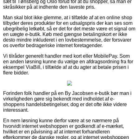
sæt til Tønsberg og Oslo forud for at du shopper, så man er
skråsikker på at indhente den laveste pris.
Man skal blot ikke glemme, at i tilfælde af at en online shop
tilbyder deres produkter for en udsalgspris der kan ses som
ubegribelig letkøbt, så er det for det meste være et signal om
en uægte e-butik. Køb med gængse betalingskort er ikke
desto mindre inkluderet i en lovbestemmelse, der forsvarer
os overfor bedrageriske internet foretagender.
Vi tilråder generelt handler med kort eller MobilePay. Som
en anden løsning kunne du vælge en afdragsordning fra for
eksempel ViaBill, i tilfælde af at du agter at betale prisen i
flere bidder.
Forinden folk handler på en By Jacobsen e-butik bør man i
virkeligheden gøre sig bekendt med indholdet af e-
shoppens handelsbetingelser, dog er det ofte ikke videre
interessant.
En nem løsning kunne derfor være at se nærmere på
hvorvidt internet webshoppen er godkendt af e-mærket,
hvilket er en påvisning af at internet forhandleren
efterkommer de danske regler, og at internet webshoppen