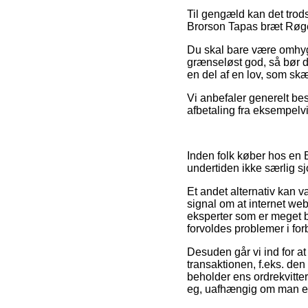
Til gengæld kan det trods
Brorson Tapas bræt Røget
Du skal bare være omhygg
grænseløst god, så bør d
en del af en lov, som sk
Vi anbefaler generelt bes
afbetaling fra eksempelvis
Inden folk køber hos en B
undertiden ikke særlig sj
Et andet alternativ kan væ
signal om at internet w
eksperter som er meget b
forvoldes problemer i for
Desuden går vi ind for a
transaktionen, f.eks. den
beholder ens ordrekvitte
eg, uafhængig om man er 