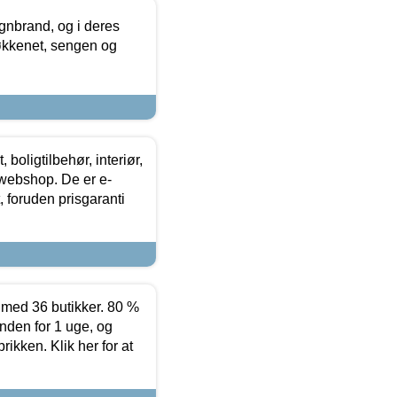
nbrand, og i deres
køkkenet, sengen og
boligtilbehør, interiør,
 webshop. De er e-
 foruden prisgaranti
ed 36 butikker. 80 %
nden for 1 uge, og
ikken. Klik her for at