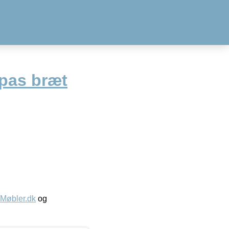
pas bræt
øbler.dk
og