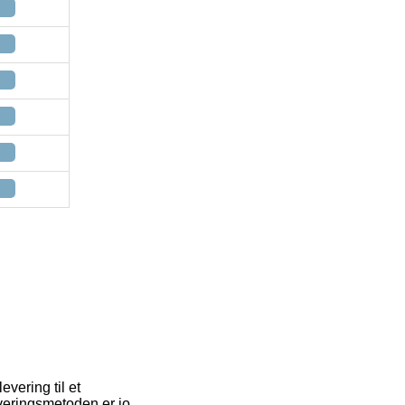
vering til et
everingsmetoden er jo