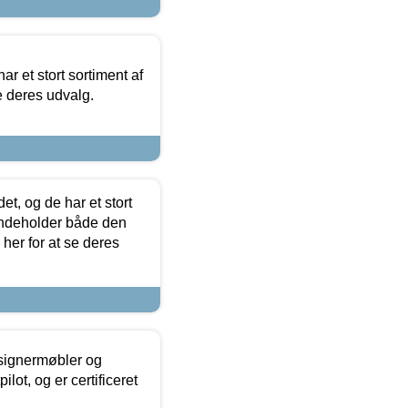
ar et stort sortiment af
e deres udvalg.
t, og de har et stort
 indeholder både den
 her for at se deres
esignermøbler og
lot, og er certificeret