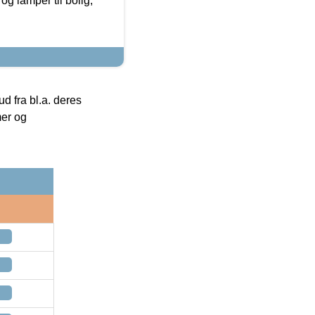
g lamper til bolig,
 fra bl.a. deres
mer og