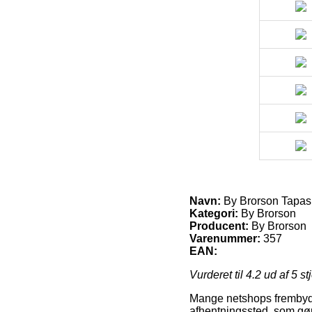
Navn:
By Brorson Tapas
Kategori:
By Brorson
Producent:
By Brorson
Varenummer:
357
EAN:
Vurderet til
4.2
ud af 5 st
Mange netshops frembyder 
afhentningssted, som gør