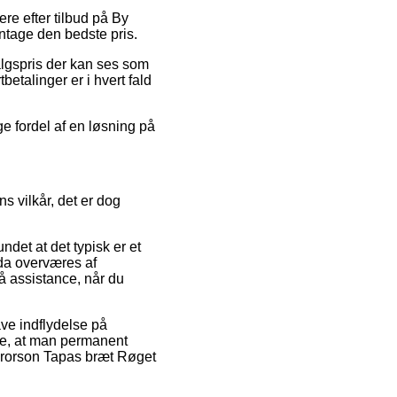
re efter tilbud på By
ntage den bedste pris.
lgspris der kan ses som
etalinger er i hvert fald
ge fordel af en løsning på
s vilkår, det er dog
ndet at det typisk er et
da overværes af
å assistance, når du
ve indflydelse på
nde, at man permanent
 Brorson Tapas bræt Røget