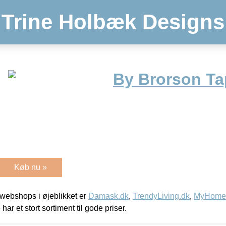
Trine Holbæk Designs
By Brorson Ta
Køb nu »
webshops i øjeblikket er
Damask.dk
,
TrendyLiving.dk
,
MyHomeM
 har et stort sortiment til gode priser.