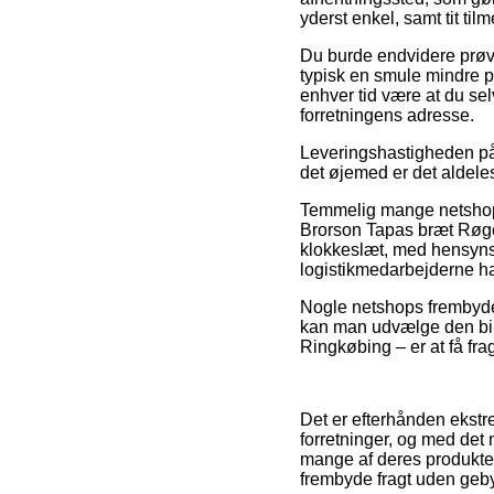
yderst enkel, samt tit ti
Du burde endvidere prøve 
typisk en smule mindre p
enhver tid være at du se
forretningens adresse.
Leveringshastigheden på B
det øjemed er det aldele
Temmelig mange netshops
Brorson Tapas bræt Røget 
klokkeslæt, med hensynst
logistikmedarbejderne har
Nogle netshops frembyder
kan man udvælge den bill
Ringkøbing – er at få frag
Det er efterhånden ekstre
forretninger, og med det 
mange af deres produkter 
frembyde fragt uden geby