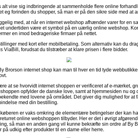
 alt vise sig indbringende at sammenholde flere online forhandle
 eg forinden du shopper, så man er på den sikre side med at a
elig med, at når en internet webshop afhænder varer for en sa
et undertiden være et symbol på en uærlig online webshop. Kortb
ærmer en imod bedrageriske firmaer på nettet.
tillinger med kort eller mobilbetaling. Som alternativ kan du dra
 ViaBill, forudsat du tilstræber at klare prisen i flere bidder.
y Brorson internet shop kan man til hver en tid tyde webbutikken
ovt.
re at se hvorvidt internet shoppen er verificeret af e-mærket, gru
ebshoppen opfylder de danske love, samt at hjemmesiden nu og 
ekendte med lovene på området. Det giver dig mulighed for at f
bindelse med din bestilling.
t køberen er vaks omkring de elementære betingelser der kan ha
 returret online webshoppen tilbyder. Her er det i øvrigt afgøre
ring, så man en anden gang vil kunne bekræfte sin ordre af By
på udkig efter produkter til en dame eller herre.