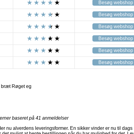
Besøg webshop
Besøg webshop
Besøg webshop
Besøg webshop
Besøg webshop
Besøg webshop
 bræt Røget eg
jerner baseret på
41
anmeldelser
nu alverdens leveringsformer. En sikker vinder er nu til dags le
 det muligt at hente bestillingen når du har mulighed for det. L