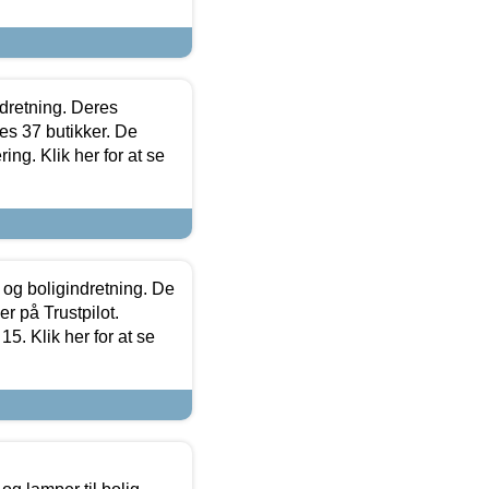
ndretning. Deres
s 37 butikker. De
ing. Klik her for at se
 og boligindretning. De
r på Trustpilot.
5. Klik her for at se