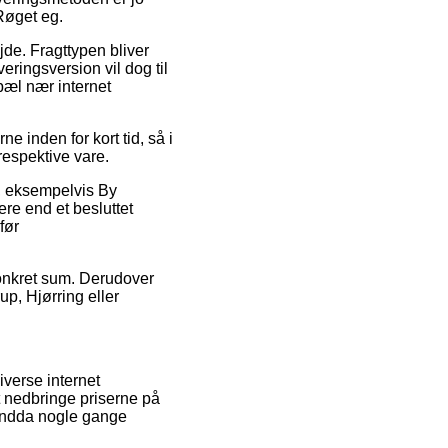
Røget eg.
jde. Fragttypen bliver
ringsversion vil dog til
pæl nær internet
 inden for kort tid, så i
respektive vare.
, eksempelvis By
ere end et besluttet
før
konkret sum. Derudover
p, Hjørring eller
iverse internet
at nedbringe priserne på
g endda nogle gange