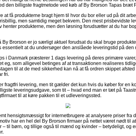
lmed den billigste fragtmetode ved køb af By Brorson Tapas bræt 
at få produkterne bragt hjem til hvor du bor eller ud på dit arbe
risbillig, men samtidig meget bekvem. Den mest prisbevidste leve
lv henter produkterne, men den løsning forudsætter at du har bo
y Brorson er jo særligt aktuel forudsat du skal bruge produkterne
s essentielt at du undersøger den anslåede leveringstid på den 
 i Danmark præsterer 1 dags levering på deres primære varer
eg, som alligevel betinges af at transaktionen realiseres tidlig
agen til at de med sikkerhed kan nå at få ordren skippet afsted 
 fri.
 fragtfri levering, men tit gælder det kun hvis du køber for en 
igste leveringsudgave, som tit – hvad end man er tæt på Taastru
tfirmaet til at køre pakken til et udleveringssted.
mt hensigtsmæssigt for internetbrugere at analysere priser fra d
motiv har en hel del By Brorson firmaer på nettet været nødt til 
– til børn, og tillige også til mænd og kvinder – betydeligt, o
r.