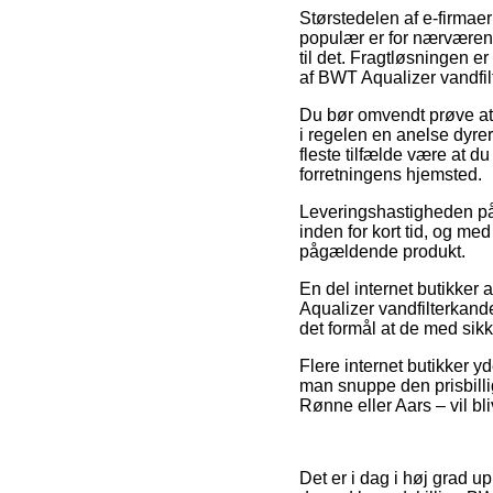
Størstedelen af e-firmaer
populær er for nærværende
til det. Fragtløsningen e
af BWT Aqualizer vandfil
Du bør omvendt prøve at be
i regelen en anelse dyre
fleste tilfælde være at d
forretningens hjemsted.
Leveringshastigheden på V
inden for kort tid, og me
pågældende produkt.
En del internet butikker
Aqualizer vandfilterkande
det formål at de med sikk
Flere internet butikker yd
man snuppe den prisbilli
Rønne eller Aars – vil bli
Det er i dag i høj grad u