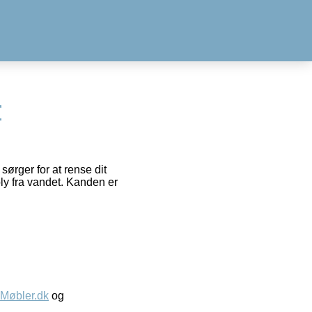
r
ørger for at rense dit
bly fra vandet. Kanden er
øbler.dk
og