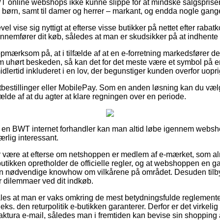
T online webshops ikke kunne slippe for at mindske salgspriser
til børn, samt til damer og herrer – markant, og endda nogle gange
evel vise sig nyttigt at efterse visse butikker på nettet efter rab
nnemfører dit køb, således at man er skudsikker på at indhente d
pmærksom på, at i tilfælde af at en e-forretning markedsfører der
m uhørt beskeden, så kan det for det meste være et symbol på en
dlertid inkluderet i en lov, der begunstiger kunden overfor uoprig
tbestillinger eller MobilePay. Som en anden løsning kan du vælg
fælde af at du agter at klare regningen over en periode.
på en BWT internet forhandler kan man altid løbe igennem websh
ærlig interessant.
or være at efterse om netshoppen er medlem af e-mærket, som al
 butikken opretholder de officielle regler, og at webshoppen en 
den nødvendige knowhow om vilkårene på området. Desuden tilby
 dilemmaer ved dit indkøb.
ales at man er vaks omkring de mest betydningsfulde reglement
eks. den returpolitik e-butikken garanterer. Derfor er det virkelig
aktura e-mail, således man i fremtiden kan bevise sin shopping