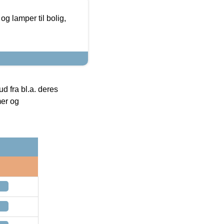
g lamper til bolig,
 fra bl.a. deres
mer og