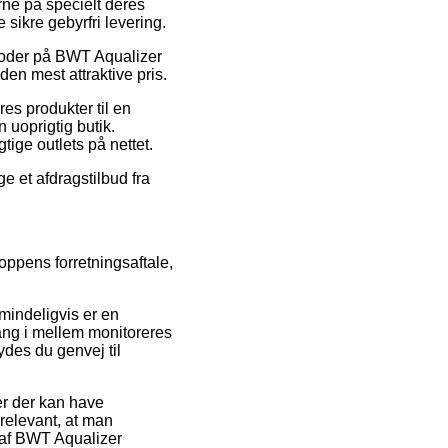
ne på specielt deres
 sikre gebyrfri levering.
atkoder på BWT Aqualizer
en mest attraktive pris.
es produkter til en
 uoprigtig butik.
tige outlets på nettet.
e et afdragstilbud fra
oppens forretningsaftale,
mindeligvis er en
gang i mellem monitoreres
des du genvej til
er der kan have
 relevant, at man
 af BWT Aqualizer