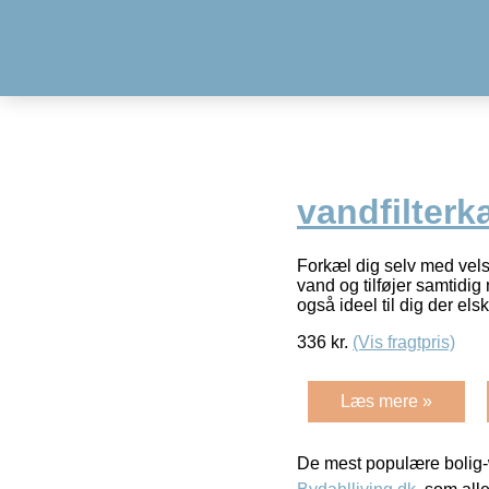
vandfilterk
Forkæl dig selv med vels
vand og tilføjer samtidig
også ideel til dig der els
336
kr.
(Vis fragtpris)
Læs mere »
De mest populære bolig-