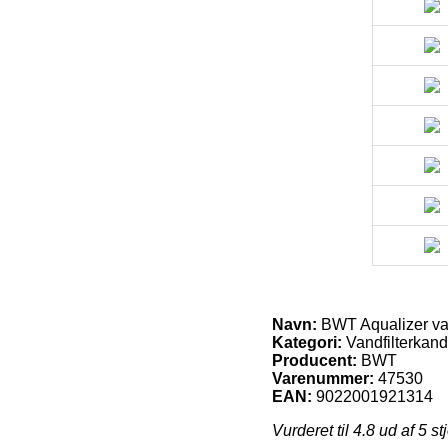
Navn:
BWT Aqualizer va
Kategori:
Vandfilterkan
Producent:
BWT
Varenummer:
47530
EAN:
9022001921314
Vurderet til
4.8
ud af 5 st