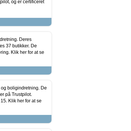
lot, og er certificeret
ndretning. Deres
s 37 butikker. De
ing. Klik her for at se
 og boligindretning. De
r på Trustpilot.
5. Klik her for at se