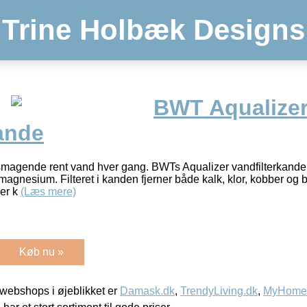
Trine Holbæk Designs
BWT Aqualize
ande
magende rent vand hver gang. BWTs Aqualizer vandfilterkande s
 magnesium. Filteret i kanden fjerner både kalk, klor, kobber og 
ker k
(Læs mere)
Køb nu »
webshops i øjeblikket er
Damask.dk
,
TrendyLiving.dk
,
MyHomeM