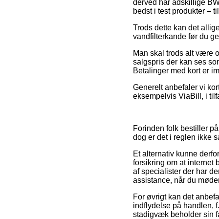
derved har adskillige BW
bedst i test produkter – 
Trods dette kan det allig
vandfilterkande før du ge
Man skal trods alt være o
salgspris der kan ses so
Betalinger med kort er imi
Generelt anbefaler vi kor
eksempelvis ViaBill, i til
Forinden folk bestiller 
dog er det i reglen ikke s
Et alternativ kunne derf
forsikring om at internet
af specialister der har 
assistance, når du møder
For øvrigt kan det anbef
indflydelse på handlen, f.
stadigvæk beholder sin f