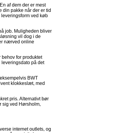
 En af dem der er mest
e din pakke når der er tid
ge leveringsform ved køb
 på job. Muligheden bliver
løsning vil dog i de
 er nærved online
r behov for produktet
e leveringsdato på det
r, eksempelvis BWT
givent klokkeslæt, med
ret pris. Alternativt bør
r sig ved Hørsholm,
erse internet outlets, og