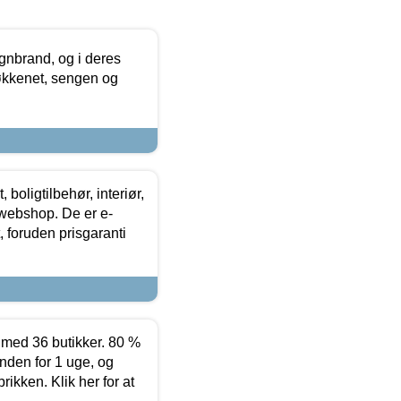
nbrand, og i deres
køkkenet, sengen og
boligtilbehør, interiør,
 webshop. De er e-
 foruden prisgaranti
ed 36 butikker. 80 %
nden for 1 uge, og
ikken. Klik her for at