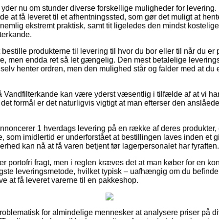
 yder nu om stunder diverse forskellige muligheder for levering.
 at få leveret til et afhentningssted, som gør det muligt at hent
r nemlig ekstremt praktisk, samt tit ligeledes den mindst kosteli
terkande.
stille produkterne til levering til hvor du bor eller til når du er
re, men endda ret så let gængelig. Den mest betalelige leverings
u selv henter ordren, men den mulighed står og falder med at du
andfilterkande kan være yderst væsentlig i tilfælde af at vi ha
d det formål er det naturligvis vigtigt at man efterser den anslåed
 annoncerer 1 hverdags levering på en række af deres produkte
, som imidlertid er underforstået at bestillingen laves inden et 
erhed kan nå at få varen betjent før lagerpersonalet har fyraften.
er portofri fragt, men i reglen kræves det at man køber for en konk
gste leveringsmetode, hvilket typisk – uafhængig om du befinde
ve at få leveret varerne til en pakkeshop.
problematisk for almindelige mennesker at analysere priser på div