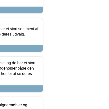
ar et stort sortiment af
e deres udvalg.
t, og de har et stort
 indeholder både den
 her for at se deres
esignermøbler og