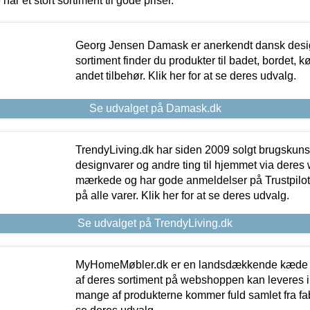
 har et stort sortiment til gode priser.
Georg Jensen Damask er anerkendt dansk desig
sortiment finder du produkter til badet, bordet, 
andet tilbehør. Klik her for at se deres udvalg.
Se udvalget på Damask.dk
TrendyLiving.dk har siden 2009 solgt brugskunst, 
designvarer og andre ting til hjemmet via deres
mærkede og har gode anmeldelser på Trustpilot,
på alle varer. Klik her for at se deres udvalg.
Se udvalget på TrendyLiving.dk
MyHomeMøbler.dk er en landsdækkende kæde m
af deres sortiment på webshoppen kan leveres i
mange af produkterne kommer fuld samlet fra fabr