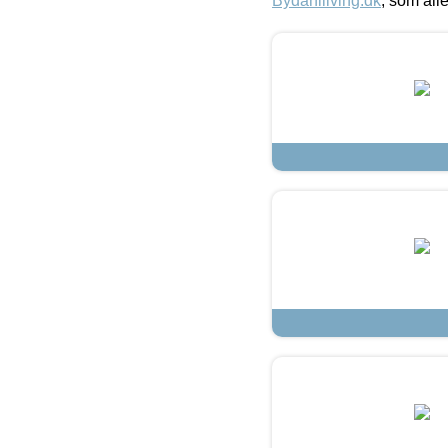
Bydahlliving.dk
, som alle