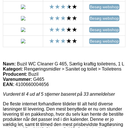
Besøg webshop
Besøg webshop
Besøg webshop
Besøg webshop
Navn:
Buzil WC Cleaner G 465, Særlig kraftig toiletrens, 1 L
Kategori:
Rengøringsmidler > Sanitet og toilet > Toiletrens
Producent:
Buzil
Varenummer:
G465
EAN:
4100660004656
Vurderet til
4
ud af 5 stjerner baseret på
33
anmeldelser
De fleste internet forhandlere tildeler til alt held diverse
løsninger til levering. Den mest benyttede er nu om stunder
levering til en pakkeshop, hvor du selv kan hente de bestilte
produkter når det passer ind i din kalender. Denne er jo
vældig let, samt tit tilmed den mest prisbevidste fragtløsning