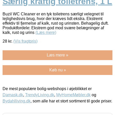
Særlig kraftig toiletrens, 1 L
Buzil WC Cleaner er en tyk toiletrens særligt velegnet til
lejlighedsvis brug, hvor der kræves lidt ekstra. Ekstremt
effektiv til fjernelse af kalk, rust og urinsten. Behagelig duft.
Produktfordele: Ekstrem god mod svære belægninger af
kalk, rust og urins
(Læs mere)
28
kr.
(Vis fragtpris)
Læs mere »
Køb nu »
De mest populære bolig-webshops i øjeblikket er
Damask.dk
,
TrendyLiving.dk
,
MyHomeMøbler.dk
og
Bydahlliving.dk
, som alle har et stort sortiment til gode priser.