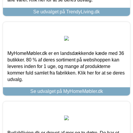
Se udvalget på TrendyLiving.dk
MyHomeMøbler.dk er en landsdækkende kæde med 36
butikker. 80 % af deres sortiment på webshoppen kan
leveres inden for 1 uge, og mange af produkterne
kommer fuld samlet fra fabrikken. Klik her for at se deres
udvalg.
Se udvalget på MyHomeMøbler.dk
Bydahlliving.dk er drevet af mor og to døtre. De har et