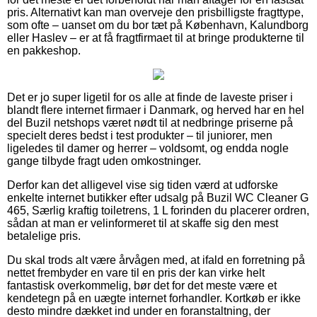
pris. Alternativt kan man overveje den prisbilligste fragttype,
som ofte – uanset om du bor tæt på København, Kalundborg
eller Haslev – er at få fragtfirmaet til at bringe produkterne til
en pakkeshop.
Det er jo super ligetil for os alle at finde de laveste priser i
blandt flere internet firmaer i Danmark, og herved har en hel
del Buzil netshops været nødt til at nedbringe priserne på
specielt deres bedst i test produkter – til juniorer, men
ligeledes til damer og herrer – voldsomt, og endda nogle
gange tilbyde fragt uden omkostninger.
Derfor kan det alligevel vise sig tiden værd at udforske
enkelte internet butikker efter udsalg på Buzil WC Cleaner G
465, Særlig kraftig toiletrens, 1 L forinden du placerer ordren,
sådan at man er velinformeret til at skaffe sig den mest
betalelige pris.
Du skal trods alt være årvågen med, at ifald en forretning på
nettet frembyder en vare til en pris der kan virke helt
fantastisk overkommelig, bør det for det meste være et
kendetegn på en uægte internet forhandler. Kortkøb er ikke
desto mindre dækket ind under en foranstaltning, der