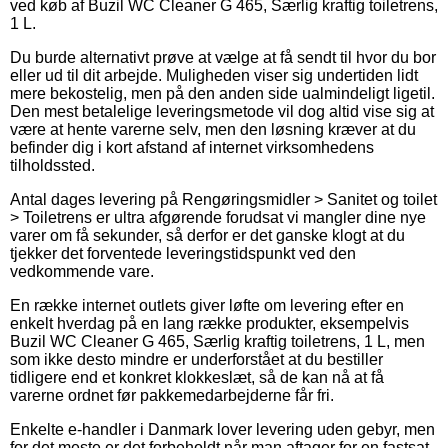
ved køb af Buzil WC Cleaner G 465, Særlig kraftig toiletrens,
1 L.
Du burde alternativt prøve at vælge at få sendt til hvor du bor
eller ud til dit arbejde. Muligheden viser sig undertiden lidt
mere bekostelig, men på den anden side ualmindeligt ligetil.
Den mest betalelige leveringsmetode vil dog altid vise sig at
være at hente varerne selv, men den løsning kræver at du
befinder dig i kort afstand af internet virksomhedens
tilholdssted.
Antal dages levering på Rengøringsmidler > Sanitet og toilet
> Toiletrens er ultra afgørende forudsat vi mangler dine nye
varer om få sekunder, så derfor er det ganske klogt at du
tjekker det forventede leveringstidspunkt ved den
vedkommende vare.
En række internet outlets giver løfte om levering efter en
enkelt hverdag på en lang række produkter, eksempelvis
Buzil WC Cleaner G 465, Særlig kraftig toiletrens, 1 L, men
som ikke desto mindre er underforstået at du bestiller
tidligere end et konkret klokkeslæt, så de kan nå at få
varerne ordnet før pakkemedarbejderne får fri.
Enkelte e-handler i Danmark lover levering uden gebyr, men
for det meste er det forbeholdt når man aftager for en fastsat