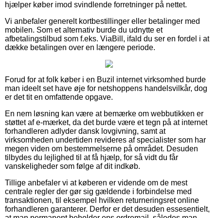
hjælper køber imod svindlende forretninger på nettet.
Vi anbefaler generelt kortbestillinger eller betalinger med
mobilen. Som et alternativ burde du udnytte et
afbetalingstilbud som f.eks. ViaBill, ifald du ser en fordel i at
dække betalingen over en længere periode.
Forud for at folk køber i en Buzil internet virksomhed burde
man ideelt set have øje for netshoppens handelsvilkår, dog
er det tit en omfattende opgave.
En nem løsning kan være at bemærke om webbutikken er
støttet af e-mærket, da det burde være et tegn på at internet
forhandleren adlyder dansk lovgivning, samt at
virksomheden undertiden revideres af specialister som har
megen viden om bestemmelserne på området. Desuden
tilbydes du lejlighed til at få hjælp, for så vidt du får
vanskeligheder som følge af dit indkøb.
Tillige anbefaler vi at køberen er vidende om de mest
centrale regler der gør sig gældende i forbindelse med
transaktionen, til eksempel hvilken returneringsret online
forhandleren garanterer. Derfor er det desuden essesentielt,
at man permanent beholder ens ordremail, således man