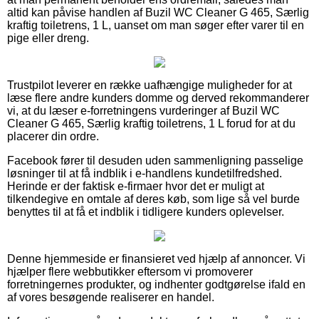
altid kan påvise handlen af Buzil WC Cleaner G 465, Særlig
kraftig toiletrens, 1 L, uanset om man søger efter varer til en
pige eller dreng.
Trustpilot leverer en række uafhængige muligheder for at
læse flere andre kunders domme og derved rekommanderer
vi, at du læser e-forretningens vurderinger af Buzil WC
Cleaner G 465, Særlig kraftig toiletrens, 1 L forud for at du
placerer din ordre.
Facebook fører til desuden uden sammenligning passelige
løsninger til at få indblik i e-handlens kundetilfredshed.
Herinde er der faktisk e-firmaer hvor det er muligt at
tilkendegive en omtale af deres køb, som lige så vel burde
benyttes til at få et indblik i tidligere kunders oplevelser.
Denne hjemmeside er finansieret ved hjælp af annoncer. Vi
hjælper flere webbutikker eftersom vi promoverer
forretningernes produkter, og indhenter godtgørelse ifald en
af vores besøgende realiserer en handel.