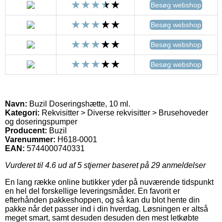
Besøg webshop
Besøg webshop
Besøg webshop
Besøg webshop
Navn:
Buzil Doseringshætte, 10 ml.
Kategori:
Rekvisitter > Diverse rekvisitter > Brusehoveder
og doseringspumper
Producent:
Buzil
Varenummer:
H618-0001
EAN:
5744000740331
Vurderet til
4.6
ud af 5 stjerner baseret på
29
anmeldelser
En lang række online butikker yder på nuværende tidspunkt
en hel del forskellige leveringsmåder. En favorit er
efterhånden pakkeshoppen, og så kan du blot hente din
pakke når det passer ind i din hverdag. Løsningen er altså
meget smart, samt desuden desuden den mest letkøbte