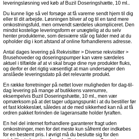
leveringsløsning ved køb af Buzil Doseringshætte, 10 ml..
Du kunne lige så vel forsøge at få varerne sendt hjem til dig
eller til dit arbejde. Løsningen bliver af og til en tand mere
omkostningsfuld, men omvendt særdeles ukompliceret. Den
mindst kostelige leveringsform er unægtelig at du selv
henter produkterne, som desværre står og falder med at du
opholder dig i kort afstand af online forhandlerens adresse.
Antal dages levering på Rekvisitter > Diverse rekvisitter >
Brusehoveder og doseringspumper kan være særdeles
aktuel i tilfælde af at vi skal bruge dine nye produkter fluks,
og derfor er det rigtig væsentligt at man undersøger den
anslåede leveringsdato på det relevante produkt.
En række forretninger på nettet lover muligheden for dag-til-
dag levering på mange af butikkens varenumre,
eksempelvis Buzil Doseringshætte, 10 ml., men vær
opmærksom på at det tager udgangspunkt i at du bestiller før
et fast klokkeslæt, således at de med sikkerhed kan nå at få
ordren pakket forinden de lageransatte holder fyraften.
En hel del internet forhandlere garanterer fragt uden
omkostninger, men for det meste kun såfremt der indkøbes
for en bestemt pris. I øvrigt må du beslutte sig for den