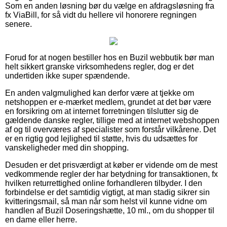
Som en anden løsning bør du vælge en afdragsløsning fra
fx ViaBill, for så vidt du hellere vil honorere regningen
senere.
Forud for at nogen bestiller hos en Buzil webbutik bør man
helt sikkert granske virksomhedens regler, dog er det
undertiden ikke super spændende.
En anden valgmulighed kan derfor være at tjekke om
netshoppen er e-mærket medlem, grundet at det bør være
en forsikring om at internet forretningen tilslutter sig de
gældende danske regler, tillige med at internet webshoppen
af og til overværes af specialister som forstår vilkårene. Det
er en rigtig god lejlighed til støtte, hvis du udsættes for
vanskeligheder med din shopping.
Desuden er det prisværdigt at køber er vidende om de mest
vedkommende regler der har betydning for transaktionen, fx
hvilken returrettighed online forhandleren tilbyder. I den
forbindelse er det samtidig vigtigt, at man stadig sikrer sin
kvitteringsmail, så man når som helst vil kunne vidne om
handlen af Buzil Doseringshætte, 10 ml., om du shopper til
en dame eller herre.