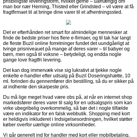
prisbilligste leveringsform, hvilket gerne – uafhængig om
man bor nær Herning, Thisted eller Grindsted – vil være at få
fragtfirmaet til at bringe dine varer til et afhentningssted.
Det er efterhånden ret smart for almindelige mennesker at
finde de bedste priser hos flere e-firmaer, og til tak har langt
de fleste Buzil online forretninger fundet det uundgåeligt at
tvinge prisniveauet på mange af deres varer – til babyer og
børn, men også til voksne – betydeligt, og endda nogle
gange love fragtfri levering.
Det kan dog immervæk vise sig lukrativt at tjekke nogle
enkelte e-handler efter udsalg på Buzil Doseringshætte, 10
ml. forinden du gennemfører din bestilling, så du er sikker på
at indhente den skarpeste pris.
Du må lige meget hvad være obs på, at når en internet shop
markedsfører deres varer til salg for en udsalgspris som kan
virke ubegribelig overkommelig, så bør det i nogle tilfælde
være en indikator for en falsk webbutik. Shopping med kort
er heldigvis inkluderet i Indsigelsesordningen, hvilket støtter
køber overfor uærlige online virksomheder.
Vi går generelt ind for handler med kort eller mobilbetaling.