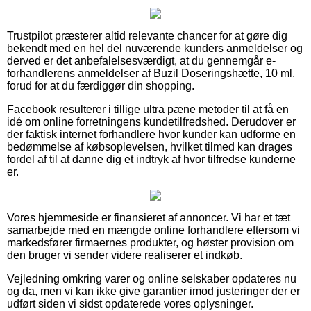
Trustpilot præsterer altid relevante chancer for at gøre dig
bekendt med en hel del nuværende kunders anmeldelser og
derved er det anbefalelsesværdigt, at du gennemgår e-
forhandlerens anmeldelser af Buzil Doseringshætte, 10 ml.
forud for at du færdiggør din shopping.
Facebook resulterer i tillige ultra pæne metoder til at få en
idé om online forretningens kundetilfredshed. Derudover er
der faktisk internet forhandlere hvor kunder kan udforme en
bedømmelse af købsoplevelsen, hvilket tilmed kan drages
fordel af til at danne dig et indtryk af hvor tilfredse kunderne
er.
Vores hjemmeside er finansieret af annoncer. Vi har et tæt
samarbejde med en mængde online forhandlere eftersom vi
markedsfører firmaernes produkter, og høster provision om
den bruger vi sender videre realiserer et indkøb.
Vejledning omkring varer og online selskaber opdateres nu
og da, men vi kan ikke give garantier imod justeringer der er
udført siden vi sidst opdaterede vores oplysninger.