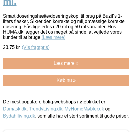
ml.
Smart doseringshætte/doseringskop, til brug på Buzil’s 1-
liters flasker. Sikrer den korrekte og miljømæssige korrekte
dosering. Fås ligeledes i 20 ml og 50 ml varianter. Hos
HUMA.dk lægger det os meget på sinde, at vejlede vores
kunder til at bruge
(Læs mere)
23.75
kr.
(Vis fragtpris)
Læs mere »
Køb nu »
De mest populære bolig-webshops i øjeblikket er
Damask.dk
,
TrendyLiving.dk
,
MyHomeMøbler.dk
og
Bydahlliving.dk
, som alle har et stort sortiment til gode priser.