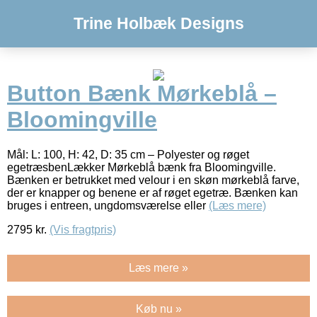
Trine Holbæk Designs
Button Bænk Mørkeblå –
Bloomingville
Mål: L: 100, H: 42, D: 35 cm – Polyester og røget
egetræsbenLækker Mørkeblå bænk fra Bloomingville.
Bænken er betrukket med velour i en skøn mørkeblå farve,
der er knapper og benene er af røget egetræ. Bænken kan
bruges i entreen, ungdomsværelse eller
(Læs mere)
2795
kr.
(Vis fragtpris)
Læs mere »
Køb nu »