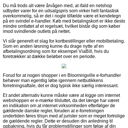
Du må trods alt være årvågen med, at ifald en netshop
udbyder varer for en udsalgspris som virker helt fantastisk
overkommelig, så er det i nogle tilfælde være et kendetegn
på en svindel e-handler. Køb med betalingskort er ikke desto
mindre omfattet af et regelsæt, hvilket bistår dig som køber
imod svindlende outlets på nettet.
Vi slår generelt et slag for kortbestillinger eller mobilbetaling.
Som en anden løsning kunne du drage nytte af en
afbetalingsordning som for eksempel ViaBill, hvis du
foretrækker at dække beløbet over en periode.
Forud for at nogen shopper i en Bloomingville e-forhandler
behøver man egentlig løbe igennem netbutikkens
forretningsaftale, det er dog typisk ikke særlig interessant.
Et andet alternativ kunne måske være at kigge om internet
webshoppen er e-mærke tilsluttet, da det længe har været
en indikation om at internet virksomheden efterfølger de
gældende danske regler, foruden at e-forretningen
undertiden føres tilsyn med af jurister som er meget fortrolige
de gældende regler. Dette er desuden din anledning til
opbakning, hvis du får problemstillinger som følge af din