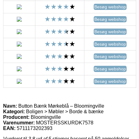
Besøg webshop
Besøg webshop
Besøg webshop
Besøg webshop
Besøg webshop
Besøg webshop
Besøg webshop
Navn:
Button Bænk Mørkeblå – Bloomingville
Kategori:
Boligen > Møbler > Borde & bænke
Producent:
Bloomingville
Varenummer:
MOSTERSSKURDK7578
EAN:
5711173202393
Vurderet til
3.8
ud af 5 stjerner baseret på
50
anmeldelser