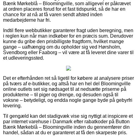
Bænk Mørkeblå – Bloomingville, som alligevel er påkrævet
at ordren placeres forud for et fast tidspunkt, så de har en
chance for at nå at få varen sendt afsted inden
medarbejderne har fri.
Indtil flere webbutikker garanterer fragt uden beregning, men
i reglen kun når man indkøber for en præcis sum. Derudover
kunne du gribe den prisbilligste fragtform, hvilket mange
gange – uafhængig om du opholder sig ved Hørsholm,
Svendborg eller Faaborg – vil være at få leveret dine varer til
et udleveringssted.
Det er efterhånden ret så ligetil for købere at analysere priser
på tværs af e-butikker, og altså har en hel del Bloomingville
online outlets set sig nødsaget til at nedsætte priserne på
produkterne – til piger og drenge, og desuden også til
voksne – betydeligt, og endda nogle gange byde på gebyrfri
levering.
Til gengæld kan det stadigvæk vise sig nyttigt at inspicere et
par internet varehuse i Danmark efter rabatkoder på Button
Bænk Mørkeblå – Bloomingville inden du gennemfører din
handel, sådan at du er garanteret at få den skarpeste pris.