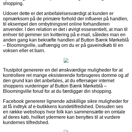
shopping.
Udover dette er det anbefalelsesværdigt at kunden er
opmærksom på de primære forhold der influerer på handlen,
til eksempel den ombytningsret online forhandleren
anvender. I den relation er det i øvrigt essesentielt, at man til
enhver tid gemmer sin kvittering på e-mail, således man en
anden gang kan bekræfte handlen af Button Bænk Mørkeblå
– Bloomingville, uafhængig om du er på gaveindkøb til en
voksen eller et barn.
Trustpilot genererer en del ønskværdige muligheder for at
kontrollere ret mange eksisterende forbrugeres domme og af
den grund kan det anbefales, at du eftersøger internet
shoppens vurderinger af Button Bænk Mørkeblå –
Bloomingville forud for at du færdiggør din shopping.
Facebook genererer lignende adskillige sikre muligheder for
at få indtryk af e-butikkens kundetilfredshed. Desuden ses
en række webshops hvor folk kan sammensætte en omtale
af deres køb, hvilket ydermere kan benyttes til at vurdere
kundernes tilfredshed.