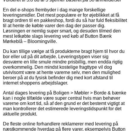
En del e-shops frembyder i dag mange forskellige
leveringsmidler. Det mest populære er for øjeblikket at få
bragt ordren til en pakkeshop, fordi du så har fuld fleksibilitet
til at hente de købte varer den dag der passer dig.
Løsningen er nemlig super smart, og desuden tilmed den
mest letkøbte slags levering ved køb af Button Bænk
Mørkeblå – Bloomingville.
Du kan tillige vælge at få produkterne bragt hjem til hvor du
bor eller ud på dit arbejde. Leveringstypen viser sig
desværre en lille smule mindre prisbillig, men endda rigtig
overkommelig. Den mindst kostelige fragttype vil dog
utvivlsomt være at hente varerne selv, men den mulighed
beroer på at du fysisk befinder dig med kort afstand til
internet shoppens arbejdslager.
Antal dages levering på Boligen > Møbler > Borde & bænke
kan i nogle tilfælde være super central hvis man behøver
varerne om kort tid, så af den grund er det bestemt vigtigt at
man kontrollerer det estimerede leveringstidspunkt for det
aktuelle produkt.
De fleste online forhandlere reklamerer med levering på
næstkommende hverdag på flere varer, eksempelvis Button