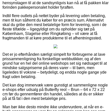
hensynstagen til at de sandsynligvis kan nå at få pakken klar
forinden pakkepersonalet holder fyraften.
Indtil flere outlets på nettet byder på levering uden betaling,
men tit kun såfremt du køber for en præcis sum. Alternativt
skal du gribe den mest betalelige form for levering, som i de
fleste tilfælde – ligegyldigt om du opholder sig tæt på
København, Slagelse eller Ringkøbing – vil være at få
fragtmanden til at køre produkterne til et afhentningssted.
Det er jo efterhånden særligt simpelt for forbrugerne at lave
prissammenligning fra forskellige webbutikker, og af den
grund har en hel del online webshops set sig nødsaget til at
mindske salgspriserne på deres varer – til børn, men
ligeledes til voksne – betydeligt, og endda nogle gange yde
fragt uden betaling.
Det kan dog immervæk være gunstigt at sammenligne nogle
e-shops efter udsalg på Butterfly reol – Brun – 64 x 72 x 22
cm før du gennemfører din handel, således at du er sikker
på at få fat i den mest betalelige pris.
Man bør ikke desto mindre ikke undervurdere, at når en e-