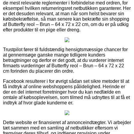
de mest relevante reglementer i forbindelse med ordren, for
eksempel hvilken returneringsret netbutikken garanterer. Her
er det desuden relevant, at man når som helst bevarer sin
købsbekræftelse, så man senere kan bekræfte sin shopping
af Butterfly reol – Brun – 64 x 72 x 22 cm, om du er på udkig
efter produkter til en pige eller dreng.
Trustpilot fører til fuldstændig hensigtsmæssige chancer for
at gennemsøge ganske mange tidligere kunders
betragtninger og derfor er det godt, at du vurderer internet
firmaets vurderinger af Butterfly reol – Brun – 64 x 72 x 22
cm forinden du placerer din ordre.
Facebook resulterer i for øvrigt sådan set sikre metoder til at
få indtryk af online webshoppens pålidelighed. Herinde er
der en del internet forretninger hvor du kan nedfælde en
omtale af købsoplevelsen, som tilmed må udnyttes til at få et
indtryk af hvor glade kunderne er.
Dette website er finansieret af annonceindtægter. Vi arbejder
tæt sammen med en samling af netbutikker eftersom vi
fremviser deres tilbud, og indtjener provision under