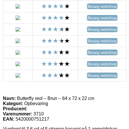
Besøg webshop
Besøg webshop
Besøg webshop
Besøg webshop
Besøg webshop
Besøg webshop
Besøg webshop
Navn:
Butterfly reol – Brun – 64 x 72 x 22 cm
Kategori:
Opbevaring
Producent:
Varenummer:
3710
EAN:
5420000751217
Vurderet til
3.6
ud af 5 stjerner baseret på
1
anmeldelser