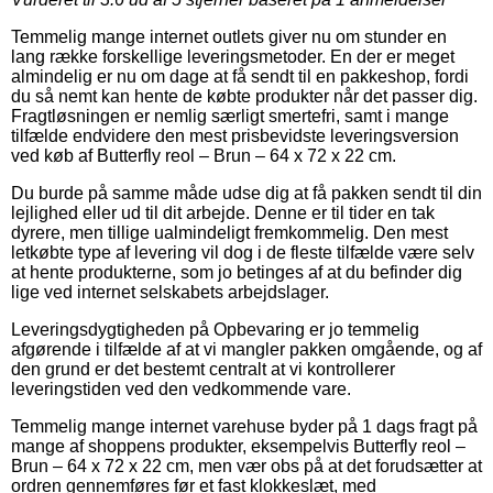
Temmelig mange internet outlets giver nu om stunder en
lang række forskellige leveringsmetoder. En der er meget
almindelig er nu om dage at få sendt til en pakkeshop, fordi
du så nemt kan hente de købte produkter når det passer dig.
Fragtløsningen er nemlig særligt smertefri, samt i mange
tilfælde endvidere den mest prisbevidste leveringsversion
ved køb af Butterfly reol – Brun – 64 x 72 x 22 cm.
Du burde på samme måde udse dig at få pakken sendt til din
lejlighed eller ud til dit arbejde. Denne er til tider en tak
dyrere, men tillige ualmindeligt fremkommelig. Den mest
letkøbte type af levering vil dog i de fleste tilfælde være selv
at hente produkterne, som jo betinges af at du befinder dig
lige ved internet selskabets arbejdslager.
Leveringsdygtigheden på Opbevaring er jo temmelig
afgørende i tilfælde af at vi mangler pakken omgående, og af
den grund er det bestemt centralt at vi kontrollerer
leveringstiden ved den vedkommende vare.
Temmelig mange internet varehuse byder på 1 dags fragt på
mange af shoppens produkter, eksempelvis Butterfly reol –
Brun – 64 x 72 x 22 cm, men vær obs på at det forudsætter at
ordren gennemføres før et fast klokkeslæt, med