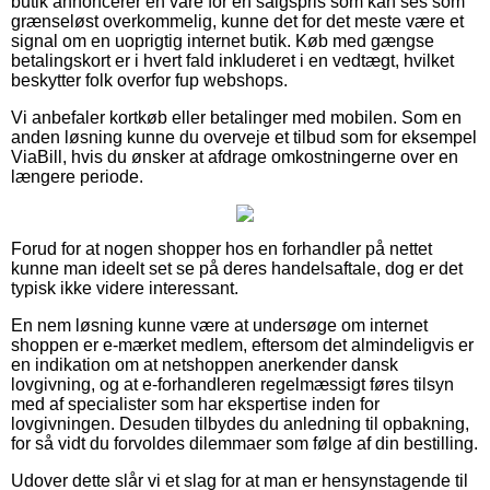
butik annoncerer en vare for en salgspris som kan ses som
grænseløst overkommelig, kunne det for det meste være et
signal om en uoprigtig internet butik. Køb med gængse
betalingskort er i hvert fald inkluderet i en vedtægt, hvilket
beskytter folk overfor fup webshops.
Vi anbefaler kortkøb eller betalinger med mobilen. Som en
anden løsning kunne du overveje et tilbud som for eksempel
ViaBill, hvis du ønsker at afdrage omkostningerne over en
længere periode.
Forud for at nogen shopper hos en forhandler på nettet
kunne man ideelt set se på deres handelsaftale, dog er det
typisk ikke videre interessant.
En nem løsning kunne være at undersøge om internet
shoppen er e-mærket medlem, eftersom det almindeligvis er
en indikation om at netshoppen anerkender dansk
lovgivning, og at e-forhandleren regelmæssigt føres tilsyn
med af specialister som har ekspertise inden for
lovgivningen. Desuden tilbydes du anledning til opbakning,
for så vidt du forvoldes dilemmaer som følge af din bestilling.
Udover dette slår vi et slag for at man er hensynstagende til