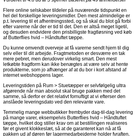
Flere online selskaber tildeler på nuværende tidspunkt en
hel del forskellige leveringsmidler. Den mest almindelige er
p.t. levering til et afhentningssted, og så skal du blot gå forbi
efter varerne når der er tid til det. Den er altså meget ligetil,
og desuden endvidere den prisbilligste fragtløsning ved køb
af Butterflies hvid – Håndtuftet tæppe.
Du kunne omvendt overveje at få varerne sendt hjem til dig
selv eller til dit arbejde. Fragtmetoden er desværre en tak
mere pebret, men derudover virkelig smart. Den mest
letkøbte fragtform kan ikke benægtes at være selv at hente
produkterne, som jo afhænger af at du bor i kort afstand af
internet webshoppens lager.
Leveringstiden på Rum > Stuetæpper er selvfølgelig ultra
afgørende når man absolut skal bruge pakken med det
samme, så derfor er det relativt fornuftigt at vi efterser den
anslåede leveringsdato ved den relevante vare.
Temmelig mange webbutikker frembyder dag-til-dag levering
på mange varer, eksempelvis Butterflies hvid – Håndtuftet
tæppe, hvilket dog stiller krav om at bestillingen realiseres
før et givent klokkeslæt, så at de garanteret kan nå at få
pakken ud af døren før lagermedarbejderne holder fyraften.