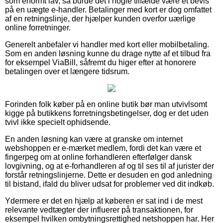
som enormt lav, så burde det i nogle tilfælde være et bevis
på en uægte e-handler. Betalinger med kort er dog omfattet
af en retningslinje, der hjælper kunden overfor uærlige
online forretninger.
Generelt anbefaler vi handler med kort eller mobilbetaling.
Som en anden løsning kunne du drage nytte af et tilbud fra
for eksempel ViaBill, såfremt du higer efter at honorere
betalingen over et længere tidsrum.
Forinden folk køber på en online butik bør man utvivlsomt
kigge på butikkens forretningsbetingelser, dog er det uden
tvivl ikke specielt ophidsende.
En anden løsning kan være at granske om internet
webshoppen er e-mærket medlem, fordi det kan være et
fingerpeg om at online forhandleren efterfølger dansk
lovgivning, og at e-forhandleren af og til ses til af jurister der
forstår retningslinjerne. Dette er desuden en god anledning
til bistand, ifald du bliver udsat for problemer ved dit indkøb.
Ydermere er det en hjælp at køberen er sat ind i de mest
relevante vedtægter der influerer på transaktionen, for
eksempel hvilken ombytningsrettighed netshoppen har. Her