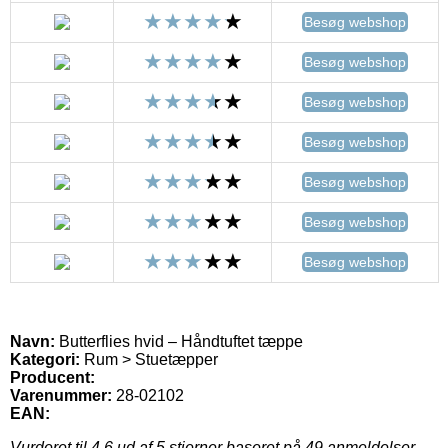
Besøg webshop
Besøg webshop
Besøg webshop
Besøg webshop
Besøg webshop
Besøg webshop
Besøg webshop
Navn:
Butterflies hvid – Håndtuftet tæppe
Kategori:
Rum > Stuetæpper
Producent:
Varenummer:
28-02102
EAN:
Vurderet til
4.6
ud af 5 stjerner baseret på
49
anmeldelser