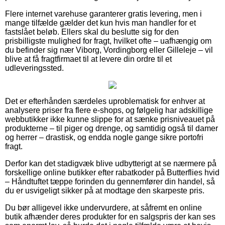
Flere internet varehuse garanterer gratis levering, men i
mange tilfælde gælder det kun hvis man handler for et
fastslået beløb. Ellers skal du beslutte sig for den
prisbilligste mulighed for fragt, hvilket ofte – uafhængig om
du befinder sig nær Viborg, Vordingborg eller Gilleleje – vil
blive at få fragtfirmaet til at levere din ordre til et
udleveringssted.
Det er efterhånden særdeles uproblematisk for enhver at
analysere priser fra flere e-shops, og følgelig har adskillige
webbutikker ikke kunne slippe for at sænke prisniveauet på
produkterne – til piger og drenge, og samtidig også til damer
og herrer – drastisk, og endda nogle gange sikre portofri
fragt.
Derfor kan det stadigvæk blive udbytterigt at se nærmere på
forskellige online butikker efter rabatkoder på Butterflies hvid
– Håndtuftet tæppe forinden du gennemfører din handel, så
du er usvigeligt sikker på at modtage den skarpeste pris.
Du bør alligevel ikke undervurdere, at såfremt en online
butik afhænder deres produkter for en salgspris der kan ses