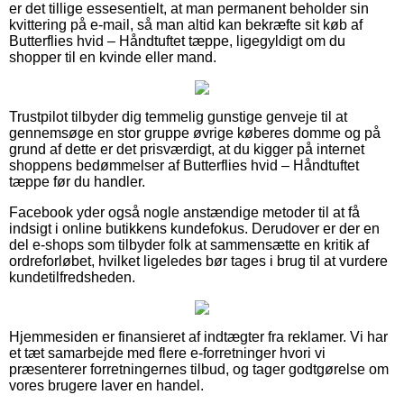
er det tillige essesentielt, at man permanent beholder sin
kvittering på e-mail, så man altid kan bekræfte sit køb af
Butterflies hvid – Håndtuftet tæppe, ligegyldigt om du
shopper til en kvinde eller mand.
Trustpilot tilbyder dig temmelig gunstige genveje til at
gennemsøge en stor gruppe øvrige køberes domme og på
grund af dette er det prisværdigt, at du kigger på internet
shoppens bedømmelser af Butterflies hvid – Håndtuftet
tæppe før du handler.
Facebook yder også nogle anstændige metoder til at få
indsigt i online butikkens kundefokus. Derudover er der en
del e-shops som tilbyder folk at sammensætte en kritik af
ordreforløbet, hvilket ligeledes bør tages i brug til at vurdere
kundetilfredsheden.
Hjemmesiden er finansieret af indtægter fra reklamer. Vi har
et tæt samarbejde med flere e-forretninger hvori vi
præsenterer forretningernes tilbud, og tager godtgørelse om
vores brugere laver en handel.