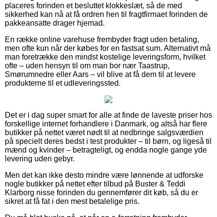
placeres forinden et besluttet klokkeslæt, så de med
sikkerhed kan nå at få ordren hen til fragtfirmaet forinden de
pakkeansatte drager hjemad.
En række online varehuse frembyder fragt uden betaling,
men ofte kun når der købes for en fastsat sum. Alternativt må
man foretrække den mindst kostelige leveringsform, hvilket
ofte – uden hensyn til om man bor nær Taastrup,
Smørumnedre eller Aars – vil blive at få dem til at levere
produkterne til et udleveringssted.
Det er i dag super smart for alle at finde de laveste priser hos
forskellige internet forhandlere i Danmark, og altså har flere
butikker på nettet været nødt til at nedbringe salgsværdien
på specielt deres bedst i test produkter – til børn, og ligeså til
mænd og kvinder – betragteligt, og endda nogle gange yde
levering uden gebyr.
Men det kan ikke desto mindre være lønnende at udforske
nogle butikker på nettet efter tilbud på Buster & Teddi
Klarborg nisse forinden du gennemfører dit køb, så du er
sikret at få fat i den mest betalelige pris.