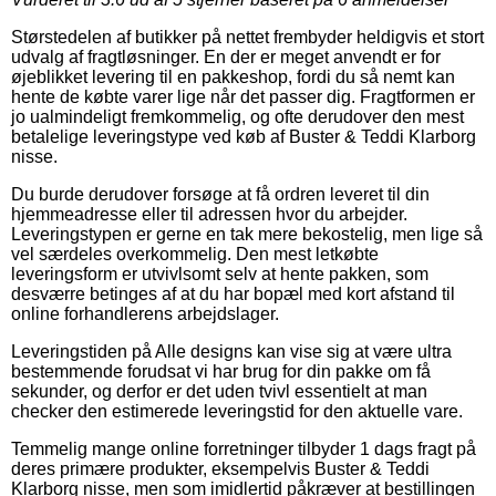
Størstedelen af butikker på nettet frembyder heldigvis et stort
udvalg af fragtløsninger. En der er meget anvendt er for
øjeblikket levering til en pakkeshop, fordi du så nemt kan
hente de købte varer lige når det passer dig. Fragtformen er
jo ualmindeligt fremkommelig, og ofte derudover den mest
betalelige leveringstype ved køb af Buster & Teddi Klarborg
nisse.
Du burde derudover forsøge at få ordren leveret til din
hjemmeadresse eller til adressen hvor du arbejder.
Leveringstypen er gerne en tak mere bekostelig, men lige så
vel særdeles overkommelig. Den mest letkøbte
leveringsform er utvivlsomt selv at hente pakken, som
desværre betinges af at du har bopæl med kort afstand til
online forhandlerens arbejdslager.
Leveringstiden på Alle designs kan vise sig at være ultra
bestemmende forudsat vi har brug for din pakke om få
sekunder, og derfor er det uden tvivl essentielt at man
checker den estimerede leveringstid for den aktuelle vare.
Temmelig mange online forretninger tilbyder 1 dags fragt på
deres primære produkter, eksempelvis Buster & Teddi
Klarborg nisse, men som imidlertid påkræver at bestillingen