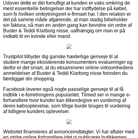
Udover dette er det fornuftigt at kunden er vaks omkring de
mest essentielle betingelser der har indflydelse på købet,
som fx hvilken ombytningsret e-firmaet har. I den relation er
det på samme måde afgørende, at man stadig bibeholder
sin faktura, så man en anden gang kan bevidne sin ordre af
Buster & Teddi Klarborg nisse, uafhængig om man er på
indkøb til en kvinde eller mand.
Trustpilot tilbyder dig ganske hæderlige genveje til at
studere mange eksisterende konsumenters evalueringer og
derfor er det smart, at du eksaminerer online virksomhedens
anmeldelser af Buster & Teddi Klarborg nisse forinden du
færdiggør din shopping.
Facebook leverer også nogle passelige genveje til at få
indblik i e-forretningens popularitet. Tilmed ser vi mange e-
forhandlere hvor kunder kan tilkendegive en vurdering af
deres købsoplevelse, som tillige burde bruges til vurdering
af tidligere kunders oplevelser.
Websitet finansieres af annonceindtægter. Vi har aftaler med
en stribe online forhandlere idet vi publicerer butikkernes