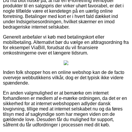
Du må blot huske på, at når en e-forretning frembyder
produkter til en salgspris der virker uhørt favorabel, er det i
nogle tilfælde være et kendetegn på en uærlig online
forretning. Betalinger med kort er i hvert fald dækket ind
under Indsigelsesordningen, hvilket skærmer en imod
bedrageriske internet selskaber.
Generelt anbefaler vi køb med betalingskort eller
mobilbetaling. Alternativt bør du vælge en afdragsordning fra
for eksempel ViaBill, forudsat du vil finansiere
omkostningerne over et længere tidsrum.
Inden folk shopper hos en online webshop kan de de facto
overveje webbutikkens vilkår, dog er det typisk ikke videre
spændende.
En anden valgmulighed er at bemærke om internet
forhandleren er medlem af e-mærke ordningen, da det er en
sikkerhed for at internet webshoppen adlyder dansk
lovgivning, tillige med at internet selskabet nu og da føres
tilsyn med af sagkyndige som har megen viden om de
gældende love. Desuden får du mulighed for support,
såfremt du får udfordringer i processen med dit køb.