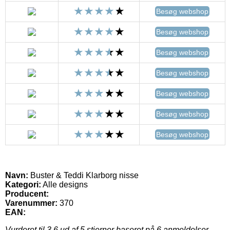
Besøg webshop
Besøg webshop
Besøg webshop
Besøg webshop
Besøg webshop
Besøg webshop
Besøg webshop
Navn:
Buster & Teddi Klarborg nisse
Kategori:
Alle designs
Producent:
Varenummer:
370
EAN:
Vurderet til
3.6
ud af 5 stjerner baseret på
6
anmeldelser