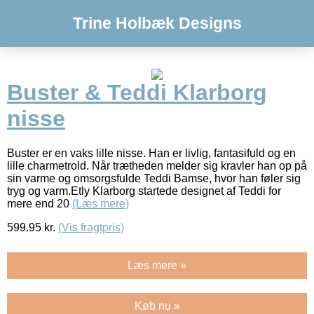
Trine Holbæk Designs
Buster & Teddi Klarborg
nisse
Buster er en vaks lille nisse. Han er livlig, fantasifuld og en
lille charmetrold. Når trætheden melder sig kravler han op på
sin varme og omsorgsfulde Teddi Bamse, hvor han føler sig
tryg og varm.Etly Klarborg startede designet af Teddi for
mere end 20
(Læs mere)
599.95
kr.
(Vis fragtpris)
Læs mere »
Køb nu »