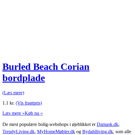
Burled Beach Corian
bordplade
(Læs mere)
1.1
kr.
(Vis fragtpris)
Læs mere »
Køb nu »
De mest populære bolig-webshops i øjeblikket er
Damask.dk
,
TrendyLiving.dk
,
MyHomeMøbler.dk
og
Bydahlliving.dk
, som alle