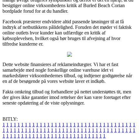
besigtiger online virksomhedens kritik af Burled Beach Corian
bordplade forud for at du handler.
Facebook præsterer endvidere altid passende løsninger til at få
indtryk af netbutikkens pålidelighed. Foruden det møder vi faktisk
online outlets hvor kunder kan udfærdige en kritik af
købsoplevelsen, hvilket også bør bruges til afvejning af hvor
tilfredse kunderne er.
Dette website finansieres af reklameindtægter. Vi har et fast
samarbejde med nogle forskellige online varehuse idet vi
markedsfører virksomhedernes tilbud, og indtjener godtgørelse når
en af de besøgende på vores website laver et indkøb.
Fakta omkring tilbud og forhandlere på nettet understøttes tit, men
der gives ikke garantier imod rettelser der kan være foretaget efter
seneste opdatering af de viste oplysninger.
BITLY:
1
1
1
1
1
1
1
1
1
1
1
1
1
1
1
1
1
1
1
1
1
1
1
1
1
1
1
1
1
1
1
1
1
1
1
1
1
1
1
1
1
1
1
1
1
1
1
1
1
1
1
1
1
1
1
1
1
1
1
1
1
1
1
1
1
1
1
1
1
1
1
1
1
1
1
1
1
1
1
1
1
1
1
1
1
1
1
1
1
1
1
1
1
1
1
1
1
1
1
1