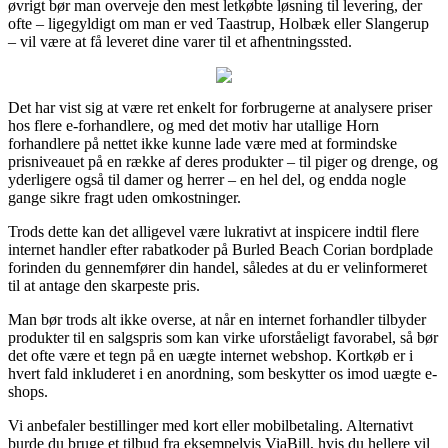
øvrigt bør man overveje den mest letkøbte løsning til levering, der
ofte – ligegyldigt om man er ved Taastrup, Holbæk eller Slangerup
– vil være at få leveret dine varer til et afhentningssted.
Det har vist sig at være ret enkelt for forbrugerne at analysere priser
hos flere e-forhandlere, og med det motiv har utallige Horn
forhandlere på nettet ikke kunne lade være med at formindske
prisniveauet på en række af deres produkter – til piger og drenge, og
yderligere også til damer og herrer – en hel del, og endda nogle
gange sikre fragt uden omkostninger.
Trods dette kan det alligevel være lukrativt at inspicere indtil flere
internet handler efter rabatkoder på Burled Beach Corian bordplade
forinden du gennemfører din handel, således at du er velinformeret
til at antage den skarpeste pris.
Man bør trods alt ikke overse, at når en internet forhandler tilbyder
produkter til en salgspris som kan virke uforståeligt favorabel, så bør
det ofte være et tegn på en uægte internet webshop. Kortkøb er i
hvert fald inkluderet i en anordning, som beskytter os imod uægte e-
shops.
Vi anbefaler bestillinger med kort eller mobilbetaling. Alternativt
burde du bruge et tilbud fra eksempelvis ViaBill, hvis du hellere vil