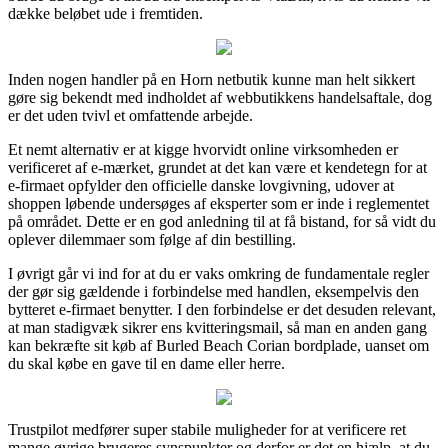
dække beløbet ude i fremtiden.
Inden nogen handler på en Horn netbutik kunne man helt sikkert
gøre sig bekendt med indholdet af webbutikkens handelsaftale, dog
er det uden tvivl et omfattende arbejde.
Et nemt alternativ er at kigge hvorvidt online virksomheden er
verificeret af e-mærket, grundet at det kan være et kendetegn for at
e-firmaet opfylder den officielle danske lovgivning, udover at
shoppen løbende undersøges af eksperter som er inde i reglementet
på området. Dette er en god anledning til at få bistand, for så vidt du
oplever dilemmaer som følge af din bestilling.
I øvrigt går vi ind for at du er vaks omkring de fundamentale regler
der gør sig gældende i forbindelse med handlen, eksempelvis den
bytteret e-firmaet benytter. I den forbindelse er det desuden relevant,
at man stadigvæk sikrer ens kvitteringsmail, så man en anden gang
kan bekræfte sit køb af Burled Beach Corian bordplade, uanset om
du skal købe en gave til en dame eller herre.
Trustpilot medfører super stabile muligheder for at verificere ret
mange øvrige brugeres synspunkter og derfor er det en hjælp, at du