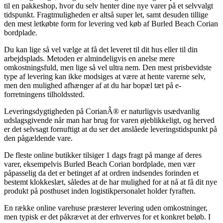
til en pakkeshop, hvor du selv henter dine nye varer på et selvvalgt
tidspunkt. Fragtmuligheden er altså super let, samt desuden tillige
den mest letkøbte form for levering ved køb af Burled Beach Corian
bordplade.
Du kan lige så vel vælge at få det leveret til dit hus eller til din
arbejdsplads. Metoden er almindeligvis en anelse mere
omkostningsfuld, men lige så vel ultra nem. Den mest prisbevidste
type af levering kan ikke modsiges at være at hente varerne selv,
men den mulighed afhænger af at du har bopæl tæt på e-
forretningens tilholdssted.
Leveringsdygtigheden på CorianÂ® er naturligvis usædvanlig
udslagsgivende når man har brug for varen øjeblikkeligt, og herved
er det selvsagt fornuftigt at du ser det anslåede leveringstidspunkt på
den pågældende vare.
De fleste online butikker tilsiger 1 dags fragt på mange af deres
varer, eksempelvis Burled Beach Corian bordplade, men vær
påpasselig da det er betinget af at ordren indsendes forinden et
bestemt klokkeslæt, således at de har mulighed for at nå at få dit nye
produkt på posthuset inden logistikpersonalet holder fyraften.
En række online varehuse præsterer levering uden omkostninger,
men typisk er det påkrævet at der erhverves for et konkret beløb. I