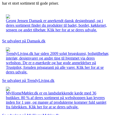
har et stort sortiment til gode priser.
Georg Jensen Damask er anerkendt dansk designbrand, og i
deres sortiment finder du produkter til badet, bordet, køkkenet,
sengen og andet tilbehør. Klik her for at se deres udvalg.
Se udvalget på Damask.dk
TrendyLiving.dk har siden 2009 solgt brugskunst, boligtilbehør,
interiør, designvarer og andre ting til hjemmet via deres
webshop. De er e-mærkede og har gode anmeldelser på
Trustpilot, foruden prisgaranti på alle varer. Klik her for at se
deres udvalg.
Se udvalget på TrendyLiving.dk
MyHomeMøbler.dk er en landsdækkende kæde med 36
butikker. 80 % af deres sortiment på webshoppen kan leveres
inden for 1 uge, og mange af produkterne kommer fuld samlet
fra fabrikken. Klik her for at se deres udvalg.